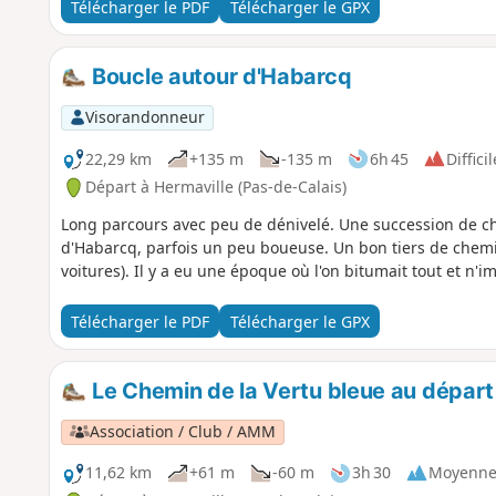
Télécharger le PDF
Télécharger le GPX
Boucle autour d'Habarcq
Visorandonneur
22,29 km
+135 m
-135 m
6h 45
Difficil
Départ à Hermaville (Pas-de-Calais)
Long parcours avec peu de dénivelé. Une succession de chem
d'Habarcq, parfois un peu boueuse. Un bon tiers de chem
voitures). Il y a eu une époque où l'on bitumait tout et n'i
Télécharger le PDF
Télécharger le GPX
Le Chemin de la Vertu bleue au départ
Association / Club / AMM
11,62 km
+61 m
-60 m
3h 30
Moyenn