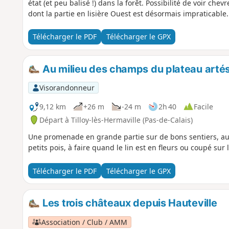
état (et peu balisé !) dans la forêt. Possibilité de voir che
dont la partie en lisière Ouest est désormais impraticable.
Télécharger le PDF
Télécharger le GPX
Au milieu des champs du plateau artésie
Visorandonneur
9,12 km
+26 m
-24 m
2h 40
Facile
Départ à Tilloy-lès-Hermaville (Pas-de-Calais)
Une promenade en grande partie sur de bons sentiers, au
petits pois, à faire quand le lin est en fleurs ou coupé sur
Télécharger le PDF
Télécharger le GPX
Les trois châteaux depuis Hauteville
Association / Club / AMM