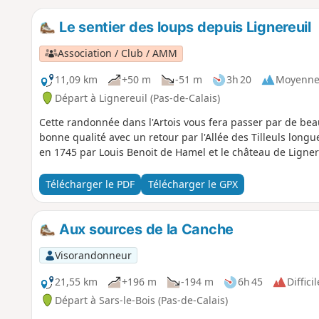
Le sentier des loups depuis Lignereuil
Association / Club / AMM
11,09 km
+50 m
-51 m
3h 20
Moyenn
Départ à Lignereuil (Pas-de-Calais)
Cette randonnée dans l'Artois vous fera passer par de beau
bonne qualité avec un retour par l'Allée des Tilleuls long
en 1745 par Louis Benoit de Hamel et le château de Ligner
Télécharger le PDF
Télécharger le GPX
Aux sources de la Canche
Visorandonneur
21,55 km
+196 m
-194 m
6h 45
Difficil
Départ à Sars-le-Bois (Pas-de-Calais)