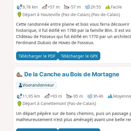
9,78 km
+57 m
-57 m
2h 55
Facile
Départ à Hauteville (Pas-de-Calais) (Pas-de-Calais)
Cette randonnée entre plaine et bois vous ferra découvri
historique, il fut édifié en 1780 par la famille Blin. Il est v
Château de Fosseux qui fut édifié en 1770 par un architect
Ferdinand Dubois de Hoves de Fosseux.
Télécharger le PDF
Télécharger le GPX
De la Canche au Bois de Mortagne
Visorandonneur
11,95 km
+93 m
-95 m
3h 40
Moyenn
Départ à Canettemont (Pas-de-Calais)
Un départ pépère sur de bons chemins, puis un passage pa
malheureusement n'est plus aménagé) avant une belle r