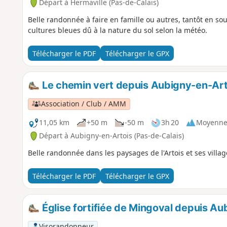
Départ à Hermaville (Pas-de-Calais)
Belle randonnée à faire en famille ou autres, tantôt en sou
cultures bleues dû à la nature du sol selon la météo.
Télécharger le PDF
Télécharger le GPX
Le chemin vert depuis Aubigny-en-Art
Association / Club / AMM
11,05 km
+50 m
-50 m
3h 20
Moyenn
Départ à Aubigny-en-Artois (Pas-de-Calais)
Belle randonnée dans les paysages de l'Artois et ses villag
Télécharger le PDF
Télécharger le GPX
Église fortifiée de Mingoval depuis Au
Visorandonneur