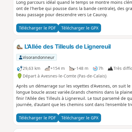
Long parcours idéal quand le temps se montre moins cléme
ont de l'herbe qui pousse dans la bande centrale), des gra
beau passage pour descendre vers Le Cauroy.
Télécharger le PDF
Télécharger le GPX
L'Allée des Tilleuls de Lignereuil
Visorandonneur
29,63 km
+154 m
-148 m
7h
Très diffi
Départ à Avesnes-le-Comte (Pas-de-Calais)
Après un démarrage sur les voyettes d'Avesnes, on suit le
longue boucle assez variée.Grands chemins dans la plaine a
finir l'Allée des Tilleuls à Lignereuil. Le tout parsemé d
journée, d'autant que les chemins sont dans l'ensemble tr
Télécharger le PDF
Télécharger le GPX