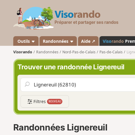
V
i
s
o
r
a
Outils
Randonnées
Aide ↗
Viso
rando
Pre
n
Visorando
Randonnées
Nord-Pas-de-Calais
Pas-de-Calais
Lign
d
o
Trouver une randonnée Lignereuil
Filtres
NOUVEAU
Randonnées Lignereuil