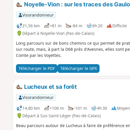
Noyelle-Vion : sur les traces des Gaulo
Visorandonneur
21,56 km
+81 m
-84 m
6h 20
Difficile
Départ à Noyelle-Vion (Pas-de-Calais)
Long parcours sur de bons chemins ce qui permet de prat
sur route, mais, à part la D68 près d'Avesnes, elles sont p
Comte par les Voyettes.
Télécharger le PDF
Télécharger le GPX
Lucheux et sa forêt
Visorandonneur
14,80 km
+100 m
-101 m
4h 30
Moyen
Départ à Sus-Saint-Léger (Pas-de-Calais)
Beau parcours autour de Lucheux à faire de préférence en