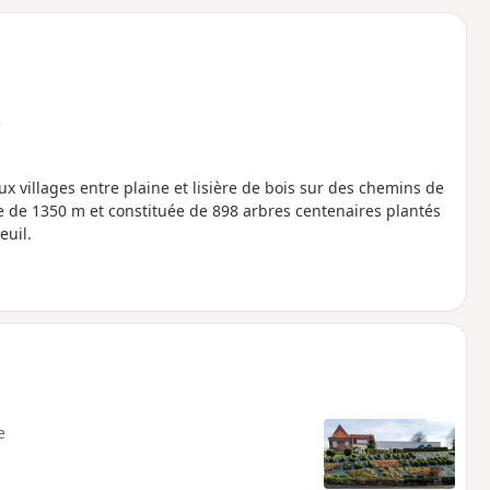
o
a
i
m
p
e
x villages entre plaine et lisière de bois sur des chemins de
ue de 1350 m et constituée de 898 arbres centenaires plantés
euil.
e