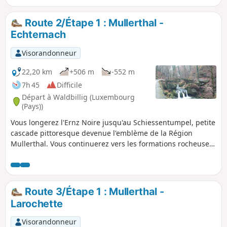
Route 2/Étape 1 : Mullerthal -
Echternach
Visorandonneur
22,20 km
+506 m
-552 m
7h 45
Difficile
Départ à Waldbillig (Luxembourg
(Pays))
Vous longerez l'Ernz Noire jusqu'au Schiessentumpel, petite
cascade pittoresque devenue l'emblème de la Région
Mullerthal. Vous continuerez vers les formations rocheuses
spectaculaires de Eulenburg, Goldfralay et Goldkaul. Vous
découvrirez également une des plus belles «fissures» en
rochers de la région: la «Kohlscheuer» et serez ensuite dans
une succession de barres rocheuses appelées Daxelay,
Route 3/Étape 1 : Mullerthal -
Einsiedelei, Härgottskapp et de forêts jusqu'à Echternach.
Larochette
Visorandonneur