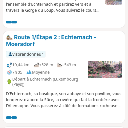
l'ensemble d'Echternach et partirez vers et à
travers la Gorge du Loup. Vous suivrez le cours
du petit ruisseau de Aesbach, passerez à côté du
rocher de Pérekop jusqu'à la grotte Hohlay et son
amphithéâtre. Vous traverserez ensuite la localité
de Berdorf. Passerez près de formations
Route 1/Étape 2 : Echternach -
rocheuses spectaculaires : Binzeltschluff,
Moersdorf
Predigstull, Werschrummschluff. Vous
continuerez par la réserve naturelle de Schnellert
Visorandonneur
et terminerez à Mullerthal.
19,44 km
+528 m
-543 m
7h 05
Moyenne
Départ à Echternach (Luxembourg
(Pays))
D'Echternach, sa basilique, son abbaye et son pavillon, vous
longerez d'abord la Sûre, la rivière qui fait la frontière avec
l'Allemagne. Vous passerez à côté de formations rocheuses
imposantes, par des forêts en alternance avec des paysages
ouverts, des prés et de belles vues sur la vallée.