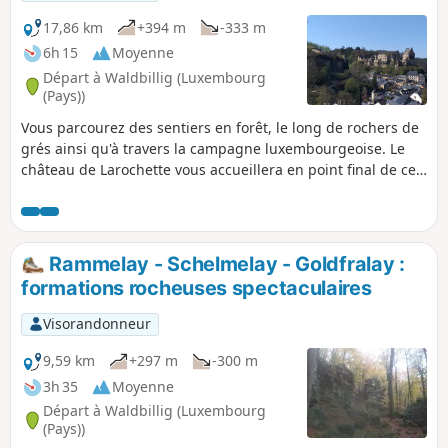
17,86 km
+394 m
-333 m
6h 15
Moyenne
Départ à Waldbillig (Luxembourg
(Pays))
Vous parcourez des sentiers en forêt, le long de rochers de
grés ainsi qu'à travers la campagne luxembourgeoise. Le
château de Larochette vous accueillera en point final de ce
périple.
Rammelay - Schelmelay - Goldfralay :
formations rocheuses spectaculaires
Visorandonneur
9,59 km
+297 m
-300 m
3h 35
Moyenne
Départ à Waldbillig (Luxembourg
(Pays))