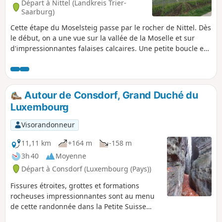
Départ à Nittel (Landkreis Trier-
Saarburg)
Cette étape du Moselsteig passe par le rocher de Nittel. Dès
le début, on a une vue sur la vallée de la Moselle et sur
d'impressionnantes falaises calcaires. Une petite boucle est
prévue au niveau de la prairie d'orchidées sur le
Wasserliescher Berg. Pendant la période de floraison, on
peut y admirer des plantes rares dans leur environnement
naturel. Des sentiers escarpés à travers la forêt
Autour de Consdorf, Grand Duché du
redescendent le long d'un chemin de croix et mènent
Luxembourg
finalement à la ville de Konz en passant par l'embouchure
de la Sarre.
Visorandonneur
11,11 km
+164 m
-158 m
3h 40
Moyenne
Départ à Consdorf (Luxembourg (Pays))
Fissures étroites, grottes et formations
rocheuses impressionnantes sont au menu
de cette randonnée dans la Petite Suisse
Luxembourgeoise.