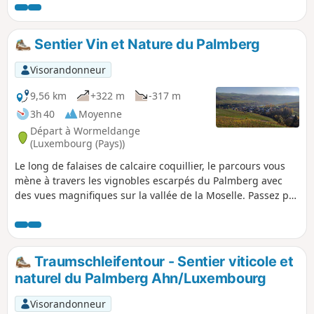
Sentier Vin et Nature du Palmberg
Visorandonneur
9,56 km
+322 m
-317 m
3h 40
Moyenne
Départ à Wormeldange
(Luxembourg (Pays))
Le long de falaises de calcaire coquillier, le parcours vous
mène à travers les vignobles escarpés du Palmberg avec
des vues magnifiques sur la vallée de la Moselle. Passez par
la réserve naturelle du Pellëmbierg (Pellëm = buis). Le
retour par la vallée du Ruisseau Donverbach avec ses
chutes d'eau et la forêt de ravin offre à cette balade de la
diversité.
Traumschleifentour - Sentier viticole et
naturel du Palmberg Ahn/Luxembourg
Visorandonneur