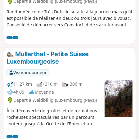
Départ à Waldbillig (Luxembourg (Pays))
Randonnée cotée Très Difficile si faite à la journée mais qu'il
est possible de réaliser en deux ou trois jours avec bivouac.
Conseillé de démarrer vers Consdorf et de s'arrêter avant
Lauterborn pour dormir il y a des beaux spots.
Mullerthal - Petite Suisse
Luxembourgeoise
Visorandonneur
11,27 km
+310 m
-306 m
4h 05
Moyenne
Départ à Waldbillig (Luxembourg (Pays))
À la découverte de grottes et de formations
rocheuses spectaculaires par un parcours
soutenu jusqu'à la Grotte de l'Enfer et un
retour tout en douceur le long de l'Ernz
Noire.