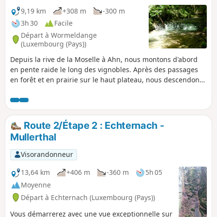
9,19 km
+308 m
-300 m
3h 30
Facile
Départ à Wormeldange
(Luxembourg (Pays))
Depuis la rive de la Moselle à Ahn, nous montons d'abord
en pente raide le long des vignobles. Après des passages
en forêt et en prairie sur le haut plateau, nous descendons
à travers un peuplement de buis unique au Luxembourg,
avant d'avoir l'impression d'être arrivés dans la forêt vierge
en traversant la vallée du Donverbach.
Route 2/Étape 2 : Echternach -
Mullerthal
Visorandonneur
13,64 km
+406 m
-360 m
5h 05
Moyenne
Départ à Echternach (Luxembourg (Pays))
Vous démarrerez avec une vue exceptionnelle sur