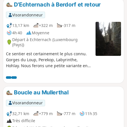
D'Echternach à Berdorf et retour
Visorandonneur
13,17 km
+322 m
-317 m
4h 40
Moyenne
Départ à Echternach (Luxembourg
(Pays))
Ce sentier est certainement le plus connu.
Gorges du Loup, Perekop, Labyrinthe,
Hohlay. Nous ferons une petite variante en
l'effectuant en 8 afin d'équilibrer les
découvertes.
Boucle au Mullerthal
Visorandonneur
32,71 km
+779 m
-777 m
11h 35
Très difficile