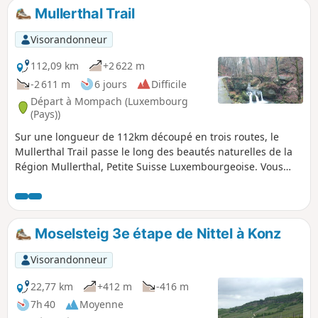
Mullerthal Trail
Visorandonneur
112,09 km
+2 622 m
-2 611 m
6 jours
Difficile
Départ à Mompach (Luxembourg
(Pays))
Sur une longueur de 112km découpé en trois routes, le
Mullerthal Trail passe le long des beautés naturelles de la
Région Mullerthal, Petite Suisse Luxembourgeoise. Vous
parcourez des sentiers naturels passant par des prés et des
forêts, souvent juste à côté de formations rocheuses
typiques et impressionnantes. Le Mullerthal Trail est certifié
avec le label "Leading Quality Trails - Best of Europe".
Moselsteig 3e étape de Nittel à Konz
Visorandonneur
22,77 km
+412 m
-416 m
7h 40
Moyenne