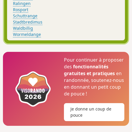
Ralingen
Rosport
Schuttrange
Stadtbredimus
Waldbillig
Wormeldange
Pour continuer à proposer
des
fonctionnalités
gratuites et pratiques
en
randonnée, soutenez-nous
en donnant un petit coup
de pouce !
Je donne un coup de
pouce