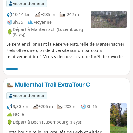
Visorandonneur
10,14 km
+235 m
-242 m
3h 35
Moyenne
Départ à Manternach (Luxembourg
(Pays))
Le sentier sillonnant la Réserve Naturelle de Manternacher
Fiels offre une grande diversité sur un parcours
relativement bref. Vous y découvrirez une forêt de ravin le
long de la Syre, des formations rocheuses de calcaire, un
vignoble en pleine forêt, une vallée romantique traversée
par la Schlammbaach pouvant devenir torrent suivant son
débit, de magnifiques paysages, des vergers ainsi que des
Mullerthal Trail ExtraTour C
vestiges d'un moulin à bois. Beaucoup de panneaux
didactiques en français jalonnent le parcours.
Visorandonneur
9,30 km
+206 m
-203 m
3h 15
Facile
Départ à Bech (Luxembourg (Pays))
Cette boucle relie les localités de Bech et Altrier.