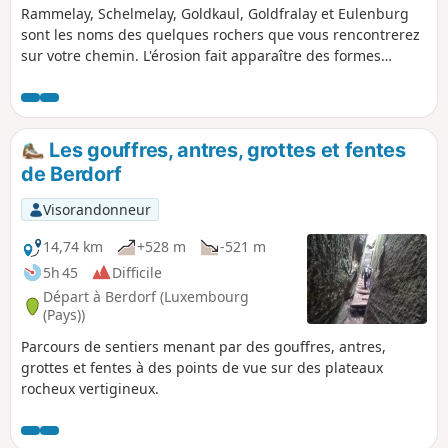
Rammelay, Schelmelay, Goldkaul, Goldfralay et Eulenburg
sont les noms des quelques rochers que vous rencontrerez
sur votre chemin. L'érosion fait apparaître des formes
bizarres dans les rochers qu'on peut parfois comparer à des
têtes énormes.
Les gouffres, antres, grottes et fentes
de Berdorf
Visorandonneur
14,74 km
+528 m
-521 m
5h 45
Difficile
Départ à Berdorf (Luxembourg
(Pays))
Parcours de sentiers menant par des gouffres, antres,
grottes et fentes à des points de vue sur des plateaux
rocheux vertigineux.