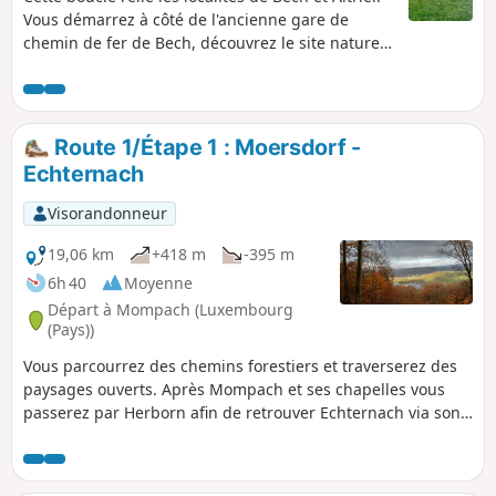
Vous démarrez à côté de l'ancienne gare de
chemin de fer de Bech, découvrez le site naturel
de Bildchen à Altrier (grand chêne de plus de
1000 ans) et terminez par le Tunnel de Bech
d'une longueur de 300m. La partie entre Altrier
et Bech offre de très belles vues sur la vallée.
Route 1/Étape 1 : Moersdorf -
Echternach
Visorandonneur
19,06 km
+418 m
-395 m
6h 40
Moyenne
Départ à Mompach (Luxembourg
(Pays))
Vous parcourrez des chemins forestiers et traverserez des
paysages ouverts. Après Mompach et ses chapelles vous
passerez par Herborn afin de retrouver Echternach via son
lac et la Chapelle Notre-Dame.