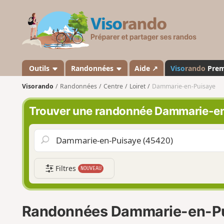
V
i
s
o
r
a
Outils
Randonnées
Aide ↗
Viso
rando
Pre
n
Visorando
Randonnées
Centre
Loiret
Dammarie-en-Puisaye
d
o
Trouver une randonnée Dammarie-e
Filtres
NOUVEAU
Randonnées Dammarie-en-P