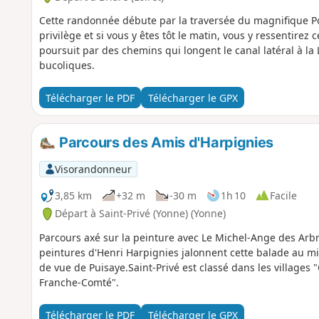
Cette randonnée débute par la traversée du magnifique Pon
privilège et si vous y êtes tôt le matin, vous y ressentirez
poursuit par des chemins qui longent le canal latéral à la
bucoliques.
Télécharger le PDF
Télécharger le GPX
Parcours des Amis d'Harpignies
Visorandonneur
3,85 km
+32 m
-30 m
1h 10
Facile
Départ à Saint-Privé (Yonne) (Yonne)
Parcours axé sur la peinture avec Le Michel-Ange des Arb
peintures d'Henri Harpignies jalonnent cette balade au mi
de vue de Puisaye.Saint-Privé est classé dans les villages
Franche-Comté".
Télécharger le PDF
Télécharger le GPX