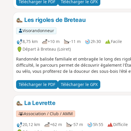
Télécharger le PDF
Télécharger le GPX
Les rigoles de Breteau
Visorandonneur
8,75 km
+10 m
-11 m
2h 30
Facile
Départ à Breteau (Loiret)
Randonnée balisée familiale et ombragée le long des rigo
difficulté, le parcours permet de découvrir également l'É
ou vélo, vous profiterez de la douceur des sous-bois l'été
Télécharger le PDF
Télécharger le GPX
La Levrette
Association / Club / AMM
20,12 km
+62 m
-57 m
5h 55
Difficile