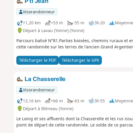
P'ti Jean
Visorandonneur
11,20 km
+53 m
-55 m
3h 20
Moyenn
Départ à Lavau (Yonne) (Yonne)
Parcours balisé N°81.Parties boisées, chemins ruraux et en
cette randonnée sur les terres de l'ancien Grand Argent
Télécharger le PDF
Télécharger le GPX
La Chasserelle
Visorandonneur
13,16 km
+66 m
-63 m
3h 55
Moyenn
Départ à Bléneau (Yonne)
Le Loing et ses affluents dont la Chasserelle et les rus is
point de départ de cette randonnée. Le solde de ce parcour