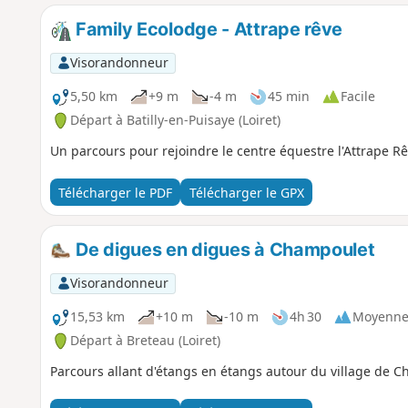
Family Ecolodge - Attrape rêve
Visorandonneur
5,50 km
+9 m
-4 m
45 min
Facile
Départ à Batilly-en-Puisaye (Loiret)
Un parcours pour rejoindre le centre équestre l'Attrape 
Télécharger le PDF
Télécharger le GPX
De digues en digues à Champoulet
Visorandonneur
15,53 km
+10 m
-10 m
4h 30
Moyenn
Départ à Breteau (Loiret)
Parcours allant d'étangs en étangs autour du village de C