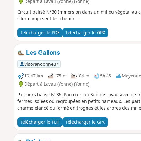
Départ à Lavau (Yonne) (Yonne)
Circuit balisé N°30 Immersion dans un milieu végétal au cœ
silex composent les chemins.
Télécharger le PDF
Télécharger le GPX
Les Gallons
Visorandonneur
19,47 km
+75 m
-84 m
5h 45
Moyenn
Départ à Lavau (Yonne) (Yonne)
Parcours balisé N°36. Parcours au Sud de Lavau avec de
fermes isolées ou regroupées en petits hameaux. Les partie
charme élancé ou formé en trognes et les arbres des milieux
Télécharger le PDF
Télécharger le GPX