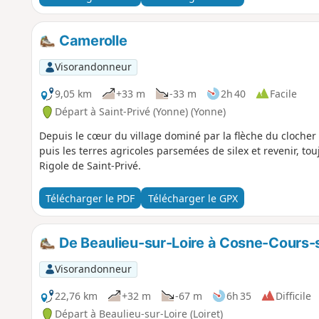
Camerolle
Visorandonneur
9,05 km
+33 m
-33 m
2h 40
Facile
Départ à Saint-Privé (Yonne) (Yonne)
Depuis le cœur du village dominé par la flèche du clocher d
puis les terres agricoles parsemées de silex et revenir, to
Rigole de Saint-Privé.
Télécharger le PDF
Télécharger le GPX
De Beaulieu-sur-Loire à Cosne-Cours-s
Visorandonneur
22,76 km
+32 m
-67 m
6h 35
Difficile
Départ à Beaulieu-sur-Loire (Loiret)