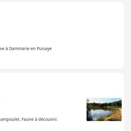
o
a
i
m
p
Rêve à Dammarie en Puisaye
e
hampoulet. Faune à découvrir.