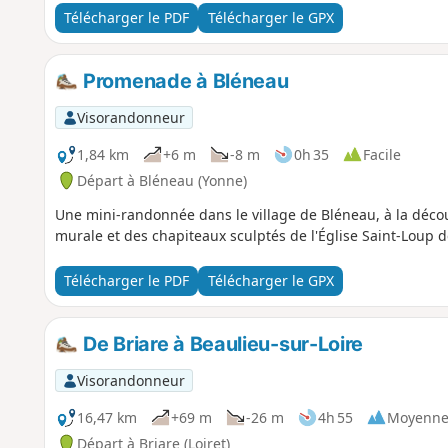
Télécharger le PDF
Télécharger le GPX
Promenade à Bléneau
Visorandonneur
1,84 km
+6 m
-8 m
0h 35
Facile
Départ à Bléneau (Yonne)
Une mini-randonnée dans le village de Bléneau, à la décou
murale et des chapiteaux sculptés de l'Église Saint-Loup de
Télécharger le PDF
Télécharger le GPX
De Briare à Beaulieu-sur-Loire
Visorandonneur
16,47 km
+69 m
-26 m
4h 55
Moyenn
Départ à Briare (Loiret)