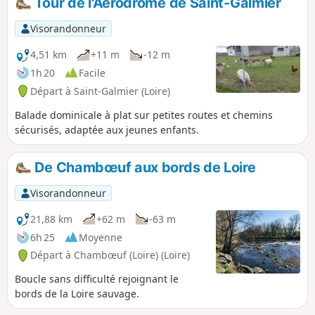
Tour de l'Aérodrome de Saint-Galmier
Visorandonneur
4,51 km
+11 m
-12 m
1h 20
Facile
Départ à Saint-Galmier (Loire)
Balade dominicale à plat sur petites routes et chemins
sécurisés, adaptée aux jeunes enfants.
De Chambœuf aux bords de Loire
Visorandonneur
21,88 km
+62 m
-63 m
6h 25
Moyenne
Départ à Chambœuf (Loire) (Loire)
Boucle sans difficulté rejoignant le
bords de la Loire sauvage.