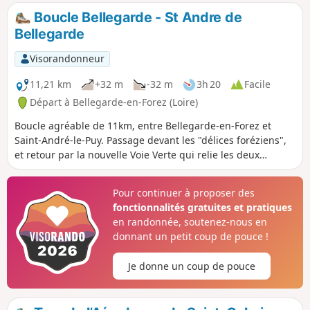
Boucle Bellegarde - St Andre de
Bellegarde
Visorandonneur
11,21 km
+32 m
-32 m
3h 20
Facile
Départ à Bellegarde-en-Forez (Loire)
Boucle agréable de 11km, entre Bellegarde-en-Forez et
Saint-André-le-Puy. Passage devant les "délices foréziens",
et retour par la nouvelle Voie Verte qui relie les deux
villages. Balade tranquille, avec très peu de passage sur
des routes fréquentées.
Pour continuer à proposer des
fonctionnalités gratuites et pratiques
en randonnée, soutenez-nous en
donnant un petit coup de pouce !
Je donne un coup de pouce