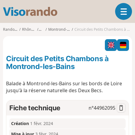
V
O
i
u
s
v
o
Randonnées
Rhône-Alpes
Loire
Montrond-les-Bains
Circuit des Petits Chambons à Montrond-les-Bains
r
r
i
a
r
n
l
d
Circuit des Petits Chambons à
a
o
n
Montrond-les-Bains
a
v
Balade à Montrond-les-Bains sur les bords de Loire
i
jusqu'à la réserve naturelle des Deux Becs.
g
a
t
Fiche technique
n°
44962095
i
o
n
Création
1 févr. 2024
Mise à jour
3 févr. 2024