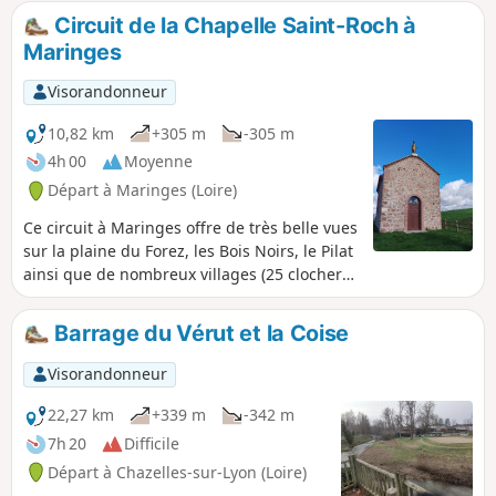
Circuit de la Chapelle Saint-Roch à
Maringes
Visorandonneur
10,82 km
+305 m
-305 m
4h 00
Moyenne
Départ à Maringes (Loire)
Ce circuit à Maringes offre de très belle vues
sur la plaine du Forez, les Bois Noirs, le Pilat
ainsi que de nombreux villages (25 clochers
par temps clair). Le circuit permet
également des vues à 180° sur le village de
Barrage du Vérut et la Coise
Maringes et également de très beau
panorama sur la vallée de la Brévenne. Le
Visorandonneur
circuit passe par une chapelle construite au
17ème siècle et édifiée en l'honneur de
22,27 km
+339 m
-342 m
Saint-Roch pour avoir arrêter l'épidémie de
7h 20
Difficile
diphtérie.
Départ à Chazelles-sur-Lyon (Loire)