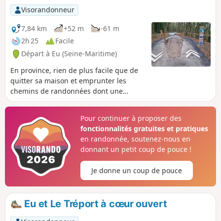
Visorandonneur
7,84 km
+52 m
-61 m
2h 25
Facile
Départ à Eu (Seine-Maritime)
En province, rien de plus facile que de
quitter sa maison et emprunter les
chemins de randonnées dont une
grande partie est maintenant en enrobé
bitumé.
Pour continuer à proposer des
fonctionnalités gratuites et pratiques
en randonnée, soutenez-nous en
donnant un petit coup de pouce !
Je donne un coup de pouce
Eu et Le Tréport à cœur ouvert