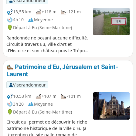
Visorandonneur
13,55 km
+118 m
-121 m
4h 10
Moyenne
Départ à Eu (Seine-Maritime)
Randonnée ne posant aucune difficulté.
Circuit à travers Eu, ville d'Art et
d'Histoire et son château puis le Tréport
et son port.
Patrimoine d'Eu, Jérusalem et Saint-
Laurent
Visorandonneur
10,53 km
+107 m
-101 m
3h 20
Moyenne
Départ à Eu (Seine-Maritime)
Circuit qui permet de découvrir le riche
patrimoine historique de la ville d'Eu (à
l'exception du site gallo-romain de