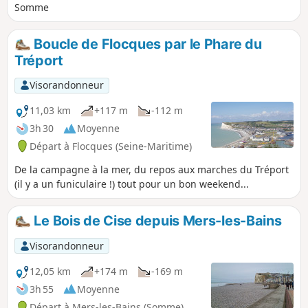
Somme
Boucle de Flocques par le Phare du
Tréport
Visorandonneur
11,03 km
+117 m
-112 m
3h 30
Moyenne
Départ à Flocques (Seine-Maritime)
De la campagne à la mer, du repos aux marches du Tréport
(il y a un funiculaire !) tout pour un bon weekend...
Le Bois de Cise depuis Mers-les-Bains
Visorandonneur
12,05 km
+174 m
-169 m
3h 55
Moyenne
Départ à Mers-les-Bains (Somme)