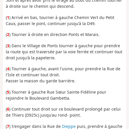
50m et après avoir pris le virage au bout du chemin tourner
à droite sur le chemin qui descend.
(
1
) Arrivé en bas, tourner à gauche Chemin Vert du Petit
Caux, passer le pont, continuer jusqu'à la D49.
(
2
) Tourner à droite en direction Ponts et Marais.
(
3
) Dans le Village de Ponts tourner à gauche pour prendre
la route qui est traversée par la voie ferrée et continuer tout
droit jusqu'à la papeterie.
(
4
) Tourner à gauche, avant l'usine, pour prendre la Rue de
l'Isle et continuer tout droit.
Passer la maison du garde barrière.
(
5
) Tourner à gauche Rue Sœur Sainte-Fidéline pour
rejoindre le Boulevard Gambetta.
(
6
) Continuer tout droit sur ce boulevard prolongé par celui
de Thiers (D925c) jusqu'au rond- point.
(
7
) S'engager dans la Rue de
Dieppe
puis, prendre à gauche