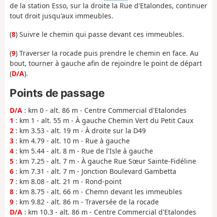
de la station Esso, sur la droite la Rue d'Etalondes, continuer
tout droit jusqu'aux immeubles.
(
8
) Suivre le chemin qui passe devant ces immeubles.
(
9
) Traverser la rocade puis prendre le chemin en face. Au
bout, tourner à gauche afin de rejoindre le point de départ
(
D/A
).
Points de passage
D/A
: km 0 - alt. 86 m - Centre Commercial d'Etalondes
1
: km 1 - alt. 55 m - À gauche Chemin Vert du Petit Caux
2
: km 3.53 - alt. 19 m - À droite sur la D49
3
: km 4.79 - alt. 10 m - Rue à gauche
4
: km 5.44 - alt. 8 m - Rue de l'Isle à gauche
5
: km 7.25 - alt. 7 m - À gauche Rue Sœur Sainte-Fidéline
6
: km 7.31 - alt. 7 m - Jonction Boulevard Gambetta
7
: km 8.08 - alt. 21 m - Rond-point
8
: km 8.75 - alt. 66 m - Chemn devant les immeubles
9
: km 9.82 - alt. 86 m - Traversée de la rocade
D/A
: km 10.3 - alt. 86 m - Centre Commercial d'Etalondes