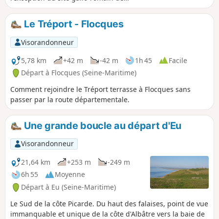
Briga) et s'élève sur les hauteurs
embrassant la vallée de la Bresle de la
Le Tréport - Flocques
mer jusque loin à l'intérieur des terres.
Visorandonneur
5,78 km
+42 m
-42 m
1h 45
Facile
Départ à Flocques (Seine-Maritime)
Comment rejoindre le Tréport terrasse à Flocques sans
passer par la route départementale.
Une grande boucle au départ d'Eu
Visorandonneur
21,64 km
+253 m
-249 m
6h 55
Moyenne
Départ à Eu (Seine-Maritime)
Le Sud de la côte Picarde. Du haut des falaises, point de vue
immanquable et unique de la côte d'Albâtre vers la baie de