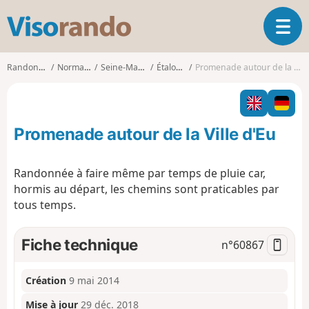
V
O
i
u
s
v
o
Randonnées
Normandie
Seine-Maritime
Étalondes
Promenade autour de la Ville d'Eu
r
r
i
a
r
n
l
d
Promenade autour de la Ville d'Eu
a
o
n
a
Randonnée à faire même par temps de pluie car,
v
hormis au départ, les chemins sont praticables par
i
tous temps.
g
a
t
Fiche technique
n°
60867
i
o
n
Création
9 mai 2014
Mise à jour
29 déc. 2018