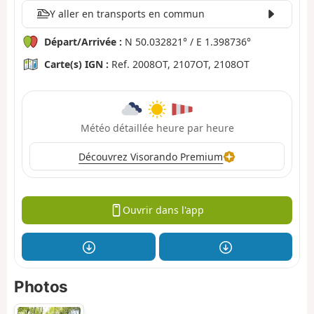
Y aller en transports en commun
Départ/Arrivée :
N 50.032821° / E 1.398736°
Carte(s) IGN :
Ref. 2008OT, 2107OT, 2108OT
Météo détaillée heure par heure
Découvrez Visorando Premium
Ouvrir dans l'app
Photos