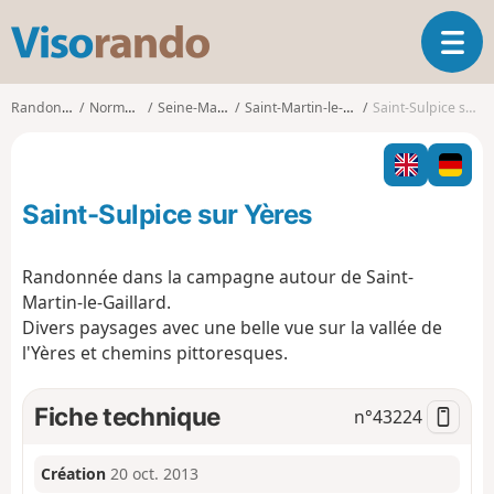
V
O
i
u
s
v
o
Randonnées
Normandie
Seine-Maritime
Saint-Martin-le-Gaillard
Saint-Sulpice sur Yères
r
r
i
a
r
n
l
d
Saint-Sulpice sur Yères
a
o
n
a
Randonnée dans la campagne autour de Saint-
v
Martin-le-Gaillard.
i
Divers paysages avec une belle vue sur la vallée de
g
l'Yères et chemins pittoresques.
a
t
i
Fiche technique
n°
43224
o
n
Création
20 oct. 2013