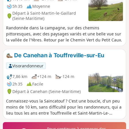
5h 35
Moyenne
Départ à Saint-Martin-le-Gaillard
(Seine-Maritime)
Randonnée dans la campagne, sur des chemins
pittoresques, avec des paysages variés et une belle vue sur
la vallée de l'Yères. Retour par le Chemin Vert du Petit Caux.
De Canehan à Touffreville-sur-Eu
Visorandonneur
7,86 km
+124 m
-124 m
2h 35
Facile
Départ à Canehan (Seine-Maritime)
Connaissez-vous la Saincatouf ? C'est une boucle, d'un peu
moins de 10 km, sans difficulté pour les randonneurs, qui a
lieu tous les ans entre Touffreville et Saint-Martin-Le-
Gaillard, deux charmants villages de la vallée de l'Yères.
Campagne, viaduc et éoliennes...
Pour continuer à proposer des