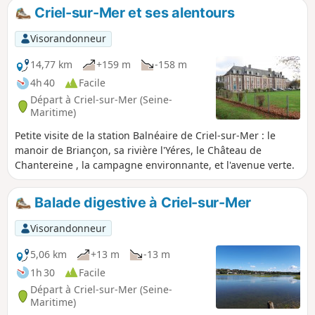
Criel-sur-Mer et ses alentours
Visorandonneur
14,77 km
+159 m
-158 m
4h 40
Facile
Départ à Criel-sur-Mer (Seine-
Maritime)
Petite visite de la station Balnéaire de Criel-sur-Mer : le
manoir de Briançon, sa rivière l'Yéres, le Château de
Chantereine , la campagne environnante, et l'avenue verte.
Balade digestive à Criel-sur-Mer
Visorandonneur
5,06 km
+13 m
-13 m
1h 30
Facile
Départ à Criel-sur-Mer (Seine-
Maritime)