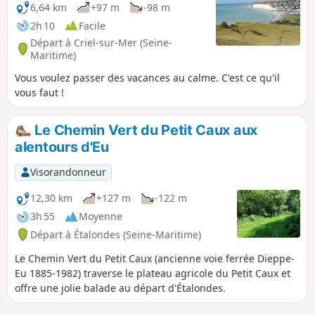
6,64 km
+97 m
-98 m
2h 10
Facile
Départ à Criel-sur-Mer (Seine-
Maritime)
Vous voulez passer des vacances au calme. C'est ce qu'il
vous faut !
Le Chemin Vert du Petit Caux aux
alentours d'Eu
Visorandonneur
12,30 km
+127 m
-122 m
3h 55
Moyenne
Départ à Étalondes (Seine-Maritime)
Le Chemin Vert du Petit Caux (ancienne voie ferrée Dieppe-
Eu 1885-1982) traverse le plateau agricole du Petit Caux et
offre une jolie balade au départ d'Étalondes.