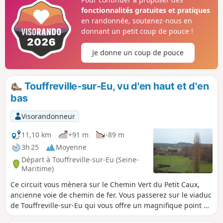
fonctionnalités gratuites et pratiques
en randonnée, soutenez-nous en
donnant un petit coup de pouce !
Je donne un coup de pouce
Touffreville-sur-Eu, vu d'en haut et d'en
bas
Visorandonneur
11,10 km
+91 m
-89 m
3h 25
Moyenne
Départ à Touffreville-sur-Eu (Seine-
Maritime)
Ce circuit vous mènera sur le Chemin Vert du Petit Caux,
ancienne voie de chemin de fer. Vous passerez sur le viaduc
de Touffreville-sur-Eu qui vous offre un magnifique point de
vue sur le village et sur le cours de l'Yères.