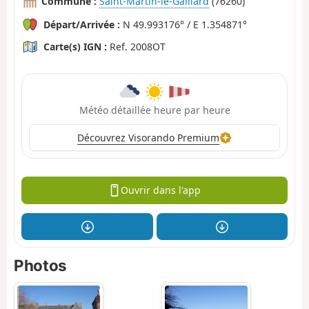
Commune :
Saint-Martin-le-Gaillard
(76260)
Départ/Arrivée :
N 49.993176° / E 1.354871°
Carte(s) IGN :
Ref. 2008OT
Météo détaillée heure par heure
Découvrez Visorando Premium
Ouvrir dans l'app
Photos