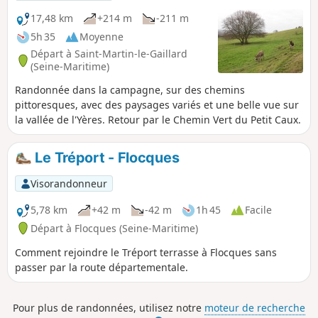
17,48 km
+214 m
-211 m
5h 35
Moyenne
Départ à Saint-Martin-le-Gaillard
(Seine-Maritime)
Randonnée dans la campagne, sur des chemins
pittoresques, avec des paysages variés et une belle vue sur
la vallée de l'Yères. Retour par le Chemin Vert du Petit Caux.
Le Tréport - Flocques
Visorandonneur
5,78 km
+42 m
-42 m
1h 45
Facile
Départ à Flocques (Seine-Maritime)
Comment rejoindre le Tréport terrasse à Flocques sans
passer par la route départementale.
Pour plus de randonnées, utilisez notre
moteur de recherche