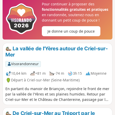
Pour continuer à proposer des
fonctionnalités gratuites et pratiques
en randonnée, soutenez-nous en
donnant un petit coup de pouce !
Je donne un coup de pouce
La vallée de l'Yères autour de Criel-sur-
Mer
Visorandonneur
10,64 km
+81 m
-74 m
3h 15
Moyenne
Départ à Criel-sur-Mer (Seine-Maritime)
En partant du manoir de Briançon, rejoindre le front de mer
par la vallée de l'Yères et ses plaines humides. Retour par
Criel-sur-Mer et le Château de Chantereine, passage par le
Val au Roy et ses éoliennes. Enfin, retour au centre ville par
la vallée de l'Yères.
De Criel-sur-Mer au Tréport par le