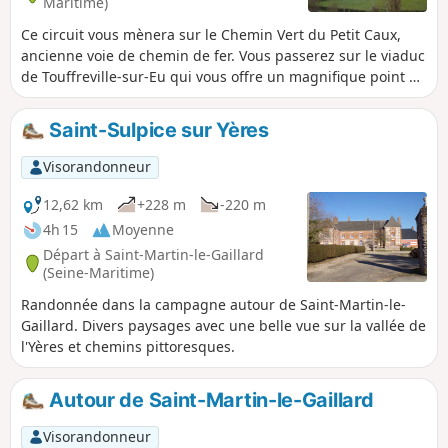
Maritime)
Ce circuit vous mènera sur le Chemin Vert du Petit Caux,
ancienne voie de chemin de fer. Vous passerez sur le viaduc
de Touffreville-sur-Eu qui vous offre un magnifique point de
vue sur le village et sur le cours de l'Yères.
Saint-Sulpice sur Yères
Visorandonneur
12,62 km
+228 m
-220 m
4h 15
Moyenne
Départ à Saint-Martin-le-Gaillard
(Seine-Maritime)
Randonnée dans la campagne autour de Saint-Martin-le-
Gaillard. Divers paysages avec une belle vue sur la vallée de
l'Yères et chemins pittoresques.
Autour de Saint-Martin-le-Gaillard
Visorandonneur