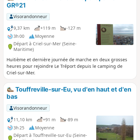
GR®21
Visorandonneur
9,37 km
+119 m
-127 m
3h 00
Moyenne
Départ à Criel-sur-Mer (Seine-
Maritime)
Huitième et dernière journée de marche en deux grosses
heures pour rejoindre Le Tréport depuis le camping de
Criel-sur-Mer.
Touffreville-sur-Eu, vu d'en haut et d'en
bas
Visorandonneur
11,10 km
+91 m
-89 m
3h 25
Moyenne
Départ à Touffreville-sur-Eu (Seine-