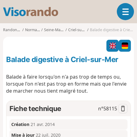
V
O
i
u
s
v
o
Randonnées
Normandie
Seine-Maritime
Criel-sur-Mer
Balade digestive à Criel-sur-Mer
r
r
i
a
r
n
l
d
Balade digestive à Criel-sur-Mer
a
o
n
a
Balade à faire lorsqu'on n'a pas trop de temps ou,
v
lorsque l'on n'est pas trop en forme mais que l'envie
i
de marcher nous tient malgré tout.
g
a
t
Fiche technique
n°
58115
i
o
n
Création
21 avr. 2014
Mise à jour
22 juil. 2020