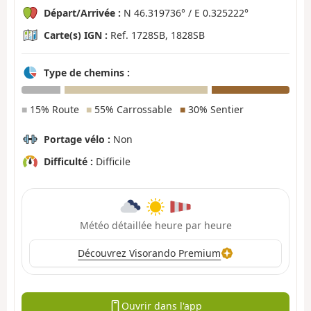
Départ/Arrivée :
N 46.319736° / E 0.325222°
Carte(s) IGN :
Ref. 1728SB, 1828SB
Type de chemins :
■
15% Route
■
55% Carrossable
■
30% Sentier
Portage vélo :
Non
Difficulté :
Difficile
Météo détaillée heure par heure
Découvrez Visorando Premium
Ouvrir dans l'app