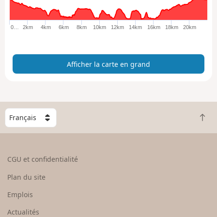
r
l
a
0…
2km
4km
6km
8km
10km
12km
14km
16km
18km
20km
c
a
r
Afficher la carte en grand
t
e
e
n
g
C
r
R
h
a
e
o
n
t
i
d
o
s
CGU et confidentialité
u
i
r
s
Plan du site
e
s
n
e
Emplois
h
z
Actualités
a
u