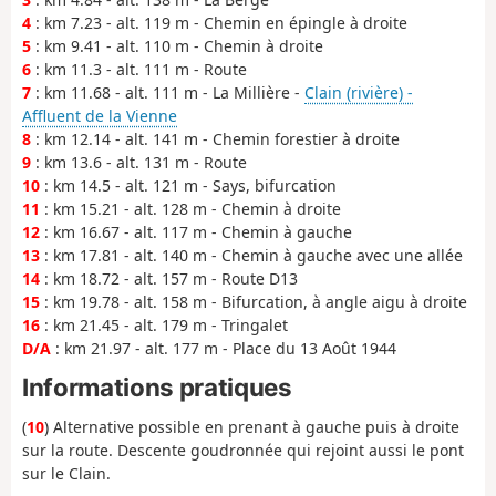
4
: km 7.23 - alt. 119 m - Chemin en épingle à droite
5
: km 9.41 - alt. 110 m - Chemin à droite
6
: km 11.3 - alt. 111 m - Route
7
: km 11.68 - alt. 111 m - La Millière -
Clain (rivière) -
Affluent de la Vienne
8
: km 12.14 - alt. 141 m - Chemin forestier à droite
9
: km 13.6 - alt. 131 m - Route
10
: km 14.5 - alt. 121 m - Says, bifurcation
11
: km 15.21 - alt. 128 m - Chemin à droite
12
: km 16.67 - alt. 117 m - Chemin à gauche
13
: km 17.81 - alt. 140 m - Chemin à gauche avec une allée
14
: km 18.72 - alt. 157 m - Route D13
15
: km 19.78 - alt. 158 m - Bifurcation, à angle aigu à droite
16
: km 21.45 - alt. 179 m - Tringalet
D/A
: km 21.97 - alt. 177 m - Place du 13 Août 1944
Informations pratiques
(
10
) Alternative possible en prenant à gauche puis à droite
sur la route. Descente goudronnée qui rejoint aussi le pont
sur le Clain.