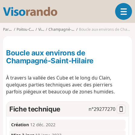
V
O
i
u
s
v
o
Parcours
Poitou-Charentes
Vienne
Champagné-Saint-Hilaire
Boucle aux environs de Champagné-Saint-Hilaire
r
r
i
a
r
n
Boucle aux environs de
l
d
a
Champagné-Saint-Hilaire
o
n
a
À travers la vallée des Cube et le long du Clain,
v
i
quelques parties techniques avec des pierriers
g
parfois piégeux et beaucoup de zones humides.
a
t
Fiche technique
n°
29277270
i
o
n
Création
12 déc. 2022