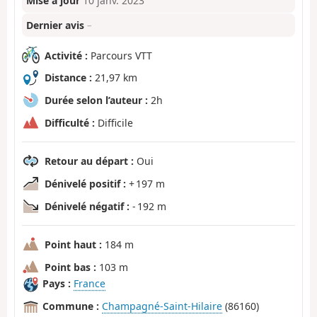
Mise à jour
10 janv. 2023
Dernier avis
–
Activité :
Parcours VTT
Distance :
21,97 km
Durée selon l’auteur :
2h
Difficulté :
Difficile
Retour au départ :
Oui
Dénivelé positif :
+ 197 m
Dénivelé négatif :
- 192 m
Point haut :
184 m
Point bas :
103 m
Pays :
France
Commune :
Champagné-Saint-Hilaire
(86160)