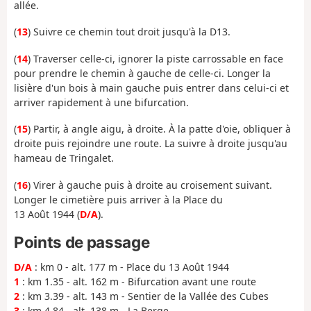
allée.
(
13
) Suivre ce chemin tout droit jusqu'à la D13.
(
14
) Traverser celle-ci, ignorer la piste carrossable en face
pour prendre le chemin à gauche de celle-ci. Longer la
lisière d'un bois à main gauche puis entrer dans celui-ci et
arriver rapidement à une bifurcation.
(
15
) Partir, à angle aigu, à droite. À la patte d'oie, obliquer à
droite puis rejoindre une route. La suivre à droite jusqu'au
hameau de Tringalet.
(
16
) Virer à gauche puis à droite au croisement suivant.
Longer le cimetière puis arriver à la Place du
13 Août 1944 (
D/A
).
Points de passage
D/A
: km 0 - alt. 177 m - Place du 13 Août 1944
1
: km 1.35 - alt. 162 m - Bifurcation avant une route
2
: km 3.39 - alt. 143 m - Sentier de la Vallée des Cubes
3
: km 4.84 - alt. 138 m - La Berge