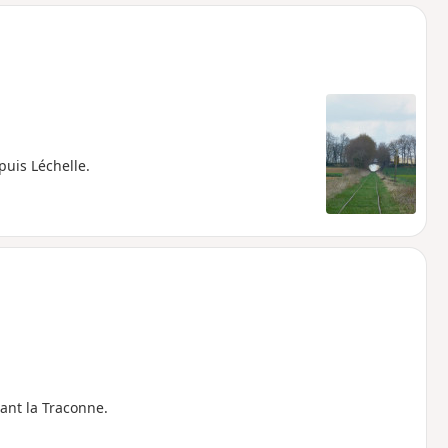
o
a
i
m
p
uis Léchelle.
ant la Traconne.