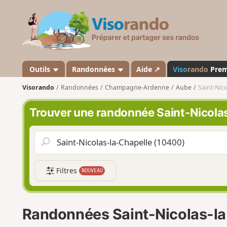
V
i
s
o
r
a
Outils
Randonnées
Aide ↗
Viso
rando
Pre
n
Visorando
Randonnées
Champagne-Ardenne
Aube
Saint-Nico
d
o
Trouver une randonnée Saint-Nicola
Filtres
NOUVEAU
Randonnées Saint-Nicolas-la