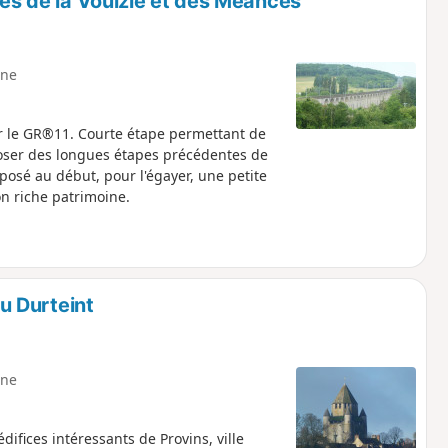
ées de la Voulzie et des Méances
ne
r le GR®11. Courte étape permettant de
poser des longues étapes précédentes de
oposé au début, pour l'égayer, une petite
son riche patrimoine.
du Durteint
ne
difices intéressants de Provins, ville