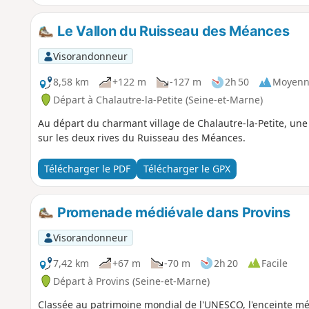
Le Vallon du Ruisseau des Méances
Visorandonneur
8,58 km
+122 m
-127 m
2h 50
Moyenn
Départ à Chalautre-la-Petite (Seine-et-Marne)
Au départ du charmant village de Chalautre-la-Petite, un
sur les deux rives du Ruisseau des Méances.
Télécharger le PDF
Télécharger le GPX
Promenade médiévale dans Provins
Visorandonneur
7,42 km
+67 m
-70 m
2h 20
Facile
Départ à Provins (Seine-et-Marne)
Classée au patrimoine mondial de l'UNESCO, l'enceinte méd