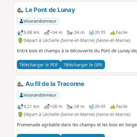
Le Pont de Lunay
Visorandonneur
9,88 km
+34 m
-34 m
2h 55
Facile
Départ à Léchelle (Seine-et-Marne) (Seine-et-Marne)
Entre bois et champs à la découverte du Pont de Lunay dep
Télécharger le PDF
Télécharger le GPX
Au fil de la Traconne
Visorandonneur
9,21 km
+28 m
-28 m
2h 45
Facile
Départ à Léchelle (Seine-et-Marne) (Seine-et-Marne)
Promenade agréable dans les champs et les bois en longe