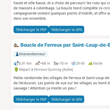
haute et ville basse, et a choisi de parcourir les rues qui
de maisons à colombage. La boucle Nord complète ce circ
campagnarde visitant quelques points d'intérêt, et offre au
dans son ensemble.
Télécharger le PDF
Télécharger le GPX
Boucle de Ferreux par Saint-Loup-de-
Visorandonneur
8,91 km
+68 m
-70 m
2h 45
Facile
Départ à Ferreux-Quincey (Aube)
Petite randonnée des villages de Ferreux et Saint-Loup-de
de l'Ardusson. Les points de vue sur les villages au Nord de
sauvage ! Attention ça monte un peu !
Télécharger le PDF
Télécharger le GPX