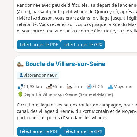
Randonnée avec peu de difficultés, au départ de l'ancienn
(Aube), passant par le petit village de Quincey où, après a
rivière l'Ardusson, vous entrez dans le village jusqu'à l'égl
réhabilité. Vous revenez sur vos pas jusque la Rue du Maz
et vous aurez une vue sur la centrale électrique, sur le vill
Télécharger le PDF
Télécharger le GPX
Boucle de Villiers-sur-Seine
Visorandonneur
11,93 km
+5 m
-5 m
3h 25
Moyenne
Départ à Villiers-sur-Seine (Seine-et-Marne)
Circuit privilégiant les petites routes de campagne, pour 
canal, des villages d'Hermé, du Port Montain et de Noyen-
particulière et points d'eau dans les villages.
Télécharger le PDF
Télécharger le GPX