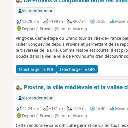
De Provins à Longueville entre les vall
Visorandonneur
18,78 km
+199 m
-207 m
5h 55
Moyen
Départ à Provins (Seine-et-Marne)
Vingt-deuxième étape du Grand tour de l'Île-de-France pa
rallier Longueville depuis Provins et permettant de se re
la traversée de la Brie. Comme l'étape est courte, il est pr
boucle dans la vieille ville de Provins afin d'en découvrir 
Télécharger le PDF
Télécharger le GPX
Provins, la ville médiévale et la vallée 
Visorandonneur
15,24 km
+131 m
-129 m
4h 40
Moyen
Départ à Provins (Seine-et-Marne)
Cette randonnée sans difficulté permet de visiter tous les é