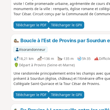
visite ! Cette promenade urbaine, agrémentée de cours d'e
monuments de la ville : remparts, église romane et collégia
Tour César. Circuit conçu par la Communauté de Communes 
Télécharger le PDF
Télécharger le GPX
Boucle à l'Est de Provins par Sourdun e
Visorandonneur
18,21 km
+136 m
-135 m
5h 35
Difficil
Départ à Provins (Seine-et-Marne)
Une randonnée principalement entre les champs avec que
présent à Sourdun (église, château) et l'itinéraire offre q
Collégiale Saint-Quiriace et la Tour César de Provins.
Télécharger le PDF
Télécharger le GPX