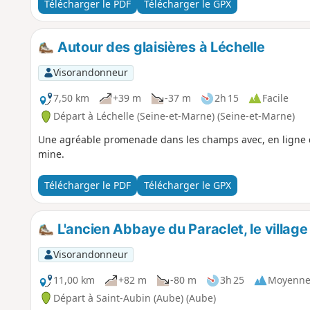
Télécharger le PDF
Télécharger le GPX
Autour des glaisières à Léchelle
Visorandonneur
7,50 km
+39 m
-37 m
2h 15
Facile
Départ à Léchelle (Seine-et-Marne) (Seine-et-Marne)
Une agréable promenade dans les champs avec, en ligne d
mine.
Télécharger le PDF
Télécharger le GPX
L'ancien Abbaye du Paraclet, le villag
Visorandonneur
11,00 km
+82 m
-80 m
3h 25
Moyenn
Départ à Saint-Aubin (Aube) (Aube)