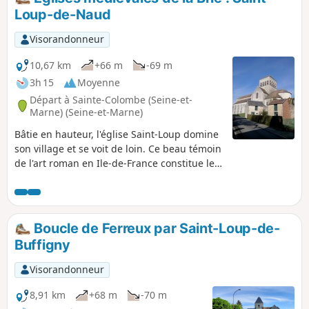
accessible depuis Paris par les
Loup-de-Naud
transports en commun, la balade, sans
aucune difficulté, parcourt les hauts de
Visorandonneur
la Voulzie et les rives du Ru du Dragon,
pour atteindre le ravissant petit village
10,67 km
+66 m
-69 m
de Saint-Loup-de-Naud. Alternance de
3h 15
Moyenne
forêts et de cultures, petits hameaux
Départ à Sainte-Colombe (Seine-et-
typiques et grandes fermes briardes.
Marne) (Seine-et-Marne)
Bâtie en hauteur, l'église Saint-Loup domine
son village et se voit de loin. Ce beau témoin
de l'art roman en Ile-de-France constitue le
but de cette randonnée qui emprunte des
chemins des champs et des bois ainsi que
les sentes d'un village, et qui longe des
ruisseaux et la banquette herbeuse d'un
Boucle de Ferreux par Saint-Loup-de-
aqueduc souterrain. Une randonnée
Buffigny
bucolique et patrimoniale à la fois, dans un
cadre paisible.
Visorandonneur
8,91 km
+68 m
-70 m