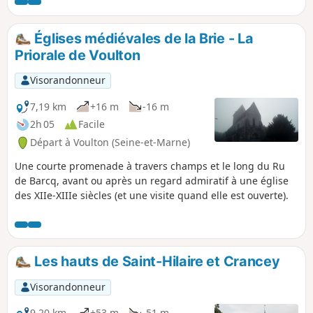
Seine.Pour cette première étape du diptyque il est proposé
une nuit en chambre d'hôtes à Donnemarie-Dontilly, à peu
près à mi-parcours entre les deux gares, après une belle
Églises médiévales de la Brie - La
traversée du Montois, dans un paysage un peu plus varié et
Priorale de Voulton
vallonné que la Brie juste au Nord.
Visorandonneur
7,19 km
+16 m
-16 m
2h 05
Facile
Départ à Voulton (Seine-et-Marne)
Une courte promenade à travers champs et le long du Ru
de Barcq, avant ou après un regard admiratif à une église
des XIIe-XIIIe siècles (et une visite quand elle est ouverte).
Les hauts de Saint-Hilaire et Crancey
Visorandonneur
9,20 km
+53 m
-51 m