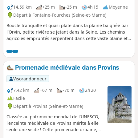
14,59 km
+25 m
-25 m
4h 15
Moyenne
Départ à Fontaine-Fourches (Seine-et-Marne)
Boucle tranquille et quasi plate dans la plaine baignée par
l'Orvin, petite rivière se jetant dans la Seine. Les chemins
agricoles empruntés serpentent dans cette vaste plaine et
permettent de gagner le bord de la Seine à Athis et, par la
suite, de longer l'Orvin.
Promenade médiévale dans Provins
Visorandonneur
7,42 km
+67 m
-70 m
2h 20
Facile
Départ à Provins (Seine-et-Marne)
Classée au patrimoine mondial de l'UNESCO,
l'enceinte médiévale de Provins mérite à elle
seule une visite ! Cette promenade urbaine,
agrémentée de cours d'eau, permet de