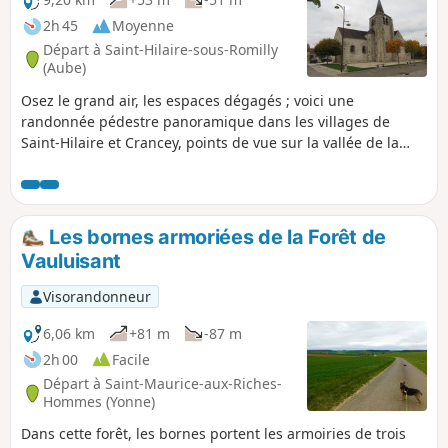
2h 45
Moyenne
Départ à Saint-Hilaire-sous-Romilly
(Aube)
Osez le grand air, les espaces dégagés ; voici une
randonnée pédestre panoramique dans les villages de
Saint-Hilaire et Crancey, points de vue sur la vallée de la
Seine, les coteaux Champenois et la plaine céréalière est
direction de Troyes.
Les bornes armoriées de la Forêt de
Vauluisant
Visorandonneur
6,06 km
+81 m
-87 m
2h 00
Facile
Départ à Saint-Maurice-aux-Riches-
Hommes (Yonne)
Dans cette forêt, les bornes portent les armoiries de trois