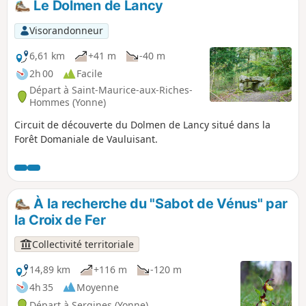
Le Dolmen de Lancy
destination de l'étape !
Visorandonneur
6,61 km
+41 m
-40 m
2h 00
Facile
Départ à Saint-Maurice-aux-Riches-
Hommes (Yonne)
Circuit de découverte du Dolmen de Lancy situé dans la
Forêt Domaniale de Vauluisant.
À la recherche du "Sabot de Vénus" par
la Croix de Fer
Collectivité territoriale
14,89 km
+116 m
-120 m
4h 35
Moyenne
Départ à Sergines (Yonne)