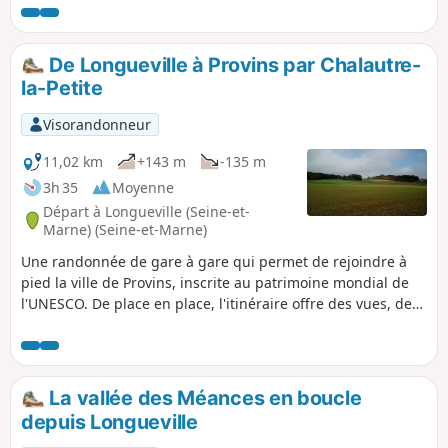
qui se retira ici à la fin de sa vie.
De Longueville à Provins par Chalautre-
la-Petite
Visorandonneur
11,02 km
+143 m
-135 m
3h 35
Moyenne
Départ à Longueville (Seine-et-
Marne) (Seine-et-Marne)
Une randonnée de gare à gare qui permet de rejoindre à
pied la ville de Provins, inscrite au patrimoine mondial de
l'UNESCO. De place en place, l'itinéraire offre des vues, de
plus en plus proches, sur la Haute Ville de Provins. Dans un
cadre rafraîchissant, le village de Chalautre-la-Petite recèle
également un patrimoine intéressant.
La vallée des Méances en boucle
depuis Longueville