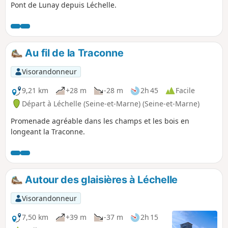
Pont de Lunay depuis Léchelle.
Au fil de la Traconne
Visorandonneur
9,21 km
+28 m
-28 m
2h 45
Facile
Départ à Léchelle (Seine-et-Marne) (Seine-et-Marne)
Promenade agréable dans les champs et les bois en
longeant la Traconne.
Autour des glaisières à Léchelle
Visorandonneur
7,50 km
+39 m
-37 m
2h 15