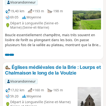
Visorandonneur
19,40 km
+193 m
-198 m
6h 05
Moyenne
Départ à Longueville (Seine-et-
Marne) (Seine-et-Marne)
Boucle essentiellement champêtre, mais très souvent en
lisière de forêt ou plongeant dans les bois. On passe
plusieurs fois de la vallée au plateau, montrant que la Brie
peut avoir du relief avec de jolies ondulations et des points
de vue très ouverts, y compris au loin sur la ville haute de
Provins. La sortie peut être l'occasion de visiter Le "Musée
du chemin de fer vivant" et la "Rotonde ferroviaire de
Églises médiévales de la Brie : Lourps et
Longueville"
Chalmaison le long de la Voulzie
Visorandonneur
17,02 km
+160 m
-165 m
5h 20
Moyenne
Départ à Longueville (Seine-et-Marne)