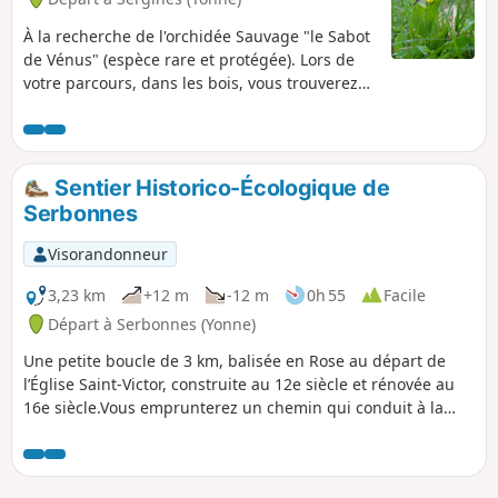
À la recherche de l'orchidée Sauvage "le Sabot
de Vénus" (espèce rare et protégée). Lors de
votre parcours, dans les bois, vous trouverez
certainement Neottia nidus-avis (Nid d'oiseau)
et Épipactis purpurata (Hélléborine pourprée).
Sur les pelouses, en lisière et sous les bois
clairs, ce sera plutôt Ophrys scolopax (Ophrys
Sentier Historico-Écologique de
bécasse), Orchis purpurea (Orchis pourpre) ou
Serbonnes
Orchis Ustulata (Orchis brûlé). La floraison a
lieu en mai-juin, la plante dévoile alors ses
Visorandonneur
fleurs délicates que vous ne devez ni cueillir, ni
arracher. (la protection des espèces rares est
3,23 km
+12 m
-12 m
0h 55
Facile
régie par l'arrêté ministériel du 20 janvier
Départ à Serbonnes (Yonne)
1982).
Une petite boucle de 3 km, balisée en Rose au départ de
l’Église Saint-Victor, construite au 12e siècle et rénovée au
16e siècle.Vous emprunterez un chemin qui conduit à la
zone humide où se situe un lavoir atypique, style Gustave-
Eiffel.Cette zone humide renferme plusieurs sources
bouillonnantes.Dans le lavoir lui même, on peut déjà voir