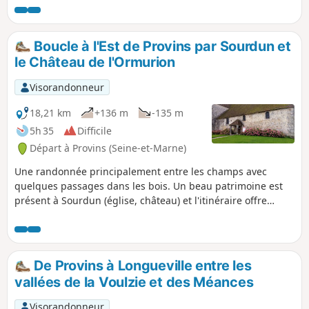
découvrir les principaux sites et monuments
de la ville : remparts, église romane et
collégiale gothique, ancien couvent, ... et la
Boucle à l'Est de Provins par Sourdun et
célèbre Tour César. Circuit conçu par la
le Château de l'Ormurion
Communauté de Communes du Pays du
Provinois et balisé par la FFRP.
Visorandonneur
18,21 km
+136 m
-135 m
5h 35
Difficile
Départ à Provins (Seine-et-Marne)
Une randonnée principalement entre les champs avec
quelques passages dans les bois. Un beau patrimoine est
présent à Sourdun (église, château) et l'itinéraire offre
quelques beaux points de vue, quoi que lointains, sur la
Collégiale Saint-Quiriace et la Tour César de Provins.
De Provins à Longueville entre les
vallées de la Voulzie et des Méances
Visorandonneur