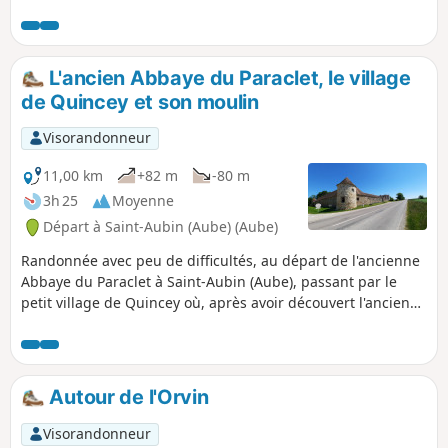
L'ancien Abbaye du Paraclet, le village
de Quincey et son moulin
Visorandonneur
11,00 km
+82 m
-80 m
3h 25
Moyenne
Départ à Saint-Aubin (Aube) (Aube)
Randonnée avec peu de difficultés, au départ de l'ancienne
Abbaye du Paraclet à Saint-Aubin (Aube), passant par le
petit village de Quincey où, après avoir découvert l'ancien
moulin sur la rivière l'Ardusson, vous entrez dans le village
jusqu'à l'église en laissant sur votre gauche le lavoir
réhabilité. Vous revenez sur vos pas jusque la Rue du Mazot
pour monter à droite sur les hauteurs et vous aurez une
Autour de l'Orvin
vue sur la centrale électrique, sur le village et l'abbaye.
Visorandonneur