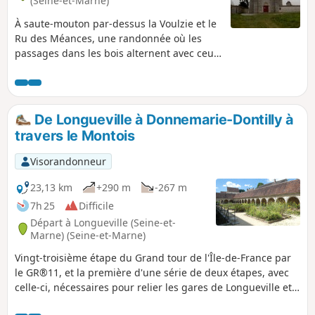
(Seine-et-Marne)
À saute-mouton par-dessus la Voulzie et le
Ru des Méances, une randonnée où les
passages dans les bois alternent avec ceux
entre les champs cultivés. La Chapelle de
Lourps impose son altière silhouette visible
de loin alors que l’Église de Chalmaison ne
se dévoile qu'au dernier moment. Deux
De Longueville à Donnemarie-Dontilly à
anciens moulins à eau ajoutent au charme
travers le Montois
de cet itinéraire.
Visorandonneur
23,13 km
+290 m
-267 m
7h 25
Difficile
Départ à Longueville (Seine-et-
Marne) (Seine-et-Marne)
Vingt-troisième étape du Grand tour de l'Île-de-France par
le GR®11, et la première d'une série de deux étapes, avec
celle-ci, nécessaires pour relier les gares de Longueville et
de Montereau, à travers le Montois et la vallée de la