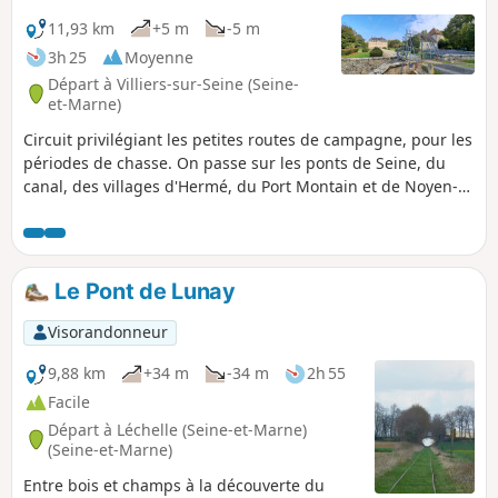
11,93 km
+5 m
-5 m
3h 25
Moyenne
Départ à Villiers-sur-Seine (Seine-
et-Marne)
Circuit privilégiant les petites routes de campagne, pour les
périodes de chasse. On passe sur les ponts de Seine, du
canal, des villages d'Hermé, du Port Montain et de Noyen-
sur-Seine et de son château datant de 1553. Aucune
difficulté particulière et points d'eau dans les villages.
Le Pont de Lunay
Visorandonneur
9,88 km
+34 m
-34 m
2h 55
Facile
Départ à Léchelle (Seine-et-Marne)
(Seine-et-Marne)
Entre bois et champs à la découverte du