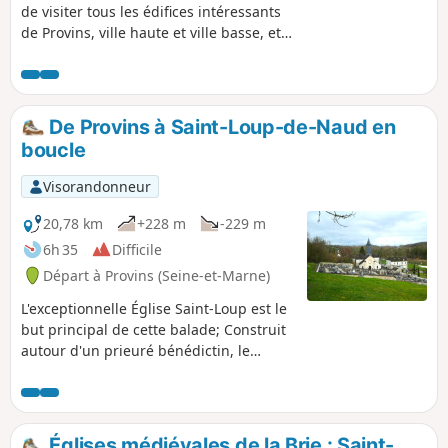
de visiter tous les édifices intéressants
de Provins, ville haute et ville basse, et a
choisi de parcourir les rues qui
comportent les plus belles
concentration de maisons à
colombage. La boucle Nord complète ce
De Provins à Saint-Loup-de-Naud en
circuit urbain par une escapade
boucle
campagnarde visitant quelques points
d'intérêt, et offre aussi des points de
Visorandonneur
vue sur la ville haute dans son
ensemble.
20,78 km
+228 m
-229 m
6h 35
Difficile
Départ à Provins (Seine-et-Marne)
L'exceptionnelle Église Saint-Loup est le
but principal de cette balade; Construit
autour d'un prieuré bénédictin, le
village conserve une église des XIe et
XIIe siècles, considérée comme l'un des
plus beaux édifices romans d'Île-de-
France (Wikipédia). Facilement
Églises médiévales de la Brie : Saint-