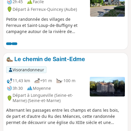
2h 45
Facile
Départ à Ferreux-Quincey (Aube)
Petite randonnée des villages de
Ferreux et Saint-Loup-de-Buffigny et
campagne autour de la rivière de
l'Ardusson. Les points de vue sur les
villages au Nord de ceux-ci, la flore
selon saison, et la faune sauvage !
Attention ça monte un peu !
Le chemin de Saint-Edme
Visorandonneur
11,43 km
+91 m
-100 m
3h 30
Moyenne
Départ à Longueville (Seine-et-
Marne) (Seine-et-Marne)
Alternant les passages entre les champs et dans les bois,
de part et d'autre du Ru des Méances, cette randonnée
permet de découvrir une église du XIIIe siècle et une
ancienne fontaine, toutes deux consacrées à Saint-Edme