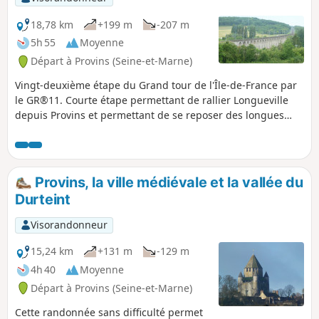
18,78 km
+199 m
-207 m
5h 55
Moyenne
Départ à Provins (Seine-et-Marne)
Vingt-deuxième étape du Grand tour de l'Île-de-France par
le GR®11. Courte étape permettant de rallier Longueville
depuis Provins et permettant de se reposer des longues
étapes précédentes de la traversée de la Brie. Comme
l'étape est courte, il est proposé au début, pour l'égayer,
une petite boucle dans la vieille ville de Provins afin d'en
découvrir son riche patrimoine.
Provins, la ville médiévale et la vallée du
Durteint
Visorandonneur
15,24 km
+131 m
-129 m
4h 40
Moyenne
Départ à Provins (Seine-et-Marne)
Cette randonnée sans difficulté permet