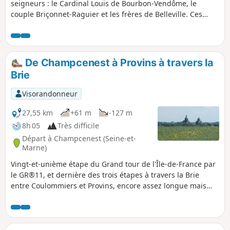
seigneurs : le Cardinal Louis de Bourbon-Vendôme, le
couple Briçonnet-Raguier et les frères de Belleville. Ces
marques de limites ont dû être fichées au sol vers 1550, à la
suite de contestations sur les limites respectives des uns et
des autres.
De Champcenest à Provins à travers la
Brie
Visorandonneur
27,55 km
+61 m
-127 m
8h 05
Très difficile
Départ à Champcenest (Seine-et-
Marne)
Vingt-et-unième étape du Grand tour de l'Île-de-France par
le GR®11, et dernière des trois étapes à travers la Brie
entre Coulommiers et Provins, encore assez longue mais
sans réelle autre difficulté.Cette étape termine la traversée
de la Brie en atteignant Provins, dont les monuments
emblématiques (tour César et dôme de la Collégiale Saint-
Quiriace) se voient de loin par beau temps, matérialisant la