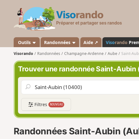
V
i
s
o
r
a
Outils
Randonnées
Aide ↗
Viso
rando
Pre
n
Visorando
Randonnées
Champagne-Ardenne
Aube
Saint-Aub
d
o
Trouver une randonnée Saint-Aubin
Filtres
NOUVEAU
Randonnées Saint-Aubin (Au