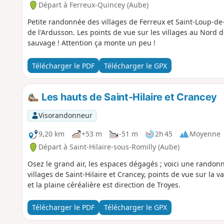
Départ à Ferreux-Quincey (Aube)
Petite randonnée des villages de Ferreux et Saint-Loup-de
de l'Ardusson. Les points de vue sur les villages au Nord de
sauvage ! Attention ça monte un peu !
Télécharger le PDF
Télécharger le GPX
Les hauts de Saint-Hilaire et Crancey
Visorandonneur
9,20 km
+53 m
-51 m
2h 45
Moyenne
Départ à Saint-Hilaire-sous-Romilly (Aube)
Osez le grand air, les espaces dégagés ; voici une rando
villages de Saint-Hilaire et Crancey, points de vue sur la 
et la plaine céréalière est direction de Troyes.
Télécharger le PDF
Télécharger le GPX