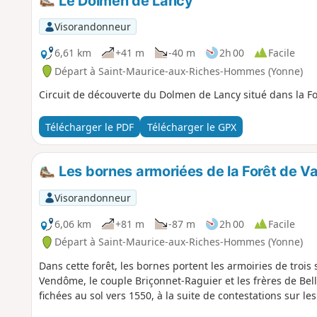
Le Dolmen de Lancy
Visorandonneur
6,61 km
+41 m
-40 m
2h 00
Facile
Départ à Saint-Maurice-aux-Riches-Hommes (Yonne)
Circuit de découverte du Dolmen de Lancy situé dans la F
Télécharger le PDF
Télécharger le GPX
Les bornes armoriées de la Forêt de Va
Visorandonneur
6,06 km
+81 m
-87 m
2h 00
Facile
Départ à Saint-Maurice-aux-Riches-Hommes (Yonne)
Dans cette forêt, les bornes portent les armoiries de trois
Vendôme, le couple Briçonnet-Raguier et les frères de Bell
fichées au sol vers 1550, à la suite de contestations sur le