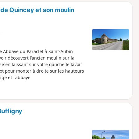
o
a
e de Quincey et son moulin
i
m
p
e
e Abbaye du Paraclet à Saint-Aubin
voir découvert l'ancien moulin sur la
ise en laissant sur votre gauche le lavoir
ot pour monter à droite sur les hauteurs
age et l'abbaye.
Buffigny