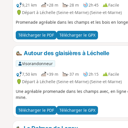
9,21 km
+28 m
-28 m
2h 45
Facile
Départ à Léchelle (Seine-et-Marne) (Seine-et-Marne)
Promenade agréable dans les champs et les bois en longe
Télécharger le PDF
Télécharger le GPX
Autour des glaisières à Léchelle
Visorandonneur
7,50 km
+39 m
-37 m
2h 15
Facile
Départ à Léchelle (Seine-et-Marne) (Seine-et-Marne)
Une agréable promenade dans les champs avec, en ligne d
mine.
Télécharger le PDF
Télécharger le GPX