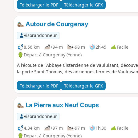
Télécharger le PDF
Télécharger le GPX
Autour de Courgenay
Visorandonneur
8,56 km
+94 m
-98 m
2h 45
Facile
Départ à Courgenay (Yonne)
À l'écoute de l'Abbaye Cistercienne de Vauluisant, découver
la porte Saint-Thomas, des anciennes fermes de Vauluisant
Télécharger le PDF
Télécharger le GPX
La Pierre aux Neuf Coups
Visorandonneur
4,34 km
+97 m
-97 m
1h 30
Facile
Départ à Courgenay (Yonne)