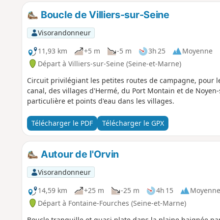
Boucle de Villiers-sur-Seine
Visorandonneur
11,93 km
+5 m
-5 m
3h 25
Moyenne
Départ à Villiers-sur-Seine (Seine-et-Marne)
Circuit privilégiant les petites routes de campagne, pour 
canal, des villages d'Hermé, du Port Montain et de Noyen-
particulière et points d'eau dans les villages.
Télécharger le PDF
Télécharger le GPX
Autour de l'Orvin
Visorandonneur
14,59 km
+25 m
-25 m
4h 15
Moyenn
Départ à Fontaine-Fourches (Seine-et-Marne)
Boucle tranquille et quasi plate dans la plaine baignée par 