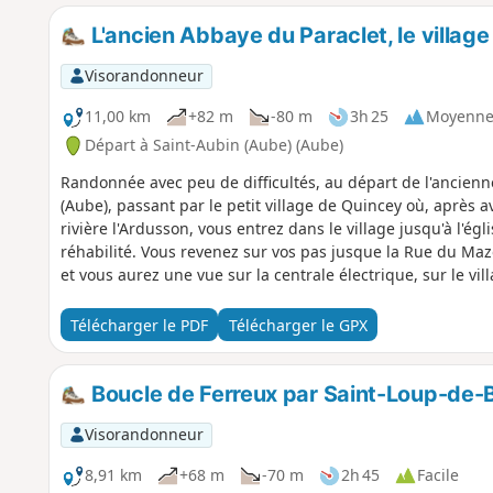
L'ancien Abbaye du Paraclet, le villag
Visorandonneur
11,00 km
+82 m
-80 m
3h 25
Moyenn
Départ à Saint-Aubin (Aube) (Aube)
Randonnée avec peu de difficultés, au départ de l'ancienn
(Aube), passant par le petit village de Quincey où, après a
rivière l'Ardusson, vous entrez dans le village jusqu'à l'égl
réhabilité. Vous revenez sur vos pas jusque la Rue du Maz
et vous aurez une vue sur la centrale électrique, sur le vill
Télécharger le PDF
Télécharger le GPX
Boucle de Ferreux par Saint-Loup-de-
Visorandonneur
8,91 km
+68 m
-70 m
2h 45
Facile