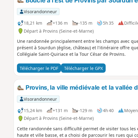
Boucle à l'Est de Provins par Sourdun e
Visorandonneur
18,21 km
+136 m
-135 m
5h 35
Difficil
Départ à Provins (Seine-et-Marne)
Une randonnée principalement entre les champs avec que
présent à Sourdun (église, château) et l'itinéraire offre q
Collégiale Saint-Quiriace et la Tour César de Provins.
Télécharger le PDF
Télécharger le GPX
Provins, la ville médiévale et la vallée 
Visorandonneur
15,24 km
+131 m
-129 m
4h 40
Moyen
Départ à Provins (Seine-et-Marne)
Cette randonnée sans difficulté permet de visiter tous les é
haute et ville basse, et a choisi de parcourir les rues qui