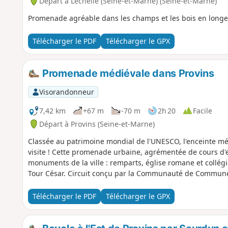
Départ à Léchelle (Seine-et-Marne) (Seine-et-Marne)
Promenade agréable dans les champs et les bois en longe
Télécharger le PDF
Télécharger le GPX
Promenade médiévale dans Provins
Visorandonneur
7,42 km
+67 m
-70 m
2h 20
Facile
Départ à Provins (Seine-et-Marne)
Classée au patrimoine mondial de l'UNESCO, l'enceinte méd
visite ! Cette promenade urbaine, agrémentée de cours d'e
monuments de la ville : remparts, église romane et collégia
Tour César. Circuit conçu par la Communauté de Communes 
Télécharger le PDF
Télécharger le GPX