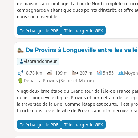
de maisons à colombage. La boucle Nord complète ce circ
campagnarde visitant quelques points d'intérêt, et offre au
dans son ensemble.
Télécharger le PDF
Télécharger le GPX
De Provins à Longueville entre les vall
Visorandonneur
18,78 km
+199 m
-207 m
5h 55
Moyen
Départ à Provins (Seine-et-Marne)
Vingt-deuxième étape du Grand tour de l'Île-de-France pa
rallier Longueville depuis Provins et permettant de se re
la traversée de la Brie. Comme l'étape est courte, il est pr
boucle dans la vieille ville de Provins afin d'en découvrir 
Télécharger le PDF
Télécharger le GPX