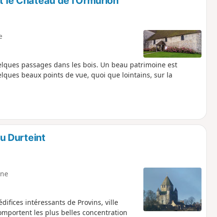
t le Château de l'Ormurion
e
lques passages dans les bois. Un beau patrimoine est
uelques beaux points de vue, quoi que lointains, sur la
du Durteint
ne
difices intéressants de Provins, ville
 comportent les plus belles concentration