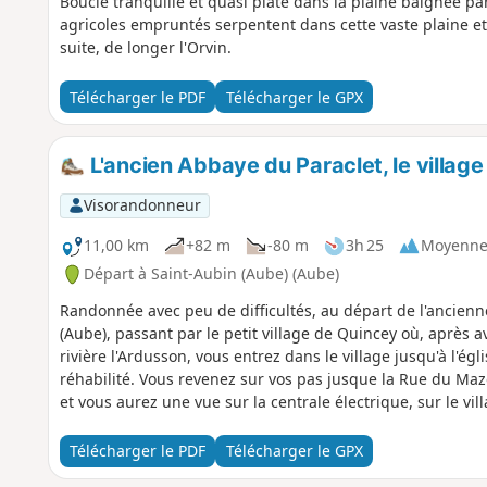
Boucle tranquille et quasi plate dans la plaine baignée par 
agricoles empruntés serpentent dans cette vaste plaine et 
suite, de longer l'Orvin.
Télécharger le PDF
Télécharger le GPX
L'ancien Abbaye du Paraclet, le villag
Visorandonneur
11,00 km
+82 m
-80 m
3h 25
Moyenn
Départ à Saint-Aubin (Aube) (Aube)
Randonnée avec peu de difficultés, au départ de l'ancienn
(Aube), passant par le petit village de Quincey où, après a
rivière l'Ardusson, vous entrez dans le village jusqu'à l'égl
réhabilité. Vous revenez sur vos pas jusque la Rue du Maz
et vous aurez une vue sur la centrale électrique, sur le vill
Télécharger le PDF
Télécharger le GPX