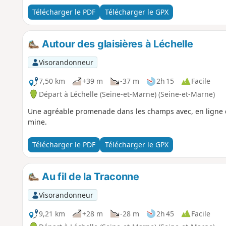
Télécharger le PDF
Télécharger le GPX
Autour des glaisières à Léchelle
Visorandonneur
7,50 km
+39 m
-37 m
2h 15
Facile
Départ à Léchelle (Seine-et-Marne) (Seine-et-Marne)
Une agréable promenade dans les champs avec, en ligne d
mine.
Télécharger le PDF
Télécharger le GPX
Au fil de la Traconne
Visorandonneur
9,21 km
+28 m
-28 m
2h 45
Facile