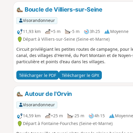
Boucle de Villiers-sur-Seine
Visorandonneur
11,93 km
+5 m
-5 m
3h 25
Moyenne
Départ à Villiers-sur-Seine (Seine-et-Marne)
Circuit privilégiant les petites routes de campagne, pour 
canal, des villages d'Hermé, du Port Montain et de Noyen-
particulière et points d'eau dans les villages.
Télécharger le PDF
Télécharger le GPX
Autour de l'Orvin
Visorandonneur
14,59 km
+25 m
-25 m
4h 15
Moyenn
Départ à Fontaine-Fourches (Seine-et-Marne)