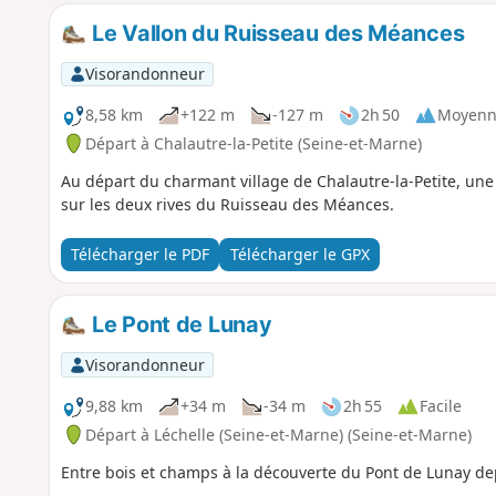
Le Vallon du Ruisseau des Méances
Visorandonneur
8,58 km
+122 m
-127 m
2h 50
Moyenn
Départ à Chalautre-la-Petite (Seine-et-Marne)
Au départ du charmant village de Chalautre-la-Petite, un
sur les deux rives du Ruisseau des Méances.
Télécharger le PDF
Télécharger le GPX
Le Pont de Lunay
Visorandonneur
9,88 km
+34 m
-34 m
2h 55
Facile
Départ à Léchelle (Seine-et-Marne) (Seine-et-Marne)
Entre bois et champs à la découverte du Pont de Lunay dep