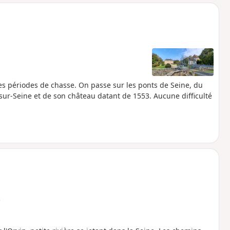
o
a
i
m
p
les périodes de chasse. On passe sur les ponts de Seine, du
sur-Seine et de son château datant de 1553. Aucune difficulté
e