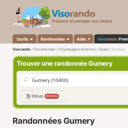
V
i
s
o
r
a
Outils
Randonnées
Aide ↗
Viso
rando
Pre
n
Visorando
Randonnées
Champagne-Ardenne
Aube
Gumery
d
o
Trouver une randonnée Gumery
Filtres
NOUVEAU
Randonnées Gumery