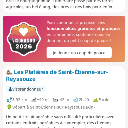
Bresse Bourguignonne. L'itinéraire passe par des terres
agricoles, un bel étang, des prés et des bois pour enfin
longer une petite rivière. Ici et là, sont éparpillés des
fermes bressanes, certaines encore en activité.Balisage
Pour continuer à proposer des
PR®® (Jaune) tout le long.
fonctionnalités gratuites et pratiques
en randonnée, soutenez-nous en
donnant un petit coup de pouce !
Je donne un coup de pouce
Les Platières de Saint-Étienne-sur-
Reyssouze
Visorandonneur
8,92 km
+40 m
-42 m
2h 40
Facile
Départ à Saint-Étienne-sur-Reyssouze (Ain)
Un petit circuit agréable sans difficulté particulière avec
certains endroits agréables à contempler, des chemins