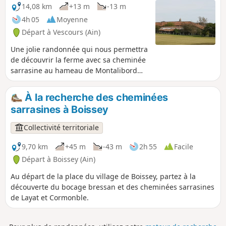
hospitalier de Saint-Jean de Jérusalem. Domaine privé !
14,08 km
+13 m
-13 m
4h 05
Moyenne
Départ à Vescours (Ain)
Une jolie randonnée qui nous permettra
de découvrir la ferme avec sa cheminée
sarrasine au hameau de Montalibord
avec son étang en faisant un petit
crocher 1 km aller/retour. Sur le
À la recherche des cheminées
parcours, d'autres étangs et une
sarrasines à Boissey
pancarte qui parle d'un ancien moulin
sur l'Étang Morel.
Collectivité territoriale
9,70 km
+45 m
-43 m
2h 55
Facile
Départ à Boissey (Ain)
Au départ de la place du village de Boissey, partez à la
découverte du bocage bressan et des cheminées sarrasines
de Layat et Cormonble.