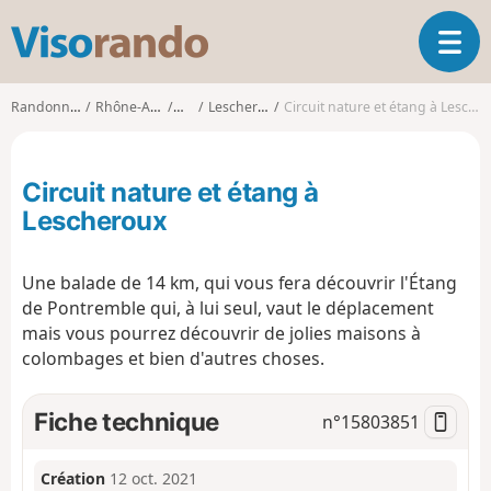
V
O
i
u
s
v
o
Randonnées
Rhône-Alpes
Ain
Lescheroux
Circuit nature et étang à Lescheroux
r
r
i
a
r
n
Circuit nature et étang à
l
d
a
Lescheroux
o
n
a
Une balade de 14 km, qui vous fera découvrir l'Étang
v
i
de Pontremble qui, à lui seul, vaut le déplacement
g
mais vous pourrez découvrir de jolies maisons à
a
colombages et bien d'autres choses.
t
i
Fiche technique
n°
15803851
o
n
Création
12 oct. 2021