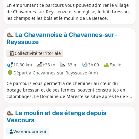
En empruntant ce parcours vous pouvez admirer le village
de Chavannes-sur-Reyssouze et son église, le bâti bressan,
les champs et les bois et le moulin de La Besace.
La Chavannoise à Chavannes-sur-
Reyssouze
Collectivité territoriale
10,30 km
+33 m
-33 m
3h 00
Facile
Départ à Chavannes-sur-Reyssouze (Ain)
Ce parcours vous permettra de cheminer au cœur du
bocage bressan et de ses fermes, souvent construites en
colombages. Le Domaine de Mareste se situe après le 6e km
sur le parcours à droite sur le croisement avec la D46. En
empruntant ce parcours vous pouvez admirer le bâti
Le moulin et des étangs depuis
bressan, notamment le domaine de Mareste, un ensemble
Vescours
dont la partie la plus ancienne remonterait aux XIe ou XIIe
siècle. Ancien pavillon de chasse et dépendances du
Visorandonneur
Château de Mareste construit par les chevaliers de l'ordre