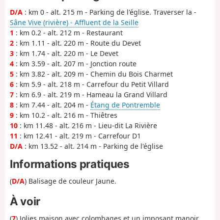
D/A
: km 0 - alt. 215 m - Parking de l'église. Traverser la -
Sâne Vive (rivière) - Affluent de la Seille
1
: km 0.2 - alt. 212 m - Restaurant
2
: km 1.11 - alt. 220 m - Route du Devet
3
: km 1.74 - alt. 220 m - Le Devet
4
: km 3.59 - alt. 207 m - Jonction route
5
: km 3.82 - alt. 209 m - Chemin du Bois Charmet
6
: km 5.9 - alt. 218 m - Carrefour du Petit Villard
7
: km 6.9 - alt. 219 m - Hameau la Grand Villard
8
: km 7.44 - alt. 204 m -
Étang de Pontremble
9
: km 10.2 - alt. 216 m - Thiêtres
10
: km 11.48 - alt. 216 m - Lieu-dit La Rivière
11
: km 12.41 - alt. 219 m - Carrefour D1
D/A
: km 13.52 - alt. 214 m - Parking de l'église
Informations pratiques
(
D/A
) Balisage de couleur Jaune.
À voir
(
7
) Jolies maison avec colombages et un imposant manoir