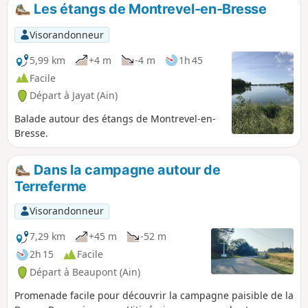
Les étangs de Montrevel-en-Bresse
Visorandonneur
5,99 km
+4 m
-4 m
1h 45
Facile
Départ à Jayat (Ain)
Balade autour des étangs de Montrevel-en-
Bresse.
Dans la campagne autour de
Terreferme
Visorandonneur
7,29 km
+45 m
-52 m
2h 15
Facile
Départ à Beaupont (Ain)
Promenade facile pour découvrir la campagne paisible de la