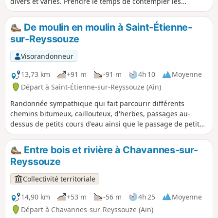
divers et variés. Prendre le temps de contempler les
horizons aux niveaux des Platières (champs ou pâturages).
De moulin en moulin à Saint-Étienne-
sur-Reyssouze
Visorandonneur
13,73 km
+91 m
-91 m
4h 10
Moyenne
Départ à Saint-Étienne-sur-Reyssouze (Ain)
Randonnée sympathique qui fait parcourir différents
chemins bitumeux, caillouteux, d'herbes, passages au-
dessus de petits cours d'eau ainsi que le passage de petits
hameaux.
Entre bois et rivière à Chavannes-sur-
Reyssouze
Collectivité territoriale
14,90 km
+53 m
-56 m
4h 25
Moyenne
Départ à Chavannes-sur-Reyssouze (Ain)