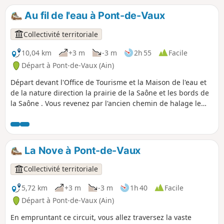
Au fil de l'eau à Pont-de-Vaux
Collectivité territoriale
10,04 km
+3 m
-3 m
2h 55
Facile
Départ à Pont-de-Vaux (Ain)
Départ devant l'Office de Tourisme et la Maison de l'eau et
de la nature direction la prairie de la Saône et les bords de
la Saône . Vous revenez par l'ancien chemin de halage le
long du canal de Pont-de-Vaux. Cette prairie inondable
s'étend perte de vue. Riche en espèces végétales, elle offre
au fil des saisons une succession de couleurs. Lieu
privilégié pour la halte des oiseaux migrateurs, la prairie
La Nove à Pont-de-Vaux
résonne de leurs chants.
Collectivité territoriale
5,72 km
+3 m
-3 m
1h 40
Facile
Départ à Pont-de-Vaux (Ain)
En empruntant ce circuit, vous allez traversez la vaste