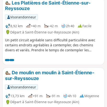
Les Platières de Saint-Étienne-sur-
p
Reyssouze
Visorandonneur
8,92 km
+40 m
-42 m
2h 40
Facile
Départ à Saint-Étienne-sur-Reyssouze (Ain)
Un petit circuit agréable sans difficulté particulière avec
certains endroits agréables à contempler, des chemins
divers et variés. Prendre le temps de contempler les
horizons aux niveaux des Platières (champs ou pâturages).
De moulin en moulin à Saint-Étienne-
sur-Reyssouze
Visorandonneur
13,73 km
+91 m
-91 m
4h 10
Moyenne
Départ à Saint-Étienne-sur-Reyssouze (Ain)