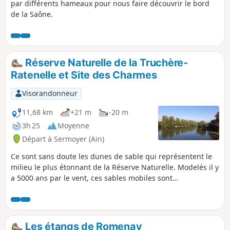
par différents hameaux pour nous faire découvrir le bord
de la Saône.
Réserve Naturelle de la Truchère-
Ratenelle et Site des Charmes
Visorandonneur
11,68 km
+21 m
-20 m
3h 25
Moyenne
Départ à Sermoyer (Ain)
Ce sont sans doute les dunes de sable qui représentent le
milieu le plus étonnant de la Réserve Naturelle. Modelés il y
a 5000 ans par le vent, ces sables mobiles sont
partiellement recouverts de mousses et de lichens. Seules
les espèces adaptées aux milieux arides arrivent à les
coloniser. À quelques mètres de ce milieu désertique,
s’étend sur 5 à 6 ha un terrain gorgé d’eau : c’est une
Les étangs de Romenay