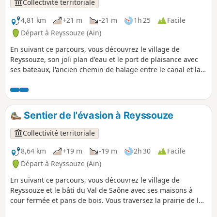
Collectivité territoriale
4,81 km
+21 m
-21 m
1h 25
Facile
Départ à Reyssouze (Ain)
En suivant ce parcours, vous découvrez le village de
Reyssouze, son joli plan d'eau et le port de plaisance avec
ses bateaux, l'ancien chemin de halage entre le canal et la
rivière la Reyssouze.
Sentier de l'évasion à Reyssouze
Collectivité territoriale
8,64 km
+19 m
-19 m
2h 30
Facile
Départ à Reyssouze (Ain)
En suivant ce parcours, vous découvrez le village de
Reyssouze et le bâti du Val de Saône avec ses maisons à
cour fermée et pans de bois. Vous traversez la prairie de la
Saône, des champs maraîchers et des prés.