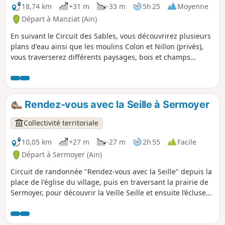
18,74 km
+31 m
-33 m
5h 25
Moyenne
Départ à Manziat (Ain)
En suivant le Circuit des Sables, vous découvrirez plusieurs
plans d'eau ainsi que les moulins Colon et Nillon (privés),
vous traverserez différents paysages, bois et champs
maraîchers.
Rendez-vous avec la Seille à Sermoyer
Collectivité territoriale
10,05 km
+27 m
-27 m
2h 55
Facile
Départ à Sermoyer (Ain)
Circuit de randonnée "Rendez-vous avec la Seille" depuis la
place de l'église du village, puis en traversant la prairie de
Sermoyer, pour découvrir la Veille Seille et ensuite l’écluse
de la Truchère qui conduit au Bois de Maillance. Le Val de
Saône est le domaine de la prairie inondable qui s’étend à
perte de vue. Riche en espèces végétales, elle offre au fil