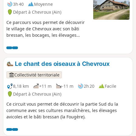
3h 40
Moyenne
Départ à Chevroux (Ain)
Ce parcours vous permet de découvrir
le village de Chevroux avec son bâti
bressan, les bocages, les élevages
avicoles, les poypes de Curtetrelle et de
la Bourchardière.
Le chant des oiseaux à Chevroux
Collectivité territoriale
8,18 km
+11 m
-11 m
2h 20
Facile
Départ à Chevroux (Ain)
Ce circuit vous permet de découvrir la partie Sud du la
commune avec ses cultures maraîchères, les élevages
avicoles et le bâti bressan (la Fougère).