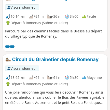
tourbière boisée dont la présence à seulement 200 m
d’altitude est étonnante. Un troisième milieu très différent
Visorandonneur
s’observe non loin de là, c’est l’Étang Fouget, dont le marais
alentour prend la forme d’un labyrinthe végétal et attire de
10,14 km
+31 m
-36 m
3h 00
Facile
nombreux oiseaux.
Départ à Romenay (Saône-et-Loire)
Parcours par des chemins faciles dans la Bresse au départ
du village typique de Romenay.
Circuit du Grainetier depuis Romenay
Visorandonneur
18,65 km
+51 m
-61 m
5h 30
Moyenne
Départ à Romenay (Saône-et-Loire)
Une jolie randonnée qui vous fera découvrir Romenay ainsi
que ses alentours, sans oublier le Bois des Faivées agréable
en été et le Bois d'Autremont et le petit Bois du Follet que
nous longerons.