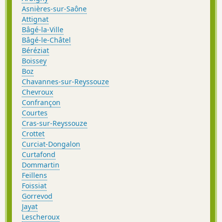
Asnières-sur-Saône
Attignat
Bâgé-la-Ville
Bâgé-le-Châtel
Béréziat
Boissey
Boz
Chavannes-sur-Reyssouze
Chevroux
Confrançon
Courtes
Cras-sur-Reyssouze
Crottet
Curciat-Dongalon
Curtafond
Dommartin
Feillens
Foissiat
Gorrevod
Jayat
Lescheroux