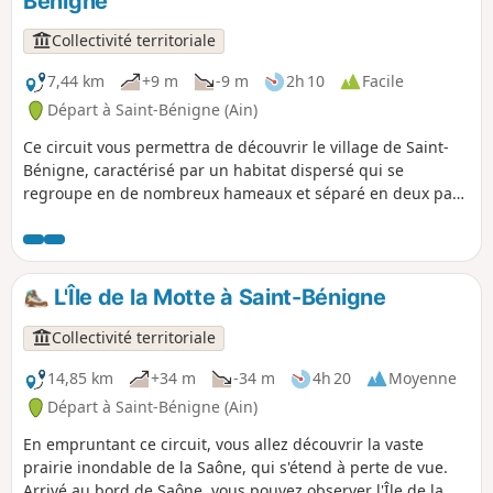
Bénigne
Collectivité territoriale
7,44 km
+9 m
-9 m
2h 10
Facile
Départ à Saint-Bénigne (Ain)
Ce circuit vous permettra de découvrir le village de Saint-
Bénigne, caractérisé par un habitat dispersé qui se
regroupe en de nombreux hameaux et séparé en deux par
la route départementale D2, route de Saint Trivier. Le départ
se fait à la mairie de Saint-Bénigne. L'église de Saint-
Bénigne a été construite grâce à Michel Poisat (1802-1869)
et sa femme, dont les tombeaux se trouvent dans cette
L'Île de la Motte à Saint-Bénigne
église néo-romane. En face de l'église, la maison haute et
basse à pans de bois est à voir.
Collectivité territoriale
14,85 km
+34 m
-34 m
4h 20
Moyenne
Départ à Saint-Bénigne (Ain)
En empruntant ce circuit, vous allez découvrir la vaste
prairie inondable de la Saône, qui s'étend à perte de vue.
Arrivé au bord de Saône, vous pouvez observer l'Île de la