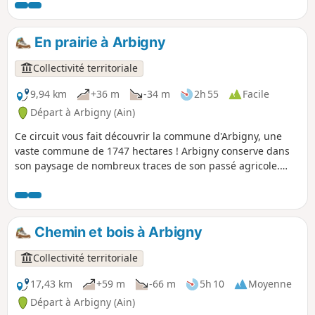
En prairie à Arbigny
Collectivité territoriale
9,94 km
+36 m
-34 m
2h 55
Facile
Départ à Arbigny (Ain)
Ce circuit vous fait découvrir la commune d'Arbigny, une
vaste commune de 1747 hectares ! Arbigny conserve dans
son paysage de nombreux traces de son passé agricole.
Dans sa partie Est, les prés et les champs cultivés qui sont
en harmonie avec les bois et taillis, et situé à l'Ouest la
vaste prairie de Val de Saône, qui accueille, dès le
printemps, les troupes de bovins. L'habitat groupé en
Chemin et bois à Arbigny
hameaux est caractéristique de la Bresse (bâtiments
linéaires en pisé avec toitures en tuiles creuses qui
Collectivité territoriale
encadrent une cour).
17,43 km
+59 m
-66 m
5h 10
Moyenne
Départ à Arbigny (Ain)