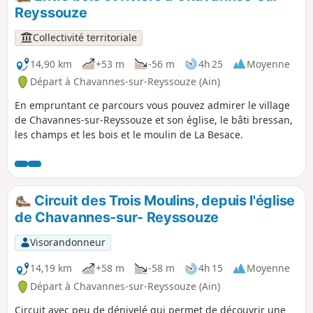
siècle. Ancien pavillon de chasse et dépendances du
Reyssouze
Château de Mareste construit par les chevaliers de l'ordre
hospitalier de Saint-Jean de Jérusalem. Domaine privé !
Collectivité territoriale
14,90 km
+53 m
-56 m
4h 25
Moyenne
Départ à Chavannes-sur-Reyssouze (Ain)
En empruntant ce parcours vous pouvez admirer le village
de Chavannes-sur-Reyssouze et son église, le bâti bressan,
les champs et les bois et le moulin de La Besace.
Circuit des Trois Moulins, depuis l'église
de Chavannes-sur- Reyssouze
Visorandonneur
14,19 km
+58 m
-58 m
4h 15
Moyenne
Départ à Chavannes-sur-Reyssouze (Ain)
Circuit avec peu de dénivelé qui permet de découvrir une