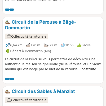
Circuit de la Pérouse à Bâgé-
Dommartin
Collectivité territoriale
6,64 km
+20 m
-22 m
1h 55
Facile
Départ à Dommartin (Ain)
Le circuit de la Pérouse vous permettra de découvrir une
authentique maison seigneuriale (de la Pérouse) et un vieux
moulin qui est longé par le bief de la Pérouse. Construite en
pans de bois, la maison seigneuriale date du XVIe siècle.
L'église de Dommartin à la particularité d'avoir son chœur
orienté à l'Ouest. La niche qui surmonte le portail abrite
une Vierge à l'Enfant, datant du XVe siècle.
Circuit des Sables à Manziat
Collectivité territoriale