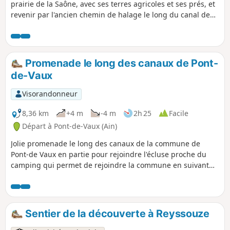
prairie de la Saône, avec ses terres agricoles et ses prés, et
revenir par l'ancien chemin de halage le long du canal de
Pont-de-Vaux. Cette prairie inondable s'étend perte de vue.
Riche en espèces végétales, elle offre au fil des saisons une
succession de couleurs. Lieu privilégié pour la halte des
oiseaux migrateurs, la prairie résonne leurs chants.
Promenade le long des canaux de Pont-
de-Vaux
Visorandonneur
8,36 km
+4 m
-4 m
2h 25
Facile
Départ à Pont-de-Vaux (Ain)
Jolie promenade le long des canaux de la commune de
Pont-de Vaux en partie pour rejoindre l'écluse proche du
camping qui permet de rejoindre la commune en suivant
des chemin bitumeux et caillouteux.
Sentier de la découverte à Reyssouze