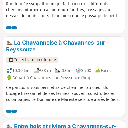
Randonnée sympathique qui fait parcourir différents
chemins bitumeux, caillouteux, d'herbes, passages au-
dessus de petits cours d'eau ainsi que le passage de petits
hameaux.
La Chavannoise à Chavannes-sur-
Reyssouze
Collectivité territoriale
10,30 km
+33 m
-33 m
3h 00
Facile
Départ à Chavannes-sur-Reyssouze (Ain)
Ce parcours vous permettra de cheminer au cœur du
bocage bressan et de ses fermes, souvent construites en
colombages. Le Domaine de Mareste se situe après le 6e km
sur le parcours à droite sur le croisement avec la D46. En
empruntant ce parcours vous pouvez admirer le bâti
bressan, notamment le domaine de Mareste, un ensemble
dont la partie la plus ancienne remonterait aux XIe ou XIIe
Entre bois et rivière à Chavannes-sur-