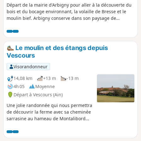
Départ de la mairie d'Arbigny pour aller à la découverte du
bois et du bocage environnant, la volaille de Bresse et le
moulin bief. Arbigny conserve dans son paysage de
nombreux traces de son passé agricole, comme les prés et
les champs cultivés, qui sont en harmonie avec les bois et
taillis. À voir également le bâti bressan, la polyculture-
élevage et la volaille de Bresse.
Le moulin et des étangs depuis
Vescours
Visorandonneur
14,08 km
+13 m
-13 m
4h 05
Moyenne
Départ à Vescours (Ain)
Une jolie randonnée qui nous permettra
de découvrir la ferme avec sa cheminée
sarrasine au hameau de Montalibord
avec son étang en faisant un petit
crocher 1 km aller/retour. Sur le
parcours, d'autres étangs et une