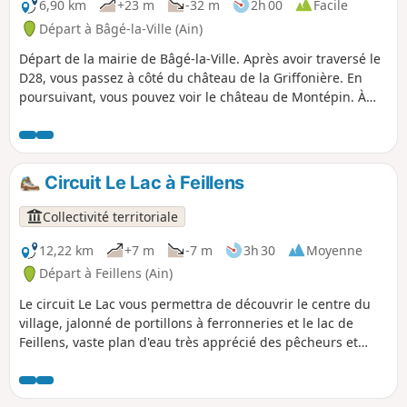
6,90 km
+23 m
-32 m
2h 00
Facile
Départ à Bâgé-la-Ville (Ain)
Départ de la mairie de Bâgé-la-Ville. Après avoir traversé le
D28, vous passez à côté du château de la Griffonière. En
poursuivant, vous pouvez voir le château de Montépin. À
peu de distance de ce château, se situe le lavoir-abreuvoir
de Montépin. Le bâti original était couvert en ardoises à
crochets, ce qui permet de le dater du XIXe siècle. Grâce au
mécénat d’entreprise, aux nombreux donateurs, aux
Circuit Le Lac à Feillens
municipalités locales, à la Communauté de Communes
Bresse et Saône, aux artisans et aux bénévoles, la
Collectivité territoriale
restauration a été réalisée entre 2020 et 2023. Les élèves de
la section menuiserie bac pro du lycée Carriat de Bourg ont
12,22 km
+7 m
-7 m
3h 30
Moyenne
préparé la porte et les planches du bardage et ils ont posé
Départ à Feillens (Ain)
ces éléments sur place.
Le circuit Le Lac vous permettra de découvrir le centre du
village, jalonné de portillons à ferronneries et le lac de
Feillens, vaste plan d'eau très apprécié des pêcheurs et
chasseurs locaux. Le lac a été créé au moment de la
réalisation de l'A40. Au centre du village, on peut voir
encore des portails en bois avec ferronneries et loquets