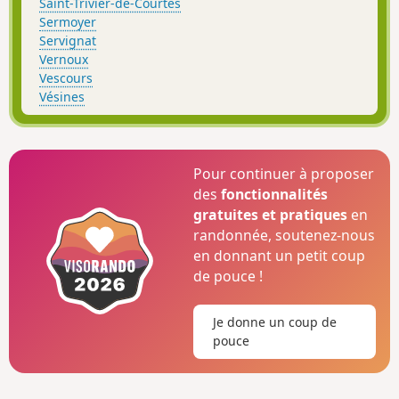
Saint-Trivier-de-Courtes
Sermoyer
Servignat
Vernoux
Vescours
Vésines
Pour continuer à proposer
des
fonctionnalités
gratuites et pratiques
en
randonnée, soutenez-nous
en donnant un petit coup
de pouce !
Je donne un coup de
pouce