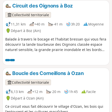
pancarte qui parle d'un ancien moulin
Circuit des Oignons à Boz
sur l'Étang Morel.
Collectivité territoriale
11,31 km
+40 m
-41 m
3h 20
Moyenne
Départ à Boz (Ain)
Balade à travers le bocage et l'habitat bressan qui vous fera
découvrir la lande tourbeuse des Oignons classée espace
naturel sensible, la grande prairie inondable et les bords
de Saône.
Boucle des Corneillons à Ozan
Collectivité territoriale
6,13 km
+12 m
-20 m
1h 45
Facile
Départ à Ozan (Ain)
Ce circuit vous fait découvrir le village d'Ozan, les bois qui
l'entourent et les cultures maraîchers.