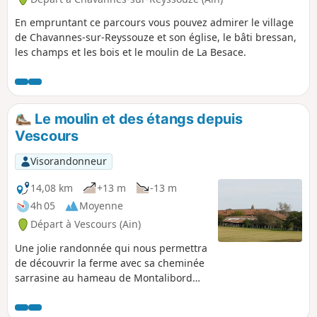
En empruntant ce parcours vous pouvez admirer le village
de Chavannes-sur-Reyssouze et son église, le bâti bressan,
les champs et les bois et le moulin de La Besace.
Le moulin et des étangs depuis
Vescours
Visorandonneur
14,08 km
+13 m
-13 m
4h 05
Moyenne
Départ à Vescours (Ain)
Une jolie randonnée qui nous permettra
de découvrir la ferme avec sa cheminée
sarrasine au hameau de Montalibord
avec son étang en faisant un petit
crocher 1 km aller/retour. Sur le