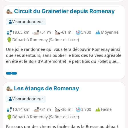
parcours, d'autres étangs et une
pancarte qui parle d'un ancien moulin
Circuit du Grainetier depuis Romenay
sur l'Étang Morel.
Visorandonneur
18,65 km
+51 m
-61 m
5h 30
Moyenne
Départ à Romenay (Saône-et-Loire)
Une jolie randonnée qui vous fera découvrir Romenay ainsi
que ses alentours, sans oublier le Bois des Faivées agréable
en été et le Bois d'Autremont et le petit Bois du Follet que
nous longerons.
Les étangs de Romenay
Visorandonneur
10,14 km
+31 m
-36 m
3h 00
Facile
Départ à Romenay (Saône-et-Loire)
Parcours par des chemins faciles dans la Bresse au départ