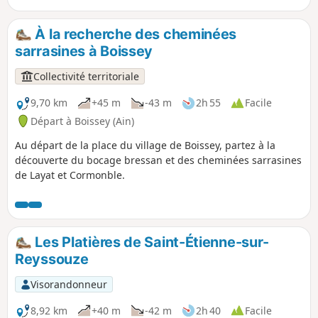
Verte", Condal a conservé son paysage
de collines verdoyantes qui dominent la
À la recherche des cheminées
rivière du Solnan. Moulins, lavoirs et
sarrasines à Boissey
fermes bressanes dont l'architecture se
rapproche de celle de l'Ain par la
Collectivité territoriale
situation du village, se dessinent au
détour des chemins.
9,70 km
+45 m
-43 m
2h 55
Facile
Départ à Boissey (Ain)
Au départ de la place du village de Boissey, partez à la
découverte du bocage bressan et des cheminées sarrasines
de Layat et Cormonble.
Les Platières de Saint-Étienne-sur-
Reyssouze
Visorandonneur
8,92 km
+40 m
-42 m
2h 40
Facile