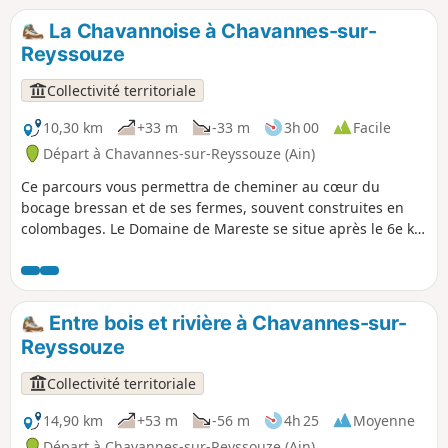
La Chavannoise à Chavannes-sur-
Reyssouze
Collectivité territoriale
10,30 km
+33 m
-33 m
3h 00
Facile
Départ à Chavannes-sur-Reyssouze (Ain)
Ce parcours vous permettra de cheminer au cœur du
bocage bressan et de ses fermes, souvent construites en
colombages. Le Domaine de Mareste se situe après le 6e km
sur le parcours à droite sur le croisement avec la D46. En
empruntant ce parcours vous pouvez admirer le bâti
bressan, notamment le domaine de Mareste, un ensemble
dont la partie la plus ancienne remonterait aux XIe ou XIIe
Entre bois et rivière à Chavannes-sur-
siècle. Ancien pavillon de chasse et dépendances du
Reyssouze
Château de Mareste construit par les chevaliers de l'ordre
hospitalier de Saint-Jean de Jérusalem. Domaine privé !
Collectivité territoriale
14,90 km
+53 m
-56 m
4h 25
Moyenne
Départ à Chavannes-sur-Reyssouze (Ain)