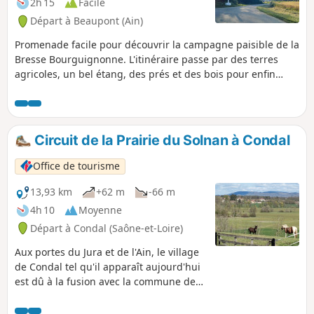
2h 15
Facile
Départ à Beaupont (Ain)
Promenade facile pour découvrir la campagne paisible de la
Bresse Bourguignonne. L'itinéraire passe par des terres
agricoles, un bel étang, des prés et des bois pour enfin
longer une petite rivière. Ici et là, sont éparpillés des
fermes bressanes, certaines encore en activité.Balisage
PR®® (Jaune) tout le long.
Circuit de la Prairie du Solnan à Condal
Office de tourisme
13,93 km
+62 m
-66 m
4h 10
Moyenne
Départ à Condal (Saône-et-Loire)
Aux portes du Jura et de l'Ain, le village
de Condal tel qu'il apparaît aujourd'hui
est dû à la fusion avec la commune de
Saint-Sulpice en 1809. Même s'il est
traversé par l'A39 appelée "Autoroute