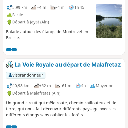
5,99 km
+4 m
-4 m
1h 45
Facile
Départ à Jayat (Ain)
Balade autour des étangs de Montrevel-en-
Bresse.
La Voie Royale au départ de Malafretaz
Visorandonneur
40,98 km
+62 m
-61 m
4h
Moyenne
Départ à Malafretaz (Ain)
Un grand circuit qui mêle route, chemin caillouteux et de
terre, qui nous fait découvrir différents paysage avec ses
différents étangs sans oublier les forêts.