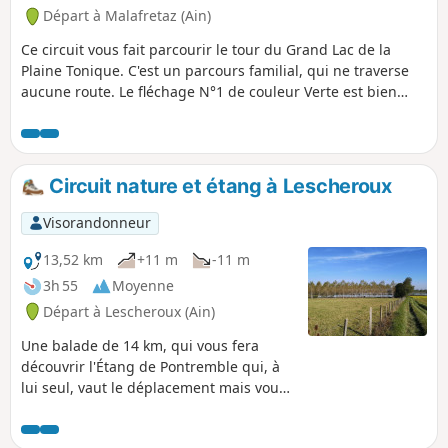
Départ à Malafretaz (Ain)
Ce circuit vous fait parcourir le tour du Grand Lac de la
Plaine Tonique. C'est un parcours familial, qui ne traverse
aucune route. Le fléchage N°1 de couleur Verte est bien
présent.
Circuit nature et étang à Lescheroux
Visorandonneur
13,52 km
+11 m
-11 m
3h 55
Moyenne
Départ à Lescheroux (Ain)
Une balade de 14 km, qui vous fera
découvrir l'Étang de Pontremble qui, à
lui seul, vaut le déplacement mais vous
pourrez découvrir de jolies maisons à
colombages et bien d'autres choses.