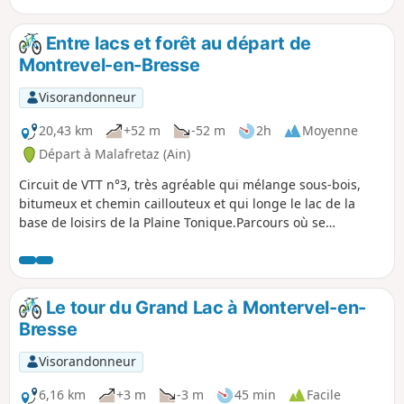
Entre lacs et forêt au départ de
Montrevel-en-Bresse
Visorandonneur
20,43 km
+52 m
-52 m
2h
Moyenne
Départ à Malafretaz (Ain)
Circuit de VTT n°3, très agréable qui mélange sous-bois,
bitumeux et chemin caillouteux et qui longe le lac de la
base de loisirs de la Plaine Tonique.Parcours où se
mélangent le randonneur, le cycliste et le cavalier sur
certaines portions.
Le tour du Grand Lac à Montervel-en-
Bresse
Visorandonneur
6,16 km
+3 m
-3 m
45 min
Facile