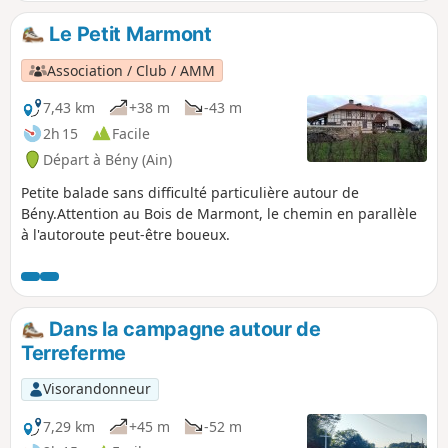
Le Petit Marmont
Association / Club / AMM
7,43 km
+38 m
-43 m
2h 15
Facile
Départ à Bény (Ain)
Petite balade sans difficulté particulière autour de
Bény.Attention au Bois de Marmont, le chemin en parallèle
à l'autoroute peut-être boueux.
Dans la campagne autour de
Terreferme
Visorandonneur
7,29 km
+45 m
-52 m