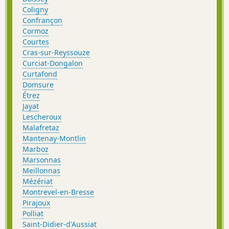
Coligny
Confrançon
Cormoz
Courtes
Cras-sur-Reyssouze
Curciat-Dongalon
Curtafond
Domsure
Étrez
Jayat
Lescheroux
Malafretaz
Mantenay-Montlin
Marboz
Marsonnas
Meillonnas
Mézériat
Montrevel-en-Bresse
Pirajoux
Polliat
Saint-Didier-d'Aussiat