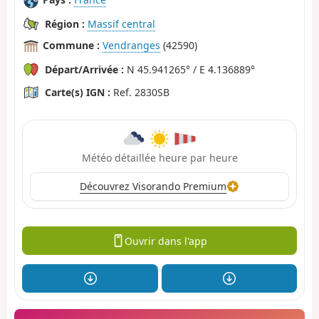
Région :
Massif central
Commune :
Vendranges
(42590)
Départ/Arrivée :
N 45.941265° / E 4.136889°
Carte(s) IGN :
Ref. 2830SB
Météo détaillée heure par heure
Découvrez Visorando Premium
Ouvrir dans l'app