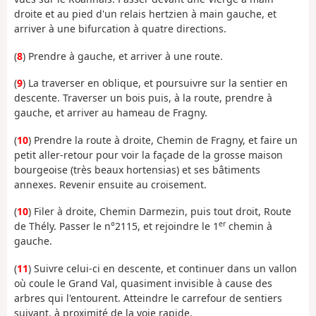
droite et au pied d'un relais hertzien à main gauche, et
arriver à une bifurcation à quatre directions.
(
8
) Prendre à gauche, et arriver à une route.
(
9
) La traverser en oblique, et poursuivre sur la sentier en
descente. Traverser un bois puis, à la route, prendre à
gauche, et arriver au hameau de Fragny.
(
10
) Prendre la route à droite, Chemin de Fragny, et faire un
petit aller-retour pour voir la façade de la grosse maison
bourgeoise (très beaux hortensias) et ses bâtiments
annexes. Revenir ensuite au croisement.
(
10
) Filer à droite, Chemin Darmezin, puis tout droit, Route
er
de Thély. Passer le n°2115, et rejoindre le 1
chemin à
gauche.
(
11
) Suivre celui-ci en descente, et continuer dans un vallon
où coule le Grand Val, quasiment invisible à cause des
arbres qui l'entourent. Atteindre le carrefour de sentiers
suivant, à proximité de la voie rapide.