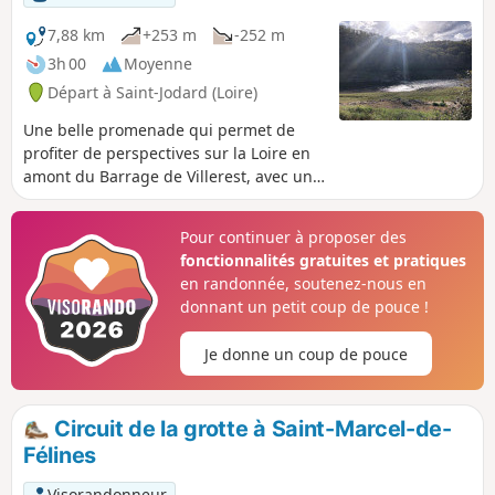
7,88 km
+253 m
-252 m
3h 00
Moyenne
Départ à Saint-Jodard (Loire)
Une belle promenade qui permet de
profiter de perspectives sur la Loire en
amont du Barrage de Villerest, avec un
aperçu du Château de la Roche. Elle ne
présente pas de difficultés majeures,
Pour continuer à proposer des
mais se déroule pour la moitié sur de la
fonctionnalités gratuites et pratiques
route, tout particulièrement entre Pinay,
en randonnée, soutenez-nous en
Saint-Jodard et le retour à la Vourdiat.
donnant un petit coup de pouce !
Les bords de Loire offrent par endroits
des points favorables au pique-nique, et
Je donne un coup de pouce
au calme (merci donc de respecter les
pêcheurs qui profitent aussi du même
cadre).
Circuit de la grotte à Saint-Marcel-de-
Félines
Visorandonneur