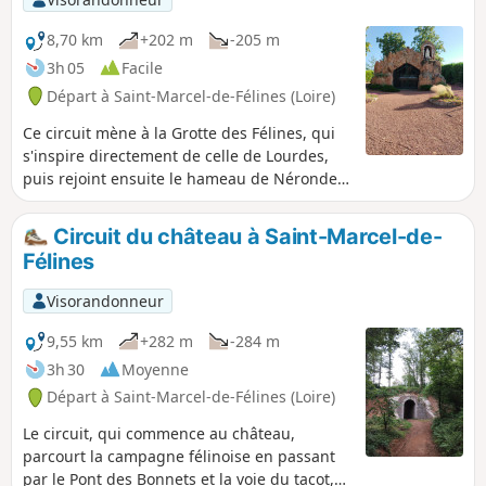
8,70 km
+202 m
-205 m
3h 05
Facile
Départ à Saint-Marcel-de-Félines (Loire)
Ce circuit mène à la Grotte des Félines, qui
s'inspire directement de celle de Lourdes,
puis rejoint ensuite le hameau de Nérondet,
puis le village, à travers bois.
Circuit du château à Saint-Marcel-de-
Félines
Visorandonneur
9,55 km
+282 m
-284 m
3h 30
Moyenne
Départ à Saint-Marcel-de-Félines (Loire)
Le circuit, qui commence au château,
parcourt la campagne félinoise en passant
par le Pont des Bonnets et la voie du tacot,