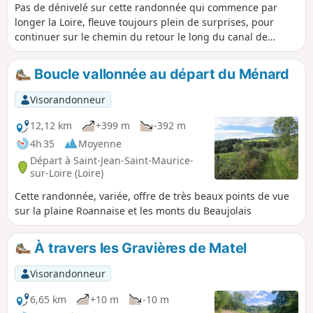
Pas de dénivelé sur cette randonnée qui commence par
Madeleine.
longer la Loire, fleuve toujours plein de surprises, pour
continuer sur le chemin du retour le long du canal de
Digoin à Roanne.
Boucle vallonnée au départ du Ménard
Visorandonneur
12,12 km
+399 m
-392 m
4h 35
Moyenne
Départ à Saint-Jean-Saint-Maurice-
sur-Loire (Loire)
Cette randonnée, variée, offre de très beaux points de vue
sur la plaine Roannaise et les monts du Beaujolais
À travers les Gravières de Matel
Visorandonneur
6,65 km
+10 m
-10 m