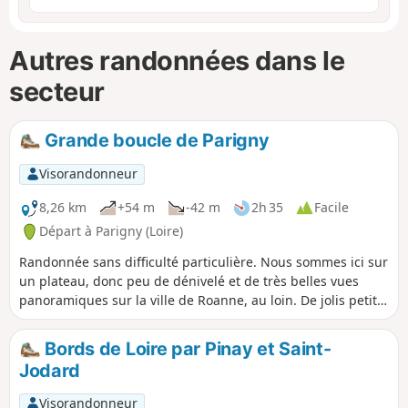
Autres randonnées dans le
secteur
Grande boucle de Parigny
Visorandonneur
8,26 km
+54 m
-42 m
2h 35
Facile
Départ à Parigny (Loire)
Randonnée sans difficulté particulière. Nous sommes ici sur
un plateau, donc peu de dénivelé et de très belles vues
panoramiques sur la ville de Roanne, au loin. De jolis petits
passages près de beaux étangs bien aménagés mais privés.
Le parcours est mi-chemin de terre, mi-petites voies
Bords de Loire par Pinay et Saint-
communales ou chemins goudronnés. Très peu de route
Jodard
départementale.
Visorandonneur