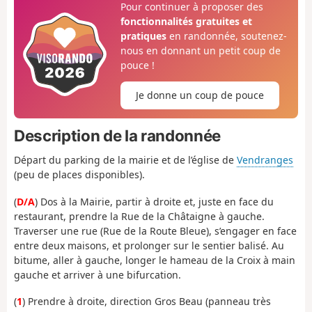
Pour continuer à proposer des
fonctionnalités gratuites et
pratiques
en randonnée, soutenez-
nous en donnant un petit coup de
pouce !
Je donne un coup de pouce
Description de la randonnée
Départ du parking de la mairie et de l’église de
Vendranges
(peu de places disponibles).
(
D/A
) Dos à la Mairie, partir à droite et, juste en face du
restaurant, prendre la Rue de la Châtaigne à gauche.
Traverser une rue (Rue de la Route Bleue), s’engager en face
entre deux maisons, et prolonger sur le sentier balisé. Au
bitume, aller à gauche, longer le hameau de la Croix à main
gauche et arriver à une bifurcation.
(
1
) Prendre à droite, direction Gros Beau (panneau très