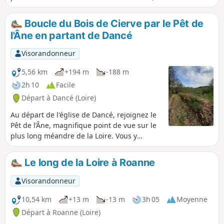
puis continue par le moulin entre rivière et
forêt.
Boucle du Bois de Cierve par le Pêt de
l'Âne en partant de Dancé
Visorandonneur
5,56 km
+194 m
-188 m
2h 10
Facile
Départ à Dancé (Loire)
Au départ de l'église de Dancé, rejoignez le
Pêt de l’Âne, magnifique point de vue sur le
plus long méandre de la Loire. Vous y
retrouverez les parcours balisés de
randonnée des bords de Loire. Vous pourrez
Le long de la Loire à Roanne
rentrer par le bois de Cierve, très beau sous-
bois. Du chemin menant à la Madone, belle
Visorandonneur
vue panoramique, à l'Est les Monts du
Lyonnais, au Sud les Monts du Pilat, puis en
10,54 km
+13 m
-13 m
3h 05
Moyenne
allant vers l'Ouest les Monts du Forez avec
Départ à Roanne (Loire)
Pierre-sur-Haute et les Monts de la