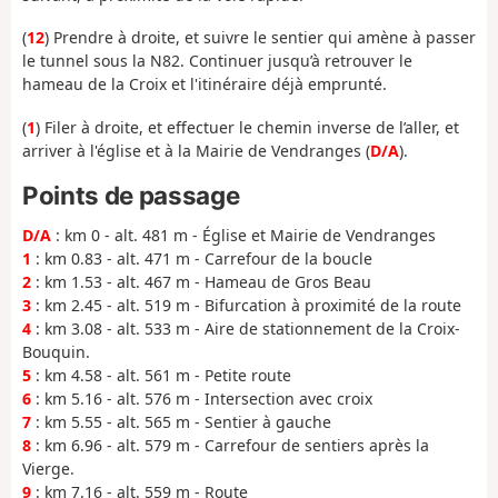
(
12
) Prendre à droite, et suivre le sentier qui amène à passer
le tunnel sous la N82. Continuer jusqu’à retrouver le
hameau de la Croix et l'itinéraire déjà emprunté.
(
1
) Filer à droite, et effectuer le chemin inverse de l’aller, et
arriver à l'église et à la Mairie de Vendranges (
D/A
).
Points de passage
D/A
: km 0 - alt. 481 m - Église et Mairie de Vendranges
1
: km 0.83 - alt. 471 m - Carrefour de la boucle
2
: km 1.53 - alt. 467 m - Hameau de Gros Beau
3
: km 2.45 - alt. 519 m - Bifurcation à proximité de la route
4
: km 3.08 - alt. 533 m - Aire de stationnement de la Croix-
Bouquin.
5
: km 4.58 - alt. 561 m - Petite route
6
: km 5.16 - alt. 576 m - Intersection avec croix
7
: km 5.55 - alt. 565 m - Sentier à gauche
8
: km 6.96 - alt. 579 m - Carrefour de sentiers après la
Vierge.
9
: km 7.16 - alt. 559 m - Route