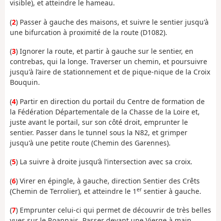
visible), et atteindre le hameau.
(
2
) Passer à gauche des maisons, et suivre le sentier jusqu'à
une bifurcation à proximité de la route (D1082).
(
3
) Ignorer la route, et partir à gauche sur le sentier, en
contrebas, qui la longe. Traverser un chemin, et poursuivre
jusqu'à l’aire de stationnement et de pique-nique de la Croix
Bouquin.
(
4
) Partir en direction du portail du Centre de formation de
la Fédération Départementale de la Chasse de la Loire et,
juste avant le portail, sur son côté droit, emprunter le
sentier. Passer dans le tunnel sous la N82, et grimper
jusqu'à une petite route (Chemin des Garennes).
(
5
) La suivre à droite jusqu’à l’intersection avec sa croix.
(
6
) Virer en épingle, à gauche, direction Sentier des Crêts
er
(Chemin de Terrolier), et atteindre le 1
sentier à gauche.
(
7
) Emprunter celui-ci qui permet de découvrir de très belles
vues sur le Roannais. Passer devant une Vierge à main