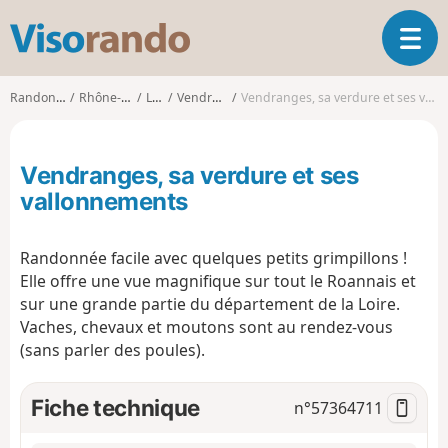
V
O
i
u
s
v
o
Randonnées
Rhône-Alpes
Loire
Vendranges
Vendranges, sa verdure et ses vallonnements
r
r
i
a
r
n
Vendranges, sa verdure et ses
l
d
a
vallonnements
o
n
a
Randonnée facile avec quelques petits grimpillons !
v
i
Elle offre une vue magnifique sur tout le Roannais et
g
sur une grande partie du département de la Loire.
a
Vaches, chevaux et moutons sont au rendez-vous
t
(sans parler des poules).
i
o
Fiche technique
n
n°
57364711