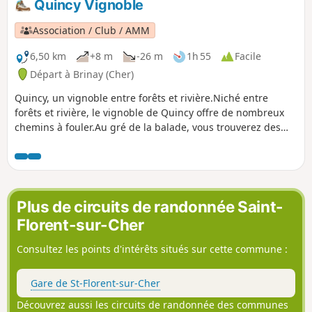
Quincy Vignoble
Association / Club / AMM
6,50 km
+8 m
-26 m
1h 55
Facile
Départ à Brinay (Cher)
Quincy, un vignoble entre forêts et rivière.Niché entre
forêts et rivière, le vignoble de Quincy offre de nombreux
chemins à fouler.Au gré de la balade, vous trouverez des
panneaux explicatifs qui vous guideront à travers les
différents âges et lieux.
Plus de circuits de randonnée Saint-
Florent-sur-Cher
Consultez les points d'intérêts situés sur cette commune :
Gare de St-Florent-sur-Cher
Découvrez aussi les circuits de randonnée des communes