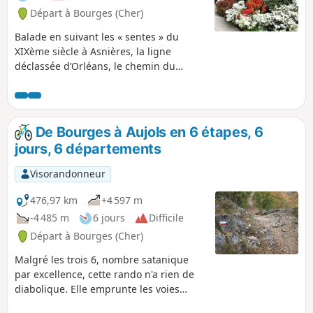
Départ à Bourges (Cher)
Balade en suivant les « sentes » du
XIXème siècle à Asnières, la ligne
déclassée d’Orléans, le chemin du
patrimoine des cabanes de vignes près
de Vasselay. Retour par le discret, mais
très beau jardin Edouard André, planté
de fleurs, d'arbustes et d'arbres rares.
De Bourges à Aujols en 6 étapes, 6
jours, 6 départements
Visorandonneur
476,97 km
+4 597 m
-4 485 m
6 jours
Difficile
Départ à Bourges (Cher)
Malgré les trois 6, nombre satanique
par excellence, cette rando n'a rien de
diabolique. Elle emprunte les voies
romaines, les chemins de Saint-Jacques-