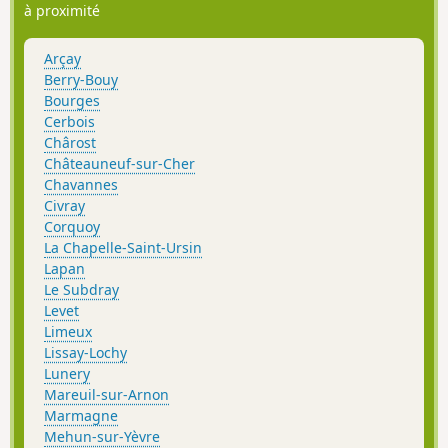
à proximité
Arçay
Berry-Bouy
Bourges
Cerbois
Chârost
Châteauneuf-sur-Cher
Chavannes
Civray
Corquoy
La Chapelle-Saint-Ursin
Lapan
Le Subdray
Levet
Limeux
Lissay-Lochy
Lunery
Mareuil-sur-Arnon
Marmagne
Mehun-sur-Yèvre