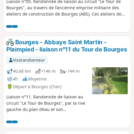
Liaison n°05. Randonnée de liaison au circuit "Le Tour de
Bourges", au travers de l’ancienne emprise militaire des
ateliers de construction de Bourges (ABS). Ces ateliers de
fabrication d’armement, dont le légendaire canon de 75 Mle
1897, sont transformés en technopôle Lahitolle, et
reconvertis à d’autres activités. Passage par le magnifique
jardin des Prés Fichaux (4ha), dessiné vers 1920 par Paul
Bourges - Abbaye Saint Martin -
Marguerita, et inauguré en 1930. Retour sur une partie de
Plaimpied - liaison n°11 du Tour de Bourges
la rocade verte.
Visorandonneur
40,68 km
+146 m
-144 m
4h
Moyenne
Départ à Bourges (Cher)
Liaison n°11. Randonnée de liaison au
circuit "Le Tour de Bourges", par la rive
gauche du plan d’eau et son
observatoire de l’espace biotope, du bas
marais alcalin du Val d’Auron. L’ancien
canal de Berry malheureusement