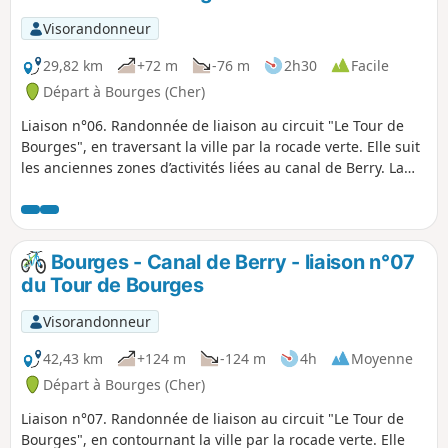
privés. Après Morthomiers, reprise de la
voie romaine Bourges-Argenton. Le
Visorandonneur
passage sur le viaduc de Saint-Florent,
de la ligne stratégique Bourges-
29,82 km
+72 m
-76 m
2h30
Facile
Issoudun, offre une vue magnifique sur
Départ à Bourges (Cher)
la vallée du Cher.
Liaison n°06. Randonnée de liaison au circuit "Le Tour de
Bourges", en traversant la ville par la rocade verte. Elle suit
les anciennes zones d’activités liées au canal de Berry. La
traversée de Saint-Doulchard se fait par des passages
tranquilles hors zone motorisée.
Bourges - Canal de Berry - liaison n°07
du Tour de Bourges
Visorandonneur
42,43 km
+124 m
-124 m
4h
Moyenne
Départ à Bourges (Cher)
Liaison n°07. Randonnée de liaison au circuit "Le Tour de
Bourges", en contournant la ville par la rocade verte. Elle