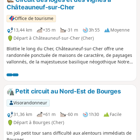
familiale.
Châteauneuf-sur-Cher
Office de tourisme
13,44 km
+35 m
-31 m
3h 55
Moyenne
Départ à Châteauneuf-sur-Cher (Cher)
Blottie le long du Cher, Châteauneuf-sur-Cher offre une
randonnée ponctuée de maisons de caractère, de paysages
vallonnés, de la majestueuse basilique néogothique Notre-
Dame-des-Enfants, de l'imposant château du XVIe siècle.
Vous pourrez même finir votre découverte en affrontant les
vagues du complexe d'eaux vives, avec une heure de paddle
sur le canal ou encore une déambulation en canoë sur le
Petit circuit au Nord-Est de Bourges
Cher (sur réservation).
Visorandonneur
31,36 km
+61 m
-60 m
1h30
Facile
Départ à Bourges (Cher)
Un joli petit tour sans difficulté aux alentours immédiats de
Bourges.