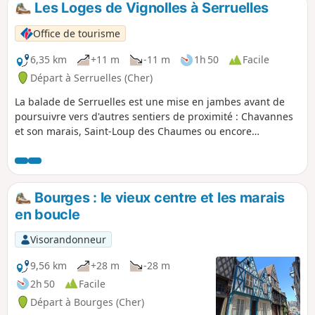
Les Loges de Vignolles à Serruelles
Office de tourisme
6,35 km
+11 m
-11 m
1h 50
Facile
Départ à Serruelles (Cher)
La balade de Serruelles est une mise en jambes avant de
poursuivre vers d'autres sentiers de proximité : Chavannes
et son marais, Saint-Loup des Chaumes ou encore
Châteauneuf-sur-Cher et son Circuit des Loges de
Vignes.Vous pourrez combiner cette balade (Balisage Jaune
n°7) avec le Circuit des Loges de Vignes de Châteauneuf-
sur-Cher (Balisage Jaune n°9).
Bourges : le vieux centre et les marais
en boucle
Visorandonneur
9,56 km
+28 m
-28 m
2h 50
Facile
Départ à Bourges (Cher)