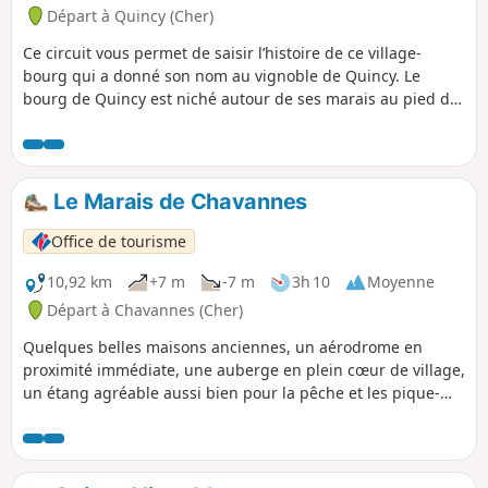
Départ à Quincy (Cher)
Ce circuit vous permet de saisir l’histoire de ce village-
bourg qui a donné son nom au vignoble de Quincy. Le
bourg de Quincy est niché autour de ses marais au pied de
son église et de son château. Ce bourg historique est
constitué à partir de Quinciacus, la Villa de Quincius,
mentionnée dans des documents de l’Abbaye Saint-Germain
des Prés à Paris dès le VIIe siècle. Le développement
Le Marais de Chavannes
agraire s’est fait en cercles concentriques : les jardins dans
le marais, les vignes sur les terrasses de graves sableuses,
Office de tourisme
puis les champs en allant vers la forêt qui continue à
encercler l’aire cultivée. Le paysage agraire nous révèle
10,92 km
+7 m
-7 m
3h 10
Moyenne
ainsi deux millénaires d’histoire.
Départ à Chavannes (Cher)
Quelques belles maisons anciennes, un aérodrome en
proximité immédiate, une auberge en plein cœur de village,
un étang agréable aussi bien pour la pêche et les pique-
niques et un espace naturel sensible...Voici un itinéraire qui
invite à mieux connaître le village de Chavannes.