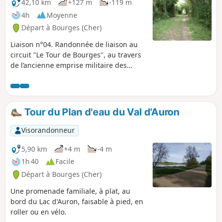
42,10 km
+127 m
-119 m
4h
Moyenne
Départ à Bourges (Cher)
Liaison n°04. Randonnée de liaison au
circuit "Le Tour de Bourges", au travers
de l’ancienne emprise militaire des
ateliers de construction de Bourges
(ABS). Ces ateliers de fabrication
d’armement, dont le légendaire canon
de 75 Mle 1897, sont transformés en
Tour du Plan d'eau du Val d'Auron
technopôle Lahitolle, avec une salle
d’armes rénovée, et reconvertie à
Visorandonneur
d’autres activités. Passage dans les
marais sur les digues roulantes de la
5,90 km
+4 m
-4 m
Voiselle, de l’Yèvre, et sur une partie de
1h 40
Facile
l’ancienne voie ferrée déclassée Bourges
Départ à Bourges (Cher)
Aubigny.
Une promenade familiale, à plat, au
bord du Lac d'Auron, faisable à pied, en
roller ou en vélo.