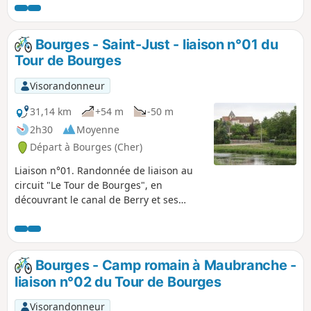
aménagé de la Presle constitué de deux étangs. Puis vous
zigzaguerez le long des méandres de l'Arnon dans un site
agréable et reposant. La deuxième partie de la randonnée
Bourges - Saint-Just - liaison n°01 du
vous transporte au milieu des parcs éoliens des Pierrots et
Tour de Bourges
des Tilleuls à travers les grandes étendues agricoles
typiques de la Champagne berrichonne.
Visorandonneur
31,14 km
+54 m
-50 m
2h30
Moyenne
Départ à Bourges (Cher)
Liaison n°01. Randonnée de liaison au
circuit "Le Tour de Bourges", en
découvrant le canal de Berry et ses
anciennes écluses malheureusement
condamnées.
Bourges - Camp romain à Maubranche -
liaison n°02 du Tour de Bourges
Visorandonneur