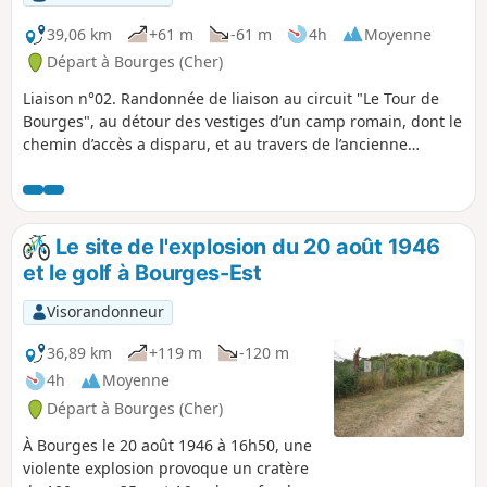
39,06 km
+61 m
-61 m
4h
Moyenne
Départ à Bourges (Cher)
Liaison n°02. Randonnée de liaison au circuit "Le Tour de
Bourges", au détour des vestiges d’un camp romain, dont le
chemin d’accès a disparu, et au travers de l’ancienne
emprise militaire des ateliers de construction de Bourges
(ABS). Ces ateliers de fabrication d’armement, dont le
légendaire canon de 75 Mle 1897, sont transformés en
technopôle Lahitolle, avec une salle d’armes rénovée, et
Le site de l'explosion du 20 août 1946
reconvertie à d’autres activités.
et le golf à Bourges-Est
Visorandonneur
36,89 km
+119 m
-120 m
4h
Moyenne
Départ à Bourges (Cher)
À Bourges le 20 août 1946 à 16h50, une
violente explosion provoque un cratère