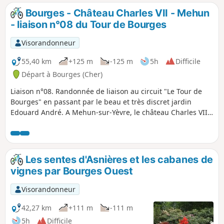
recalculé par Delambre et Méchain de
Bourges - Château Charles VII - Mehun
1792 à 1798.
- liaison n°08 du Tour de Bourges
Visorandonneur
55,40 km
+125 m
-125 m
5h
Difficile
Départ à Bourges (Cher)
Liaison n°08. Randonnée de liaison au circuit "Le Tour de
Bourges" en passant par le beau et très discret jardin
Edouard André. A Mehun-sur-Yèvre, le château Charles VII
vous accueille. Retour par les jardins du Duc Jean de Berry,
le bois du Château, et celui de la Lande Rouge.
Les sentes d'Asnières et les cabanes de
vignes par Bourges Ouest
Visorandonneur
42,27 km
+111 m
-111 m
5h
Difficile