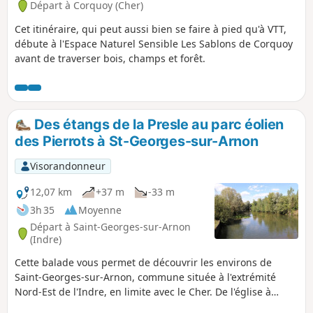
Départ à Corquoy (Cher)
Cet itinéraire, qui peut aussi bien se faire à pied qu'à VTT,
débute à l'Espace Naturel Sensible Les Sablons de Corquoy
avant de traverser bois, champs et forêt.
Des étangs de la Presle au parc éolien
des Pierrots à St-Georges-sur-Arnon
Visorandonneur
12,07 km
+37 m
-33 m
3h 35
Moyenne
Départ à Saint-Georges-sur-Arnon
(Indre)
Cette balade vous permet de découvrir les environs de
Saint-Georges-sur-Arnon, commune située à l'extrémité
Nord-Est de l'Indre, en limite avec le Cher. De l'église à
l'ancien lavoir sur l'Arnon, vous atteindrez le plan d'eau