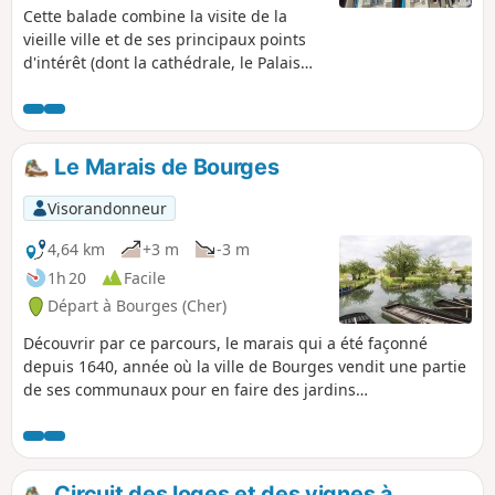
Cette balade combine la visite de la
vieille ville et de ses principaux points
d'intérêt (dont la cathédrale, le Palais
Jacques Cœur, les rues et ruelles
bordées de superbes maisons à
colombage) et le parcours classique des
marais de Bourges situés au pied de la
Le Marais de Bourges
ville médiévale (avec ses nombreuses
voies d'eau et ses petites parcelles
Visorandonneur
maraichères développées depuis le
XVIIe siècle). Le parcours proposé dans
4,64 km
+3 m
-3 m
la vieille ville est une boucle minimum
1h 20
Facile
pour les plus pressés : rien n'interdit
Départ à Bourges (Cher)
aux autres de zigzaguer autour de cette
proposition pour le plaisir de découvrir
Découvrir par ce parcours, le marais qui a été façonné
des petites pépites à chaque coin de
depuis 1640, année où la ville de Bourges vendit une partie
rues.
de ses communaux pour en faire des jardins
exploitables.Les maraitiers entourèrent ces marais de
fossés extérieurs, creusèrent des fossés intérieurs et
établirent des chemins de desserte.Vous allez découvrir ce
travail, ces jardiniers au travers d'une superbe balade
Circuit des loges et des vignes à