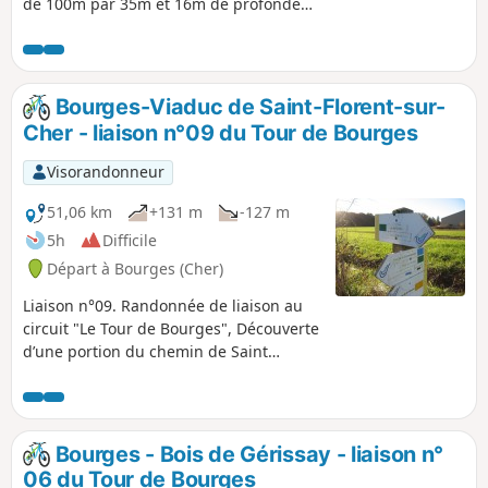
de 100m par 35m et 16m de profondeur,
dans les carrières souterraines des
justices. Les 10 travailleurs décèdent. 4
sont portés disparus, ensevelis avec les
nombreuses bombes qu’ils
Bourges-Viaduc de Saint-Florent-sur-
désamorçaient.
Cher - liaison n°09 du Tour de Bourges
Visorandonneur
51,06 km
+131 m
-127 m
5h
Difficile
Départ à Bourges (Cher)
Liaison n°09. Randonnée de liaison au
circuit "Le Tour de Bourges", Découverte
d’une portion du chemin de Saint
Jacques de Compostelle. Entre La
Chapelle et Morthomiers, la route reste
malheureusement le seul lien. Les
autres accès, dont celui par la voie
Bourges - Bois de Gérissay - liaison n°
romaine, sont détruits, fermés ou
06 du Tour de Bourges