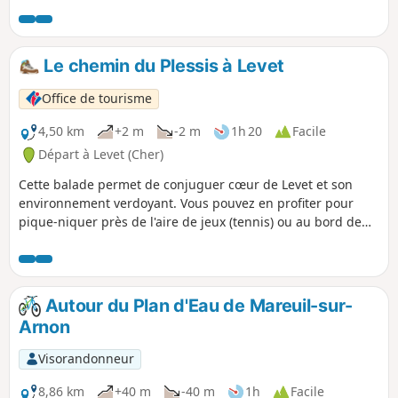
Le chemin du Plessis à Levet
Office de tourisme
4,50 km
+2 m
-2 m
1h 20
Facile
Départ à Levet (Cher)
Cette balade permet de conjuguer cœur de Levet et son
environnement verdoyant. Vous pouvez en profiter pour
pique-niquer près de l'aire de jeux (tennis) ou au bord de
l'étang ombragé.
Autour du Plan d'Eau de Mareuil-sur-
Arnon
Visorandonneur
8,86 km
+40 m
-40 m
1h
Facile