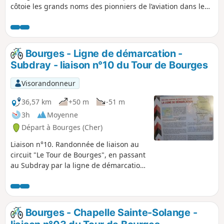
côtoie les grands noms des pionniers de l’aviation dans le
quartier de l’aéroport. Le retour se fait entre l’Yèvre et le
canal de Berry (encore en eau à cet endroit), sur le chemin
de halage parfois large de moins de 5m.
Bourges - Ligne de démarcation -
Subdray - liaison n°10 du Tour de Bourges
Visorandonneur
36,57 km
+50 m
-51 m
3h
Moyenne
Départ à Bourges (Cher)
Liaison n°10. Randonnée de liaison au
circuit "Le Tour de Bourges", en passant
au Subdray par la ligne de démarcation
en vigueur de 1940 à 1943, le Lycée
Agricole et un petit morceau de voie
romaine miraculeusement épargné par
les zones industrielles et les cessions
Bourges - Chapelle Sainte-Solange -
aux intérêts privés. A partir du rond