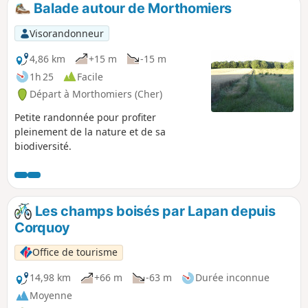
Balade autour de Morthomiers
p
Visorandonneur
4,86 km
+15 m
-15 m
1h 25
Facile
Départ à Morthomiers (Cher)
Petite randonnée pour profiter
pleinement de la nature et de sa
biodiversité.
Les champs boisés par Lapan depuis
Corquoy
Office de tourisme
14,98 km
+66 m
-63 m
Durée inconnue
Moyenne