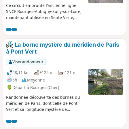
Ce circuit emprunte l'ancienne ligne
SNCF Bourges-Aubigny-Sully-sur-Loire,
maintenant utilisée en Sente Verte,
d'Asnières-lès-Bourges à Aubigny-sur-
Nère. Les haltes, gares, maisonnettes
de garde Barrières, comme à
Henrichemont, Menetou ou Pierrefitte-
La borne mystère du méridien de Paris
sur-Sauldre, témoignent d'un riche
à Pont Vert
passé ferroviaire. Passage en Sologne
par des chemins de randonnée, et
Visorandonneur
arrivée à la gare de Pierrefitte-sur-
Sauldre, par l'ancienne ligne à
48,11 km
+125 m
-121 m
écartement métrique, Le Blanc-Argent.
5h
Moyenne
Départ à Bourges (Cher)
Randonnée découverte des bornes du
méridien de Paris, dont celle de Pont
Vert et sa longitude mystère de
2°3137Est. Cette coordonnée la
positionne à 1,750km à l’Ouest de l’axe
de référence Dunkerque-Prats-de-Mollo