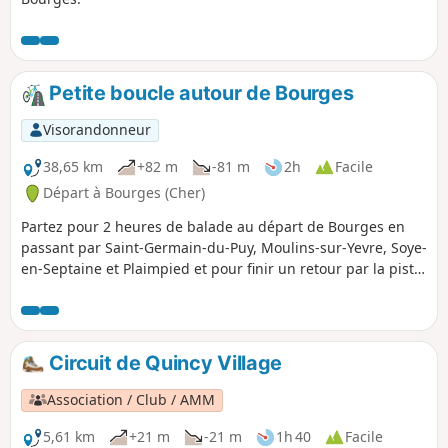
Petite boucle autour de Bourges
Visorandonneur
38,65 km
+82 m
-81 m
2h
Facile
Départ à Bourges (Cher)
Partez pour 2 heures de balade au départ de Bourges en
passant par Saint-Germain-du-Puy, Moulins-sur-Yevre, Soye-
en-Septaine et Plaimpied et pour finir un retour par la piste
cyclable de l'Ancien Canal de Berry.
Circuit de Quincy Village
Association / Club / AMM
5,61 km
+21 m
-21 m
1h 40
Facile