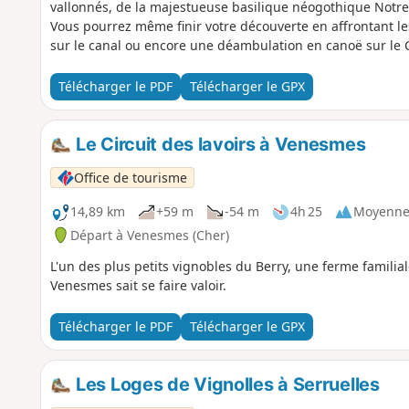
vallonnés, de la majestueuse basilique néogothique Notre
Vous pourrez même finir votre découverte en affrontant l
sur le canal ou encore une déambulation en canoë sur le C
Télécharger le PDF
Télécharger le GPX
Le Circuit des lavoirs à Venesmes
Office de tourisme
14,89 km
+59 m
-54 m
4h 25
Moyenn
Départ à Venesmes (Cher)
L'un des plus petits vignobles du Berry, une ferme familial
Venesmes sait se faire valoir.
Télécharger le PDF
Télécharger le GPX
Les Loges de Vignolles à Serruelles