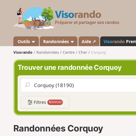
V
i
s
o
r
a
Outils
Randonnées
Aide ↗
Viso
rando
Pre
n
Visorando
Randonnées
Centre
Cher
Corquoy
d
o
Trouver une randonnée Corquoy
Filtres
NOUVEAU
Randonnées Corquoy