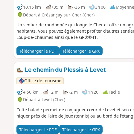
10,15 km
+35 m
-36 m
3h 00
Moyenn
Départ à Crézançay-sur-Cher (Cher)
Un sentier de randonnée qui longe le Cher et offre un agré
habitants. Vous pouvez également profiter d'autres sentie
Loup-de-Chaumes ainsi que le GR®®41.
Télécharger le PDF
Télécharger le GPX
Le chemin du Plessis à Levet
Office de tourisme
4,50 km
+2 m
-2 m
1h 20
Facile
Départ à Levet (Cher)
Cette balade permet de conjuguer cœur de Levet et son e
niquer près de l'aire de jeux (tennis) ou au bord de l'étan
Télécharger le PDF
Télécharger le GPX