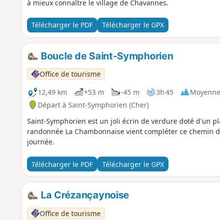
à mieux connaître le village de Chavannes.
Télécharger le PDF
Télécharger le GPX
Boucle de Saint-Symphorien
Office de tourisme
12,49 km
+53 m
-45 m
3h 45
Moyenn
Départ à Saint-Symphorien (Cher)
Saint-Symphorien est un joli écrin de verdure doté d'un 
randonnée La Chambonnaise vient compléter ce chemin d
journée.
Télécharger le PDF
Télécharger le GPX
La Crézançaynoise
Office de tourisme