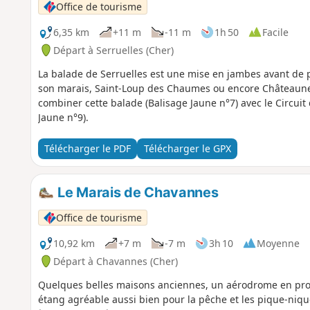
Office de tourisme
6,35 km
+11 m
-11 m
1h 50
Facile
Départ à Serruelles (Cher)
La balade de Serruelles est une mise en jambes avant de p
son marais, Saint-Loup des Chaumes ou encore Châteauneu
combiner cette balade (Balisage Jaune n°7) avec le Circui
Jaune n°9).
Télécharger le PDF
Télécharger le GPX
Le Marais de Chavannes
Office de tourisme
10,92 km
+7 m
-7 m
3h 10
Moyenne
Départ à Chavannes (Cher)
Quelques belles maisons anciennes, un aérodrome en prox
étang agréable aussi bien pour la pêche et les pique-niques