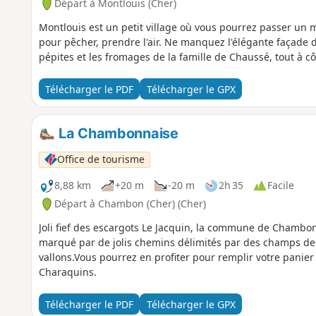
Départ à Montlouis (Cher)
Montlouis est un petit village où vous pourrez passer un
pour pêcher, prendre l'air. Ne manquez l'élégante façade 
pépites et les fromages de la famille de Chaussé, tout à cô
Télécharger le PDF
Télécharger le GPX
La Chambonnaise
Office de tourisme
8,88 km
+20 m
-20 m
2h 35
Facile
Départ à Chambon (Cher) (Cher)
Joli fief des escargots Le Jacquin, la commune de Chambo
marqué par de jolis chemins délimités par des champs de 
vallons.Vous pourrez en profiter pour remplir votre panie
Charaquins.
Télécharger le PDF
Télécharger le GPX