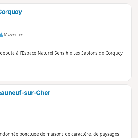
o
a
Corquoy
i
m
p
Moyenne
T, débute à l'Espace Naturel Sensible Les Sablons de Corquoy
teauneuf-sur-Cher
e
 randonnée ponctuée de maisons de caractère, de paysages