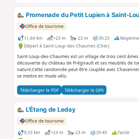
Promenade du Petit Lupien à Saint-L
Office de tourisme
11,64 km
+23 m
-23 m
3h 25
Moyenn
Départ à Saint-Loup-des-Chaumes (Cher)
Saint-Loup-des-Chaumes est un village de trois cent âmes
découverte du château de Prégirault et ses meublés de tou
nature.Cette randonnée peut être couplée avec Chavannes 
se mettre en mode vélo.
Télécharger le PDF
Télécharger le GPX
L'Étang de Leday
Office de tourisme
9,53 km
+23 m
-23 m
2h 45
Facile