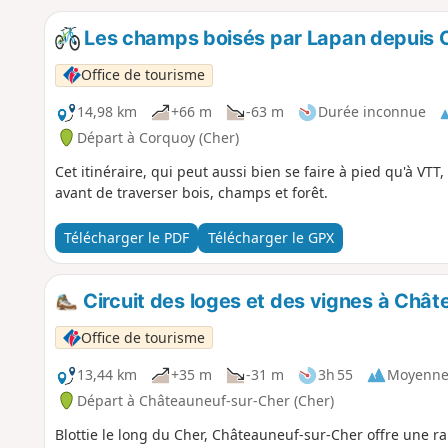
Les champs boisés par Lapan depuis 
Office de tourisme
14,98 km
+66 m
-63 m
Durée inconnue
Départ à Corquoy (Cher)
Cet itinéraire, qui peut aussi bien se faire à pied qu'à VT
avant de traverser bois, champs et forêt.
Télécharger le PDF
Télécharger le GPX
Circuit des loges et des vignes à Châ
Office de tourisme
13,44 km
+35 m
-31 m
3h 55
Moyenn
Départ à Châteauneuf-sur-Cher (Cher)
Blottie le long du Cher, Châteauneuf-sur-Cher offre une