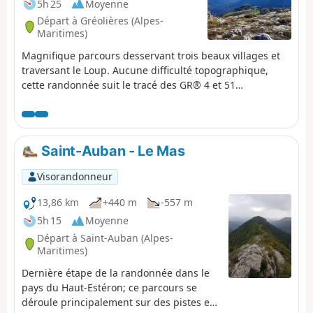
5h 25
Moyenne
Départ à Gréolières (Alpes-
Maritimes)
Magnifique parcours desservant trois beaux villages et
traversant le Loup. Aucune difficulté topographique,
cette randonnée suit le tracé des GR® 4 et 51
abondamment marqués et balisés.
Saint-Auban - Le Mas
Visorandonneur
13,86 km
+440 m
-557 m
5h 15
Moyenne
Départ à Saint-Auban (Alpes-
Maritimes)
Dernière étape de la randonnée dans le
pays du Haut-Estéron; ce parcours se
déroule principalement sur des pistes en