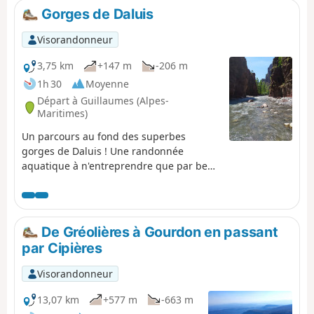
Crête du Cheiron au niveau la Croix de Verse (1706 m).
Gorges de Daluis
Vue à 360° de la mer à l'Argentera!
Visorandonneur
3,75 km
+147 m
-206 m
1h 30
Moyenne
Départ à Guillaumes (Alpes-
Maritimes)
Un parcours au fond des superbes
gorges de Daluis ! Une randonnée
aquatique à n'entreprendre que par beau
temps, idéale l'été lors des fortes
chaleurs. Une randonnée accessible aux
enfants qui savent nager. Chaussures
fermées indispensables. Cette randonnée
De Gréolières à Gourdon en passant
traverse un site naturel protégé qui est
par Cipières
soumis à une réglementation. Voir les
informations pratiques.
Visorandonneur
13,07 km
+577 m
-663 m