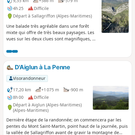
personnes qui souffrent de vertige. La
9,55 km
+586 m
-579 m
vue à 360° depuis la cime de la Cacia est
4h 25
Difficile
extraordinaire !
Départ à Sallagriffon (Alpes-Maritimes)
Une balade très agréable dans une forêt
mixte qui offre de très beaux paysages. Les
vues sur les deux clues sont magnifiques, en
particulier celle du Riolan. Le tronçon qui
longe la haute vallée de l'Estéron offre un
panorama somptueux et permet de
distinguer au loin les sommets du
D'Aiglun à La Penne
Mercantour.
Visorandonneur
17,20 km
+1 075 m
-900 m
8h 00
Difficile
Départ à Aiglun (Alpes-Maritimes)
(Alpes-Maritimes)
Dernière étape de la randonnée; on commencera par les
pentes du Mont Saint-Martin, point haut de la journée, puis
la vallée de Sallagriffon avant de gravir la montagne de