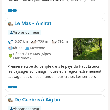
passant par les jolis villages de Gars, de Briançonnet
puis par le col, un peu raide, de l'Escoussier; diversité
des paysages et traversée d'un pays sauvage sont au
rendez-vous!
Le Mas - Amirat
Visorandonneur
13,37 km
+756 m
-792 m
6h 00
Moyenne
Départ à Le Mas (Alpes-
Maritimes)
Première étape du périple dans le pays du Haut Estéron,
les paysages sont magnifiques et la région extrêmement
sauvage, pas un seul randonneur croisé. Les sentiers
sont variés et bien tracés. On partira du village du Mas
pour rejoindre Amirat (gîte communal) en passant par la
montagne de Charamel et le village des Mujouls.
De Cuebris à Aiglun
Visorandonneur