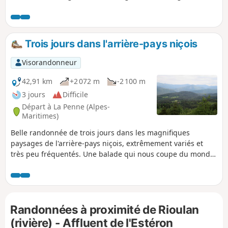
Miolans et de rejoindre La Penne en cheminant dans la
vallée et en passant par le village de Saint-Pierre. Très belle
étape, variée, un peu plus difficile que les deux
précédentes mais la beauté des paysages rencontrés
Trois jours dans l'arrière-pays niçois
compense la difficulté !
Visorandonneur
42,91 km
+2 072 m
-2 100 m
3 jours
Difficile
Départ à La Penne (Alpes-
Maritimes)
Belle randonnée de trois jours dans les magnifiques
paysages de l'arrière-pays niçois, extrêmement variés et
très peu fréquentés. Une balade qui nous coupe du monde
et nous fait découvrir des lieux d'une grande beauté et
souvent très isolés. Les hébergements sont rares : il ne faut
pas partir sans avoir réservé les deux gîtes (Cuébris et
Aiglun).
Randonnées à proximité de Rioulan
(rivière) - Affluent de l'Estéron