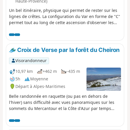
Haute-Provence)
Un bel itinéraire, physique qui permet de rester sur les
lignes de crêtes. La configuration du Var en forme de "C"
permet tout au long de cette ascension d'observer les
abords de ce fleuve tant côté Nord que côté Sud. En fin
de randonnée, déambuler dans les ruelles aux vieux
murs de ce magnifique village.
Croix de Verse par la forêt du Cheiron
Visorandonneur
10,97 km
+462 m
-435 m
5h
Moyenne
Départ à Alpes-Maritimes
Belle randonnée en raquette (ou pas en dehors de
l'hiver) sans difficulté avec vues panoramiques sur les
sommets du Mercantour et la Côte d'Azur par temps
clair. Après une première partie agréable dans la forêt
du Cheiron, on traverse une petite combe avant de
remonter vers le Plan des Baumetes et d'accéder à la