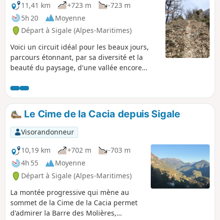
11,41 km
+723 m
-723 m
5h 20
Moyenne
Départ à Sigale (Alpes-Maritimes)
Voici un circuit idéal pour les beaux jours,
parcours étonnant, par sa diversité et la
beauté du paysage, d'une vallée encore
sauvage. En versant Nord, on appréciera
l'ambiance tranquille des pinèdes et
chênaies dominant la verdoyante plaine
agricole de Sallagriffon, avec une vue
Le Cime de la Cacia depuis Sigale
panoramique jusqu'au contrefort du
Mercantour. Sur le versant Sud, on
Visorandonneur
bénéficiera de magnifiques paysages
minéraux avec les formidables percées de
10,19 km
+702 m
-703 m
profondes clues, qu'a creusées le cours
4h 55
Moyenne
capricieux des rivières. Mont Saint-Martin
Départ à Sigale (Alpes-Maritimes)
partiellement fermé entre la fin de la piste
de Pin d’Anguiou et la limite de commune
La montée progressive qui mène au
avec Sigale pour la commune de
sommet de la Cime de la Cacia permet
Sallagriffon ; pour la commune de Sigale,
d'admirer la Barre des Molières,