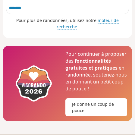
sous-bois avant d'atteindre la crête de la
montagne de Charamel qui, à elle seule,
vaut le détour : le panorama est sublime.
Pour plus de randonnées, utilisez notre
moteur de
On redescend ensuite doucement sur le
recherche
.
village du Mas.
Pour continuer à proposer
des
fonctionnalités
gratuites et pratiques
en
randonnée, soutenez-nous
en donnant un petit coup
de pouce !
Je donne un coup de
pouce