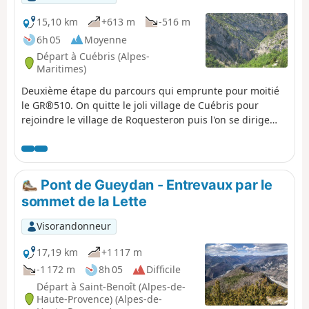
15,10 km
+613 m
-516 m
6h 05
Moyenne
Départ à Cuébris (Alpes-
Maritimes)
Deuxième étape du parcours qui emprunte pour moitié
le GR®510. On quitte le joli village de Cuébris pour
rejoindre le village de Roquesteron puis l'on se dirige
vers la rivière de l'Estéron que l'on va longer durant une
grande partie de l'étape, pour enfin rejoindre le village
perché d'Aiglun. Cette étape se déroule souvent en sous-
bois, sur des sentiers, des chemins et des routes très
Pont de Gueydan - Entrevaux par le
peu fréquentées.
sommet de la Lette
Visorandonneur
17,19 km
+1 117 m
-1 172 m
8h 05
Difficile
Départ à Saint-Benoît (Alpes-de-
Haute-Provence) (Alpes-de-