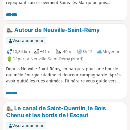
rejoignant successivement Sains‑lès‑Marquion puis
Marquion. Entre chemins de campagne, passages boisés et
vues dégagées sur les plaines, l’itinéraire offre une balade
variée, accessible et riche en petites découvertes locales.
Une boucle idéale pour profiter du calme rural et explorer
Autour de Neuville-Saint-Rémy
trois communes marquées par l’histoire et la nature.
Visorandonneur
10,84 km
+41 m
-40 m
3h 15
Moyenne
Départ à Neuville-Saint-Rémy (Nord)
Depuis Neuville-Saint-Rémy, embarquez pour une boucle
qui mêle énergie citadine et douceur campagnarde. Après
avoir quitté les rues animées, l’itinéraire vous guide vers
Tilloy-lez-Cambrai, aux portes de la campagne, avant de
rejoindre Cambrai, cité d’art et d’histoire où chaque façade
semble raconter un passé riche et foisonnant. Puis cap sur
Raillencourt-Sainte-Olle, où les paysages s’ouvrent à
Le canal de Saint-Quentin, le Bois
nouveau, offrant de larges horizons et un calme saisissant.
Chenu et les bords de l'Escaut
Entre ruelles, monuments, chemins verdoyants et touches
industrielles, ce parcours révèle toute la diversité et le
Visorandonneur
caractère du territoire. Un itinéraire idéal pour ceux qui