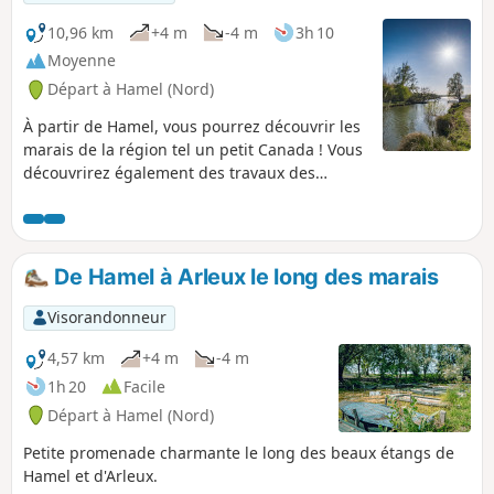
de l’automne. Quelques en-cas du terroir et une carte
détaillée suffiront à savourer pleinement cette escapade,
10,96 km
+4 m
-4 m
3h 10
entre pauses contemplatives et découvertes patrimoniales.
Moyenne
Départ à Hamel (Nord)
À partir de Hamel, vous pourrez découvrir les
marais de la région tel un petit Canada ! Vous
découvrirez également des travaux des
hommes comme l'Église de l'Écluse, une
péniche à usage insolite, le canal du Nord
avec l'écluse de Palluel et les sentiers au
milieu de la nature.
De Hamel à Arleux le long des marais
Visorandonneur
4,57 km
+4 m
-4 m
1h 20
Facile
Départ à Hamel (Nord)
Petite promenade charmante le long des beaux étangs de
Hamel et d'Arleux.