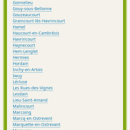
Gonnelieu
Gouy-sous-Bellonne
Gouzeaucourt
Graincourt-lès-Havrincourt
Hamel
Haucourt-en-Cambrésis
Havrincourt
Haynecourt
Hem-Lenglet
Hermies
Hordain
Inchy-en-Artois
Iwuy
Lécluse
Les Rues-des-Vignes
Lesdain
Lieu-Saint-Amand
Malincourt
Marcoing
Marcq-en-Ostrevent
Marquette-en-Ostrevant