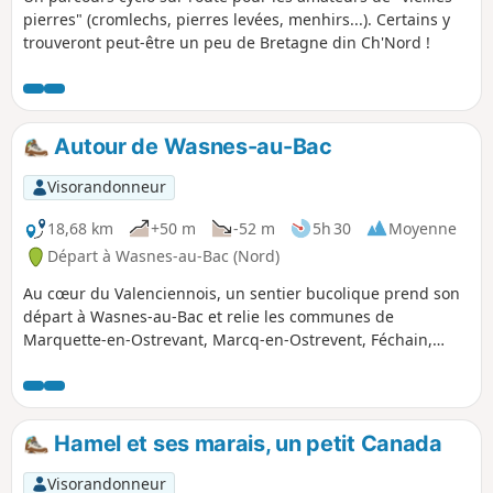
pierres" (cromlechs, pierres levées, menhirs...). Certains y
trouveront peut-être un peu de Bretagne din Ch'Nord !
Autour de Wasnes-au-Bac
Visorandonneur
18,68 km
+50 m
-52 m
5h 30
Moyenne
Départ à Wasnes-au-Bac (Nord)
Au cœur du Valenciennois, un sentier bucolique prend son
départ à Wasnes-au-Bac et relie les communes de
Marquette-en-Ostrevant, Marcq-en-Ostrevent, Féchain,
Hem-Lenglet et Paillencourt. L’itinéraire, jalonné de haies
vivaces et de prairies ondoyantes, invite à la flânerie entre
villages au charme authentique et paysages façonnés par
l’agriculture locale. Accessible à tous et modulable selon
Hamel et ses marais, un petit Canada
votre rythme, ce parcours se vit à chaque saison dans une
lumière différente, du printemps fleuri aux teintes douces
Visorandonneur