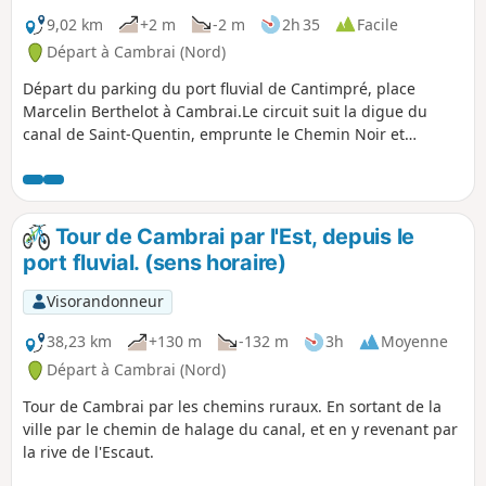
aiment voir se succéder, au fil des pas, des atmosphères
9,02 km
+2 m
-2 m
2h 35
Facile
contrastées et harmonieuses.
Départ à Cambrai (Nord)
Départ du parking du port fluvial de Cantimpré, place
Marcelin Berthelot à Cambrai.Le circuit suit la digue du
canal de Saint-Quentin, emprunte le Chemin Noir et
effectue une boucle dans le Bois Chenu, puis rejoint le
point de départ en longeant le canal puis l'Escaut.Si vous
appréciez le calme, évitez de faire ce circuit le week-end :
beaucoup de sportifs le matin et beaucoup de promeneurs
Tour de Cambrai par l'Est, depuis le
en famille l'après-midi par beau temps.
port fluvial. (sens horaire)
Visorandonneur
38,23 km
+130 m
-132 m
3h
Moyenne
Départ à Cambrai (Nord)
Tour de Cambrai par les chemins ruraux. En sortant de la
ville par le chemin de halage du canal, et en y revenant par
la rive de l'Escaut.