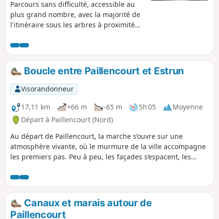
Parcours sans difficulté, accessible au
plus grand nombre, avec la majorité de
l'itinéraire sous les arbres à proximité
de l'eau en passant par 4 marais et
6 points de vue.
Boucle entre Paillencourt et Estrun
Visorandonneur
17,11 km
+66 m
-65 m
5h 05
Moyenne
Départ à Paillencourt (Nord)
Au départ de Paillencourt, la marche s’ouvre sur une
atmosphère vivante, où le murmure de la ville accompagne
les premiers pas. Peu à peu, les façades s’espacent, les
ruelles s’élargissent et laissent place aux couleurs
changeantes des champs. Entre petites routes et chemins
doux, la campagne déroule ses paysages jusqu’à Estrun, où
l’eau et la verdure se mêlent dans une quiétude presque
Canaux et marais autour de
picturale. C’est un itinéraire qui joue avec les contrastes :
Paillencourt
l’énergie urbaine qui s’efface peu à peu au profit de la