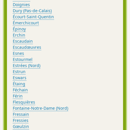
Doignies
Dury (Pas-de-Calais)
Écourt-Saint-Quentin
Émerchicourt
Épinoy
Erchin
Escaudain
Escaudœuvres
Esnes
Estourmel
Estrées (Nord)
Estrun
Eswars
Étaing
Féchain
Férin
Flesquières
Fontaine-Notre-Dame (Nord)
Fressain
Fressies
Gœulzin