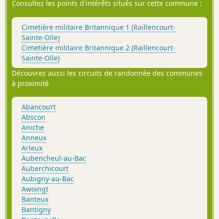
Consultez les points d'intérêts situés sur cette commune :
Cimetière militaire Britannique 1 (Raillencourt-
Sainte-Olle)
Cimetière militaire Britannique 2 (Raillencourt-
Sainte-Olle)
Découvrez aussi les circuits de randonnée des communes
à proximité
Abancourt
Abscon
Aniche
Anneux
Arleux
Aubencheul-au-Bac
Auberchicourt
Aubigny-au-Bac
Awoingt
Banteux
Bantigny