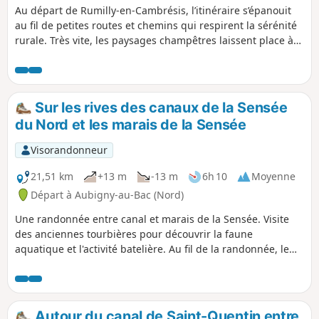
Au départ de Rumilly-en-Cambrésis, l’itinéraire s’épanouit
au fil de petites routes et chemins qui respirent la sérénité
rurale. Très vite, les paysages champêtres laissent place à
Crèvecoeur-sur-l’Escaut, avec son charme pittoresque et ses
clins d’œil au passé. La route se poursuit vers Les Rues des
Vignes, où l’on devine dans les alignements et les reliefs la
mémoire viticole d’autrefois, avant d’atteindre Masnières,
Sur les rives des canaux de la Sensée
bourgade au riche héritage historique, façonné par le
du Nord et les marais de la Sensée
fleuve et les événements. Un parcours qui conjugue le
plaisir de la marche avec la découverte d’un patrimoine
Visorandonneur
discret mais précieux — parfait pour ceux qui aiment
savourer chaque étape autant que la destination.
21,51 km
+13 m
-13 m
6h 10
Moyenne
Départ à Aubigny-au-Bac (Nord)
Une randonnée entre canal et marais de la Sensée. Visite
des anciennes tourbières pour découvrir la faune
aquatique et l'activité batelière. Au fil de la randonnée, le
passage de l’Écluse de Palluel. Au cœur des marais de la
Sensée, entre le pays de l'ail fumé Arleux et celui de
l'échalotte Bugnicourt.
Autour du canal de Saint-Quentin entre