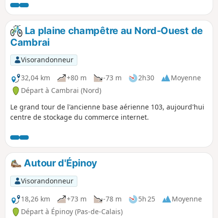
La plaine champêtre au Nord-Ouest de
Cambrai
Visorandonneur
32,04 km
+80 m
-73 m
2h30
Moyenne
Départ à Cambrai (Nord)
Le grand tour de l'ancienne base aérienne 103, aujourd'hui
centre de stockage du commerce internet.
Autour d'Épinoy
Visorandonneur
18,26 km
+73 m
-78 m
5h 25
Moyenne
Départ à Épinoy (Pas-de-Calais)