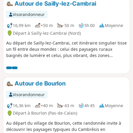
Autour de Sailly-lez-Cambrai
p
Visorandonneur
16,99 km
+50 m
-50 m
5h 00
Moyenne
Départ à Sailly-lez-Cambrai (Nord)
Au départ de Sailly-lez-Cambrai, cet itinéraire singulier tisse
un fil entre deux mondes : celui des paysages ruraux
baignés de lumière et celui, plus vibrant, des zones
industrielles où l’activité ne s’endort jamais. En chemin, les
villages de Haynecourt, Tolloy-lez-Cambrai, Neuville-Saint-
Rémy et Raillencourt-Sainte-Olle jalonnent votre parcours,
chacun avec sa personnalité, ses rues chargées d’histoire et
Autour de Bourlon
ses points de vue inattendus. Entre les champs ondoyants,
les sentiers tranquilles et les silhouettes métalliques qui se
Visorandonneur
dressent au loin, cette balade raconte la cohabitation
harmonieuse entre nature et production humaine. Idéale
16,36 km
+40 m
-43 m
4h 45
Moyenne
pour celles et ceux qui aiment sentir battre le cœur de la
Départ à Bourlon (Pas-de-Calais)
région dans toutes ses dimensions, c’est un voyage qui
Au départ du village de Bourlon, cette randonnée invite à
étonne et séduit à chaque détour.
découvrir les paysages typiques du Cambrésis en