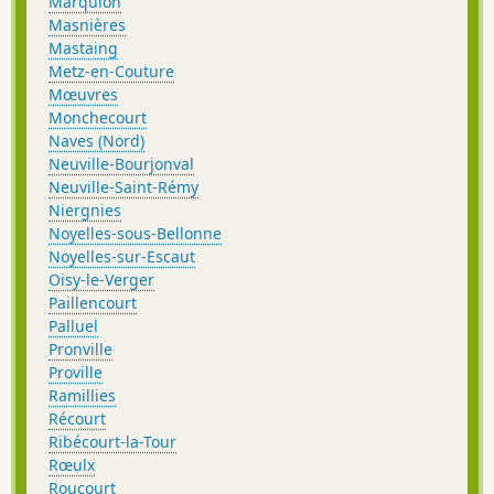
Marquion
Masnières
Mastaing
Metz-en-Couture
Mœuvres
Monchecourt
Naves (Nord)
Neuville-Bourjonval
Neuville-Saint-Rémy
Niergnies
Noyelles-sous-Bellonne
Noyelles-sur-Escaut
Oisy-le-Verger
Paillencourt
Palluel
Pronville
Proville
Ramillies
Récourt
Ribécourt-la-Tour
Rœulx
Roucourt