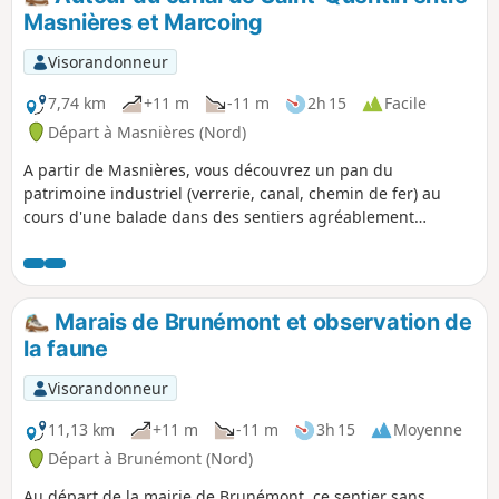
Masnières et Marcoing
Visorandonneur
7,74 km
+11 m
-11 m
2h 15
Facile
Départ à Masnières (Nord)
A partir de Masnières, vous découvrez un pan du
patrimoine industriel (verrerie, canal, chemin de fer) au
cours d'une balade dans des sentiers agréablement
aménagés.
Marais de Brunémont et observation de
la faune
Visorandonneur
11,13 km
+11 m
-11 m
3h 15
Moyenne
Départ à Brunémont (Nord)
Au départ de la mairie de Brunémont, ce sentier sans