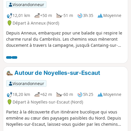
traverse, à observer le travail de la terre et à se laisser
Visorandonneur
imprégner par la douceur des lieux. Une escapade idéale
pour se ressourcer et redécouvrir la richesse simple de la
12,01 km
+50 m
-51 m
3h 35
Moyenne
vie rurale.
Départ à Anneux (Nord)
Depuis Anneux, embarquez pour une balade qui respire le
charme rural du Cambrésis. Les chemins vous mèneront
doucement à travers la campagne, jusqu’à Cantaing-sur-
Escaut, où l’on croise l’histoire au détour d’une rue, puis
vers Fontaine-Notre-Dame, nichée entre verdure et
patrimoine. Ici, chaque sentier est une invitation à ralentir,
à écouter le bruissement du vent dans les arbres et à
Autour de Noyelles-sur-Escaut
savourer le calme des horizons dégagés. Un itinéraire idéal
pour s’oxygéner, admirer les nuances des saisons et
Visorandonneur
redécouvrir la beauté simple des villages d’ici.
18,20 km
+62 m
-60 m
5h 25
Moyenne
Départ à Noyelles-sur-Escaut (Nord)
Partez à la découverte d’un itinéraire bucolique qui vous
emmène au cœur des paysages paisibles du Nord. Depuis
Noyelles-sur-Escaut, laissez-vous guider par les chemins
champêtres qui serpentent vers Marcoing et Masnières,