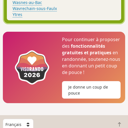
Wasnes-au-Bac
Wavrechain-sous-Faulx
Ytres
Pour continuer à proposer
des
fonctionnalités
gratuites et pratiques
en
randonnée, soutenez-nous
en donnant un petit coup
de pouce !
Je donne un coup de
pouce
C
R
h