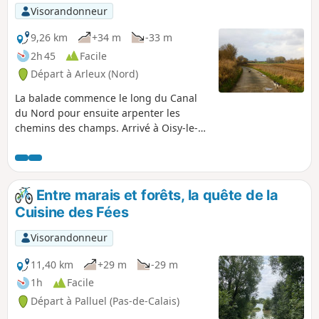
boucle promet une véritable bouffée d’air frais.
Visorandonneur
9,26 km
+34 m
-33 m
2h 45
Facile
Départ à Arleux (Nord)
La balade commence le long du Canal
du Nord pour ensuite arpenter les
chemins des champs. Arrivé à Oisy-le-
Verger, on est directement accueilli par
les chevaux du centre équestre. Puis on
se faufile et on avance jusqu'au Bois
Duquesnoy. Ne pouvant pas prendre le
Entre marais et forêts, la quête de la
chemin des marées municipaux avec
Cuisine des Fées
mon chien, je tourne avant pour
continuer sur une petite route de
Visorandonneur
campagne tranquille et verdoyante.
Pour finir, on reprend le long du canal
11,40 km
+29 m
-29 m
pour arriver au parking. Bonne balade.
1h
Facile
Départ à Palluel (Pas-de-Calais)