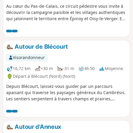
Au cœur du Pas-de-Calais, ce circuit pédestre vous invite à
découvrir la campagne paisible et les villages authentiques
qui jalonnent le territoire entre Épinoy et Oisy-le-Verger. En
partant d'Épinoy, charmante commune aux accents ruraux,
vous traverserez Cauchy-Lestrée et Sauchy-Cauchy, deux
villages marqués par l'histoire et la douceur de vivre. Le
chemin serpente entre champs ouverts, petites routes
Autour de Blécourt
tranquilles et paysages bucoliques, offrant une parenthèse
idéale pour les amoureux de nature et de patrimoine local.
Visorandonneur
L'arrivée à Oisy-le-Verger, avec ses maisons typiques et son
atmosphère accueillante, vient clore cette balade en
16,72 km
+30 m
-31 m
4h 50
Moyenne
beauté. Un itinéraire accessible à tous, parfait pour se
Départ à Blécourt (Nord) (Nord)
ressourcer et redécouvrir les trésors cachés de notre
Depuis Blécourt, laissez-vous guider par un parcours
région.
apaisant qui traverse les paysages généreux du Cambrésis.
Les sentiers serpentent à travers champs et prairies,
menant tour à tour à Cuvillers, où se mêlent calme et
authenticité, puis à Bantigny, petit village au charme
discret, avant de rejoindre Abancourt et ses panoramas
ouverts sur la campagne environnante. Ici, chaque pas est
Autour d'Anneux
une invitation à savourer le silence des chemins de