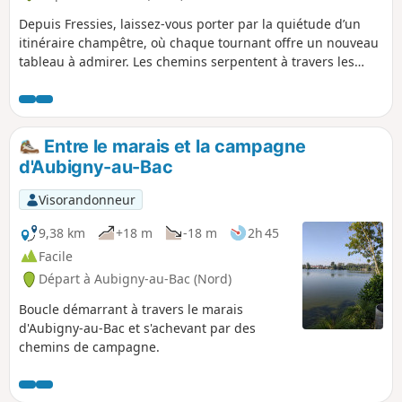
Depuis Fressies, laissez-vous porter par la quiétude d’un
itinéraire champêtre, où chaque tournant offre un nouveau
tableau à admirer. Les chemins serpentent à travers les
prairies et longent les champs dorés, menant jusqu’à
Aubencheul-au-Bac, petit village où le temps semble
s’écouler plus lentement. En poursuivant vers Hem-Lenglet,
la balade révèle des paysages authentiques et apaisants,
Entre le marais et la campagne
ponctués de silhouettes d’arbres et de toits en tuiles
d'Aubigny-au-Bac
rouges. Un parcours qui invite à savourer l’instant, respirer
à plein poumon et se laisser imprégner par la sérénité des
Visorandonneur
lieux.
9,38 km
+18 m
-18 m
2h 45
Facile
Départ à Aubigny-au-Bac (Nord)
Boucle démarrant à travers le marais
d'Aubigny-au-Bac et s'achevant par des
chemins de campagne.