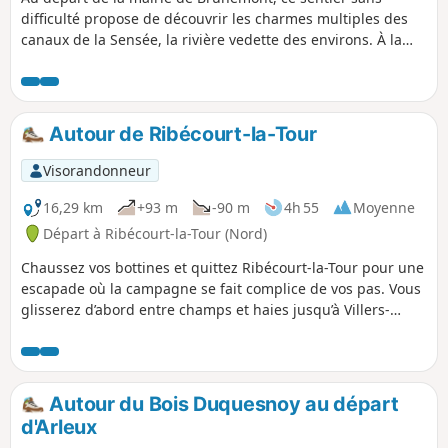
difficulté propose de découvrir les charmes multiples des
canaux de la Sensée, la rivière vedette des environs. À la
confluence du Canal du Nord et du Canal de la Sensée,
cette balade sur les chemins de halage et ceux bordant les
étangs présente un cadre agréable et sécurisé. En bordure
des étangs, les roselières et les saulaies abritent de belles
Autour de Ribécourt-la-Tour
populations de fougères des marais. On reste attentif à
l'environnement car les marais d’Aubigny et de Brunémont
Visorandonneur
conservent un enjeu patrimonial fort pour la faune, en
particulier le héron, la fauvette des marais et la couleuvre à
16,29 km
+93 m
-90 m
4h 55
Moyenne
collier.
Départ à Ribécourt-la-Tour (Nord)
Chaussez vos bottines et quittez Ribécourt-la-Tour pour une
escapade où la campagne se fait complice de vos pas. Vous
glisserez d’abord entre champs et haies jusqu’à Villers-
Plouich, havre bucolique où les coquelicots dansent au bord
des sentiers. Poursuivez sur Beaucamps, village charmeur
où la douceur des prairies s’allie au murmure discret des
ruisseaux. Enfin, gagnez Flesquières, posé sur son coteau,
Autour du Bois Duquesnoy au départ
et laissez-vous surprendre par le panorama sur la plaine
d'Arleux
picarde. Entre patrimoine rural et paysages apaisants, cette