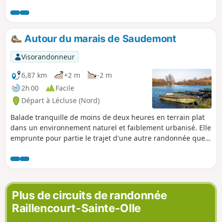
Autour du marais de Saudemont
Visorandonneur
6,87 km
+2 m
-2 m
2h 00
Facile
Départ à Lécluse (Nord)
Balade tranquille de moins de deux heures en terrain plat
dans un environnement naturel et faiblement urbanisé. Elle
emprunte pour partie le trajet d'une autre randonnée que
j'aime beaucoup, mais en contre sens, ce qui donne une
autre vision : Hamel et ses marais, un petit Canada
Plus de circuits de randonnée
Raillencourt-Sainte-Olle