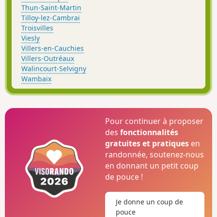
Thun-Saint-Martin
Tilloy-lez-Cambrai
Troisvilles
Viesly
Villers-en-Cauchies
Villers-Outréaux
Walincourt-Selvigny
Wambaix
Pour continuer à proposer
des
fonctionnalités
gratuites et pratiques
en
randonnée, soutenez-nous
en donnant un petit coup
de pouce !
Je donne un coup de
pouce