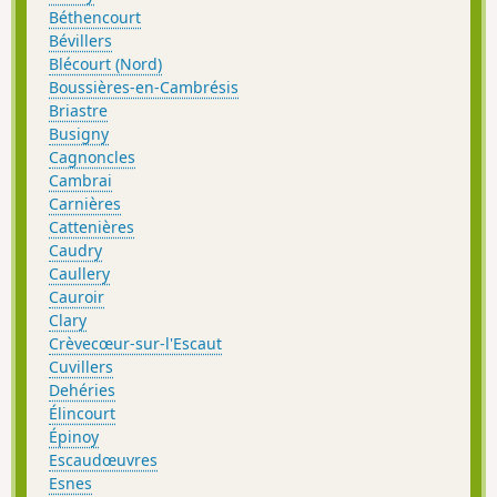
Béthencourt
Bévillers
Blécourt (Nord)
Boussières-en-Cambrésis
Briastre
Busigny
Cagnoncles
Cambrai
Carnières
Cattenières
Caudry
Caullery
Cauroir
Clary
Crèvecœur-sur-l'Escaut
Cuvillers
Dehéries
Élincourt
Épinoy
Escaudœuvres
Esnes