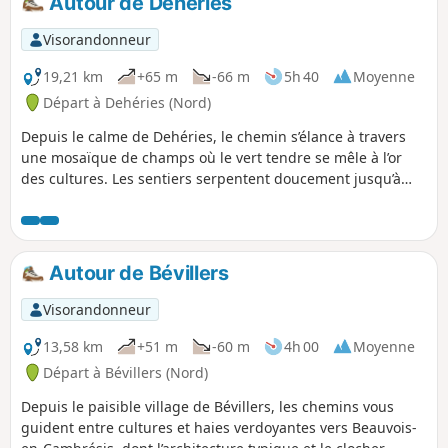
Autour de Dehéries
la richesse des panoramas. Ce parcours est une invitation à
savourer la douceur de la campagne cambrésienne, à
Visorandonneur
respirer profondément et à se laisser porter par le rythme
apaisant de la marche.
19,21 km
+65 m
-66 m
5h 40
Moyenne
Départ à Dehéries (Nord)
Depuis le calme de Dehéries, le chemin s’élance à travers
une mosaïque de champs où le vert tendre se mêle à l’or
des cultures. Les sentiers serpentent doucement jusqu’à
Walincourt-Selvigny, cœur battant du terroir, où le clocher
veille sur les façades de brique et les petites places
animées. En filant à proximité de Caullery, la campagne
s’ouvre sur de larges horizons, ponctués de haies et de
Autour de Bévillers
chemins creux qui sentent bon la terre. Puis vient Élincourt,
posé comme un havre discret, où la douceur des paysages
Visorandonneur
invite à ralentir. Un itinéraire qui marie authenticité rurale
et quiétude, idéal pour savourer le charme simple des
13,58 km
+51 m
-60 m
4h 00
Moyenne
villages du Cambrésis.
Départ à Bévillers (Nord)
Depuis le paisible village de Bévillers, les chemins vous
guident entre cultures et haies verdoyantes vers Beauvois-