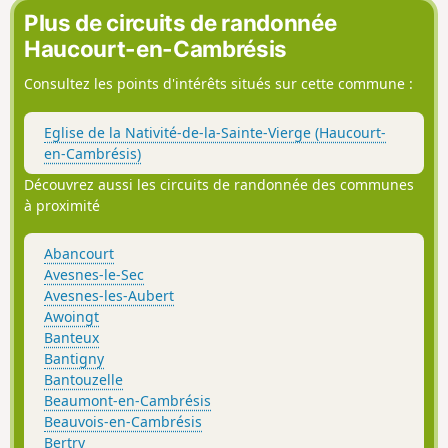
détour de ruelles vivantes. Entre patrimoine authentique et
Plus de circuits de randonnée
paysages bucoliques, cette boucle promet une parenthèse
Haucourt-en-Cambrésis
vivifiante et pleine de caractère.
Consultez les points d'intérêts situés sur cette commune :
Eglise de la Nativité-de-la-Sainte-Vierge (Haucourt-
en-Cambrésis)
Découvrez aussi les circuits de randonnée des communes
à proximité
Abancourt
Avesnes-le-Sec
Avesnes-les-Aubert
Awoingt
Banteux
Bantigny
Bantouzelle
Beaumont-en-Cambrésis
Beauvois-en-Cambrésis
Bertry