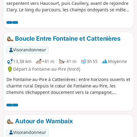
serpentent vers Haucourt, puis Caullery, avant de rejoindre
Clary. Le long du parcours, les champs ondoyants se mêlent
aux haies champêtres et aux censes aux murs patinés par
le temps. Chaque village dévoile ses ruelles paisibles et son
caractère authentique, tandis que le chant des oiseaux et le
parfum des saisons accompagnent vos pas. C’est une
Boucle Entre Fontaine et Cattenières
balade où la simplicité se fait richesse, invitant à savourer
la quiétude des paysages et la chaleur discrète du
Visorandonneur
patrimoine rural.
13,38 km
+41 m
-41 m
3h 55
Moyenne
Départ à Fontaine-au-Pire (Nord)
De Fontaine-au-Pire à Cattenières : entre horizons ouverts et
charme rural Depuis le cœur de Fontaine-au-Pire, les
chemins s’échappent doucement vers la campagne,
longeant cultures dorées et prairies verdoyantes. On
avance au rythme tranquille des saisons, bercé par le
bruissement des épis et le vol léger des alouettes. La
silhouette de Cattenières se dessine peu à peu à l’horizon,
Autour de Wambaix
au-delà des haies et des sentiers bordés de fleurs
sauvages. Cette courte escapade est une invitation à
Visorandonneur