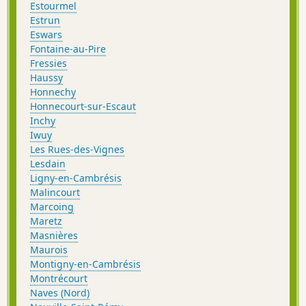
Estourmel
Estrun
Eswars
Fontaine-au-Pire
Fressies
Haussy
Honnechy
Honnecourt-sur-Escaut
Inchy
Iwuy
Les Rues-des-Vignes
Lesdain
Ligny-en-Cambrésis
Malincourt
Marcoing
Maretz
Masnières
Maurois
Montigny-en-Cambrésis
Montrécourt
Naves (Nord)