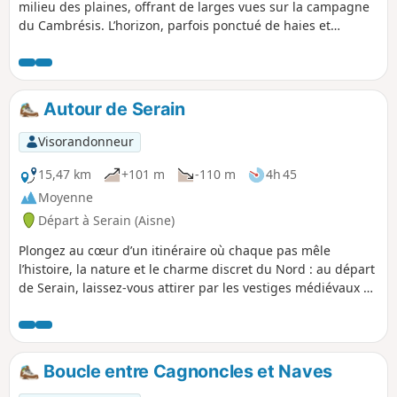
milieu des plaines, offrant de larges vues sur la campagne
du Cambrésis. L’horizon, parfois ponctué de haies et
d’arbres isolés, invite à prendre le temps d’observer et de
respirer l’air pur. Peu à peu, les silhouettes de Cambrai se
dessinent, dévoilant son patrimoine riche, ses ruelles
vivantes et ses façades au caractère affirmé. La balade se
Autour de Serain
poursuit jusqu’à Proville, où la quiétude revient, entre
espaces verts et ambiance paisible. Un itinéraire qui marie
Visorandonneur
le calme des paysages ruraux et la découverte d’une ville au
passé fascinant — idéal pour varier les plaisirs au fil des
15,47 km
+101 m
-110 m
4h 45
pas.
Moyenne
Départ à Serain (Aisne)
Plongez au cœur d’un itinéraire où chaque pas mêle
l’histoire, la nature et le charme discret du Nord : au départ
de Serain, laissez-vous attirer par les vestiges médiévaux de
Beaurevoir avant de gagner les paisibles chemins de
Ponchaux. Le tracé se prolonge ensuite jusqu’à Vaux Le
Prêtre, offrant tour à tour sous-bois ombragés, pâturages
bucoliques et panoramas insoupçonnés sur la vallée de la
Boucle entre Cagnoncles et Naves
Serre. Balisé avec soin, ce parcours de retour vous ramène