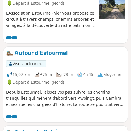
Départ à Estourmel (Nord)
L'Association Estourmel-hier vous propose ce
circuit à travers champs, chemins arborés et
villages, à la découverte du riche patrimoine
de la commune. Des panneaux patrimoniaux
vous sont proposés, devant chaque
monument remarquable, afin de vous en
apprendre davantage sur l'histoire du
Autour d'Estourmel
village.
Visorandonneur
15,97 km
+75 m
-73 m
4h 45
Moyenne
Départ à Estourmel (Nord)
Depuis Estourmel, laissez vos pas suivre les chemins
tranquilles qui mènent d’abord vers Awoingt, puis Cambrai
et ses ruelles chargées d’histoire. La route se poursuit vers
Cauroir et Igniel, avant de frôler Wambaix, au cœur d’un
paysage où se mêlent champs ondoyants, haies champêtres
et silhouettes de censes. Chaque étape révèle son propre
charme : l’authenticité des villages, la quiétude des sentiers,