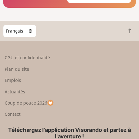
C
R
h
e
o
t
i
o
s
CGU et confidentialité
u
i
r
s
Plan du site
e
s
n
e
Emplois
h
z
Actualités
a
u
u
n
Coup de pouce 2026
t
p
a
Contact
y
s
Téléchargez l'application Visorando et partez à
l'aventure !