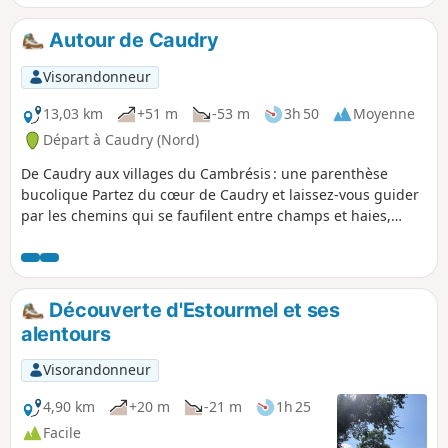
Autour de Caudry
Visorandonneur
13,03 km
+51 m
-53 m
3h 50
Moyenne
Départ à Caudry (Nord)
De Caudry aux villages du Cambrésis : une parenthèse
bucolique Partez du cœur de Caudry et laissez-vous guider
par les chemins qui se faufilent entre champs et haies,
menant tour à tour à Ligny-en-Cambrésis, Montigny-en-
Cambrésis puis Le Tronquoy. Chaque village dévoile son
caractère : ruelles paisibles, silhouettes de clochers,
parfums de campagne. Entre deux bourgs, le paysage
Découverte d'Estourmel et ses
déroule ses camaïeux de verts et d’ors, ponctués de censes
alentours
et de fermes traditionnelles. Un parcours où l’on marche au
rythme de la nature, en savourant la simplicité et
Visorandonneur
l’authenticité d’un territoire façonné par le temps et par ses
habitants.
4,90 km
+20 m
-21 m
1h 25
Facile