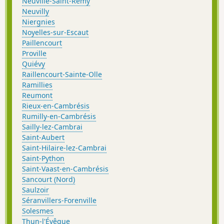
Neuville-Saint-Rémy
Neuvilly
Niergnies
Noyelles-sur-Escaut
Paillencourt
Proville
Quiévy
Raillencourt-Sainte-Olle
Ramillies
Reumont
Rieux-en-Cambrésis
Rumilly-en-Cambrésis
Sailly-lez-Cambrai
Saint-Aubert
Saint-Hilaire-lez-Cambrai
Saint-Python
Saint-Vaast-en-Cambrésis
Sancourt (Nord)
Saulzoir
Séranvillers-Forenville
Solesmes
Thun-l'Évêque