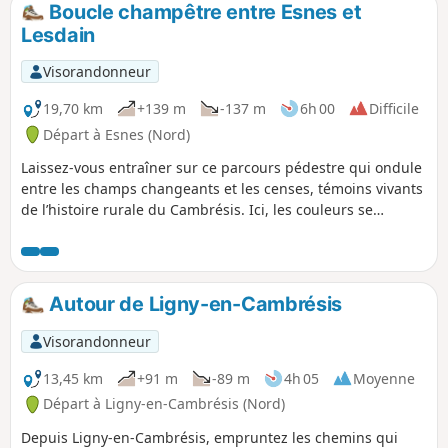
Boucle champêtre entre Esnes et
p
Lesdain
Visorandonneur
19,70 km
+139 m
-137 m
6h 00
Difficile
Départ à Esnes (Nord)
Laissez-vous entraîner sur ce parcours pédestre qui ondule
entre les champs changeants et les censes, témoins vivants
de l’histoire rurale du Cambrésis. Ici, les couleurs se
succèdent au fil des saisons : l’or des blés mûrs, le vert
tendre du printemps, les bruns chauds d’automne. Chaque
pas vous offre une respiration nouvelle : le parfum des
haies, le chant lointain des alouettes, la quiétude des
Autour de Ligny-en-Cambrésis
chemins creux. Plus qu’une simple balade, c’est une
parenthèse où l’on goûte la douceur d’un paysage façonné
Visorandonneur
par le temps et par la main de l’homme.
13,45 km
+91 m
-89 m
4h 05
Moyenne
Départ à Ligny-en-Cambrésis (Nord)
Depuis Ligny-en-Cambrésis, empruntez les chemins qui