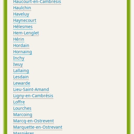
Haucourt-en-Cambrésis
Haulchin
Haveluy
Haynecourt
Hélesmes
Hem-Lenglet
Hérin
Hordain
Hornaing
Inchy
Iwuy
Lallaing
Lesdain
Lewarde
Lieu-Saint-Amand
Ligny-en-Cambrésis
Loffre
Lourches
Marcoing
Marcq-en-Ostrevent
Marquette-en-Ostrevant
Masnières