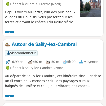
Départ à Villers-au-Tertre (Nord)
Depuis Villers-au-Tertre, l'un des plus beaux
villages du Douaisis, vous passerez sur les
terres et devant le château du XVIIIe siècle
de Claude Constant Juvénal d’Harville des
Ursins, Marquis de Traisnel et fondateur de
la compagnie des Mines d’Aniche, en 1773.
Sur la ligne de crête, à mi-parcours, le
Autour de Sailly-lez-Cambrai
panorama s'étend sur la plaine du Douaisis,
d'un côté, et sur la plaine de l'Arleusis, de
Visorandonneur
l'autre
16,99 km
+50 m
-50 m
5h 00
Moyenne
Départ à Sailly-lez-Cambrai (Nord)
Au départ de Sailly-lez-Cambrai, cet itinéraire singulier tisse
un fil entre deux mondes : celui des paysages ruraux
baignés de lumière et celui, plus vibrant, des zones
industrielles où l’activité ne s’endort jamais. En chemin, les
villages de Haynecourt, Tolloy-lez-Cambrai, Neuville-Saint-
Rémy et Raillencourt-Sainte-Olle jalonnent votre parcours,
chacun avec sa personnalité, ses rues chargées d’histoire et