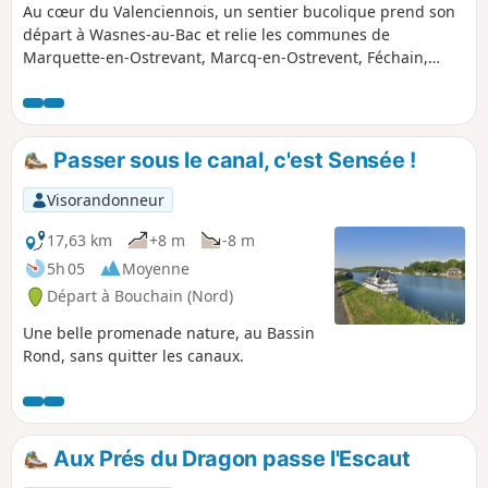
Au cœur du Valenciennois, un sentier bucolique prend son
départ à Wasnes-au-Bac et relie les communes de
Marquette-en-Ostrevant, Marcq-en-Ostrevent, Féchain,
Hem-Lenglet et Paillencourt. L’itinéraire, jalonné de haies
vivaces et de prairies ondoyantes, invite à la flânerie entre
villages au charme authentique et paysages façonnés par
l’agriculture locale. Accessible à tous et modulable selon
Passer sous le canal, c'est Sensée !
votre rythme, ce parcours se vit à chaque saison dans une
lumière différente, du printemps fleuri aux teintes douces
Visorandonneur
de l’automne. Quelques en-cas du terroir et une carte
détaillée suffiront à savourer pleinement cette escapade,
17,63 km
+8 m
-8 m
entre pauses contemplatives et découvertes patrimoniales.
5h 05
Moyenne
Départ à Bouchain (Nord)
Une belle promenade nature, au Bassin
Rond, sans quitter les canaux.
Aux Prés du Dragon passe l'Escaut