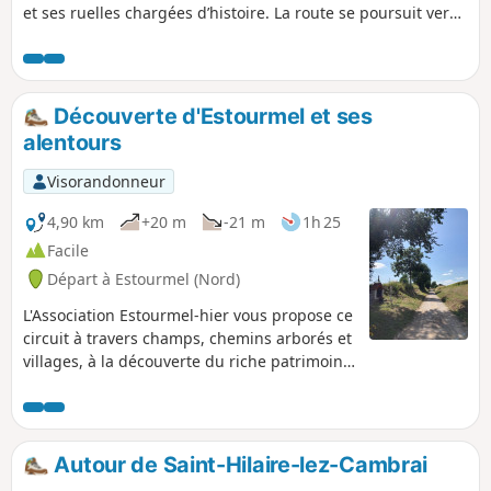
et ses ruelles chargées d’histoire. La route se poursuit vers
Cauroir et Igniel, avant de frôler Wambaix, au cœur d’un
paysage où se mêlent champs ondoyants, haies champêtres
et silhouettes de censes. Chaque étape révèle son propre
charme : l’authenticité des villages, la quiétude des sentiers,
Découverte d'Estourmel et ses
la richesse des panoramas. Ce parcours est une invitation à
alentours
savourer la douceur de la campagne cambrésienne, à
respirer profondément et à se laisser porter par le rythme
Visorandonneur
apaisant de la marche.
4,90 km
+20 m
-21 m
1h 25
Facile
Départ à Estourmel (Nord)
L'Association Estourmel-hier vous propose ce
circuit à travers champs, chemins arborés et
villages, à la découverte du riche patrimoine
de la commune. Des panneaux patrimoniaux
vous sont proposés, devant chaque
monument remarquable, afin de vous en
apprendre davantage sur l'histoire du
Autour de Saint-Hilaire-lez-Cambrai
village.