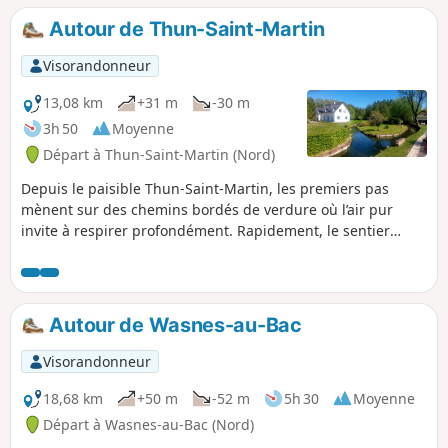
Autour de Thun-Saint-Martin
Visorandonneur
13,08 km
+31 m
-30 m
3h 50
Moyenne
Départ à Thun-Saint-Martin (Nord)
Depuis le paisible Thun-Saint-Martin, les premiers pas
mènent sur des chemins bordés de verdure où l’air pur
invite à respirer profondément. Rapidement, le sentier
s’évade vers Iwuy, charmant village aux ruelles tranquilles,
ponctué de façades typiques et d’un rythme de vie apaisé.
En poursuivant, la campagne déroule ses nuances, mêlant
champs ouverts, haies champêtres et petites routes
Autour de Wasnes-au-Bac
bordées d’arbres. L’arrivée à Thun-l’Évêque apporte une
touche d’histoire et de caractère, avec ses pierres anciennes
Visorandonneur
et son atmosphère singulière. Ce parcours joue sur
l’alternance entre espaces ouverts et cocons villageois,
18,68 km
+50 m
-52 m
5h 30
Moyenne
offrant une promenade où chaque étape révèle un visage
Départ à Wasnes-au-Bac (Nord)
différent du territoire.