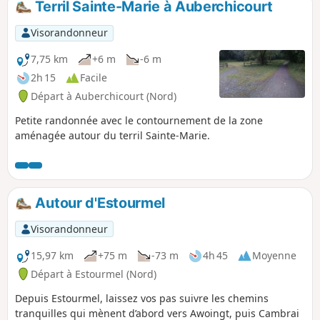
Terril Sainte-Marie à Auberchicourt
ses points de vue inattendus. Entre les champs ondoyants,
les sentiers tranquilles et les silhouettes métalliques qui se
Visorandonneur
dressent au loin, cette balade raconte la cohabitation
harmonieuse entre nature et production humaine. Idéale
7,75 km
+6 m
-6 m
pour celles et ceux qui aiment sentir battre le cœur de la
2h 15
Facile
région dans toutes ses dimensions, c’est un voyage qui
Départ à Auberchicourt (Nord)
étonne et séduit à chaque détour.
Petite randonnée avec le contournement de la zone
aménagée autour du terril Sainte-Marie.
Autour d'Estourmel
Visorandonneur
15,97 km
+75 m
-73 m
4h 45
Moyenne
Départ à Estourmel (Nord)
Depuis Estourmel, laissez vos pas suivre les chemins
tranquilles qui mènent d’abord vers Awoingt, puis Cambrai