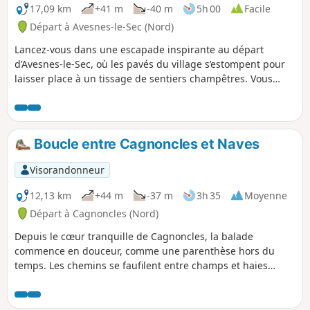
17,09 km
+41 m
-40 m
5h 00
Facile
Départ à Avesnes-le-Sec (Nord)
Lancez-vous dans une escapade inspirante au départ
d’Avesnes-le-Sec, où les pavés du village s’estompent pour
laisser place à un tissage de sentiers champêtres. Vous
plongerez au cœur d’un paysage vivant, alternant prairies
verdoyantes et bosquets secrets, en direction de Lieu-Saint-
Amand. Ensuite, cap sur Noyelles-sur-Selle : ses berges
tranquilles et son patrimoine rural vous inviteront à la
Boucle entre Cagnoncles et Naves
pause et à la contemplation. Chaque tournant dévoile une
nouvelle facette de la campagne hennuyère, entre villages
Visorandonneur
authentiques et murmures d’eau vive, pour un parcours à la
fois ressourçant et plein de surprises. N’oubliez pas votre
12,13 km
+44 m
-37 m
3h 35
Moyenne
appareil photo et votre curiosité : cette boucle est un
Départ à Cagnoncles (Nord)
véritable livre ouvert sur la douceur de vivre du Nord.
Depuis le cœur tranquille de Cagnoncles, la balade
commence en douceur, comme une parenthèse hors du
temps. Les chemins se faufilent entre champs et haies
légères, où les nuances de vert et d’or se mêlent selon la
saison. Le souffle du vent fait frémir les cultures, tandis
que, par instants, le chant d’un oiseau vient rompre le