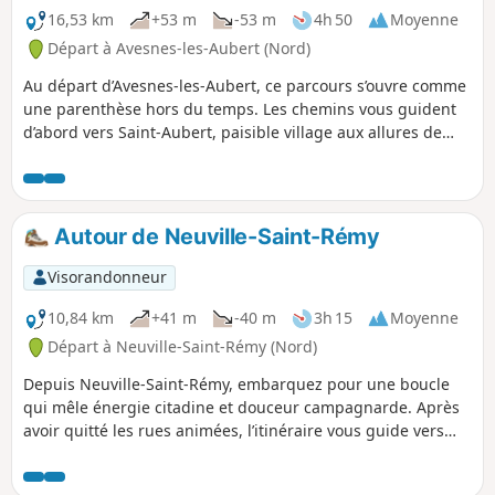
escapade authentique dans le Valenciennois.
16,53 km
+53 m
-53 m
4h 50
Moyenne
Départ à Avesnes-les-Aubert (Nord)
Au départ d’Avesnes-les-Aubert, ce parcours s’ouvre comme
une parenthèse hors du temps. Les chemins vous guident
d’abord vers Saint-Aubert, paisible village aux allures de
carte postale, où les clochers ponctuent l’horizon. La route
se poursuit jusqu’à Villers-en-Cauchies, avec ses ruelles
sereines et ses paysages agricoles qui respirent la
quiétude. Puis vient Rieux-en-Cambrésis, lové au cœur des
Autour de Neuville-Saint-Rémy
champs, où l’histoire rurale se mêle à la vie villageoise.
Entre passages bucoliques, rencontres avec le patrimoine
Visorandonneur
local et douceur des panoramas, cette escapade offre un
concentré de charme et d’authenticité, idéal pour s’oxygéner
10,84 km
+41 m
-40 m
3h 15
Moyenne
et se ressourcer.
Départ à Neuville-Saint-Rémy (Nord)
Depuis Neuville-Saint-Rémy, embarquez pour une boucle
qui mêle énergie citadine et douceur campagnarde. Après
avoir quitté les rues animées, l’itinéraire vous guide vers
Tilloy-lez-Cambrai, aux portes de la campagne, avant de
rejoindre Cambrai, cité d’art et d’histoire où chaque façade