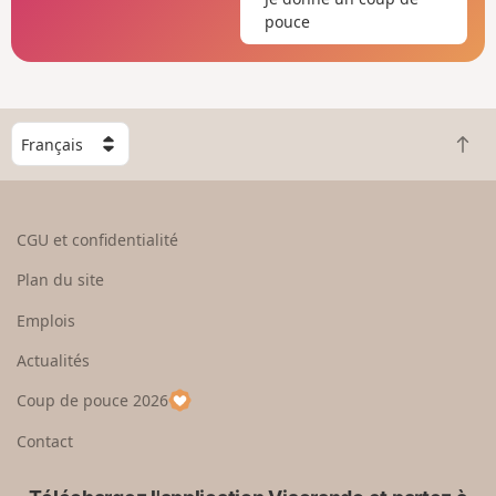
pouce
C
R
h
e
o
t
i
o
s
CGU et confidentialité
u
i
r
s
Plan du site
e
s
n
e
Emplois
h
z
Actualités
a
u
u
n
Coup de pouce 2026
t
p
a
Contact
y
s