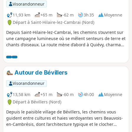
Visorandonneur
11,93 km
+65 m
-62 m
3h 35
Moyenne
Départ à Saint-Hilaire-lez-Cambrai (Nord)
Depuis Saint-Hilaire-lez-Cambrai, les chemins s’ouvrent sur
une campagne lumineuse où se mêlent senteurs de terre et
chants d’oiseaux. La route mène d’abord à Quiévy, charmant
village au passé agricole marqué, où les maisons de
briques rouges ponctuent le paysage. En poursuivant, les
sentiers serpentent entre champs dorés et haies
verdoyantes jusqu’à Saint-Vaast-en-Cambrésis, havre de
Autour de Bévillers
tranquillité aux ruelles pittoresques. Entre nature
généreuse et authenticité villageoise, ce parcours invite à
Visorandonneur
ralentir, respirer et savourer toute la douceur de la région.
13,58 km
+51 m
-60 m
4h 00
Moyenne
Départ à Bévillers (Nord)
Depuis le paisible village de Bévillers, les chemins vous
guident entre cultures et haies verdoyantes vers Beauvois-
en-Cambrésis, dont l’architecture typique et le clocher
veillent sur les lieux depuis des générations. À Fontaine-au-