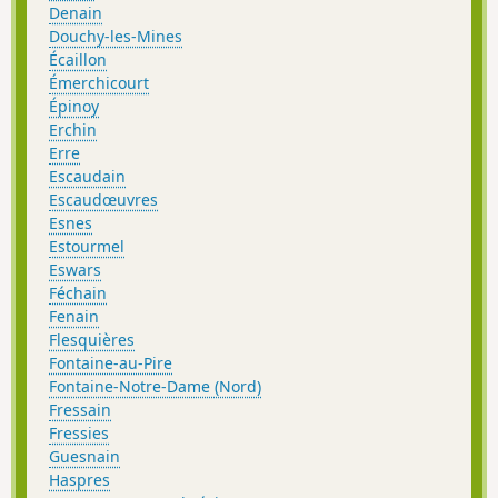
Denain
Douchy-les-Mines
Écaillon
Émerchicourt
Épinoy
Erchin
Erre
Escaudain
Escaudœuvres
Esnes
Estourmel
Eswars
Féchain
Fenain
Flesquières
Fontaine-au-Pire
Fontaine-Notre-Dame (Nord)
Fressain
Fressies
Guesnain
Haspres