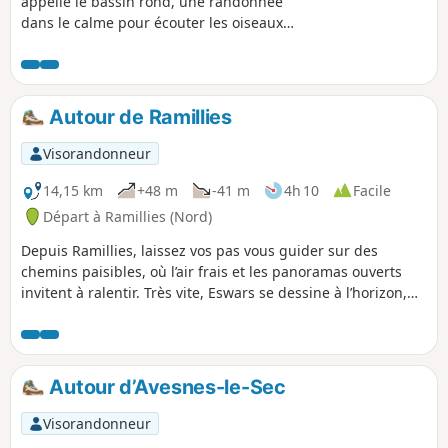
appelle le bassin rond, une randonnée
dans le calme pour écouter les oiseaux,
longer le canal de l'Escaut, son écluse,
une guinguette au bord de l'eau. Étang
,rivière, prairie, trois villages à traverser,
de quoi passer une belle petite journée
Autour de Ramillies
en famille.
Visorandonneur
14,15 km
+48 m
-41 m
4h 10
Facile
Départ à Ramillies (Nord)
Depuis Ramillies, laissez vos pas vous guider sur des
chemins paisibles, où l’air frais et les panoramas ouverts
invitent à ralentir. Très vite, Eswars se dessine à l’horizon,
charmant village bordé de verdure, témoin du calme
typique des campagnes du Cambrésis. En poursuivant vers
Escaudœuvres, le décor s’anime de touches patrimoniales et
d’un héritage industriel discret, offrant un contraste subtil
Autour d’Avesnes-le-Sec
avec la douceur des paysages traversés. Un itinéraire idéal
pour savourer la simplicité d’une promenade où nature et
Visorandonneur
histoire s’entrelacent harmonieusement.