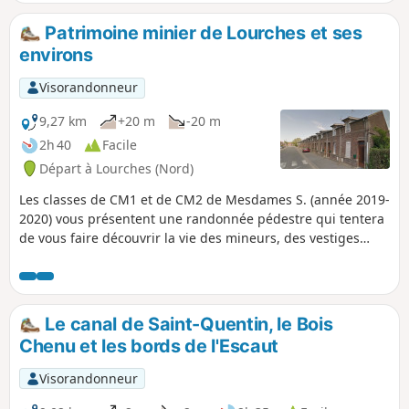
semble raconter un passé riche et foisonnant. Puis cap sur
Raillencourt-Sainte-Olle, où les paysages s’ouvrent à
Patrimoine minier de Lourches et ses
nouveau, offrant de larges horizons et un calme saisissant.
environs
Entre ruelles, monuments, chemins verdoyants et touches
industrielles, ce parcours révèle toute la diversité et le
Visorandonneur
caractère du territoire. Un itinéraire idéal pour ceux qui
aiment voir se succéder, au fil des pas, des atmosphères
9,27 km
+20 m
-20 m
contrastées et harmonieuses.
2h 40
Facile
Départ à Lourches (Nord)
Les classes de CM1 et de CM2 de Mesdames S. (année 2019-
2020) vous présentent une randonnée pédestre qui tentera
de vous faire découvrir la vie des mineurs, des vestiges
d'époque et des infrastructures minières de la ville de
Lourches et de ses environs. De nombreux sites d'intérêt
sont illustrés d'une ou plusieurs photos : cliquer sur le lien
afin accéder aux explications (les recherches ont été faites
Le canal de Saint-Quentin, le Bois
par nos élèves).
Chenu et les bords de l'Escaut
Visorandonneur