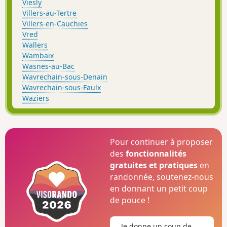
Viesly
Villers-au-Tertre
Villers-en-Cauchies
Vred
Wallers
Wambaix
Wasnes-au-Bac
Wavrechain-sous-Denain
Wavrechain-sous-Faulx
Waziers
Pour continuer à proposer
des
fonctionnalités
gratuites et pratiques
en
randonnée, soutenez-nous
en donnant un petit coup
de pouce !
Je donne un coup de