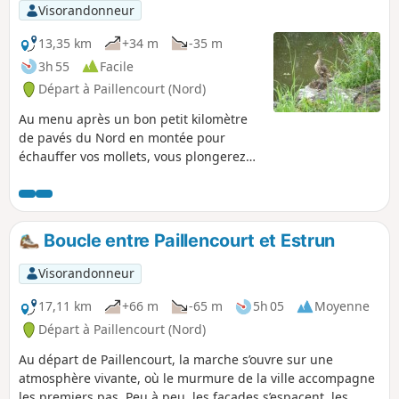
Visorandonneur
13,35 km
+34 m
-35 m
3h 55
Facile
Départ à Paillencourt (Nord)
Au menu après un bon petit kilomètre
de pavés du Nord en montée pour
échauffer vos mollets, vous plongerez
dans le marais de Thun-l'Évêque avant
de longer par les chemins de halage le
Canal de l'Escaut, puis celui de la
Sensée. En chemin vous croiserez à
Boucle entre Paillencourt et Estrun
coup sûr : cols verts, poules d'eau,
hérons, cormorans, mais aussi péniches
Visorandonneur
et pêcheurs.
17,11 km
+66 m
-65 m
5h 05
Moyenne
Départ à Paillencourt (Nord)
Au départ de Paillencourt, la marche s’ouvre sur une
atmosphère vivante, où le murmure de la ville accompagne
les premiers pas. Peu à peu, les façades s’espacent, les