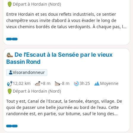
Départ à Hordain (Nord)
Entre Hordain et ses doux reflets industriels, ce sentier
champêtre vous invite d’abord à vous évader le long de
vieux chemins bordés de talus verdoyants. À chaque pas, le
murmure lointain du canal se mêle au chant des oiseaux,
promettant une immersion instantanée dans une
campagne réinventée. Bouchain vous accueille avec ses
fortifications historiques et ses bras de rivière paisibles,
De l'Escaut à la Sensée par le vieux
avant que Marquette-en-Ostrevant n’ouvre sur des
Bassin Rond
paysages où les écluses rythment la balade. Enfin,
Wavrechain-sous-Faulx déploie son patchwork de prairies et
Visorandonneur
de haies bocagères, vous offrant une parenthèse bucolique,
loin du tumulte du quotidien.
12,02 km
+8 m
-8 m
3h 25
Moyenne
Départ à Hordain (Nord)
Tout y est, Canal de l'Escaut, la Sensée, étangs, village. De
quoi de passer une belle journée au bord de l'eau. Cette
randonnée est, en partie, sur bitume, sauf le long des
rivières et étangs. Point de ravitaillement en passant par
Bouchain.