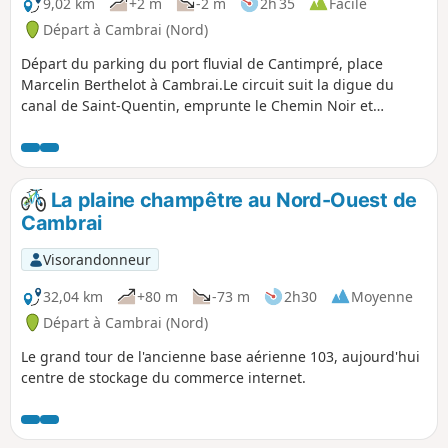
9,02 km
+2 m
-2 m
2h 35
Facile
Départ à Cambrai (Nord)
Départ du parking du port fluvial de Cantimpré, place
Marcelin Berthelot à Cambrai.Le circuit suit la digue du
canal de Saint-Quentin, emprunte le Chemin Noir et
effectue une boucle dans le Bois Chenu, puis rejoint le
point de départ en longeant le canal puis l'Escaut.Si vous
appréciez le calme, évitez de faire ce circuit le week-end :
beaucoup de sportifs le matin et beaucoup de promeneurs
La plaine champêtre au Nord-Ouest de
en famille l'après-midi par beau temps.
Cambrai
Visorandonneur
32,04 km
+80 m
-73 m
2h30
Moyenne
Départ à Cambrai (Nord)
Le grand tour de l'ancienne base aérienne 103, aujourd'hui
centre de stockage du commerce internet.