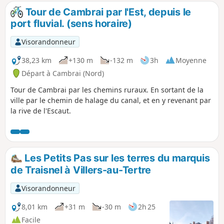
Tour de Cambrai par l'Est, depuis le
port fluvial. (sens horaire)
Visorandonneur
38,23 km
+130 m
-132 m
3h
Moyenne
Départ à Cambrai (Nord)
Tour de Cambrai par les chemins ruraux. En sortant de la
ville par le chemin de halage du canal, et en y revenant par
la rive de l'Escaut.
Les Petits Pas sur les terres du marquis
de Traisnel à Villers-au-Tertre
Visorandonneur
8,01 km
+31 m
-30 m
2h 25
Facile