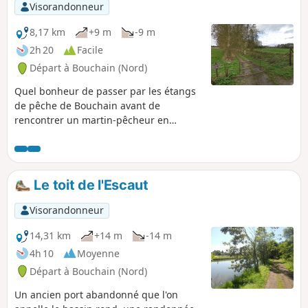
Visorandonneur
8,17 km
+9 m
-9 m
2h 20
Facile
Départ à Bouchain (Nord)
Quel bonheur de passer par les étangs
de pêche de Bouchain avant de
rencontrer un martin-pêcheur en
longeant l'Escaut !
Le toit de l'Escaut
Visorandonneur
14,31 km
+14 m
-14 m
4h 10
Moyenne
Départ à Bouchain (Nord)
Un ancien port abandonné que l'on