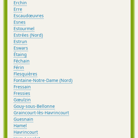
Erchin
Erre
Escaudœuvres
Esnes
Estourmel
Estrées (Nord)
Estrun
Eswars
Étaing
Féchain
Férin
Flesquières
Fontaine-Notre-Dame (Nord)
Fressain
Fressies
Gœulzin
Gouy-sous-Bellonne
Graincourt-lès-Havrincourt
Guesnain
Hamel
Havrincourt