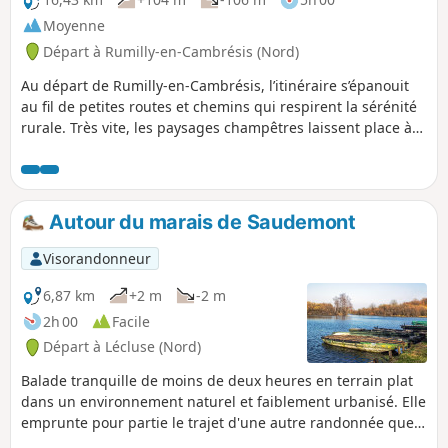
Moyenne
Départ à Rumilly-en-Cambrésis (Nord)
Au départ de Rumilly-en-Cambrésis, l’itinéraire s’épanouit
au fil de petites routes et chemins qui respirent la sérénité
rurale. Très vite, les paysages champêtres laissent place à
Crèvecoeur-sur-l’Escaut, avec son charme pittoresque et ses
clins d’œil au passé. La route se poursuit vers Les Rues des
Vignes, où l’on devine dans les alignements et les reliefs la
mémoire viticole d’autrefois, avant d’atteindre Masnières,
Autour du marais de Saudemont
bourgade au riche héritage historique, façonné par le
fleuve et les événements. Un parcours qui conjugue le
Visorandonneur
plaisir de la marche avec la découverte d’un patrimoine
discret mais précieux — parfait pour ceux qui aiment
6,87 km
+2 m
-2 m
savourer chaque étape autant que la destination.
2h 00
Facile
Départ à Lécluse (Nord)
Balade tranquille de moins de deux heures en terrain plat
dans un environnement naturel et faiblement urbanisé. Elle
emprunte pour partie le trajet d'une autre randonnée que
j'aime beaucoup, mais en contre sens, ce qui donne une