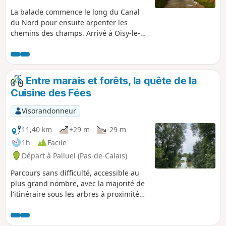
La balade commence le long du Canal
du Nord pour ensuite arpenter les
chemins des champs. Arrivé à Oisy-le-
Verger, on est directement accueilli par
les chevaux du centre équestre. Puis on
se faufile et on avance jusqu'au Bois
Duquesnoy. Ne pouvant pas prendre le
Entre marais et forêts, la quête de la
chemin des marées municipaux avec
Cuisine des Fées
mon chien, je tourne avant pour
continuer sur une petite route de
Visorandonneur
campagne tranquille et verdoyante.
Pour finir, on reprend le long du canal
11,40 km
+29 m
-29 m
pour arriver au parking. Bonne balade.
1h
Facile
Départ à Palluel (Pas-de-Calais)
Parcours sans difficulté, accessible au
plus grand nombre, avec la majorité de
l'itinéraire sous les arbres à proximité
de l'eau en passant par 4 marais et
6 points de vue.