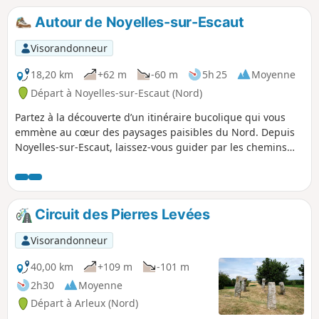
Autour de Noyelles-sur-Escaut
Visorandonneur
18,20 km
+62 m
-60 m
5h 25
Moyenne
Départ à Noyelles-sur-Escaut (Nord)
Partez à la découverte d’un itinéraire bucolique qui vous
emmène au cœur des paysages paisibles du Nord. Depuis
Noyelles-sur-Escaut, laissez-vous guider par les chemins
champêtres qui serpentent vers Marcoing et Masnières,
deux villages empreints de charme et d’histoire. Ce
parcours, à la fois doux et ressourçant, est une véritable
parenthèse de tranquillité, idéale pour les amateurs de
Circuit des Pierres Levées
balades à pied ou à vélo en quête de nature et
d’authenticité. Entre rivières, petits bois et champs ouverts,
Visorandonneur
chaque détour vous réserve une nouvelle perspective sur le
patrimoine rural de la région. Prêt(e) à respirer l’air frais et
40,00 km
+109 m
-101 m
à savourer le calme des sentiers oubliés ? Ce trajet est une
2h30
Moyenne
invitation à ralentir, à observer, et à se reconnecter à
Départ à Arleux (Nord)
l’essentiel.