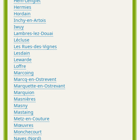
Hem-Lenglet
Hermies
Hordain
Inchy-en-Artois
Iwuy
Lambres-lez-Douai
Lécluse
Les Rues-des-Vignes
Lesdain
Lewarde
Loffre
Marcoing
Marcq-en-Ostrevent
Marquette-en-Ostrevant
Marquion
Masnières
Masny
Mastaing
Metz-en-Couture
Mœuvres
Monchecourt
Naves (Nord)