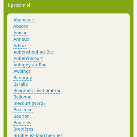
à proximité
Abancourt
Abscon
Aniche
Anneux
Arleux
Aubencheul-au-Bac
Auberchicourt
Aubigny-au-Bac
Awoingt
Bantigny
Baralle
Beaumetz-lès-Cambrai
Bellonne
Blécourt (Nord)
Bouchain
Bourlon
Boursies
Brebières
Bruille-lez-Marchiennes