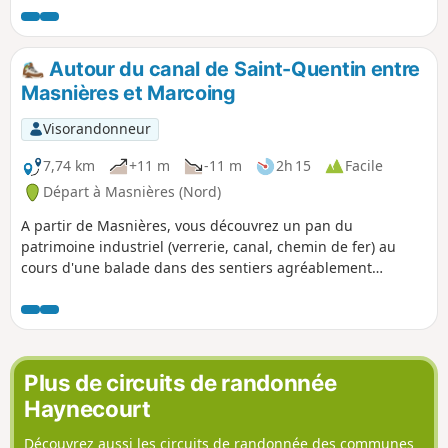
autre vision : Hamel et ses marais, un petit Canada
Autour du canal de Saint-Quentin entre
Masnières et Marcoing
Visorandonneur
7,74 km
+11 m
-11 m
2h 15
Facile
Départ à Masnières (Nord)
A partir de Masnières, vous découvrez un pan du
patrimoine industriel (verrerie, canal, chemin de fer) au
cours d'une balade dans des sentiers agréablement
aménagés.
Plus de circuits de randonnée
Haynecourt
Découvrez aussi les circuits de randonnée des communes