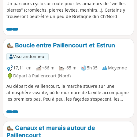
Un parcours cyclo sur route pour les amateurs de "vieilles
pierres" (cromlechs, pierres levées, menhirs...). Certains y
trouveront peut-être un peu de Bretagne din Ch'Nord !
Boucle entre Paillencourt et Estrun
Visorandonneur
17,11 km
+66 m
-65 m
5h 05
Moyenne
Départ à Paillencourt (Nord)
Au départ de Paillencourt, la marche s’ouvre sur une
atmosphère vivante, où le murmure de la ville accompagne
les premiers pas. Peu à peu, les façades s’espacent, les
ruelles s’élargissent et laissent place aux couleurs
changeantes des champs. Entre petites routes et chemins
doux, la campagne déroule ses paysages jusqu’à Estrun, où
l’eau et la verdure se mêlent dans une quiétude presque
Canaux et marais autour de
picturale. C’est un itinéraire qui joue avec les contrastes :
Paillencourt