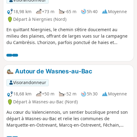
18,98 km
+73 m
-65 m
5h 40
Moyenne
Départ à Niergnies (Nord)
En quittant Niergnies, le chemin s’étire doucement au
milieu des plaines, offrant de larges vues sur la campagne
du Cambrésis. L’horizon, parfois ponctué de haies et
d’arbres isolés, invite à prendre le temps d’observer et de
respirer l’air pur. Peu à peu, les silhouettes de Cambrai se
dessinent, dévoilant son patrimoine riche, ses ruelles
vivantes et ses façades au caractère affirmé. La balade se
Autour de Wasnes-au-Bac
poursuit jusqu’à Proville, où la quiétude revient, entre
espaces verts et ambiance paisible. Un itinéraire qui marie
Visorandonneur
le calme des paysages ruraux et la découverte d’une ville au
passé fascinant — idéal pour varier les plaisirs au fil des
18,68 km
+50 m
-52 m
5h 30
Moyenne
pas.
Départ à Wasnes-au-Bac (Nord)
Au cœur du Valenciennois, un sentier bucolique prend son
départ à Wasnes-au-Bac et relie les communes de
Marquette-en-Ostrevant, Marcq-en-Ostrevent, Féchain,
Hem-Lenglet et Paillencourt. L’itinéraire, jalonné de haies