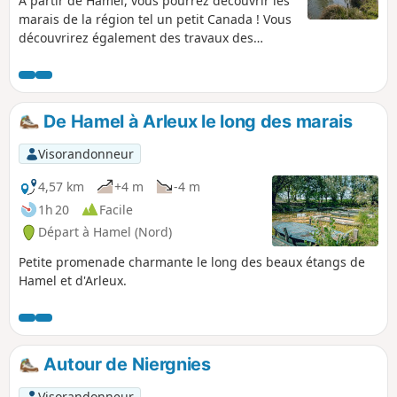
À partir de Hamel, vous pourrez découvrir les
marais de la région tel un petit Canada ! Vous
découvrirez également des travaux des
hommes comme l'Église de l'Écluse, une
péniche à usage insolite, le canal du Nord
avec l'écluse de Palluel et les sentiers au
milieu de la nature.
De Hamel à Arleux le long des marais
Visorandonneur
4,57 km
+4 m
-4 m
1h 20
Facile
Départ à Hamel (Nord)
Petite promenade charmante le long des beaux étangs de
Hamel et d'Arleux.
Autour de Niergnies
Visorandonneur