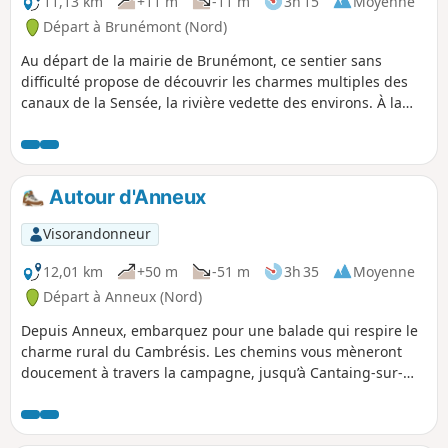
11,13 km
+11 m
-11 m
3h 15
Moyenne
Départ à Brunémont (Nord)
Au départ de la mairie de Brunémont, ce sentier sans
difficulté propose de découvrir les charmes multiples des
canaux de la Sensée, la rivière vedette des environs. À la
confluence du Canal du Nord et du Canal de la Sensée,
cette balade sur les chemins de halage et ceux bordant les
étangs présente un cadre agréable et sécurisé. En bordure
des étangs, les roselières et les saulaies abritent de belles
Autour d'Anneux
populations de fougères des marais. On reste attentif à
l'environnement car les marais d’Aubigny et de Brunémont
Visorandonneur
conservent un enjeu patrimonial fort pour la faune, en
particulier le héron, la fauvette des marais et la couleuvre à
12,01 km
+50 m
-51 m
3h 35
Moyenne
collier.
Départ à Anneux (Nord)
Depuis Anneux, embarquez pour une balade qui respire le
charme rural du Cambrésis. Les chemins vous mèneront
doucement à travers la campagne, jusqu’à Cantaing-sur-
Escaut, où l’on croise l’histoire au détour d’une rue, puis
vers Fontaine-Notre-Dame, nichée entre verdure et
patrimoine. Ici, chaque sentier est une invitation à ralentir,