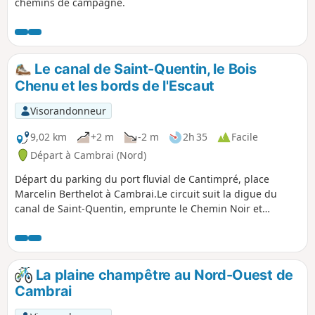
chemins de campagne.
Le canal de Saint-Quentin, le Bois
Chenu et les bords de l'Escaut
Visorandonneur
9,02 km
+2 m
-2 m
2h 35
Facile
Départ à Cambrai (Nord)
Départ du parking du port fluvial de Cantimpré, place
Marcelin Berthelot à Cambrai.Le circuit suit la digue du
canal de Saint-Quentin, emprunte le Chemin Noir et
effectue une boucle dans le Bois Chenu, puis rejoint le
point de départ en longeant le canal puis l'Escaut.Si vous
appréciez le calme, évitez de faire ce circuit le week-end :
beaucoup de sportifs le matin et beaucoup de promeneurs
La plaine champêtre au Nord-Ouest de
en famille l'après-midi par beau temps.
Cambrai