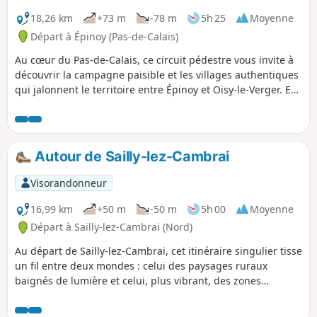
18,26 km
+73 m
-78 m
5h 25
Moyenne
Départ à Épinoy (Pas-de-Calais)
Au cœur du Pas-de-Calais, ce circuit pédestre vous invite à
découvrir la campagne paisible et les villages authentiques
qui jalonnent le territoire entre Épinoy et Oisy-le-Verger. En
partant d'Épinoy, charmante commune aux accents ruraux,
vous traverserez Cauchy-Lestrée et Sauchy-Cauchy, deux
villages marqués par l'histoire et la douceur de vivre. Le
chemin serpente entre champs ouverts, petites routes
Autour de Sailly-lez-Cambrai
tranquilles et paysages bucoliques, offrant une parenthèse
idéale pour les amoureux de nature et de patrimoine local.
Visorandonneur
L'arrivée à Oisy-le-Verger, avec ses maisons typiques et son
atmosphère accueillante, vient clore cette balade en
16,99 km
+50 m
-50 m
5h 00
Moyenne
beauté. Un itinéraire accessible à tous, parfait pour se
Départ à Sailly-lez-Cambrai (Nord)
ressourcer et redécouvrir les trésors cachés de notre
Au départ de Sailly-lez-Cambrai, cet itinéraire singulier tisse
région.
un fil entre deux mondes : celui des paysages ruraux
baignés de lumière et celui, plus vibrant, des zones
industrielles où l’activité ne s’endort jamais. En chemin, les
villages de Haynecourt, Tolloy-lez-Cambrai, Neuville-Saint-