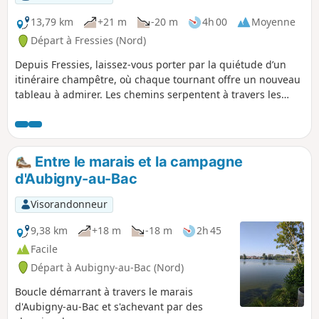
industrielles, ce parcours révèle toute la diversité et le
caractère du territoire. Un itinéraire idéal pour ceux qui
13,79 km
+21 m
-20 m
4h 00
Moyenne
aiment voir se succéder, au fil des pas, des atmosphères
Départ à Fressies (Nord)
contrastées et harmonieuses.
Depuis Fressies, laissez-vous porter par la quiétude d’un
itinéraire champêtre, où chaque tournant offre un nouveau
tableau à admirer. Les chemins serpentent à travers les
prairies et longent les champs dorés, menant jusqu’à
Aubencheul-au-Bac, petit village où le temps semble
s’écouler plus lentement. En poursuivant vers Hem-Lenglet,
la balade révèle des paysages authentiques et apaisants,
Entre le marais et la campagne
ponctués de silhouettes d’arbres et de toits en tuiles
d'Aubigny-au-Bac
rouges. Un parcours qui invite à savourer l’instant, respirer
à plein poumon et se laisser imprégner par la sérénité des
Visorandonneur
lieux.
9,38 km
+18 m
-18 m
2h 45
Facile
Départ à Aubigny-au-Bac (Nord)
Boucle démarrant à travers le marais
d'Aubigny-au-Bac et s'achevant par des