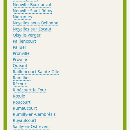
Neuville-Bourjonval
Neuville-Saint-Rémy
Niergnies
Noyelles-sous-Bellonne
Noyelles-sur-Escaut
Oisy-le-Verger
Paillencourt
Palluel
Pronville
Proville
Quéant
Raillencourt-Sainte-Olle
Ramillies
Récourt
Ribécourt-la-Tour
Rœulx
Roucourt
Rumaucourt
Rumilly-en-Cambrésis
Ruyaulcourt
Sailly-en-Ostrevent