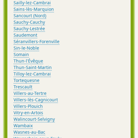
Sailly-lez-Cambrai
Sains-lès-Marquion
Sancourt (Nord)
Sauchy-Cauchy
Sauchy-Lestrée
Saudemont
Séranvillers-Forenville
Sin-le-Noble
Somain
Thun-l'Évêque
Thun-Saint-Martin
Tilloy-lez-Cambrai
Tortequesne
Trescault
Villers-au-Tertre
Villers-lès-Cagnicourt
Villers-Plouich
Vitry-en-Artois
Walincourt-Selvigny
Wambaix
Wasnes-au-Bac