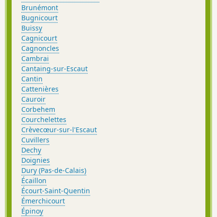
Brunémont
Bugnicourt
Buissy
Cagnicourt
Cagnoncles
Cambrai
Cantaing-sur-Escaut
Cantin
Cattenières
Cauroir
Corbehem
Courchelettes
Crèvecœur-sur-l'Escaut
Cuvillers
Dechy
Doignies
Dury (Pas-de-Calais)
Écaillon
Écourt-Saint-Quentin
Émerchicourt
Épinoy