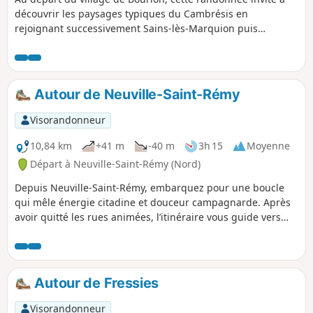
découvrir les paysages typiques du Cambrésis en
rejoignant successivement Sains‑lès‑Marquion puis
Marquion. Entre chemins de campagne, passages boisés et
vues dégagées sur les plaines, l’itinéraire offre une balade
variée, accessible et riche en petites découvertes locales.
Une boucle idéale pour profiter du calme rural et explorer
Autour de Neuville-Saint-Rémy
trois communes marquées par l’histoire et la nature.
Visorandonneur
10,84 km
+41 m
-40 m
3h 15
Moyenne
Départ à Neuville-Saint-Rémy (Nord)
Depuis Neuville-Saint-Rémy, embarquez pour une boucle
qui mêle énergie citadine et douceur campagnarde. Après
avoir quitté les rues animées, l’itinéraire vous guide vers
Tilloy-lez-Cambrai, aux portes de la campagne, avant de
rejoindre Cambrai, cité d’art et d’histoire où chaque façade
semble raconter un passé riche et foisonnant. Puis cap sur
Raillencourt-Sainte-Olle, où les paysages s’ouvrent à
Autour de Fressies
nouveau, offrant de larges horizons et un calme saisissant.
Entre ruelles, monuments, chemins verdoyants et touches
Visorandonneur