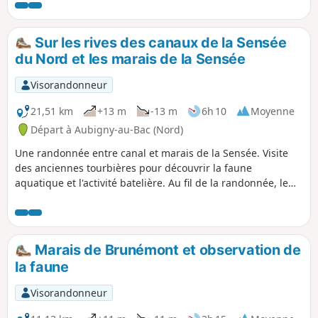
Sur les rives des canaux de la Sensée
du Nord et les marais de la Sensée
Visorandonneur
21,51 km
+13 m
-13 m
6h 10
Moyenne
Départ à Aubigny-au-Bac (Nord)
Une randonnée entre canal et marais de la Sensée. Visite
des anciennes tourbières pour découvrir la faune
aquatique et l'activité batelière. Au fil de la randonnée, le
passage de l’Écluse de Palluel. Au cœur des marais de la
Sensée, entre le pays de l'ail fumé Arleux et celui de
l'échalotte Bugnicourt.
Marais de Brunémont et observation de
la faune
Visorandonneur