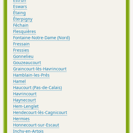
Estrun
Eswars
Étaing
Éterpigny
Féchain
Flesquières
Fontaine-Notre-Dame (Nord)
Fressain
Fressies
Gonnelieu
Gouzeaucourt
Graincourt-lès-Havrincourt
Hamblain-les-Prés
Hamel
Haucourt (Pas-de-Calais)
Havrincourt
Haynecourt
Hem-Lenglet
Hendecourt-lès-Cagnicourt
Hermies
Honnecourt-sur-Escaut
Inchy-en-Artois