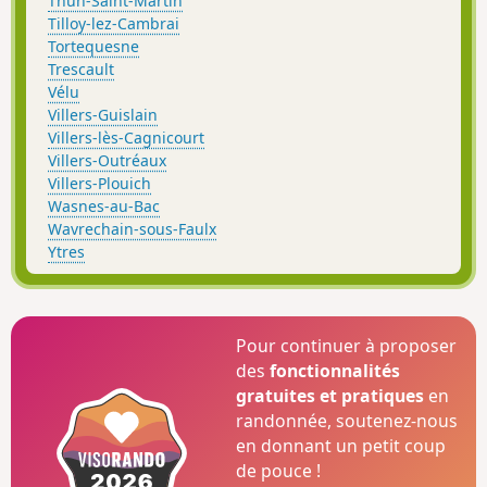
Thun-Saint-Martin
Tilloy-lez-Cambrai
Tortequesne
Trescault
Vélu
Villers-Guislain
Villers-lès-Cagnicourt
Villers-Outréaux
Villers-Plouich
Wasnes-au-Bac
Wavrechain-sous-Faulx
Ytres
Pour continuer à proposer
des
fonctionnalités
gratuites et pratiques
en
randonnée, soutenez-nous
en donnant un petit coup
de pouce !