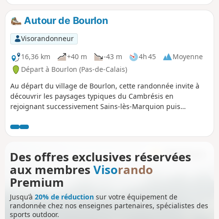
patrimoine. Ici, chaque sentier est une invitation à ralentir,
à écouter le bruissement du vent dans les arbres et à
Autour de Bourlon
savourer le calme des horizons dégagés. Un itinéraire idéal
pour s’oxygéner, admirer les nuances des saisons et
Visorandonneur
redécouvrir la beauté simple des villages d’ici.
16,36 km
+40 m
-43 m
4h 45
Moyenne
Départ à Bourlon (Pas-de-Calais)
Au départ du village de Bourlon, cette randonnée invite à
découvrir les paysages typiques du Cambrésis en
rejoignant successivement Sains‑lès‑Marquion puis
Marquion. Entre chemins de campagne, passages boisés et
vues dégagées sur les plaines, l’itinéraire offre une balade
variée, accessible et riche en petites découvertes locales.
Une boucle idéale pour profiter du calme rural et explorer
Des offres exclusives réservées
trois communes marquées par l’histoire et la nature.
aux membres
Viso
rando
Premium
Jusqu’à
20% de réduction
sur votre équipement de
randonnée chez nos enseignes partenaires, spécialistes des
sports outdoor.