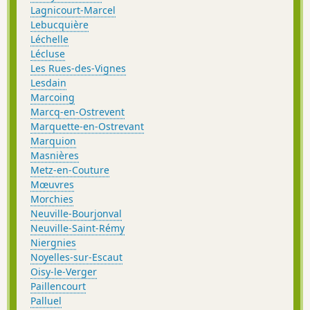
Lagnicourt-Marcel
Lebucquière
Léchelle
Lécluse
Les Rues-des-Vignes
Lesdain
Marcoing
Marcq-en-Ostrevent
Marquette-en-Ostrevant
Marquion
Masnières
Metz-en-Couture
Mœuvres
Morchies
Neuville-Bourjonval
Neuville-Saint-Rémy
Niergnies
Noyelles-sur-Escaut
Oisy-le-Verger
Paillencourt
Palluel