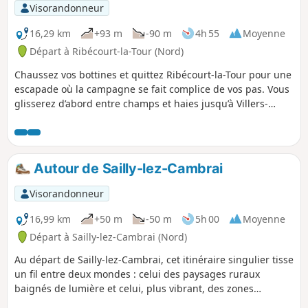
d’authenticité. Entre rivières, petits bois et champs ouverts,
Visorandonneur
chaque détour vous réserve une nouvelle perspective sur le
patrimoine rural de la région. Prêt(e) à respirer l’air frais et
16,29 km
+93 m
-90 m
4h 55
Moyenne
à savourer le calme des sentiers oubliés ? Ce trajet est une
Départ à Ribécourt-la-Tour (Nord)
invitation à ralentir, à observer, et à se reconnecter à
Chaussez vos bottines et quittez Ribécourt-la-Tour pour une
l’essentiel.
escapade où la campagne se fait complice de vos pas. Vous
glisserez d’abord entre champs et haies jusqu’à Villers-
Plouich, havre bucolique où les coquelicots dansent au bord
des sentiers. Poursuivez sur Beaucamps, village charmeur
où la douceur des prairies s’allie au murmure discret des
ruisseaux. Enfin, gagnez Flesquières, posé sur son coteau,
Autour de Sailly-lez-Cambrai
et laissez-vous surprendre par le panorama sur la plaine
picarde. Entre patrimoine rural et paysages apaisants, cette
Visorandonneur
boucle promet une véritable bouffée d’air frais.
16,99 km
+50 m
-50 m
5h 00
Moyenne
Départ à Sailly-lez-Cambrai (Nord)
Au départ de Sailly-lez-Cambrai, cet itinéraire singulier tisse
un fil entre deux mondes : celui des paysages ruraux
baignés de lumière et celui, plus vibrant, des zones
industrielles où l’activité ne s’endort jamais. En chemin, les