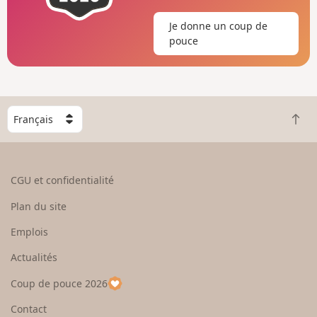
Je donne un coup de
pouce
C
R
h
e
o
t
i
o
s
CGU et confidentialité
u
i
r
s
Plan du site
e
s
n
e
Emplois
h
z
Actualités
a
u
u
n
Coup de pouce 2026
t
p
a
Contact