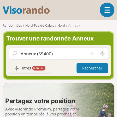
V
O
i
u
s
v
o
Randonnées
Nord-Pas-de-Calais
Nord
Anneux
r
r
i
a
Trouver une randonnée Anneux
r
n
l
d
a
o
A
V
n
u
i
a
t
d
v
Filtres
Rechercher
NOUVEAU
o
e
i
u
r
g
r
l
a
d
e
t
e
c
i
m
h
Partagez votre position
o
o
a
n
i
m
Avec Visorando Premium, partagez votre
p
position en temps réel à vos proches et