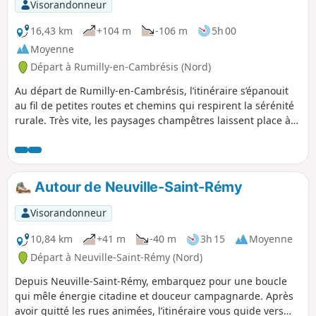
Visorandonneur
16,43 km
+104 m
-106 m
5h 00
Moyenne
Départ à Rumilly-en-Cambrésis (Nord)
Au départ de Rumilly-en-Cambrésis, l’itinéraire s’épanouit
au fil de petites routes et chemins qui respirent la sérénité
rurale. Très vite, les paysages champêtres laissent place à
Crèvecoeur-sur-l’Escaut, avec son charme pittoresque et ses
clins d’œil au passé. La route se poursuit vers Les Rues des
Vignes, où l’on devine dans les alignements et les reliefs la
mémoire viticole d’autrefois, avant d’atteindre Masnières,
Autour de Neuville-Saint-Rémy
bourgade au riche héritage historique, façonné par le
fleuve et les événements. Un parcours qui conjugue le
Visorandonneur
plaisir de la marche avec la découverte d’un patrimoine
discret mais précieux — parfait pour ceux qui aiment
10,84 km
+41 m
-40 m
3h 15
Moyenne
savourer chaque étape autant que la destination.
Départ à Neuville-Saint-Rémy (Nord)
Depuis Neuville-Saint-Rémy, embarquez pour une boucle
qui mêle énergie citadine et douceur campagnarde. Après
avoir quitté les rues animées, l’itinéraire vous guide vers