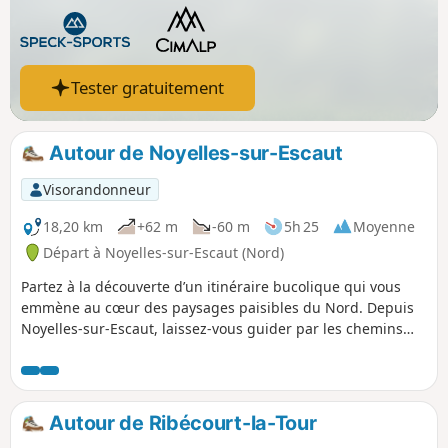
Tester gratuitement
Autour de Noyelles-sur-Escaut
Visorandonneur
18,20 km
+62 m
-60 m
5h 25
Moyenne
Départ à Noyelles-sur-Escaut (Nord)
Partez à la découverte d’un itinéraire bucolique qui vous
emmène au cœur des paysages paisibles du Nord. Depuis
Noyelles-sur-Escaut, laissez-vous guider par les chemins
champêtres qui serpentent vers Marcoing et Masnières,
deux villages empreints de charme et d’histoire. Ce
parcours, à la fois doux et ressourçant, est une véritable
parenthèse de tranquillité, idéale pour les amateurs de
Autour de Ribécourt-la-Tour
balades à pied ou à vélo en quête de nature et