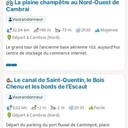
La plaine champêtre au Nord-Ouest de
Cambrai
Visorandonneur
32,04 km
+80 m
-73 m
2h30
Moyenne
Départ à Cambrai (Nord)
Le grand tour de l'ancienne base aérienne 103, aujourd'hui
centre de stockage du commerce internet.
Le canal de Saint-Quentin, le Bois
Chenu et les bords de l'Escaut
Visorandonneur
9,02 km
+2 m
-2 m
2h 35
Facile
Départ à Cambrai (Nord)
Départ du parking du port fluvial de Cantimpré, place