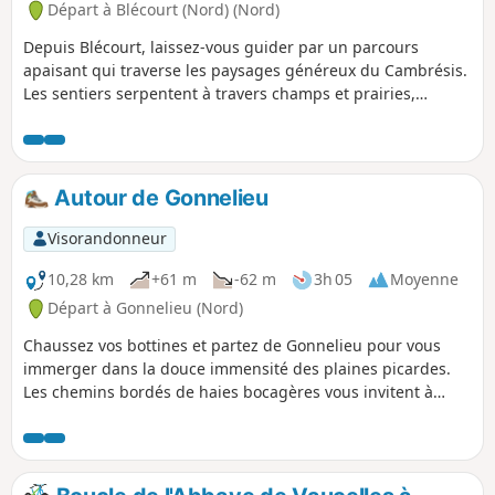
beauté. Un itinéraire accessible à tous, parfait pour se
Départ à Blécourt (Nord) (Nord)
ressourcer et redécouvrir les trésors cachés de notre
Depuis Blécourt, laissez-vous guider par un parcours
région.
apaisant qui traverse les paysages généreux du Cambrésis.
Les sentiers serpentent à travers champs et prairies,
menant tour à tour à Cuvillers, où se mêlent calme et
authenticité, puis à Bantigny, petit village au charme
discret, avant de rejoindre Abancourt et ses panoramas
ouverts sur la campagne environnante. Ici, chaque pas est
Autour de Gonnelieu
une invitation à savourer le silence des chemins de
traverse, à observer le travail de la terre et à se laisser
Visorandonneur
imprégner par la douceur des lieux. Une escapade idéale
pour se ressourcer et redécouvrir la richesse simple de la
10,28 km
+61 m
-62 m
3h 05
Moyenne
vie rurale.
Départ à Gonnelieu (Nord)
Chaussez vos bottines et partez de Gonnelieu pour vous
immerger dans la douce immensité des plaines picardes.
Les chemins bordés de haies bocagères vous invitent à
flâner sous un ciel vaste où le chant des oiseaux rythme vos
pas. Au détour de Gouzeaucourt, laissez-vous surprendre
par l’ombre des forêts, mémoire silencieuse des batailles
qui ont façonné ces terres. Poursuivez vers Villers-Guislain,