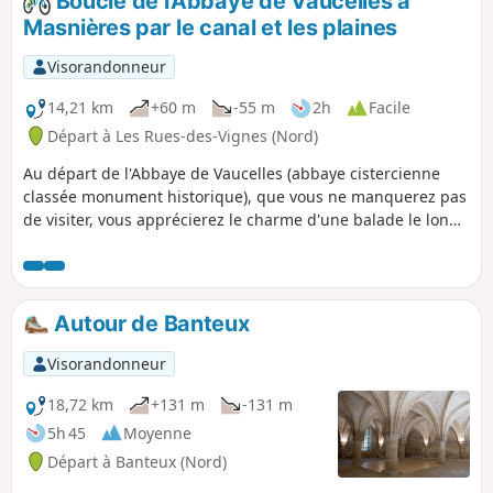
Boucle de l'Abbaye de Vaucelles à
où les vallons verdoyants et les clochers champêtres offrent
Masnières par le canal et les plaines
une halte ressourçante, entre nature et histoire. Entre
patrimoine discret et paysages apaisants, cet itinéraire
Visorandonneur
révèle toute la poésie du petit patrimoine rural.
14,21 km
+60 m
-55 m
2h
Facile
Départ à Les Rues-des-Vignes (Nord)
Au départ de l'Abbaye de Vaucelles (abbaye cistercienne
classée monument historique), que vous ne manquerez pas
de visiter, vous apprécierez le charme d'une balade le long
du canal de Saint-Quentin, puis vous découvrirez les
magnifiques points de vue sur les plaines du Cambrésis.
Autour de Banteux
Visorandonneur
18,72 km
+131 m
-131 m
5h 45
Moyenne
Départ à Banteux (Nord)