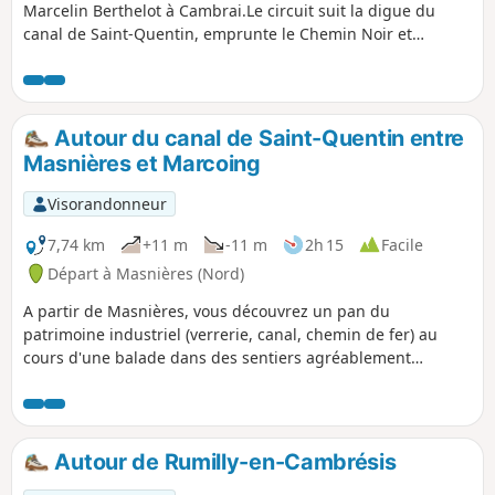
Marcelin Berthelot à Cambrai.Le circuit suit la digue du
canal de Saint-Quentin, emprunte le Chemin Noir et
effectue une boucle dans le Bois Chenu, puis rejoint le
point de départ en longeant le canal puis l'Escaut.Si vous
appréciez le calme, évitez de faire ce circuit le week-end :
beaucoup de sportifs le matin et beaucoup de promeneurs
Autour du canal de Saint-Quentin entre
en famille l'après-midi par beau temps.
Masnières et Marcoing
Visorandonneur
7,74 km
+11 m
-11 m
2h 15
Facile
Départ à Masnières (Nord)
A partir de Masnières, vous découvrez un pan du
patrimoine industriel (verrerie, canal, chemin de fer) au
cours d'une balade dans des sentiers agréablement
aménagés.
Autour de Rumilly-en-Cambrésis