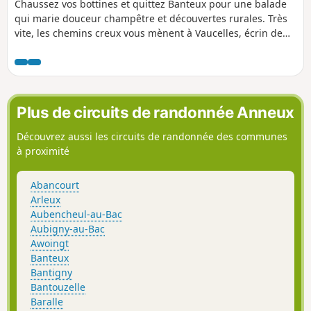
Chaussez vos bottines et quittez Banteux pour une balade
qui marie douceur champêtre et découvertes rurales. Très
vite, les chemins creux vous mènent à Vaucelles, écrin de
prairies parsemées de pommiers et de haies verdoyantes,
où le chant des oiseaux berce vos pas. Poursuivez vers
Bantouzelle, village au charme discret, puis filez en
direction d’Honnecourt-sur-Escaut, où le cours tranquille de
la rivière se reflète dans les vieilles pierres. Entre bocages,
Plus de circuits de randonnée Anneux
rivières et jardins secrets, cet itinéraire promet une
parenthèse apaisante, au rythme de la nature et des
Découvrez aussi les circuits de randonnée des communes
traditions locales.
à proximité
Abancourt
Arleux
Aubencheul-au-Bac
Aubigny-au-Bac
Awoingt
Banteux
Bantigny
Bantouzelle
Baralle