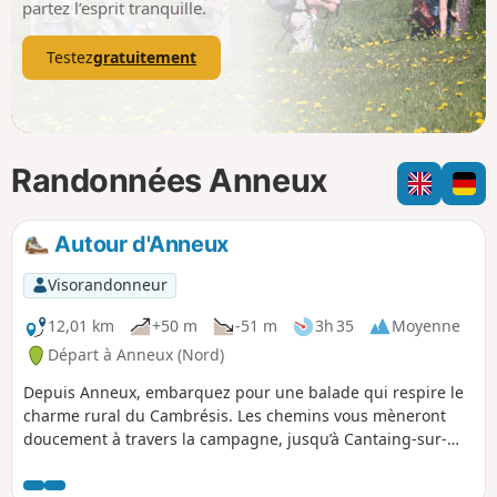
partez l’esprit tranquille.
Testez
gratuitement
Randonnées Anneux
Autour d'Anneux
Visorandonneur
12,01 km
+50 m
-51 m
3h 35
Moyenne
Départ à Anneux (Nord)
Depuis Anneux, embarquez pour une balade qui respire le
charme rural du Cambrésis. Les chemins vous mèneront
doucement à travers la campagne, jusqu’à Cantaing-sur-
Escaut, où l’on croise l’histoire au détour d’une rue, puis
vers Fontaine-Notre-Dame, nichée entre verdure et