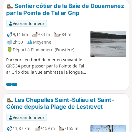
retrouver le sommet par le côté Est.
Sentier côtier de la Baie de Douarnenez
par la Pointe de Tal ar Grip
Visorandonneur
9,11 km
+84 m
-84 m
2h 50
Moyenne
Départ à Plomodiern (Finistère)
Parcours en bord de mer en suivant le
GR®34 pour passer par la Pointe de Tal
ar Grip d'où la vue embrasse la longue
Plage de Pentrez. Retour sur des petites
routes pour découvrir la Chapelle Saint-
Sébastien et sa fontaine. Retrouver
enfin le sentier côtier de l'aller et
Les Chapelles Saint-Suliau et Saint-
constater le changement de paysage au
Côme depuis la Plage de Lestrevet
gré de la marée. (Attention) au départ,
le GR® a été dévié sur une centaine de
Visorandonneur
mètres par la route (information
transmise par un visorandoneur)
11,87 km
+159 m
-155 m