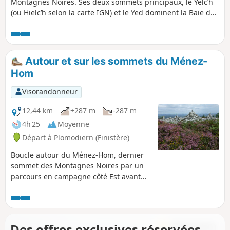
Montagnes Noires. Ses deux sommets principaux, le Yelc’h
(ou Hielc’h selon la carte IGN) et le Yed dominent la Baie de
Douarnenez et la Rade de Brest. Ce circuit en fait le tour,
par des sentiers parfois très discrets sur ses pentes et ses
sommets, et offre un vaste panorama entre la Vallée de
l’Aulne et le Parc Naturel Marin d'Iroise.
Autour et sur les sommets du Ménez-
Hom
Visorandonneur
12,44 km
+287 m
-287 m
4h 25
Moyenne
Départ à Plomodiern (Finistère)
Boucle autour du Ménez-Hom, dernier
sommet des Montagnes Noires par un
parcours en campagne côté Est avant
d'entamer la montée pour passer par
les deux sommets le Yed (329m) puis le
Hielc'h (298m). Large vue panoramique
sur la vallée de l'Aulne et son pont
Des offres exclusives réservées