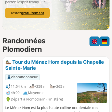
partez l’esprit tranquille.
Testez
gratuitement
Randonnées
Plomodiern
Tour du Ménez Hom depuis la Chapelle
Sainte-Marie
Visorandonneur
11,54 km
+259 m
-265 m
4h 00
Moyenne
Départ à Plomodiern (Finistère)
Le Ménez Hom est la plus haute colline occidentale des