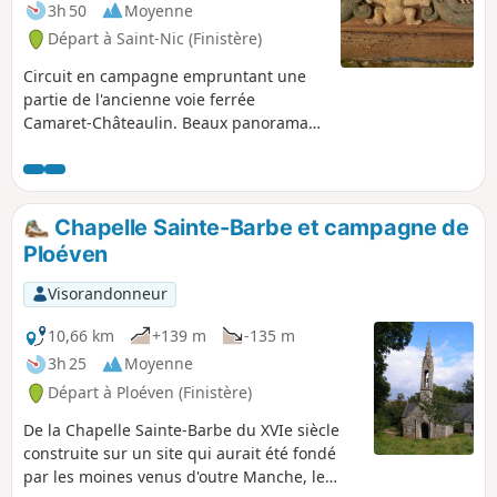
3h 50
Moyenne
Départ à Saint-Nic (Finistère)
Circuit en campagne empruntant une
partie de l'ancienne voie ferrée
Camaret-Châteaulin. Beaux panoramas
sur la Baie de Douarnenez et le flanc
Ouest du Ménez Hom
Chapelle Sainte-Barbe et campagne de
Ploéven
Visorandonneur
10,66 km
+139 m
-135 m
3h 25
Moyenne
Départ à Ploéven (Finistère)
De la Chapelle Sainte-Barbe du XVIe siècle
construite sur un site qui aurait été fondé
par les moines venus d'outre Manche, le