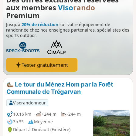
suspendu, le fond de la rade de Brest et
aux membres
Viso
rando
toute la baie de Douarnenez. Belle
végétation de lande rase et de bruyères
Premium
fleuries à partir de juin. Visite possible
Jusqu’à
20% de réduction
sur votre équipement de
de l'imposante chapelle (si ouverture) et
randonnée chez nos enseignes partenaires, spécialistes des
de son enclos avec son calvaire de 1544.
sports outdoor.
Tester gratuitement
Le tour du Ménez Hom par la Forêt
Communale de Trégarvan
Visorandonneur
10,16 km
+244 m
-244 m
3h 35
Moyenne
Départ à Dinéault (Finistère)