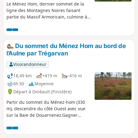
Le Ménez Hom, dernier sommet de la
ligne des Montagnes Noires faisant
partie du Massif Armoricain, culmine à
330 m au dessus de la baie de
Douarnenez. En partant du sommet, ce
circuit fait descendre du côté Ouest
pour ensuite le contourner par le Nord
Du sommet du Ménez Hom au bord de
en passant par la Forêt Communale de
l'Aulne par Trégarvan
Trégarvan et remonter enfin par la côté
Est. Belles perspectives sur la Baie de
Visorandonneur
Douarnenez et tout le bassin de
Châteaulin où coule l'Aulne.
18,49 km
+419 m
-416 m
6h 30
Moyenne
Départ à Dinéault (Finistère)
Partir du sommet du Ménez-hom (330
m), descendre du côté Ouest avec vue
sur la Baie de Douarnenez.Gagner
tranquillement à travers des zones
boisées de pins les bords de la Rivière
Aulne à Trégarvan puis revenir pour