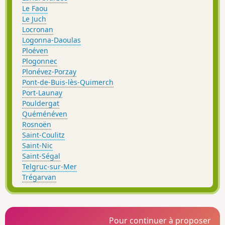
Le Faou
Le Juch
Locronan
Logonna-Daoulas
Ploéven
Plogonnec
Plonévez-Porzay
Pont-de-Buis-lès-Quimerch
Port-Launay
Pouldergat
Quéménéven
Rosnoën
Saint-Coulitz
Saint-Nic
Saint-Ségal
Telgruc-sur-Mer
Trégarvan
Pour continuer à proposer