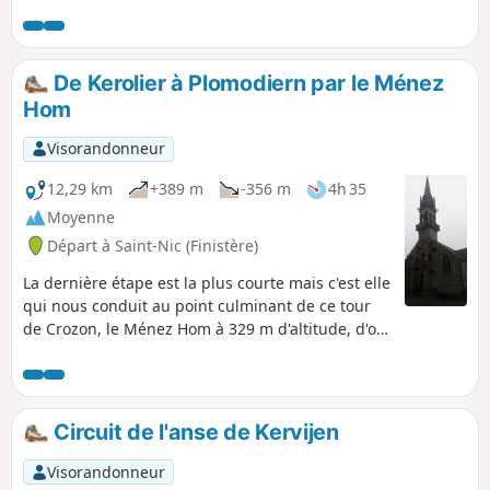
parcours se poursuit dans la campagne du
Porzay, mosaïque de couleurs en fonction
des cultures et de la saison. Au passage,
découvrez la "Quenouille de Sainte-Barbe,
De Kerolier à Plomodiern par le Ménez
stèle de l'âge du fer, sans doute utilisée pour
Hom
des cérémonies culturelles celtiques,. Elle
aurait également servi de pilori pour
Visorandonneur
attacher les condamnés à mort qui y furent
pendus.
12,29 km
+389 m
-356 m
4h 35
Moyenne
Départ à Saint-Nic (Finistère)
La dernière étape est la plus courte mais c'est elle
qui nous conduit au point culminant de ce tour
de Crozon, le Ménez Hom à 329 m d'altitude, d'où
l'on bénéficie d'un panorama étendu.
Circuit de l'anse de Kervijen
Visorandonneur