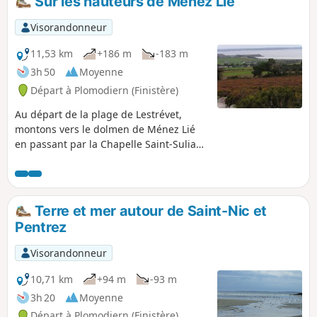
Sur les hauteurs de Ménez Lié
Visorandonneur
11,53 km
+186 m
-183 m
3h 50
Moyenne
Départ à Plomodiern (Finistère)
Au départ de la plage de Lestrévet,
montons vers le dolmen de Ménez Lié
en passant par la Chapelle Saint-Suliau.
Redescendons face à la baie de
Douarnenez par la Chapelle Saint-Côme
pour revenir par la plage.
Terre et mer autour de Saint-Nic et
Pentrez
Visorandonneur
10,71 km
+94 m
-93 m
3h 20
Moyenne
Départ à Plomodiern (Finistère)