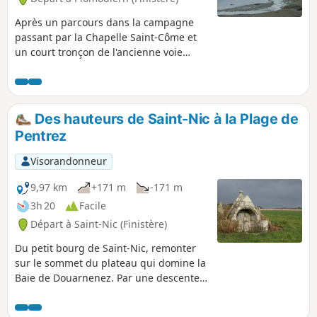
Après un parcours dans la campagne
passant par la Chapelle Saint-Côme et
un court tronçon de l'ancienne voie
ferrée Carhaix - Camaret, le retour
s'effectue par la longue plage de
Pentrez où une zone est réservée aux
chars à voile.
Des hauteurs de Saint-Nic à la Plage de
Pentrez
Visorandonneur
9,97 km
+171 m
-171 m
3h 20
Facile
Départ à Saint-Nic (Finistère)
Du petit bourg de Saint-Nic, remonter
sur le sommet du plateau qui domine la
Baie de Douarnenez. Par une descente
régulière, rejoindre la Plage de Pentrez.
Sur ce parcours, passage au Dolmen de