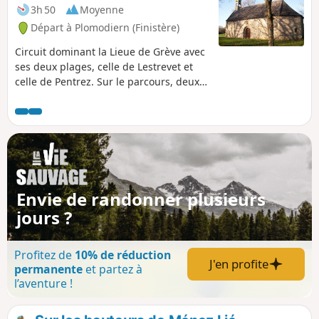
3h 50
Moyenne
Départ à Plomodiern (Finistère)
Circuit dominant la Lieue de Grève avec
ses deux plages, celle de Lestrevet et
celle de Pentrez. Sur le parcours, deux
belles chapelles : Saint-Suliau (fin du
XIIe siècle) et celle de Saint-Côme
(début du XVIe et milieu du XVIIe siècle).
Bon bol d'air marin assuré.
Envie de randonner plusieurs
jours ?
Profitez de
10% de réduction
J'en profite
permanente
et partez à
l’aventure !