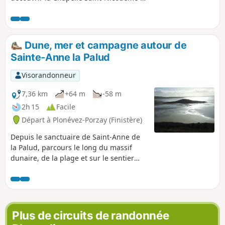
sa fontaine. Retour par la campagne
dominant la baie de Douarnenez.
Attention : GR® interdit entre le (1) et (2)
depuis mars 2021. Étude en cours mais
Dune, mer et campagne autour de
aucune indication sur place. Déviation
Sainte-Anne la Palud
possible par le lieu-dit le Marroux
(sentier VTT).
Visorandonneur
7,36 km
+64 m
-58 m
2h 15
Facile
Départ à Plonévez-Porzay (Finistère)
Depuis le sanctuaire de Saint-Anne de
la Palud, parcours le long du massif
dunaire, de la plage et sur le sentier
côtier du GR®34. Le circuit se poursuit
le long de la roselière de Kervijen et
retrouve le point de départ par des
petites routes de campagne offrant une
vue sur la Baie de Douarnenez.
Plus de circuits de randonnée
Attention : GR® interdit entre le (3) et (4)