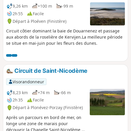
9,26 km
+100 m
-99 m
2h 55
Facile
Départ à Ploéven (Finistère)
Circuit côtier dominant la baie de Douarnenez et passage
aux abords de la roselière de Kervijen.La meilleure période
se situe en mai-juin pour les fleurs des dunes.
Circuit de Saint-Nicodème
Visorandonneur
8,23 km
+74 m
-66 m
2h 35
Facile
Départ à Plonévez-Porzay (Finistère)
Après un parcours en bord de mer, on
longe une zone de marais pour
découvrir la Chapelle Saint-Nicodème et