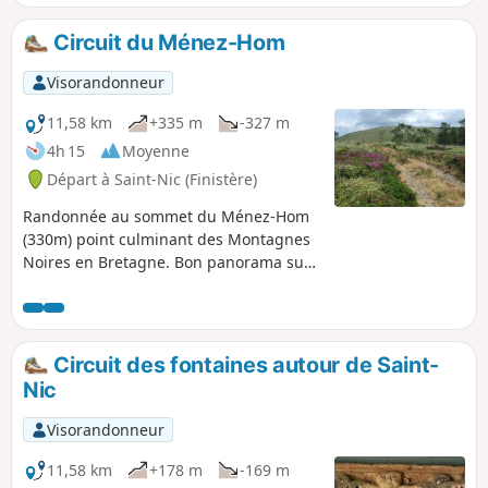
Ménez Lié, à la Chapelle Saint-Côme et
sa fontaine votive et enfin la fontaine
Circuit du Ménez-Hom
près le l'Église Saint-Nicaise de Saint-
Nic.
Visorandonneur
11,58 km
+335 m
-327 m
4h 15
Moyenne
Départ à Saint-Nic (Finistère)
Randonnée au sommet du Ménez-Hom
(330m) point culminant des Montagnes
Noires en Bretagne. Bon panorama sur
la baie de Douarnenez, la presqu’île de
Crozon, l'Aulne maritime. Haut lieu de
l'aéromodélisme.
Circuit des fontaines autour de Saint-
Nic
Visorandonneur
11,58 km
+178 m
-169 m