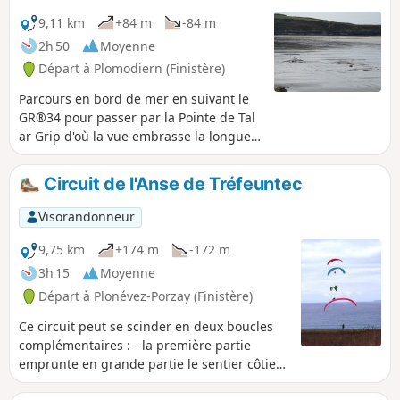
9,11 km
+84 m
-84 m
2h 50
Moyenne
Départ à Plomodiern (Finistère)
Parcours en bord de mer en suivant le
GR®34 pour passer par la Pointe de Tal
ar Grip d'où la vue embrasse la longue
Plage de Pentrez. Retour sur des petites
routes pour découvrir la Chapelle Saint-
Circuit de l'Anse de Tréfeuntec
Sébastien et sa fontaine. Retrouver
enfin le sentier côtier de l'aller et
Visorandonneur
constater le changement de paysage au
gré de la marée. (Attention) au départ,
9,75 km
+174 m
-172 m
le GR® a été dévié sur une centaine de
3h 15
Moyenne
mètres par la route (information
Départ à Plonévez-Porzay (Finistère)
transmise par un visorandoneur)
Ce circuit peut se scinder en deux boucles
complémentaires : - la première partie
emprunte en grande partie le sentier côtier
passant par la Pointe de Tréfeuntec. - la