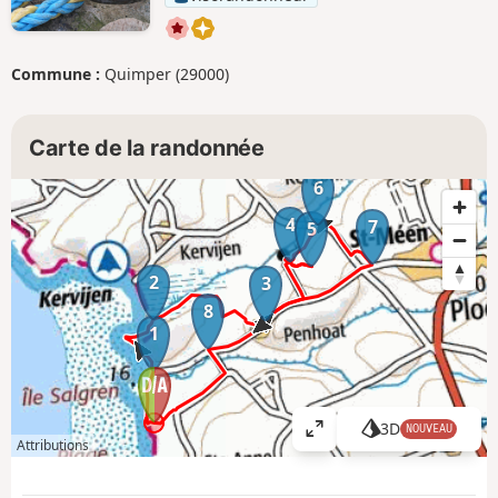
Commune :
Quimper (29000)
Carte de la randonnée
6
4
7
5
2
3
8
1
3D
NOUVEAU
A
Attributions
ff
i