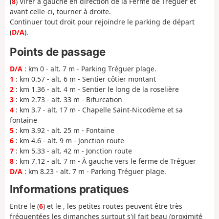
(
8
) Virer à gauche en direction de la Ferme de Tréguer et
avant celle-ci, tourner à droite.
Continuer tout droit pour rejoindre le parking de départ
(
D/A
).
Points de passage
D/A
: km 0 - alt. 7 m - Parking Tréguer plage.
1
: km 0.57 - alt. 6 m - Sentier côtier montant
2
: km 1.36 - alt. 4 m - Sentier le long de la roselière
3
: km 2.73 - alt. 33 m - Bifurcation
4
: km 3.7 - alt. 17 m - Chapelle Saint-Nicodème et sa
fontaine
5
: km 3.92 - alt. 25 m - Fontaine
6
: km 4.6 - alt. 9 m - Jonction route
7
: km 5.33 - alt. 42 m - Jonction route
8
: km 7.12 - alt. 7 m - À gauche vers le ferme de Tréguer
D/A
: km 8.23 - alt. 7 m - Parking Tréguer plage.
Informations pratiques
Entre le (
6
) et le , les petites routes peuvent être très
fréquentées les dimanches surtout s'il fait beau (proximité