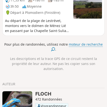
11,53 km
+186 m
-183 m
3h 50
Moyenne
Départ à Plomodiern (Finistère)
Au départ de la plage de Lestrévet,
montons vers le dolmen de Ménez Lié
en passant par la Chapelle Saint-Suliau.
Redescendons face à la baie de
Douarnenez par la Chapelle Saint-Côme
Pour plus de randonnées, utilisez notre
moteur de recherche
pour revenir par la plage.
.
Les descriptions et la trace GPS de ce circuit restent la
propriété de leur auteur. Ne pas les copier sans son
autorisation.
AUTEUR
FLOCH
472 Randonnées
Visorandonneur