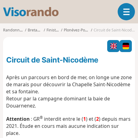
V
O
i
u
s
v
o
Randonnées
Bretagne
Finistère
Plonévez-Porzay
Circuit de Saint-Nicodème
r
r
i
a
r
n
l
d
Circuit de Saint-Nicodème
a
o
n
a
Après un parcours en bord de mer, on longe une zone
v
de marais pour découvrir la Chapelle Saint-Nicodème
i
et sa fontaine.
g
Retour par la campagne dominant la baie de
a
t
Douarnenez.
i
®
o
Attention
: GR
interdit entre le (
1
) et (
2
) depuis mars
n
2021. Étude en cours mais aucune indication sur
place.