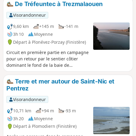
seconde traverse le cordon dunaire pour
De Tréfeuntec à Trezmalaouen
rejoindre la Chapelle Sainte-Anne La Palud.
Dans les deux cas, de belles perspectives
Visorandonneur
sur la Baie de Douarnenez.
9,60 km
+145 m
-141 m
3h 10
Moyenne
Départ à Plonévez-Porzay (Finistère)
Circuit en première partie en campagne
pour un retour par le sentier côtier
dominant le fond de la baie de
Douarnenez.
Terre et mer autour de Saint-Nic et
Pentrez
Visorandonneur
10,71 km
+94 m
-93 m
3h 20
Moyenne
Départ à Plomodiern (Finistère)