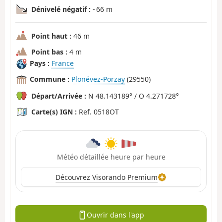
Dénivelé négatif :
- 66 m
Point haut :
46 m
Point bas :
4 m
Pays :
France
Commune :
Plonévez-Porzay
(29550)
Départ/Arrivée :
N 48.143189° / O 4.271728°
Carte(s) IGN :
Ref. 0518OT
Météo détaillée heure par heure
Découvrez Visorando Premium
Ouvrir dans l'app