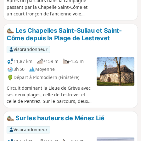
Après un parcours dans la campagne
passant par la Chapelle Saint-Côme et
un court tronçon de l'ancienne voie
ferrée Carhaix - Camaret, le retour
s'effectue par la longue plage de
Les Chapelles Saint-Suliau et Saint-
Pentrez où une zone est réservée aux
Côme depuis la Plage de Lestrevet
chars à voile.
Visorandonneur
11,87 km
+159 m
-155 m
3h 50
Moyenne
Départ à Plomodiern (Finistère)
Circuit dominant la Lieue de Grève avec
ses deux plages, celle de Lestrevet et
celle de Pentrez. Sur le parcours, deux
belles chapelles : Saint-Suliau (fin du
XIIe siècle) et celle de Saint-Côme
Sur les hauteurs de Ménez Lié
(début du XVIe et milieu du XVIIe siècle).
Bon bol d'air marin assuré.
Visorandonneur