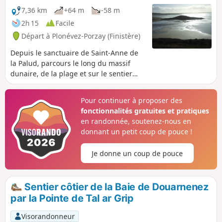
7,36 km
+64 m
-58 m
2h 15
Facile
Départ à Plonévez-Porzay (Finistère)
Depuis le sanctuaire de Saint-Anne de
la Palud, parcours le long du massif
dunaire, de la plage et sur le sentier
côtier du GR®34. Le circuit se poursuit
le long de la roselière de Kervijen et
Pour continuer à proposer des
retrouve le point de départ par des
fonctionnalités gratuites et pratiques
petites routes de campagne offrant une
en randonnée, soutenez-nous en
vue sur la Baie de Douarnenez.
donnant un petit coup de pouce !
Attention : GR® interdit entre le (3) et (4)
depuis mars 2021. Étude en cours mais
Je donne un coup de pouce
aucune indication sur place. Déviation
possible par le lieu-dit le Marroux
(sentier VTT).
Sentier côtier de la Baie de Douarnenez
par la Pointe de Tal ar Grip
Visorandonneur