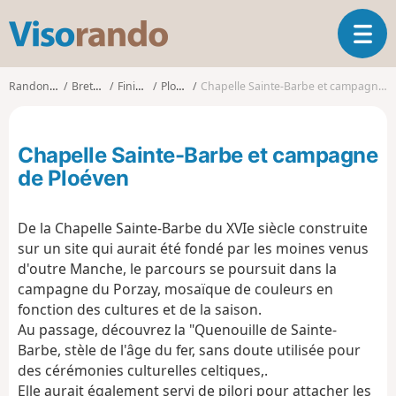
V
O
i
u
s
v
o
Randonnées
Bretagne
Finistère
Ploéven
Chapelle Sainte-Barbe et campagne de Ploéven
r
r
i
a
r
n
Chapelle Sainte-Barbe et campagne
l
d
a
de Ploéven
o
n
a
De la Chapelle Sainte-Barbe du XVIe siècle construite
v
i
sur un site qui aurait été fondé par les moines venus
g
d'outre Manche, le parcours se poursuit dans la
a
campagne du Porzay, mosaïque de couleurs en
t
fonction des cultures et de la saison.
i
Au passage, découvrez la "Quenouille de Sainte-
o
Barbe, stèle de l'âge du fer, sans doute utilisée pour
n
des cérémonies culturelles celtiques,.
Elle aurait également servi de pilori pour attacher les