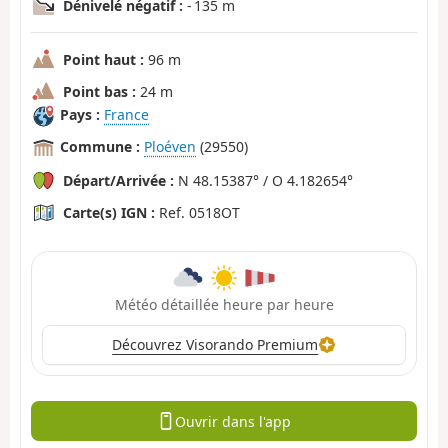
Dénivelé négatif :
- 135 m
Point haut :
96 m
Point bas :
24 m
Pays :
France
Commune :
Ploéven
(29550)
Départ/Arrivée :
N 48.15387° / O 4.182654°
Carte(s) IGN :
Ref. 0518OT
Météo détaillée heure par heure
Découvrez Visorando Premium
Ouvrir dans l'app