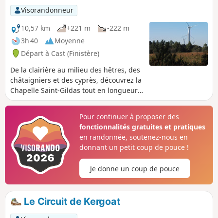
Visorandonneur
10,57 km
+221 m
-222 m
3h 40
Moyenne
Départ à Cast (Finistère)
De la clairière au milieu des hêtres, des
châtaigniers et des cyprès, découvrez la
Chapelle Saint-Gildas tout en longueur
puis, un peu plus bas, sa fontaine
associée, puis enfoncez-vous dans le
Pour continuer à proposer des
bois de Saint-Gildas qui domine la
fonctionnalités gratuites et pratiques
vallée de Châteaulin. Poursuivez dans
en randonnée, soutenez-nous en
cette zone où sont implantées de
donnant un petit coup de pouce !
nombreuses éoliennes.La longue
montée par l'ancienne voie romaine
Je donne un coup de pouce
Châteaulin-Quimper vous fera peut-être
tirer la langue avant d'atteindre les
hauteurs dénudées de Ménez Quelc'h.
Le Circuit de Kergoat
En cours de revision