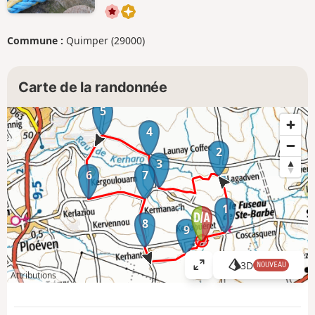
Commune :
Quimper (29000)
Carte de la randonnée
5
4
2
3
6
7
1
8
9
3D
NOUVEAU
A
Attributions
ff
i