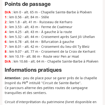
Points de passage
D/A
: km 0 - alt. 65 m - Chapelle Sainte-Barbe à Ploéven
1
: km 0.56 - alt. 84 m - Stèle
2
: km 1.8 - alt. 41 m - Ruisseau de Kerharo
3
: km 3.53 - alt. 43 m - Ferme de Coatmeur
4
: km 4.25 - alt. 43 m - À gauche à la route
5
: km 5.32 - alt. 44 m - Croisement après Sant Jili Uhellan
6
: km 6.78 - alt. 64 m - Bifurcation à gauche
7
: km 8.01 - alt. 42 m - Croisement du lieu-dit Ty Bleïz
8
: km 9.07 - alt. 77 m - Croisement de la Croix de Kerhant
9
: km 10.19 - alt. 86 m - Route vesr Pen ar Hoat
D/A
: km 10.66 - alt. 64 m - Chapelle Sainte-Barbe à Ploéven
Informations pratiques
Attention
: peu de place pour se garer près de la chapelle
®
Inspiré du PR
intitulé "Circuit de Sainte-Barbe".
Ce parcours alterne des petites routes de campagne
tranquilles et des sentiers.
Circuit d'interprétation du patrimoine (livret disponible en