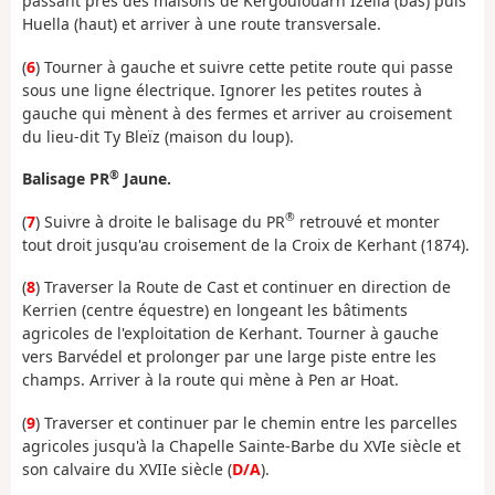
passant près des maisons de Kergoulouarn Izella (bas) puis
Huella (haut) et arriver à une route transversale.
(
6
) Tourner à gauche et suivre cette petite route qui passe
sous une ligne électrique. Ignorer les petites routes à
gauche qui mènent à des fermes et arriver au croisement
du lieu-dit Ty Bleïz (maison du loup).
®
Balisage PR
Jaune.
®
(
7
) Suivre à droite le balisage du PR
retrouvé et monter
tout droit jusqu'au croisement de la Croix de Kerhant (1874).
(
8
) Traverser la Route de Cast et continuer en direction de
Kerrien (centre équestre) en longeant les bâtiments
agricoles de l'exploitation de Kerhant. Tourner à gauche
vers Barvédel et prolonger par une large piste entre les
champs. Arriver à la route qui mène à Pen ar Hoat.
(
9
) Traverser et continuer par le chemin entre les parcelles
agricoles jusqu'à la Chapelle Sainte-Barbe du XVIe siècle et
son calvaire du XVIIe siècle (
D/A
).