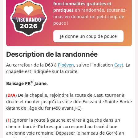
fonctionnalités gratuites et
pratiques
en randonnée, soutenez-
nous en donnant un petit coup de
pouce !
Je donne un coup de pouce
Description de la randonnée
Au carrefour de la D63 à
Ploéven
, suivre l'indication
Cast
. La
chapelle est indiquée sur la droite.
®
Balisage PR
Jaune.
(
D/A
) De la chapelle, rejoindre la route de Cast, tourner à
droite et monter jusqu'à la stèle dite Fuseau de Sainte-Barbe
datant de l'âge du fer (450 avant J-C).
(
1
) Ignorer la route à gauche et virer à gauche dans un
chemin bordé d'arbres qui correspond au tracé d'une
ancienne voie romaine. Dépasser le hameau de Gorré an