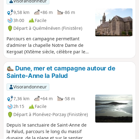
Visorandonneur
9,58 km
+86 m
-86 m
3h 00
Facile
Départ à Quéménéven (Finistère)
Parcours en campagne permettant
d'admirer la chapelle Notre Dame de
Kergoat (XVIème siècle, célèbre par le
tableau de Jules Breton "le pardon de
Kergoat" 1891 présenté au Musée des
Dune, mer et campagne autour de
Beaux-Arts de Quimper. Passage par la
Sainte-Anne la Palud
fontaine et la lisière de la Forêt du Duc.
Visorandonneur
7,36 km
+64 m
-58 m
2h 15
Facile
Départ à Plonévez-Porzay (Finistère)
Depuis le sanctuaire de Saint-Anne de
la Palud, parcours le long du massif
dunaire, de la plage et sur le sentier