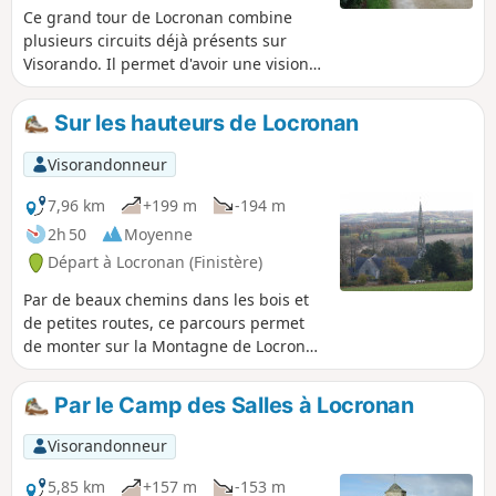
Ce grand tour de Locronan combine
plusieurs circuits déjà présents sur
Visorando. Il permet d'avoir une vision
plus globale de la cité elle-même ainsi
que de sa campagne et de son
Sur les hauteurs de Locronan
environnement boisé.
Visorandonneur
7,96 km
+199 m
-194 m
2h 50
Moyenne
Départ à Locronan (Finistère)
Par de beaux chemins dans les bois et
de petites routes, ce parcours permet
de monter sur la Montagne de Locronan
où est située la petite Chapelle ar Sonj,
étape incontournable des différentes
Par le Camp des Salles à Locronan
troménies : point de vue sur Locronan et
toute la région du Porzay du Ménez
Visorandonneur
Hom à la Baie de Douarnenez. Ce circuit
se prolonge par la descente dans le bois
5,85 km
+157 m
-153 m