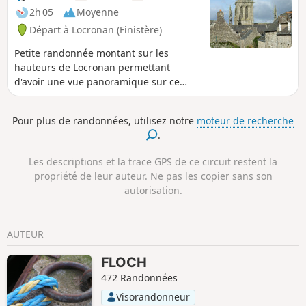
pour arriver à l'Imposante Chapelle
2h 05
Moyenne
Saint-Thélau et de revenir ensuite par le
Départ à Locronan (Finistère)
centre historique de Locronan.
Petite randonnée montant sur les
hauteurs de Locronan permettant
d'avoir une vue panoramique sur ce
bourg et toute la plaine du Porzay de la
Montagne du Ménez-Hom à la Baie de
Pour plus de randonnées, utilisez notre
moteur de recherche
Douarnenez. Passage auprès du site
.
archéologique du Camp des Salles,
village carolingien du haut Moyen Âge,
Les descriptions et la trace GPS de ce circuit restent la
fouillé en 1989 et qui n'a pas livré tous
propriété de leur auteur. Ne pas les copier sans son
ses secrets, la végétation boisée ayant
autorisation.
repris ses droits.
AUTEUR
FLOCH
472 Randonnées
Visorandonneur