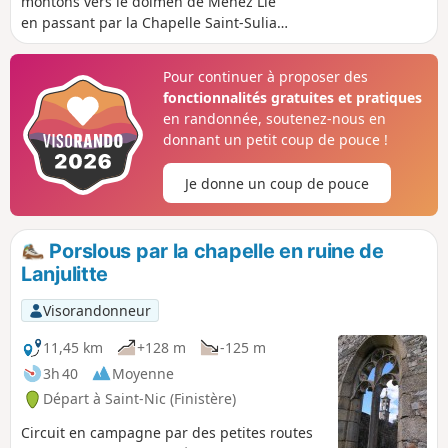
montons vers le dolmen de Ménez Lié
en passant par la Chapelle Saint-Suliau.
Redescendons face à la baie de
Douarnenez par la Chapelle Saint-Côme
Pour continuer à proposer des
pour revenir par la plage.
fonctionnalités gratuites et pratiques
en randonnée, soutenez-nous en
donnant un petit coup de pouce !
Je donne un coup de pouce
Porslous par la chapelle en ruine de
Lanjulitte
Visorandonneur
11,45 km
+128 m
-125 m
3h 40
Moyenne
Départ à Saint-Nic (Finistère)
Circuit en campagne par des petites routes