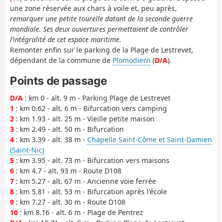
une zone réservée aux chars à voile et, peu après,
remarquer une petite tourelle datant de la seconde guerre
mondiale. Ses deux ouvertures permettaient de contrôler
l’intégralité de cet espace maritime.
Remonter enfin sur le parking de la Plage de Lestrevet,
dépendant de la commune de
Plomodiern
(
D/A
).
Points de passage
D/A
: km 0 - alt. 9 m - Parking Plage de Lestrevet
1
: km 0.62 - alt. 6 m - Bifurcation vers camping
2
: km 1.93 - alt. 25 m - Vieille petite maison
3
: km 2.49 - alt. 50 m - Bifurcation
4
: km 3.39 - alt. 38 m -
Chapelle Saint-Côme et Saint-Damien
(Saint-Nic)
5
: km 3.95 - alt. 73 m - Bifurcation vers maisons
6
: km 4.7 - alt. 93 m - Route D108
7
: km 5.27 - alt. 67 m - Ancienne voie ferrée
8
: km 5.81 - alt. 53 m - Bifurcation après l'école
9
: km 7.27 - alt. 30 m - Route D108
10
: km 8.16 - alt. 6 m - Plage de Pentrez