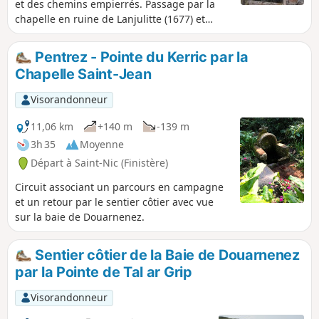
et des chemins empierrés. Passage par la
chapelle en ruine de Lanjulitte (1677) et
retour par le GR®34 surplombant la baie de
Douarnenez.
Pentrez - Pointe du Kerric par la
Chapelle Saint-Jean
Visorandonneur
11,06 km
+140 m
-139 m
3h 35
Moyenne
Départ à Saint-Nic (Finistère)
Circuit associant un parcours en campagne
et un retour par le sentier côtier avec vue
sur la baie de Douarnenez.
Sentier côtier de la Baie de Douarnenez
par la Pointe de Tal ar Grip
Visorandonneur