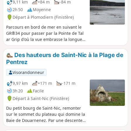
9,11 km
+84 m
-84 m
2h 50
Moyenne
Départ à Plomodiern (Finistère)
Parcours en bord de mer en suivant le
GR®34 pour passer par la Pointe de Tal
ar Grip d'où la vue embrasse la longue
Plage de Pentrez. Retour sur des petites
routes pour découvrir la Chapelle Saint-
Des hauteurs de Saint-Nic à la Plage de
Sébastien et sa fontaine. Retrouver
Pentrez
enfin le sentier côtier de l'aller et
constater le changement de paysage au
Visorandonneur
gré de la marée. (Attention) au départ,
le GR® a été dévié sur une centaine de
9,97 km
+171 m
-171 m
mètres par la route (information
3h 20
Facile
transmise par un visorandoneur)
Départ à Saint-Nic (Finistère)
Du petit bourg de Saint-Nic, remonter
sur le sommet du plateau qui domine la
Baie de Douarnenez. Par une descente
régulière, rejoindre la Plage de Pentrez.