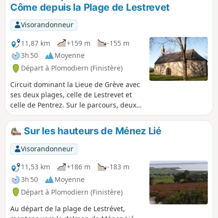
Côme depuis la Plage de Lestrevet
Visorandonneur
11,87 km
+159 m
-155 m
3h 50
Moyenne
Départ à Plomodiern (Finistère)
Circuit dominant la Lieue de Grève avec
ses deux plages, celle de Lestrevet et
celle de Pentrez. Sur le parcours, deux
belles chapelles : Saint-Suliau (fin du
XIIe siècle) et celle de Saint-Côme
Sur les hauteurs de Ménez Lié
(début du XVIe et milieu du XVIIe siècle).
Bon bol d'air marin assuré.
Visorandonneur
11,53 km
+186 m
-183 m
3h 50
Moyenne
Départ à Plomodiern (Finistère)
Au départ de la plage de Lestrévet,