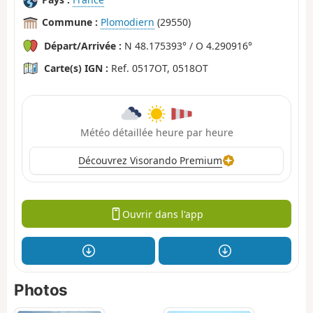
Commune :
Plomodiern
(29550)
Départ/Arrivée :
N 48.175393° / O 4.290916°
Carte(s) IGN :
Ref. 0517OT, 0518OT
Météo détaillée heure par heure
Découvrez Visorando Premium
Ouvrir dans l'app
Photos