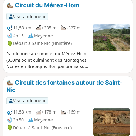
Sur ce parcours, passage au Dolmen de
Circuit du Ménez-Hom
Ménez Lié, à la Chapelle Saint-Côme et
sa fontaine votive et enfin la fontaine
Visorandonneur
près le l'Église Saint-Nicaise de Saint-
Nic.
11,58 km
+335 m
-327 m
4h 15
Moyenne
Départ à Saint-Nic (Finistère)
Randonnée au sommet du Ménez-Hom
(330m) point culminant des Montagnes
Noires en Bretagne. Bon panorama sur
la baie de Douarnenez, la presqu’île de
Crozon, l'Aulne maritime. Haut lieu de
Circuit des fontaines autour de Saint-
l'aéromodélisme.
Nic
Visorandonneur
11,58 km
+178 m
-169 m
3h 50
Moyenne
Départ à Saint-Nic (Finistère)