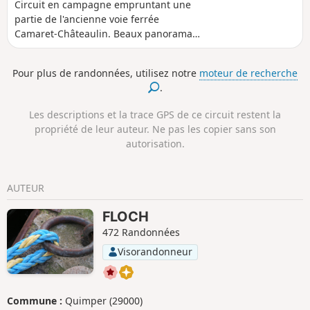
Circuit en campagne empruntant une
partie de l'ancienne voie ferrée
Camaret-Châteaulin. Beaux panoramas
sur la Baie de Douarnenez et le flanc
Ouest du Ménez Hom
Pour plus de randonnées, utilisez notre
moteur de recherche
.
Les descriptions et la trace GPS de ce circuit restent la
propriété de leur auteur. Ne pas les copier sans son
autorisation.
AUTEUR
FLOCH
472 Randonnées
Visorandonneur
Commune :
Quimper (29000)