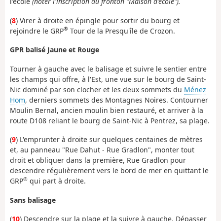
l'école
(noter l'inscription au fronton "Maison d'école").
(
8
) Virer à droite en épingle pour sortir du bourg et
®
rejoindre le GRP
Tour de la Presqu'île de Crozon.
GPR balisé Jaune et Rouge
Tourner à gauche avec le balisage et suivre le sentier entre
les champs qui offre, à l'Est, une vue sur le bourg de Saint-
Nic dominé par son clocher et les deux sommets du
Ménez
Hom
, derniers sommets des Montagnes Noires. Contourner
Moulin Bernal, ancien moulin bien restauré, et arriver à la
route D108 reliant le bourg de Saint-Nic à Pentrez, sa plage.
(
9
) L'emprunter à droite sur quelques centaines de mètres
et, au panneau "Rue Dahut - Rue Gradlon", monter tout
droit et obliquer dans la première, Rue Gradlon pour
descendre régulièrement vers le bord de mer en quittant le
®
GRP
qui part à droite.
Sans balisage
(
10
) Descendre sur la plage et la suivre à gauche. Dépasser