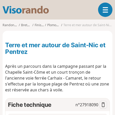
V
O
i
u
s
v
o
Randonnées
Bretagne
Finistère
Plomodiern
Terre et mer autour de Saint-Nic et Pentrez
r
r
i
a
r
n
Terre et mer autour de Saint-Nic et
l
d
a
Pentrez
o
n
a
Après un parcours dans la campagne passant par la
v
i
Chapelle Saint-Côme et un court tronçon de
g
l'ancienne voie ferrée Carhaix - Camaret, le retour
a
s'effectue par la longue plage de Pentrez où une zone
t
est réservée aux chars à voile.
i
o
Fiche technique
n
n°
27918090