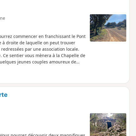
ne
 pourrez commencer en franchissant le Pont
 à droite de laquelle on peut trouver
redressées par une association locale.
 Ce sentier vous mènera à la Chapelle de
. Quelques jeunes couples amoureux de
. Le retour se fait par la combe des
Novis. Le parcours est en grande partie
rte
.Vous pourrez découvrir deux magnifiques