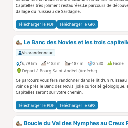
Capitelles très joliment restaurées.Le parcours de découv
dallage du ruisseau de Sardagne.
Télécharger le PDF
Télécharger le GPX
Le Banc des Novies et les trois capitel
Visorandonneur
6,79 km
+183 m
-187 m
2h 30
Facile
Départ à Bourg-Saint-Andéol (Ardèche)
Ce parcours vous fera randonner dans le lit d'un ruisseau 
voir de près le Banc des Novis, jolie curiosité géologique, e
Capitelles seront sur votre chemin.
Télécharger le PDF
Télécharger le GPX
Boucle du Val des Nymphes au Creux 