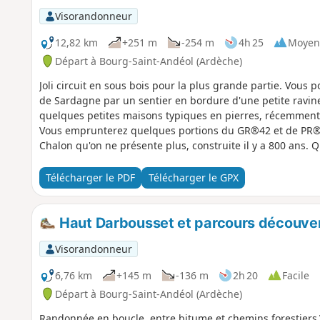
Visorandonneur
12,82 km
+251 m
-254 m
4h 25
Moyen
Départ à Bourg-Saint-Andéol (Ardèche)
Joli circuit en sous bois pour la plus grande partie. Vous
de Sardagne par un sentier en bordure d'une petite ravine
quelques petites maisons typiques en pierres, récemment 
Vous emprunterez quelques portions du GR®42 et de PR®.
Chalon qu'on ne présente plus, construite il y a 800 ans
nature et de patrimoine s'y marient encore aux beaux jours
Acacias et vous passerez au pied du magnifique Banc des 
Télécharger le PDF
Télécharger le GPX
dans un ruisseau (à sec) avec de beaux dallages calcaires.
Haut Darbousset et parcours découve
Visorandonneur
6,76 km
+145 m
-136 m
2h 20
Facile
Départ à Bourg-Saint-Andéol (Ardèche)
Randonnée en boucle, entre bitume et chemins forestiers