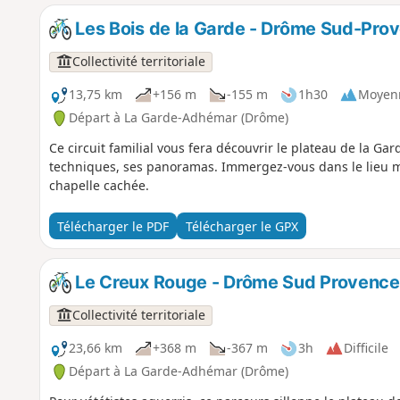
Les Bois de la Garde - Drôme Sud-Pro
Collectivité territoriale
13,75 km
+156 m
-155 m
1h30
Moyen
Départ à La Garde-Adhémar (Drôme)
Ce circuit familial vous fera découvrir le plateau de la Ga
techniques, ses panoramas. Immergez-vous dans le lieu 
chapelle cachée.
Télécharger le PDF
Télécharger le GPX
Le Creux Rouge - Drôme Sud Provence
Collectivité territoriale
23,66 km
+368 m
-367 m
3h
Difficile
Départ à La Garde-Adhémar (Drôme)