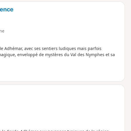
o
a
vence
i
m
p
ne
rde Adhémar, avec ses sentiers ludiques mais parfois
magique, enveloppé de mystères du Val des Nymphes et sa