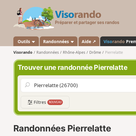
V
i
s
o
r
a
Outils
Randonnées
Aide ↗
Viso
rando
Pre
n
Visorando
Randonnées
Rhône-Alpes
Drôme
Pierrelatte
d
o
Trouver une randonnée Pierrelatte
Filtres
NOUVEAU
Randonnées Pierrelatte