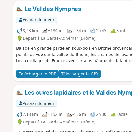
Le Val des Nymphes
Visorandonneur
8,23 km
+134 m
-134 m
2h 45
Facile
Départ à La Garde-Adhémar (Drôme)
Balade en grande partie en sous-bois en Drôme provençal
points de vue sur la vallée du Rhône, les champs de lavand
beaux villages de France avec certains bâtiments datant d
Télécharger le PDF
Télécharger le GPX
Les cuves lapidaires et le Val des Ny
Visorandonneur
7,13 km
+152 m
-156 m
2h 30
Facile
Départ à La Garde-Adhémar (Drôme)
Au-dessus du Val des Nymphes, la carte IGN référence de p