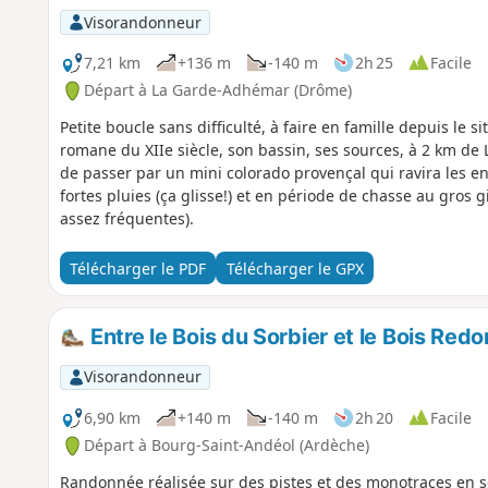
Visorandonneur
7,21 km
+136 m
-140 m
2h 25
Facile
Départ à La Garde-Adhémar (Drôme)
Petite boucle sans difficulté, à faire en famille depuis le 
romane du XIIe siècle, son bassin, ses sources, à 2 km d
de passer par un mini colorado provençal qui ravira les enf
fortes pluies (ça glisse!) et en période de chasse au gros g
assez fréquentes).
Télécharger le PDF
Télécharger le GPX
Entre le Bois du Sorbier et le Bois Redo
Visorandonneur
6,90 km
+140 m
-140 m
2h 20
Facile
Départ à Bourg-Saint-Andéol (Ardèche)
Randonnée réalisée sur des pistes et des monotraces en so