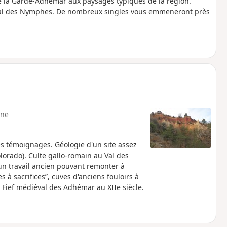
 de la Garde-Adhémar aux paysages typiques de la région.
 Val des Nymphes. De nombreux singles vous emmeneront près
ne
 ses témoignages. Géologie d'un site assez
orado). Culte gallo-romain au Val des
un travail ancien pouvant remonter à
 à sacrifices”, cuves d'anciens fouloirs à
e). Fief médiéval des Adhémar au XIIe siècle.