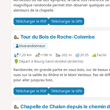
magnifique randonnée permet d'en observer quelques unes,
alentours de la chapelle.
Télécharger le PDF
Télécharger le GPX
Tour du Bois de Roche-Colombe
Visorandonneur
7,20 km
+198 m
-202 m
2h 35
Facile
Départ à Bourg-Saint-Andéol (Ardèche)
Randonnée, en grande partie en sous-bois, sur de beaux sen
vues sur la vallée du Rhône et le Mont Ventoux. Pas de diff
pour aller jusqu'au bois.
Télécharger le PDF
Télécharger le GPX
Chapelle de Chalon depuis le chemin d