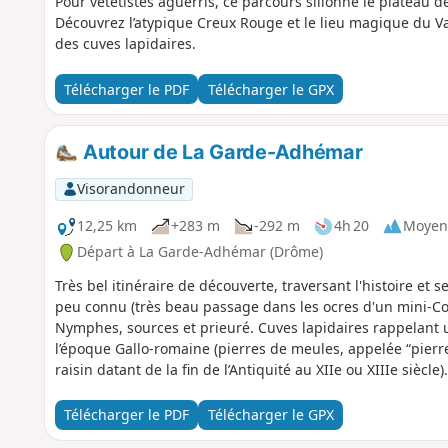
Pour vététistes aguerris, ce parcours sillonne le plateau
Découvrez l’atypique Creux Rouge et le lieu magique du
des cuves lapidaires.
Télécharger le PDF
Télécharger le GPX
Autour de La Garde-Adhémar
Visorandonneur
12,25 km
+283 m
-292 m
4h 20
Moyen
Départ à La Garde-Adhémar (Drôme)
Très bel itinéraire de découverte, traversant l'histoire et
peu connu (très beau passage dans les ocres d'un mini-Col
Nymphes, sources et prieuré. Cuves lapidaires rappelant 
l’époque Gallo-romaine (pierres de meules, appelée “pierres
raisin datant de la fin de l’Antiquité au XIIe ou XIIIe siècl
Télécharger le PDF
Télécharger le GPX