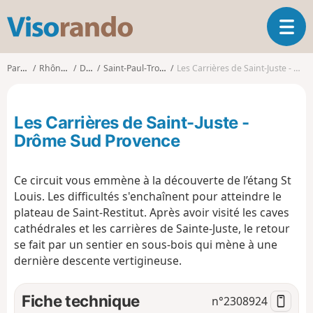
V
O
i
u
s
v
o
Parcours
Rhône-Alpes
Drôme
Saint-Paul-Trois-Châteaux
Les Carrières de Saint-Juste - Drôme Sud Provence
r
r
i
a
r
n
Les Carrières de Saint-Juste -
l
d
a
Drôme Sud Provence
o
n
a
Ce circuit vous emmène à la découverte de l’étang St
v
i
Louis. Les difficultés s'enchaînent pour atteindre le
g
plateau de Saint-Restitut. Après avoir visité les caves
a
cathédrales et les carrières de Sainte-Juste, le retour
t
se fait par un sentier en sous-bois qui mène à une
i
dernière descente vertigineuse.
o
n
Fiche technique
n°
2308924