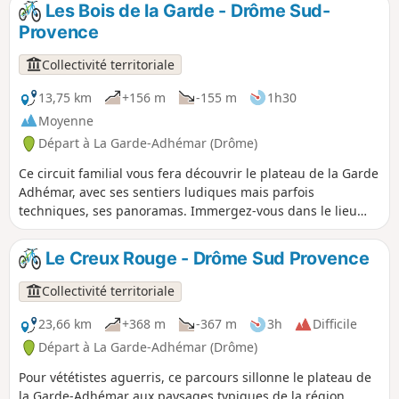
Les Bois de la Garde - Drôme Sud-
Provence
Collectivité territoriale
13,75 km
+156 m
-155 m
1h30
Moyenne
Départ à La Garde-Adhémar (Drôme)
Ce circuit familial vous fera découvrir le plateau de la Garde
Adhémar, avec ses sentiers ludiques mais parfois
techniques, ses panoramas. Immergez-vous dans le lieu
magique, enveloppé de mystères du Val des Nymphes et sa
chapelle cachée.
Le Creux Rouge - Drôme Sud Provence
Collectivité territoriale
23,66 km
+368 m
-367 m
3h
Difficile
Départ à La Garde-Adhémar (Drôme)
Pour vététistes aguerris, ce parcours sillonne le plateau de
la Garde-Adhémar aux paysages typiques de la région.