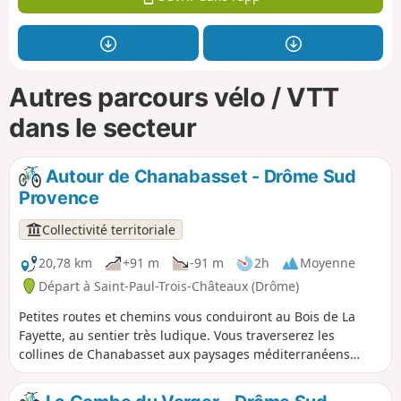
Autres parcours vélo / VTT
dans le secteur
Autour de Chanabasset - Drôme Sud
Provence
Collectivité territoriale
20,78 km
+91 m
-91 m
2h
Moyenne
Départ à Saint-Paul-Trois-Châteaux (Drôme)
Petites routes et chemins vous conduiront au Bois de La
Fayette, au sentier très ludique. Vous traverserez les
collines de Chanabasset aux paysages méditerranéens
avant d’emprunter la voie verte pour terminer la balade
avec l’atypique Bois de Pièjoux.