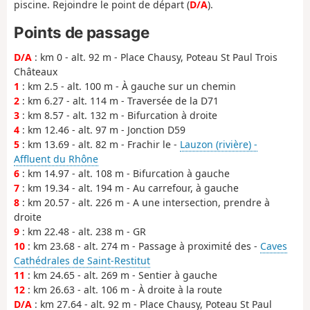
piscine. Rejoindre le point de départ (
D/A
).
Points de passage
D/A
: km 0 - alt. 92 m - Place Chausy, Poteau St Paul Trois
Châteaux
1
: km 2.5 - alt. 100 m - À gauche sur un chemin
2
: km 6.27 - alt. 114 m - Traversée de la D71
3
: km 8.57 - alt. 132 m - Bifurcation à droite
4
: km 12.46 - alt. 97 m - Jonction D59
5
: km 13.69 - alt. 82 m - Frachir le -
Lauzon (rivière) -
Affluent du Rhône
6
: km 14.97 - alt. 108 m - Bifurcation à gauche
7
: km 19.34 - alt. 194 m - Au carrefour, à gauche
8
: km 20.57 - alt. 226 m - A une intersection, prendre à
droite
9
: km 22.48 - alt. 238 m - GR
10
: km 23.68 - alt. 274 m - Passage à proximité des -
Caves
Cathédrales de Saint-Restitut
11
: km 24.65 - alt. 269 m - Sentier à gauche
12
: km 26.63 - alt. 106 m - À droite à la route
D/A
: km 27.64 - alt. 92 m - Place Chausy, Poteau St Paul