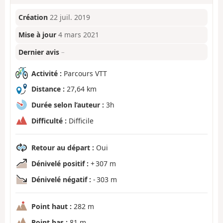
Création
22 juil. 2019
Mise à jour
4 mars 2021
Dernier avis
–
Activité :
Parcours VTT
Distance :
27,64 km
Durée selon l’auteur :
3h
Difficulté :
Difficile
Retour au départ :
Oui
Dénivelé positif :
+ 307 m
Dénivelé négatif :
- 303 m
Point haut :
282 m
Point bas :
81 m