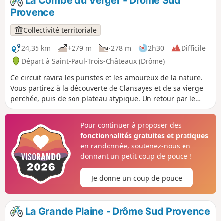
La Combe du Verger - Drôme Sud
Provence
Collectivité territoriale
24,35 km
+279 m
-278 m
2h30
Difficile
Départ à Saint-Paul-Trois-Châteaux (Drôme)
Ce circuit ravira les puristes et les amoureux de la nature.
Vous partirez à la découverte de Clansayes et de sa vierge
perchée, puis de son plateau atypique. Un retour par le
sentier de la truffière historique et une descente pentue et
technique vous conduira jusqu'à l'arrivée.
Pour continuer à proposer des
fonctionnalités gratuites et pratiques
en randonnée, soutenez-nous en
donnant un petit coup de pouce !
Je donne un coup de pouce
La Grande Plaine - Drôme Sud Provence