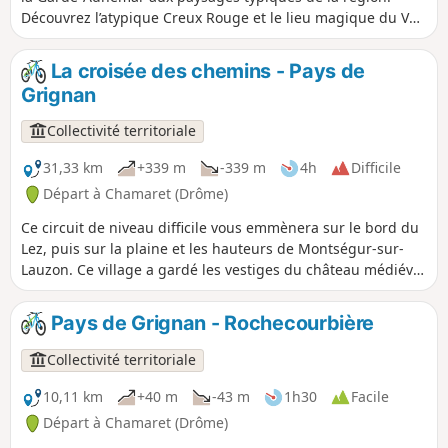
Découvrez l’atypique Creux Rouge et le lieu magique du Val
des Nymphes. De nombreux singles vous emmeneront près
des cuves lapidaires.
La croisée des chemins - Pays de
Grignan
Collectivité territoriale
31,33 km
+339 m
-339 m
4h
Difficile
Départ à Chamaret (Drôme)
Ce circuit de niveau difficile vous emmènera sur le bord du
Lez, puis sur la plaine et les hauteurs de Montségur-sur-
Lauzon. Ce village a gardé les vestiges du château médiéval
et de son enceinte, appelé Vieux Montségur. Vous
continuerez par de beaux chemins jusqu’au village de
Pays de Grignan - Rochecourbière
Solérieux. Ensuite vous prendrez de la hauteur et arriverez
avec une superbe vue sur Clansayes et sa Vierge perchée.
Collectivité territoriale
Par de magnifiques singles, vous traverserez une partie des
bois du Rouvergue pour rejoindre Chamaret.
10,11 km
+40 m
-43 m
1h30
Facile
Départ à Chamaret (Drôme)