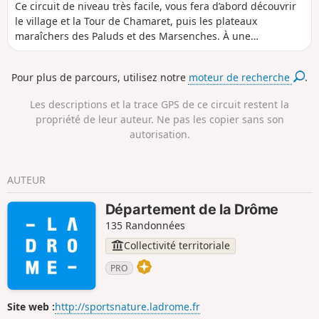
Ce circuit de niveau très facile, vous fera d’abord découvrir
le village et la Tour de Chamaret, puis les plateaux
maraîchers des Paluds et des Marsenches. À une
bifurcation, vous apercevrez la très belle croix en pierre des
Vicaires, pour ensuite découvrir la fabuleuse Grotte de
Pour plus de parcours, utilisez notre
moteur de recherche
.
Rochecourbière et la table en pierre de Madame de
Sévigné. De beaux chemins à travers chênes truffiers et
Les descriptions et la trace GPS de ce circuit restent la
lavande, vous ramèneront à Chamaret, tout en passant
propriété de leur auteur. Ne pas les copier sans son
devant la merveilleuse Chapelle Saint-Barthélémy.
autorisation.
AUTEUR
Département de la Drôme
135 Randonnées
Collectivité territoriale
PRO
Site web :
http://sportsnature.ladrome.fr