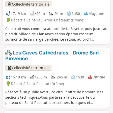
Collectivité territoriale
17,19 km
+92 m
-91 m
1h30
Moyenne
Départ à Saint-Paul-Trois-Châteaux (Drôme)
Ce circuit vous conduira au bois de La Fayette, puis jusqu'au
pied du village de Clansayes et son éperon rocheux
surmonté de sa vierge perchée. Le retour, au profil
descendant, vous conduira aux faubourgs de Saint-Paul-
Trois-Châteaux.
Les Caves Cathédrales - Drôme Sud
Provence
Collectivité territoriale
15,19 km
+255 m
-246 m
1h30
Difficile
Départ à Saint-Restitut (Drôme)
Réservé à un public averti, ce circuit offre de nombreuses
sections techniques.Vous partirez à la découverte du
plateau de Saint-Restitut, aux sentiers ludiques et
techniques et du lieu insolite des caves cathédrales.