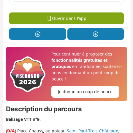
Ouvrir dans l'app
Pour continuer à proposer des
fonctionnalités gratuites et
pratiques
en randonnée, soutenez-
nous en donnant un petit coup de
pouce !
Je donne un coup de pouce
Description du parcours
Balisage VTT n°9.
(
D/A
) Place Chausy, au poteau
Saint-Paul-Trois-Châteaux
,