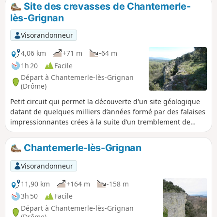
Rhône et les montagnes ardéchoises. Le retour se fait dans
Site des crevasses de Chantemerle-
la Combe du Verger et vous pouvez accéder à la Chapelle
lès-Grignan
Notre-Dame de Toronne par son chemin de croix. À l'arrivée,
prenez le temps de visiter le très beau village de Clansayes.
Visorandonneur
4,06 km
+71 m
-64 m
1h 20
Facile
Départ à Chantemerle-lès-Grignan
(Drôme)
Petit circuit qui permet la découverte d'un site géologique
datant de quelques milliers d’années formé par des falaises
impressionnantes crées à la suite d’un tremblement de
terre au XVIIIe siècle.
Chantemerle-lès-Grignan
Visorandonneur
11,90 km
+164 m
-158 m
3h 50
Facile
Départ à Chantemerle-lès-Grignan
(Drôme)