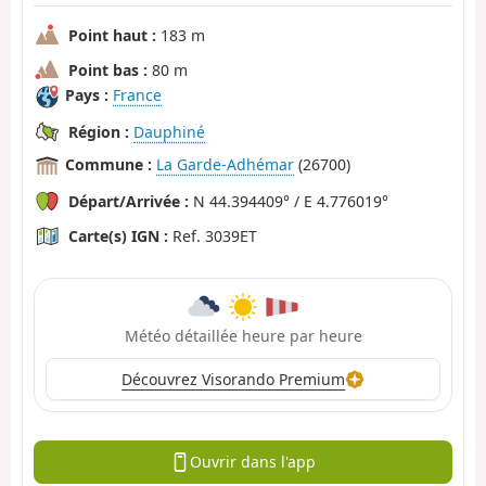
Point haut :
183 m
Point bas :
80 m
Pays :
France
Région :
Dauphiné
Commune :
La Garde-Adhémar
(26700)
Départ/Arrivée :
N 44.394409° / E 4.776019°
Carte(s) IGN :
Ref. 3039ET
Météo détaillée heure par heure
Découvrez Visorando Premium
Ouvrir dans l'app