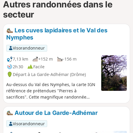
Autres randonnées dans le
secteur
Les cuves lapidaires et le Val des
Nymphes
Visorandonneur
7,13 km
+152 m
-156 m
2h 30
Facile
Départ à La Garde-Adhémar (Drôme)
Au-dessus du Val des Nymphes, la carte IGN
référence de prétendues "Pierres à
sacrifices". Cette magnifique randonnée
permet d'en observer quelques unes, puis de
revisiter le site magique des alentours de la
Autour de La Garde-Adhémar
chapelle.
Visorandonneur