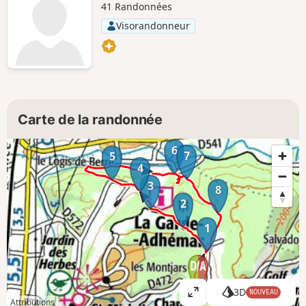
41 Randonnées
Visorandonneur
Carte de la randonnée
6
7
5
4
3
8
2
1
3D
NOUVEAU
A
Attributions