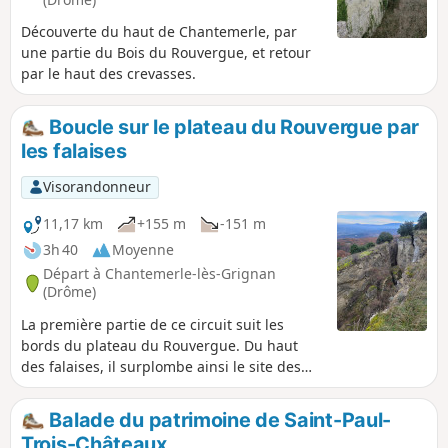
Découverte du haut de Chantemerle, par
une partie du Bois du Rouvergue, et retour
par le haut des crevasses.
Boucle sur le plateau du Rouvergue par
les falaises
Visorandonneur
11,17 km
+155 m
-151 m
3h 40
Moyenne
Départ à Chantemerle-lès-Grignan
(Drôme)
La première partie de ce circuit suit les
bords du plateau du Rouvergue. Du haut
des falaises, il surplombe ainsi le site des
Crevasses de Chantemerle, apparues après
une série de séismes qui secoua durement
Balade du patrimoine de Saint-Paul-
la région de juin 1772 à décembre 1773. Ce
Trois-Châteaux