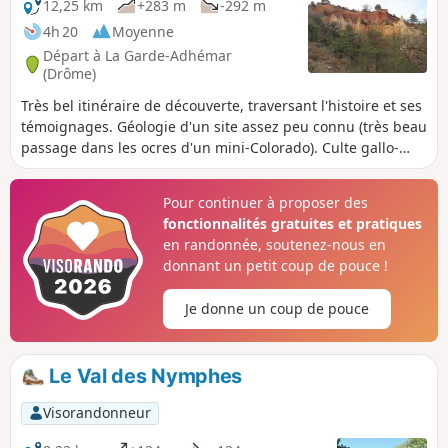
12,25 km
+283 m
-292 m
4h 20
Moyenne
Départ à La Garde-Adhémar
(Drôme)
Très bel itinéraire de découverte, traversant l'histoire et ses
témoignages. Géologie d'un site assez peu connu (très beau
passage dans les ocres d'un mini-Colorado). Culte gallo-
romain au Val des Nymphes, sources et prieuré. Cuves
lapidaires rappelant un travail ancien pouvant remonter à
Pour continuer à proposer des
l’époque Gallo-romaine (pierres de meules, appelée “pierres
fonctionnalités gratuites et pratiques
à sacrifices”, cuves d'anciens fouloirs à raisin datant de la
en randonnée, soutenez-nous en
fin de l’Antiquité au XIIe ou XIIIe siècle). Fief médiéval des
donnant un petit coup de pouce !
Adhémar au XIIe siècle.
Je donne un coup de pouce
Le Val des Nymphes
Visorandonneur