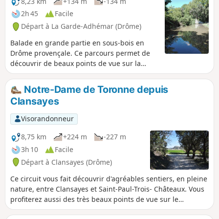
8,23 km
+134 m
-134 m
2h 45
Facile
Départ à La Garde-Adhémar (Drôme)
Balade en grande partie en sous-bois en
Drôme provençale. Ce parcours permet de
découvrir de beaux points de vue sur la
vallée du Rhône, les champs de lavande
mais aussi un lieu classé parmi les plus
Notre-Dame de Toronne depuis
beaux villages de France avec certains
Clansayes
bâtiments datant de la renaissance.
Visorandonneur
8,75 km
+224 m
-227 m
3h 10
Facile
Départ à Clansayes (Drôme)
Ce circuit vous fait découvrir d'agréables sentiers, en pleine
nature, entre Clansayes et Saint-Paul-Trois- Châteaux. Vous
profiterez aussi des très beaux points de vue sur le
Vaucluse et le Mont Ventoux, ainsi que sur la Vallée du