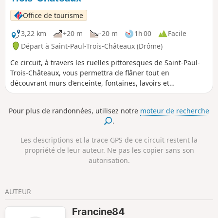
promontoire offre également, pendant 5 km,
de superbes panoramas d'Ouest en Est. La
Office de tourisme
deuxième partie permet de cheminer
agréablement sur le plateau, de sous-bois
3,22 km
+20 m
-20 m
1h 00
Facile
en terres cultivées. Au mois de juin, les
Départ à Saint-Paul-Trois-Châteaux (Drôme)
plantations de lavandes apportent un
Ce circuit, à travers les ruelles pittoresques de Saint-Paul-
charme supplémentaire aux mas
Trois-Châteaux, vous permettra de flâner tout en
provençaux bâtis sur ces terres.
découvrant murs d’enceinte, fontaines, lavoirs et
monuments classés ainsi qu’une partie de la Promenade
des Jardins, également appelée Coulée Verte.
Pour plus de randonnées, utilisez notre
moteur de recherche
.
Les descriptions et la trace GPS de ce circuit restent la
propriété de leur auteur. Ne pas les copier sans son
autorisation.
AUTEUR
Francine84