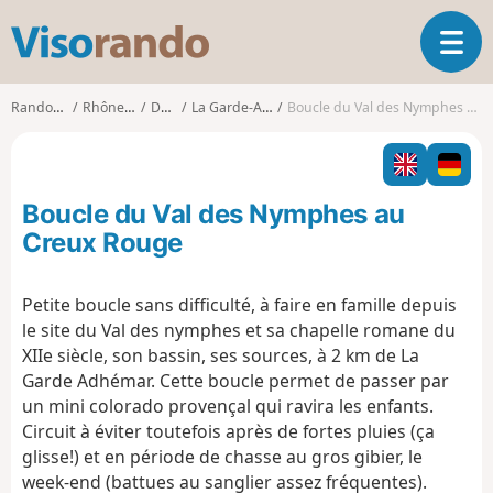
V
O
i
u
s
v
o
Randonnées
Rhône-Alpes
Drôme
La Garde-Adhémar
Boucle du Val des Nymphes au Creux Rouge
r
r
i
a
r
n
l
d
Boucle du Val des Nymphes au
a
o
n
Creux Rouge
a
v
Petite boucle sans difficulté, à faire en famille depuis
i
le site du Val des nymphes et sa chapelle romane du
g
a
XIIe siècle, son bassin, ses sources, à 2 km de La
t
Garde Adhémar. Cette boucle permet de passer par
i
un mini colorado provençal qui ravira les enfants.
o
Circuit à éviter toutefois après de fortes pluies (ça
n
glisse!) et en période de chasse au gros gibier, le
week-end (battues au sanglier assez fréquentes).