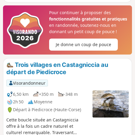
pleins de rencontres (veaux, vaches, cochons, etc.). Le trajet
se fera tantôt sur route goudronnée, tantôt sur sentier.
Pour continuer à proposer des
fonctionnalités gratuites et pratiques
en randonnée, soutenez-nous en
donnant un petit coup de pouce !
Je donne un coup de pouce
Trois villages en Castagniccia au
départ de Piedicroce
Visorandonneur
6,50 km
+350 m
-348 m
2h 50
Moyenne
Départ à Piedicroce (Haute-Corse)
Cette boucle située an Castagniccia
offre à la fois un cadre naturel et
culturel remarquable. Traversant