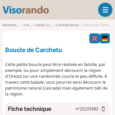
V
O
i
u
s
v
o
Randonnées
Corse
Haute-Corse
Carcheto-Brustico
Boucle de Carchetu
r
r
i
a
r
n
l
d
Boucle de Carchetu
a
o
n
a
Cette petite boucle peut être réalisée en famille, par
v
exemple, ou pour simplement découvrir la région
i
d'Orezza sur une randonnée courte et peu difficile. À
g
travers cette balade, vous pourrez ainsi découvrir le
a
t
patrimoine naturel (cascade) mais également bâti de
i
la région.
o
n
Fiche technique
n°
25233582