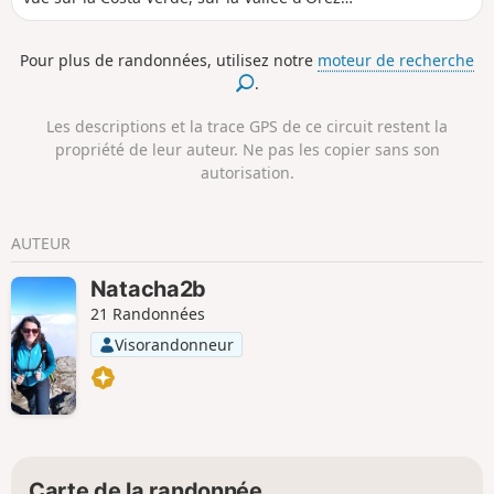
et sur la Castagniccia. En chemin, vous
croiserez hameaux, chapelles, fontaine,
Pour plus de randonnées, utilisez notre
moteur de recherche
ruisseaux. La petite route étroite montant au
.
parking de départ vaut déjà le détour.
Les descriptions et la trace GPS de ce circuit restent la
propriété de leur auteur. Ne pas les copier sans son
autorisation.
AUTEUR
Natacha2b
21 Randonnées
Visorandonneur
Carte de la randonnée