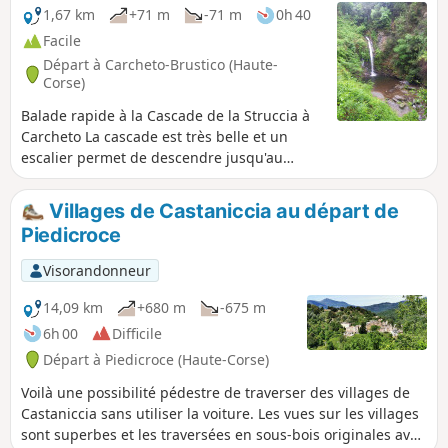
1,67 km
+71 m
-71 m
0h 40
Facile
Départ à Carcheto-Brustico (Haute-
Corse)
Balade rapide à la Cascade de la Struccia à
Carcheto La cascade est très belle et un
escalier permet de descendre jusqu'au
bassin pour se baigner. Table de pique-
nique très sympathique en haut de l'escalier.
Villages de Castaniccia au départ de
Piedicroce
Visorandonneur
14,09 km
+680 m
-675 m
6h 00
Difficile
Départ à Piedicroce (Haute-Corse)
Voilà une possibilité pédestre de traverser des villages de
Castaniccia sans utiliser la voiture. Les vues sur les villages
sont superbes et les traversées en sous-bois originales avec