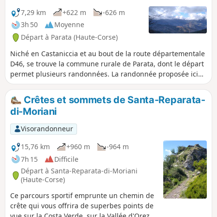
part et d'autre des vallées. Le parcours boisé rend la
randonnée très agréable, surtout en période estivale.
7,29 km
+622 m
-626 m
3h 50
Moyenne
Départ à Parata (Haute-Corse)
Niché en Castaniccia et au bout de la route départementale
D46, se trouve la commune rurale de Parata, dont le départ
permet plusieurs randonnées. La randonnée proposée ici
monte sur les crêtes en passant par la Chapelle San
Bartolomeu. Le point de vue de part et d'autre de la crête
Crêtes et sommets de Santa-Reparata-
que l'on longe, offre à la fois une vue sur la mer
di-Moriani
Tyrrhénienne et sur la Castaniccia et ses villages.
Visorandonneur
15,76 km
+960 m
-964 m
7h 15
Difficile
Départ à Santa-Reparata-di-Moriani
(Haute-Corse)
Ce parcours sportif emprunte un chemin de
crête qui vous offrira de superbes points de
vue sur la Costa Verde, sur la Vallée d'Orezza