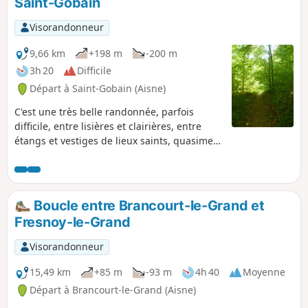
Saint-Gobain
Visorandonneur
9,66 km
+198 m
-200 m
3h 20
Difficile
Départ à Saint-Gobain (Aisne)
C'est une très belle randonnée, parfois
difficile, entre lisières et clairières, entre
étangs et vestiges de lieux saints, quasiment
millénaires, dans une forêt de hêtres
parsemée de chênes aux noms évocateurs :
chênes de l'Europe, des Trois-Fillettes…
Boucle entre Brancourt-le-Grand et
Fresnoy-le-Grand
Visorandonneur
15,49 km
+85 m
-93 m
4h 40
Moyenne
Départ à Brancourt-le-Grand (Aisne)