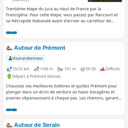
un véritable voyage hors du temps.
Trentième étape du Jura au Haut de France par la
Francigéna. Pour cette étape, vous passez par Rancourt et
sa Nécropole Nationale avant d'arriver au carrefour de
l’Artois, des Flandres et de la Somme, en traversant la ville
de Bapaume, ville chargée d’histoire, qui s’est distinguée
par le passé comme étant un des lieux de passage
incontournables de nombreux rois pendant leurs
Autour de Prémont
déplacements dans l’Artois. Puis c'est en direction d'Arras
que cette étape se poursuit.
Visorandonneur
19,55 km
+100 m
-101 m
5h 50
Difficile
Départ à Prémont (Aisne)
Chaussez vos meilleures bottines et quittez Prémont pour
plonger dans un écrin de verdure où haies bocagères et
prairies s’épanouissent à chaque pas. Les chemins, garants
de mille secrets champêtres, vous guideront jusqu’à
Becquigny, petit refuge où le chant des oiseaux rythme la
quiétude du lieu. Puis cap sur Bohain-en-Vermandois, cité
de briques et de contrastes, où l’histoire textile se révèle au
Autour de Serain
détour de ruelles vivantes. Entre patrimoine authentique et