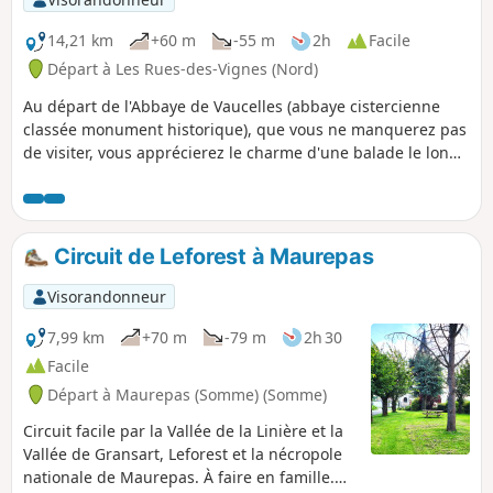
et quiétude, idéal pour savourer le charme simple des
villages du Cambrésis.
14,21 km
+60 m
-55 m
2h
Facile
Départ à Les Rues-des-Vignes (Nord)
Au départ de l'Abbaye de Vaucelles (abbaye cistercienne
classée monument historique), que vous ne manquerez pas
de visiter, vous apprécierez le charme d'une balade le long
du canal de Saint-Quentin, puis vous découvrirez les
magnifiques points de vue sur les plaines du Cambrésis.
Circuit de Leforest à Maurepas
Visorandonneur
7,99 km
+70 m
-79 m
2h 30
Facile
Départ à Maurepas (Somme) (Somme)
Circuit facile par la Vallée de la Linière et la
Vallée de Gransart, Leforest et la nécropole
nationale de Maurepas. À faire en famille.