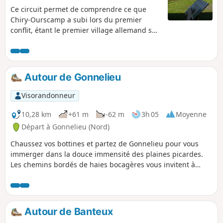
Ce circuit permet de comprendre ce que
Chiry-Ourscamp a subi lors du premier
conflit, étant le premier village allemand sur
la route de Paris. Vous découvrez ainsi que
nombreux vestiges de guerre et des
pupitres explicatifs. Sans oublier le
patrimoine de la commune, comme son
Autour de Gonnelieu
abbaye, son château et sa chapelle.
Visorandonneur
10,28 km
+61 m
-62 m
3h 05
Moyenne
Départ à Gonnelieu (Nord)
Chaussez vos bottines et partez de Gonnelieu pour vous
immerger dans la douce immensité des plaines picardes.
Les chemins bordés de haies bocagères vous invitent à
flâner sous un ciel vaste où le chant des oiseaux rythme vos
pas. Au détour de Gouzeaucourt, laissez-vous surprendre
par l’ombre des forêts, mémoire silencieuse des batailles
qui ont façonné ces terres. Poursuivez vers Villers-Guislain,
Autour de Banteux
où les vallons verdoyants et les clochers champêtres offrent