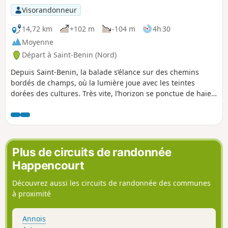
Visorandonneur
14,72 km
+102 m
-104 m
4h 30
Moyenne
Départ à Saint-Benin (Nord)
Depuis Saint-Benin, la balade s’élance sur des chemins
bordés de champs, où la lumière joue avec les teintes
dorées des cultures. Très vite, l’horizon se ponctue de haies
vives et de bouquets d’arbres qui semblent garder le secret
des saisons. En approchant d’Escaufourt, le charme discret
des maisons de brique et la quiétude des ruelles offrent
une pause douce avant de reprendre la route vers Saint-
Souplet. Ici, la campagne se marie à la vie villageoise, entre
Plus de circuits de randonnée
silhouettes de clochers, senteurs de terre fraîche et
Happencourt
bruissement du vent dans les haies. C’est un parcours qui
allie simplicité et authenticité, parfait pour savourer le
Découvrez aussi les circuits de randonnée des communes
calme, la beauté et le rythme naturel du Cambrésis.
à proximité
Annois