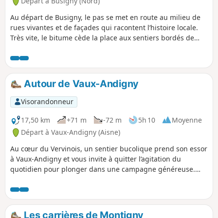
Départ à Busigny (Nord)
Au départ de Busigny, le pas se met en route au milieu de
rues vivantes et de façades qui racontent l’histoire locale.
Très vite, le bitume cède la place aux sentiers bordés de
champs, où l’horizon s’ouvre et respire. Les parfums de
terre et le chant des oiseaux accompagnent la marche,
tissant un contraste saisissant avec l’animation du départ.
De village en village, la campagne se fait complice, offrant
Autour de Vaux-Andigny
des panoramas apaisants, jusqu’à l’approche de Maretz, où
la vie retrouve son doux tumulte. Un itinéraire qui marie la
Visorandonneur
richesse du patrimoine urbain et la quiétude des espaces
naturels, parfait pour celles et ceux qui aiment varier les
17,50 km
+71 m
-72 m
5h 10
Moyenne
ambiances au fil des pas
Départ à Vaux-Andigny (Aisne)
Au cœur du Vervinois, un sentier bucolique prend son essor
à Vaux-Andigny et vous invite à quitter l’agitation du
quotidien pour plonger dans une campagne généreuse.
Sous le couvert d’anciennes haies champêtres, vous longez
des prairies innondées de lumière avant d’atteindre
Andigny-les-Fermes, où le charme discret des fermes à
colombages révèle un patrimoine rural préservé. Vous
Les carrières de Montigny