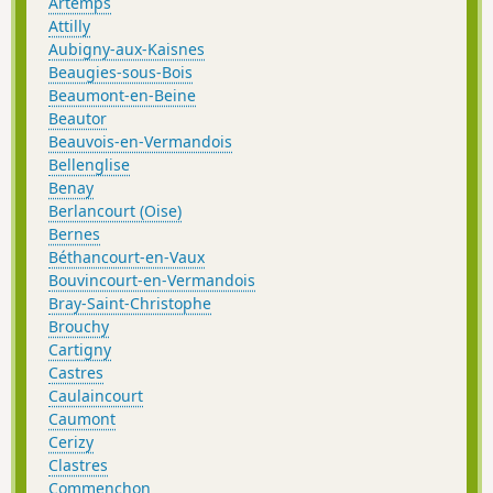
Artemps
Attilly
Aubigny-aux-Kaisnes
Beaugies-sous-Bois
Beaumont-en-Beine
Beautor
Beauvois-en-Vermandois
Bellenglise
Benay
Berlancourt (Oise)
Bernes
Béthancourt-en-Vaux
Bouvincourt-en-Vermandois
Bray-Saint-Christophe
Brouchy
Cartigny
Castres
Caulaincourt
Caumont
Cerizy
Clastres
Commenchon