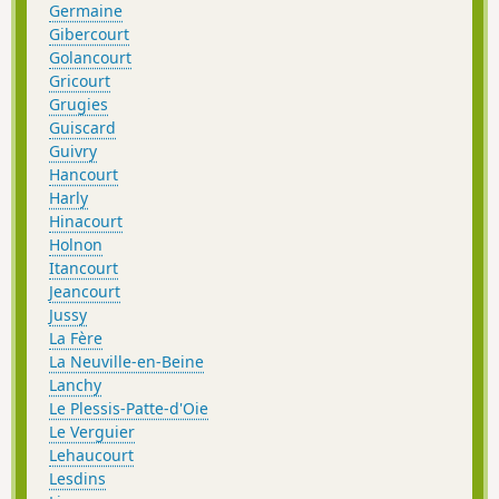
Germaine
Gibercourt
Golancourt
Gricourt
Grugies
Guiscard
Guivry
Hancourt
Harly
Hinacourt
Holnon
Itancourt
Jeancourt
Jussy
La Fère
La Neuville-en-Beine
Lanchy
Le Plessis-Patte-d'Oie
Le Verguier
Lehaucourt
Lesdins