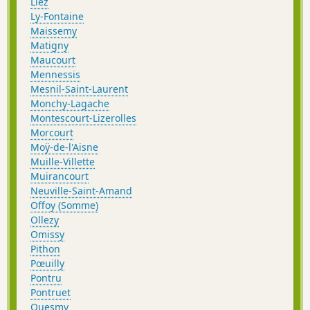
Liez
Ly-Fontaine
Maissemy
Matigny
Maucourt
Mennessis
Mesnil-Saint-Laurent
Monchy-Lagache
Montescourt-Lizerolles
Morcourt
Moÿ-de-l'Aisne
Muille-Villette
Muirancourt
Neuville-Saint-Amand
Offoy (Somme)
Ollezy
Omissy
Pithon
Pœuilly
Pontru
Pontruet
Quesmy