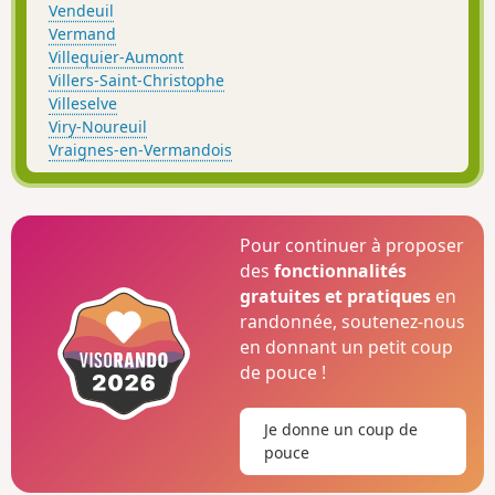
Vendeuil
Vermand
Villequier-Aumont
Villers-Saint-Christophe
Villeselve
Viry-Noureuil
Vraignes-en-Vermandois
Pour continuer à proposer
des
fonctionnalités
gratuites et pratiques
en
randonnée, soutenez-nous
en donnant un petit coup
de pouce !
Je donne un coup de
pouce