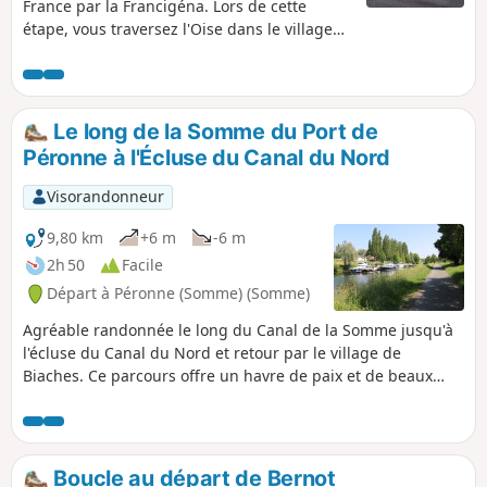
France par la Francigéna. Lors de cette
étape, vous traversez l'Oise dans le village
de Lafère puis vous longez une partie du
Canal de la Sambre à l'Oise pour arriver à
Tergnier où l’Art déco est omniprésent. Ses
exemples plus représentatifs sont la Place
Le long de la Somme du Port de
Carnégie (classée monument historique),
Péronne à l'Écluse du Canal du Nord
l’hôtel de Ville et l’église de Fargniers. En
longeant le Canal de Saint-Quentin, vous
Visorandonneur
parvenez rapidement à Clastres, où vous
pouvez observer l’Église Saint-Sulpice de
9,80 km
+6 m
-6 m
couleur claire, en briques et en béton, un
2h 50
Facile
ancien puits public et une frange
Départ à Péronne (Somme) (Somme)
d’éoliennes à l’horizon. Enfin vous poursuivez
votre chemin jusque Seraucourt-le-Grand,
Agréable randonnée le long du Canal de la Somme jusqu'à
charmant village de la région Picardie en
l'écluse du Canal du Nord et retour par le village de
bordure de la Somme, où vous pouvez
Biaches. Ce parcours offre un havre de paix et de beaux
découvrir son histoire et sa culture riches.
paysages. Le passage des péniches dans l'écluse est
impressionnant du fait de leur taille.
Boucle au départ de Bernot