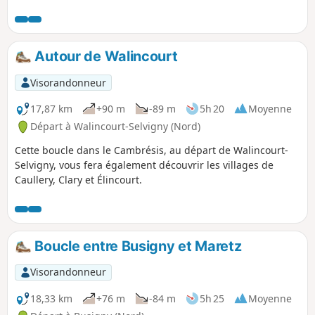
Possibilité de pique-nique en deux endroits.
Autour de Walincourt
Visorandonneur
17,87 km
+90 m
-89 m
5h 20
Moyenne
Départ à Walincourt-Selvigny (Nord)
Cette boucle dans le Cambrésis, au départ de Walincourt-
Selvigny, vous fera également découvrir les villages de
Caullery, Clary et Élincourt.
Boucle entre Busigny et Maretz
Visorandonneur
18,33 km
+76 m
-84 m
5h 25
Moyenne