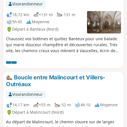
une halte ressourçante, entre nature et histoire. Entre
Visorandonneur
patrimoine discret et paysages apaisants, cet itinéraire
révèle toute la poésie du petit patrimoine rural.
18,72 km
+131 m
-131 m
5h 45
Moyenne
Départ à Banteux (Nord)
Chaussez vos bottines et quittez Banteux pour une balade
qui marie douceur champêtre et découvertes rurales. Très
vite, les chemins creux vous mènent à Vaucelles, écrin de
prairies parsemées de pommiers et de haies verdoyantes,
où le chant des oiseaux berce vos pas. Poursuivez vers
Bantouzelle, village au charme discret, puis filez en
direction d’Honnecourt-sur-Escaut, où le cours tranquille de
Boucle entre Malincourt et Villers-
la rivière se reflète dans les vieilles pierres. Entre bocages,
Outréaux
rivières et jardins secrets, cet itinéraire promet une
parenthèse apaisante, au rythme de la nature et des
Visorandonneur
traditions locales.
14,17 km
+55 m
-52 m
4h 10
Moyenne
Départ à Malincourt (Nord)
Au départ de Malincourt, le chemin s’ouvre sur de larges