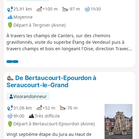
25,91 km
+100 m
-97 m
1h30
Moyenne
Départ à Tergnier (Aisne)
À travers les champs de Canlers, sur des chemins
gravillonnés, visite du superbe Étang de Vendeuil puis à
travers champs et bois en longeant l'Oise, direction Travecy
pour un retour vers Quessy Centre à nouveau par les
champs de Canlers en utilisant un autre parcours qu'à
l'aller.
De Bertaucourt-Epourdon à
Seraucourt-le-Grand
Visorandonneur
31,06 km
+52 m
-76 m
9h 00
Très difficile
Départ à Bertaucourt-Epourdon (Aisne)
Vingt septième étape du Jura au Haut de