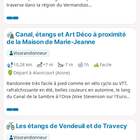
traverse dans la région du Vermandois,
frontalière entre les départements de la
Somme et de l’Aisne, avec un paysage
très agricole, ponctué de petits plans
d’eau aux abords de rivières. À Peronne,
Canal, étangs et Art Déco à proximité
vous quittez la vallée vallonnée de la
de la Maison de Marie-Jeanne
Somme pour traverser la plaine d’Artois
au relief relativement plat. La campagne
Visorandonneur
environnante a souffert des conflits qui
faisaient rage lors de la Première
10,28 km
+7 m
-7 m
1h
Facile
Guerre mondiale. Les nombreux
Départ à Alaincourt (Aisne)
cimetières militaires sont là pour en
Randonnée très facile à pied comme en vélo cyclo ou VTT,
témoigner.
rafraîchissante en été, belles couleurs en automne, le long
du Canal de la Sambre à l'Oise (Voie Stevenson sur l'Euro
vélo 3) et à travers les étangs. Découverte du patrimoine Art
Déco présent dans les villages. Possibilité de visite d'un
musée, la Maison de Marie-Jeanne, à découvrir absolument,
véritable cerise sur le gâteau de ce parcours.
Les étangs de Vendeuil et de Travecy
Visorandonneur