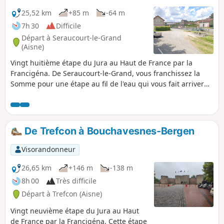
25,52 km
+85 m
-64 m
7h 30
Difficile
Départ à Seraucourt-le-Grand
(Aisne)
Vingt huitième étape du Jura au Haut de France par la
Francigéna. De Seraucourt-le-Grand, vous franchissez la
Somme pour une étape au fil de l'eau qui vous fait arriver
en Picardie culturelle, par le Pays du Vermandois, ponctué
de marécages et collines couvertes de champs et bosquets
épars.
De Trefcon à Bouchavesnes-Bergen
Visorandonneur
26,65 km
+146 m
-138 m
8h 00
Très difficile
Départ à Trefcon (Aisne)
Vingt neuvième étape du Jura au Haut
de France par la Francigéna. Cette étape