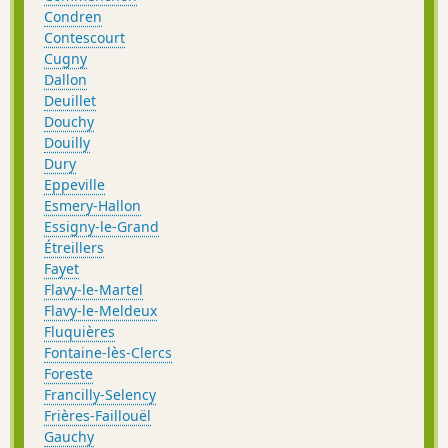
Condren
Contescourt
Cugny
Dallon
Deuillet
Douchy
Douilly
Dury
Eppeville
Esmery-Hallon
Essigny-le-Grand
Étreillers
Fayet
Flavy-le-Martel
Flavy-le-Meldeux
Fluquières
Fontaine-lès-Clercs
Foreste
Francilly-Selency
Frières-Faillouël
Gauchy