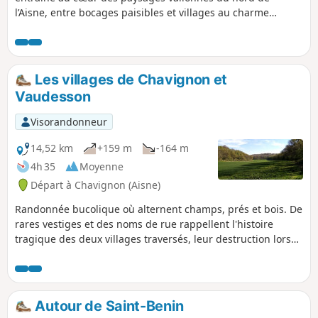
l’Aisne, entre bocages paisibles et villages au charme
discret. En suivant les petites routes et les sentiers bordés
de haies, vous traversez Ribeauville, puis Wassigny,
ancienne cité fortifiée où l’histoire affleure à chaque pierre.
La balade se poursuit vers La Vallée-Mulâtre, nichée dans
Les villages de Chavignon et
un écrin de verdure, avant d’atteindre Molain, où les
Vaudesson
prairies ouvertes et les chemins agricoles offrent une
respiration pleine nature. Ce circuit, accessible et
Visorandonneur
ressourçant, mêle patrimoine rural et douceur paysagère
pour une immersion authentique dans le cœur du
14,52 km
+159 m
-164 m
Thiérache.
4h 35
Moyenne
Départ à Chavignon (Aisne)
Randonnée bucolique où alternent champs, prés et bois. De
rares vestiges et des noms de rue rappellent l'histoire
tragique des deux villages traversés, leur destruction lors
de la première guerre mondiale et leur reconstruction.
Parcours conçu et entretenu par la Communauté de
communes du Val de l'Aisne.
Autour de Saint-Benin