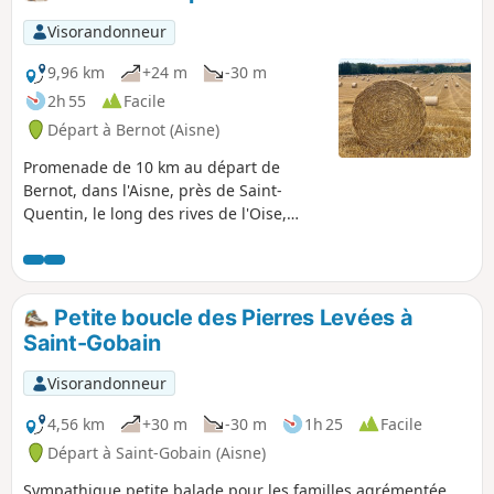
Visorandonneur
9,96 km
+24 m
-30 m
2h 55
Facile
Départ à Bernot (Aisne)
Promenade de 10 km au départ de
Bernot, dans l'Aisne, près de Saint-
Quentin, le long des rives de l'Oise,
chères à Robert Louis Stevenson, et du
canal de la Sambre à l'Oise. Une
première partie champêtre, avant une
seconde plus boisée. Amateurs de
Petite boucle des Pierres Levées à
photos, prévoyez votre appareil.
Saint-Gobain
Visorandonneur
4,56 km
+30 m
-30 m
1h 25
Facile
Départ à Saint-Gobain (Aisne)
Sympathique petite balade pour les familles agrémentée