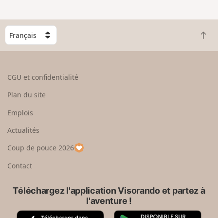
C
R
h
e
o
t
i
o
s
CGU et confidentialité
u
i
r
s
Plan du site
e
s
n
e
Emplois
h
z
Actualités
a
u
u
n
Coup de pouce 2026
t
p
a
Contact
y
s
Téléchargez l'application Visorando et partez à
l'aventure !
A
G