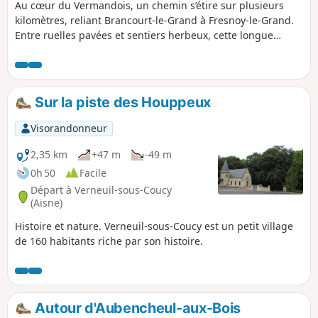
Au cœur du Vermandois, un chemin s’étire sur plusieurs
kilomètres, reliant Brancourt-le-Grand à Fresnoy-le-Grand.
Entre ruelles pavées et sentiers herbeux, cette longue
balade vous invite à découvrir le contraste saisissant entre
l’effervescence villageoise et la tranquillité des champs
environnants. Tout au long du parcours, l’architecture de
brique rouge dialogue avec les horizons ouverts des
Sur la piste des Houppeux
prairies et des bosquets. À chaque tournant, laissez-vous
surprendre par un vieux portail, un verger en fleurs ou le
Visorandonneur
chant discret d’un ruisseau, pour une immersion
authentique dans l’âme du Vermandois.
2,35 km
+47 m
-49 m
0h 50
Facile
Départ à Verneuil-sous-Coucy
(Aisne)
Histoire et nature. Verneuil-sous-Coucy est un petit village
de 160 habitants riche par son histoire.
Autour d'Aubencheul-aux-Bois