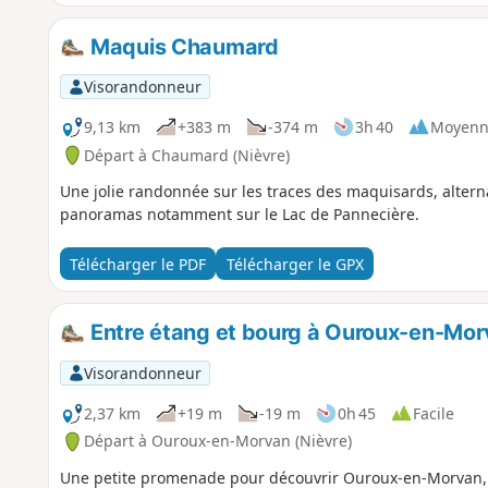
Maquis Chaumard
Visorandonneur
9,13 km
+383 m
-374 m
3h 40
Moyenn
Départ à Chaumard (Nièvre)
Une jolie randonnée sur les traces des maquisards, altern
panoramas notamment sur le Lac de Pannecière.
Télécharger le PDF
Télécharger le GPX
Entre étang et bourg à Ouroux-en-Mo
Visorandonneur
2,37 km
+19 m
-19 m
0h 45
Facile
Départ à Ouroux-en-Morvan (Nièvre)
Une petite promenade pour découvrir Ouroux-en-Morvan, 