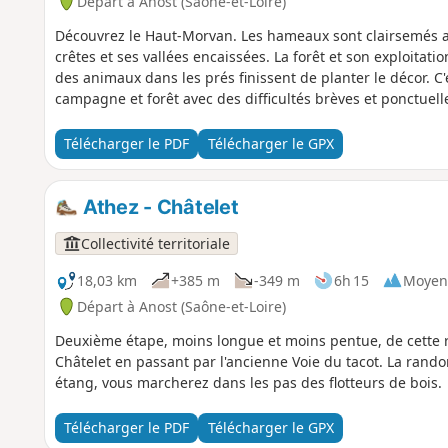
Départ à Anost (Saône-et-Loire)
Découvrez le Haut-Morvan. Les hameaux sont clairsemés au
crêtes et ses vallées encaissées. La forêt et son exploitat
des animaux dans les prés finissent de planter le décor. C
campagne et forêt avec des difficultés brèves et ponctuell
Télécharger le PDF
Télécharger le GPX
Athez - Châtelet
Collectivité territoriale
18,03 km
+385 m
-349 m
6h 15
Moyen
Départ à Anost (Saône-et-Loire)
Deuxième étape, moins longue et moins pentue, de cette r
Châtelet en passant par l'ancienne Voie du tacot. La rando
étang, vous marcherez dans les pas des flotteurs de bois.
Télécharger le PDF
Télécharger le GPX