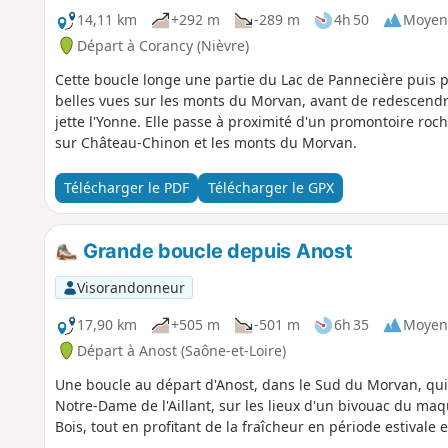
14,11 km
+292 m
-289 m
4h 50
Moyen
Départ à Corancy (Nièvre)
Cette boucle longe une partie du Lac de Pannecière puis p
belles vues sur les monts du Morvan, avant de redescendre 
jette l'Yonne. Elle passe à proximité d'un promontoire r
sur Château-Chinon et les monts du Morvan.
Télécharger le PDF
Télécharger le GPX
Grande boucle depuis Anost
Visorandonneur
17,90 km
+505 m
-501 m
6h 35
Moyen
Départ à Anost (Saône-et-Loire)
Une boucle au départ d'Anost, dans le Sud du Morvan, qui 
Notre-Dame de l'Aillant, sur les lieux d'un bivouac du maq
Bois, tout en profitant de la fraîcheur en période estivale 