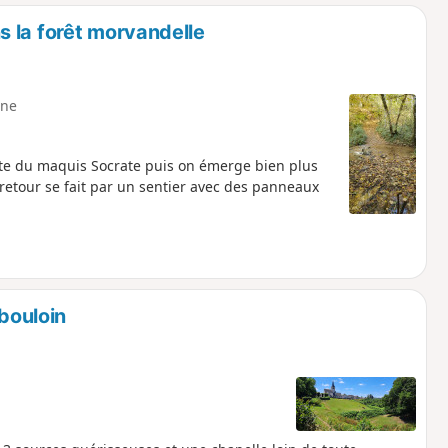
o
a
 la forêt morvandelle
i
m
p
ne
site du maquis Socrate puis on émerge bien plus
 retour se fait par un sentier avec des panneaux
ubouloin