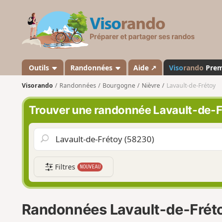
V
i
s
o
r
a
Outils
Randonnées
Aide ↗
Viso
rando
Pre
n
Visorando
Randonnées
Bourgogne
Nièvre
Lavault-de-Frétoy
d
o
Trouver une randonnée Lavault-de-F
Filtres
NOUVEAU
Randonnées Lavault-de-Frét