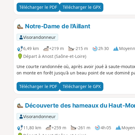
Télécharger le PDF
Télécharger le GPX
Notre-Dame de l'Aillant
Visorandonneur
6,49 km
+219 m
-215 m
2h 30
Moyenn
Départ à Anost (Saône-et-Loire)
Une courte randonnée où, après avoir joué à saute-mouton
on monte en forêt jusqu'à un beau point de vue dominé par
Télécharger le PDF
Télécharger le GPX
Découverte des hameaux du Haut-Morva
Visorandonneur
11,80 km
+259 m
-261 m
4h 05
Moyen