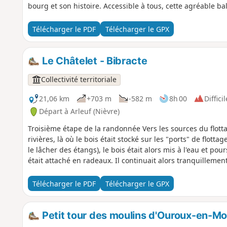
bourg et son histoire. Accessible à tous, cette agréable bal
Télécharger le PDF
Télécharger le GPX
Le Châtelet - Bibracte
Collectivité territoriale
21,06 km
+703 m
-582 m
8h 00
Difficil
Départ à Arleuf (Nièvre)
Troisième étape de la randonnée Vers les sources du flotta
rivières, là où le bois était stocké sur les "ports" de flotta
le lâcher des étangs), le bois était alors mis à l'eau et po
était attaché en radeaux. Il continuait alors tranquillement
Télécharger le PDF
Télécharger le GPX
Petit tour des moulins d'Ouroux-en-M