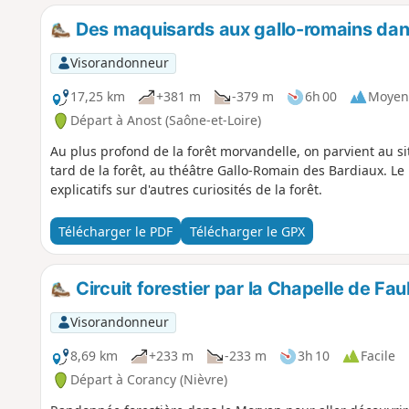
Des maquisards aux gallo-romains dans
Visorandonneur
17,25 km
+381 m
-379 m
6h 00
Moyen
Départ à Anost (Saône-et-Loire)
Au plus profond de la forêt morvandelle, on parvient au 
tard de la forêt, au théâtre Gallo-Romain des Bardiaux. Le
explicatifs sur d'autres curiosités de la forêt.
Télécharger le PDF
Télécharger le GPX
Circuit forestier par la Chapelle de Fa
Visorandonneur
8,69 km
+233 m
-233 m
3h 10
Facile
Départ à Corancy (Nièvre)