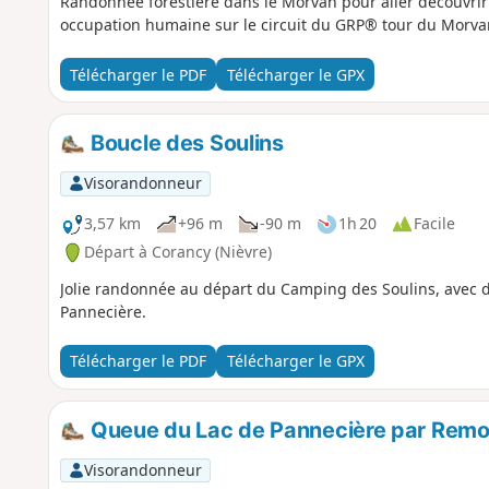
Randonnée forestière dans le Morvan pour aller découvrir 
occupation humaine sur le circuit du GRP® tour du Morvan
Télécharger le PDF
Télécharger le GPX
Boucle des Soulins
Visorandonneur
3,57 km
+96 m
-90 m
1h 20
Facile
Départ à Corancy (Nièvre)
Jolie randonnée au départ du Camping des Soulins, avec 
Pannecière.
Télécharger le PDF
Télécharger le GPX
Queue du Lac de Pannecière par Remoi
Visorandonneur