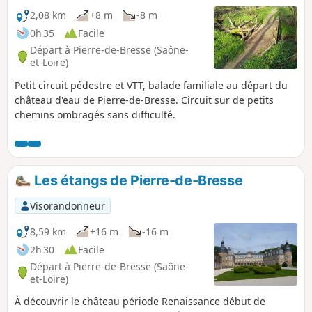
2,08 km
+8 m
-8 m
0h 35
Facile
Départ à Pierre-de-Bresse (Saône-
et-Loire)
Petit circuit pédestre et VTT, balade familiale au départ du
château d'eau de Pierre-de-Bresse. Circuit sur de petits
chemins ombragés sans difficulté.
Les étangs de Pierre-de-Bresse
Visorandonneur
8,59 km
+16 m
-16 m
2h 30
Facile
Départ à Pierre-de-Bresse (Saône-
et-Loire)
À découvrir le château période Renaissance début de