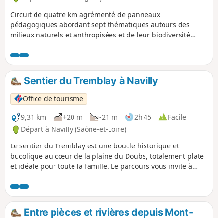
Circuit de quatre km agrémenté de panneaux
pédagogiques abordant sept thématiques autours des
milieux naturels et anthropisées et de leur biodiversité
associée. À proximité de l'Espace Naturel Sensible du
Mératon, vous pourrez découvrir des points de vue sur des
bras morts, des roselières et peut-être observer des
animaux sauvages !
Sentier du Tremblay à Navilly
Office de tourisme
9,31 km
+20 m
-21 m
2h 45
Facile
Départ à Navilly (Saône-et-Loire)
Le sentier du Tremblay est une boucle historique et
bucolique au cœur de la plaine du Doubs, totalement plate
et idéale pour toute la famille. Le parcours vous invite à
découvrir un riche patrimoine local, de l'église de Navilly et
son style néo-gothique à la magnifique église romane de
Pontoux, en passant à proximité du remarquable pont de
Navilly, du XVIIIe siècle, qui enjambe le Doubs.
Entre pièces et rivières depuis Mont-