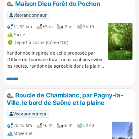
Maison Dieu Forêt du Pochon
p
Visorandonneur
11,32 km
+3 m
-2 m
3h 15
Facile
Départ à Losne (Côte-d'Or)
Randonnée inspirée de celle proposée par
l'Office de Tourisme local, nous voulions éviter
les routes, randonnée agréable dans la plaine
de la Saône par des chemins agricoles.
Boucle de Chamblanc, par Pagny-la-
Ville, le bord de Saône et la plaine
Visorandonneur
20,43 km
+6 m
-6 m
5h 40
Moyenne