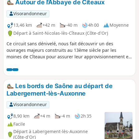
Autour de l'Abbaye de Citeaux
Visorandonneur
13,46 km
+42 m
-40 m
4h 00
Moyenne
Départ à Saint-Nicolas-lès-Cîteaux (Côte-d'Or)
Ce circuit sans dénivelé, nous fait découvrir un des
ouvrages majeurs construits au 13ème siècle par les
moines de Cîteaux pour assurer leur approvisionnement en
eau: le Canal de la Cent Fonts.
Les bords de Saône au départ de
Labergement-lès-Auxonne
Visorandonneur
8,90 km
+4 m
-4 m
2h 35
Facile
Départ à Labergement-lès-Auxonne
(Côte-d'Or)