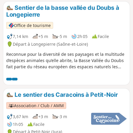
Sentier de la basse vallée du Doubs à
Longepierre
Office de tourisme
7,14 km
+5 m
-5 m
2h 05
Facile
Départ à Longepierre (Saône-et-Loire)
Reconnue pour la diversité de ses paysages et la multitude
d’espèces animales qu’elle abrite, la Basse Vallée du Doubs
fait partie du réseau européen des espaces naturels les
plus prestigieux : le réseau Natura 2000. Plus de 160
espèces d’oiseaux ont été répertoriées sur l’ensemble de
cette zone protégée, dont le guêpier d’Europe, la
gorgebleue à miroir, la sterne pierregarin, le tarier des prés
Le sentier des Caracoins à Petit-Noir
et le martin pêcheur.
Association / Club / AMM
3,67 km
+3 m
-3 m
1h 05
Facile
Départ à Petit-Noir (Jura)