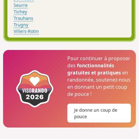
Seurre
Tichey
Trouhans
Trugny
Villers-Rotin
Pour continuer à proposer
des
fonctionnalités
gratuites et pratiques
en
randonnée, soutenez-nous
en donnant un petit coup
de pouce !
Je donne un coup de
pouce