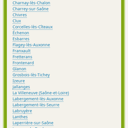
Charnay-lès-Chalon
Charrey-sur-Saône
Chivres
Clux
Corcelles-lès-Cîteaux
Échenon
Esbarres
Flagey-lès-Auxonne
Franxault
Fretterans
Frontenard
Glanon
Grosbois-lès-Tichey
Izeure
Jallanges
La Villeneuve (Saône-et-Loire)
Labergement-lès-Auxonne
Labergement-lès-Seurre
Labruyère
Lanthes
Laperrière-sur-Saône