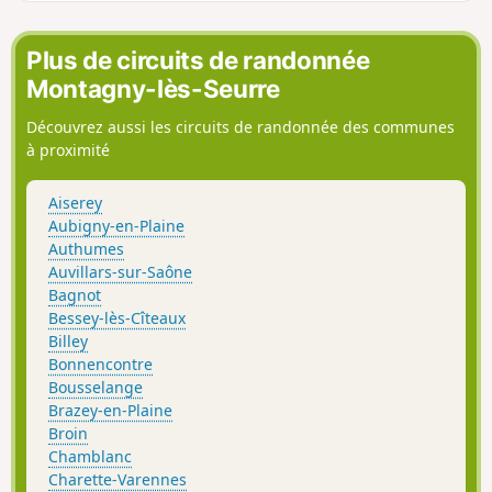
de franchir ce cours d'eau sans risque pour rejoindre
Corcelles-lès-Cîteaux. Bonne balade idéale pour tous.
Plus de circuits de randonnée
Montagny-lès-Seurre
Découvrez aussi les circuits de randonnée des communes
à proximité
Aiserey
Aubigny-en-Plaine
Authumes
Auvillars-sur-Saône
Bagnot
Bessey-lès-Cîteaux
Billey
Bonnencontre
Bousselange
Brazey-en-Plaine
Broin
Chamblanc
Charette-Varennes