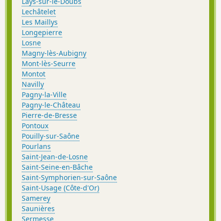
Lays-sur-le-Doubs
Lechâtelet
Les Maillys
Longepierre
Losne
Magny-lès-Aubigny
Mont-lès-Seurre
Montot
Navilly
Pagny-la-Ville
Pagny-le-Château
Pierre-de-Bresse
Pontoux
Pouilly-sur-Saône
Pourlans
Saint-Jean-de-Losne
Saint-Seine-en-Bâche
Saint-Symphorien-sur-Saône
Saint-Usage (Côte-d'Or)
Samerey
Saunières
Sermesse