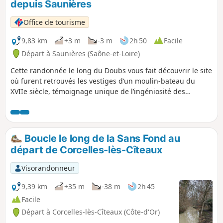
depuis Saunières
Office de tourisme
9,83 km
+3 m
-3 m
2h 50
Facile
Départ à Saunières (Saône-et-Loire)
Cette randonnée le long du Doubs vous fait découvrir le site
où furent retrouvés les vestiges d’un moulin-bateau du
XVIIe siècle, témoignage unique de l’ingéniosité des
meuniers d’autrefois. Le parcours passe aussi près de l’île
du Château, un espace naturel sensible préservé riche en
faune et en oiseaux.
Boucle le long de la Sans Fond au
départ de Corcelles-lès-Cîteaux
Visorandonneur
9,39 km
+35 m
-38 m
2h 45
Facile
Départ à Corcelles-lès-Cîteaux (Côte-d'Or)