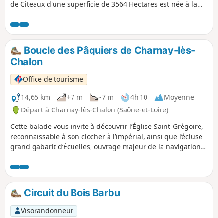
de Citeaux d'une superficie de 3564 Hectares est née à la
Révolution de la fusion d'un domaine royal et des biens
cisterciens. Il s'agit d'un ancien marécage assis sur les
premières terrasses du Val de Saône. Pour une promenade
dominicale en famille. Attention, sentiers disparus, voir les
Boucle des Pâquiers de Charnay-lès-
avis, modifications en cours d'étude
Chalon
Office de tourisme
14,65 km
+7 m
-7 m
4h 10
Moyenne
Départ à Charnay-lès-Chalon (Saône-et-Loire)
Cette balade vous invite à découvrir l’Église Saint-Grégoire,
reconnaissable à son clocher à l’impérial, ainsi que l’écluse
grand gabarit d’Écuelles, ouvrage majeur de la navigation
sur la Saône. Le parcours traverse également les prairies du
Val de Saône, refuge du courlis cendré.
Circuit du Bois Barbu
Visorandonneur