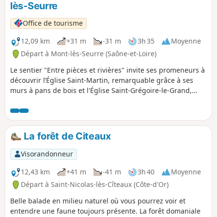
lès-Seurre
Office de tourisme
12,09 km
+31 m
-31 m
3h 35
Moyenne
Départ à Mont-lès-Seurre (Saône-et-Loire)
Le sentier "Entre pièces et rivières" invite ses promeneurs à
découvrir l’Église Saint-Martin, remarquable grâce à ses
murs à pans de bois et l'Église Saint-Grégoire-le-Grand,
facilement reconnaissable grâce à son clocher franc-
comtois à tuiles vernissées. Au fil du parcours, se trouve le
hameau de Chazelle, où chevaux et bovins pâturent
paisiblement dans les prairies l'été.
La forêt de Citeaux
Visorandonneur
12,43 km
+41 m
-41 m
3h 40
Moyenne
Départ à Saint-Nicolas-lès-Cîteaux (Côte-d'Or)
Belle balade en milieu naturel où vous pourrez voir et
entendre une faune toujours présente. La forêt domaniale