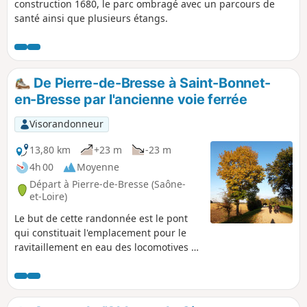
construction 1680, le parc ombragé avec un parcours de
santé ainsi que plusieurs étangs.
De Pierre-de-Bresse à Saint-Bonnet-
en-Bresse par l'ancienne voie ferrée
Visorandonneur
13,80 km
+23 m
-23 m
4h 00
Moyenne
Départ à Pierre-de-Bresse (Saône-
et-Loire)
Le but de cette randonnée est le pont
qui constituait l'emplacement pour le
ravitaillement en eau des locomotives à
vapeur. Il s'agit d'un trajet aller-retour
avec possibilité à tout moment de
revenir sur ses pas.