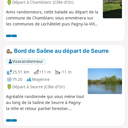
Départ à Chamblanc (Côte-d'Or)
Amis randonneurs, cette balade au départ de la
commune de Chamblanc vous emmènera sur
les communes de Lechâtelet puis Pagny-la-Ville
par le bord de Saône. Le retour se fera en
plaine afin de rejoindre Chamblanc. Randonnée
à éviter par temps chaud car peu d'ombre sur le
parcours.
Bord de Saône au départ de Seurre
Visorandonneur
25,51 km
+11 m
-11 m
7h 20
Moyenne
Départ à Seurre (Côte-d'Or)
Agréable randonnée qui vous mène tout
au long de la Saône de Seurre à Pagny-
la-Ville et retour partiel forestier.
Nombreux points de pique-nique
notamment vers le Châtelet et Pagny-la-
Ville.