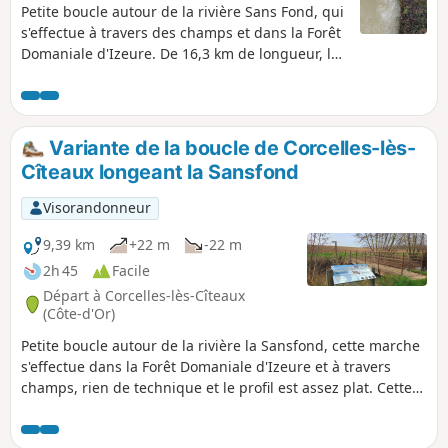
Petite boucle autour de la rivière Sans Fond, qui
s'effectue à travers des champs et dans la Forêt
Domaniale d'Izeure. De 16,3 km de longueur, la
Sansfond prend sa source à Perrigny-les-Dijon à
230 m d’altitude et se jette dans la Vouge au
niveau de l'Abbaye de Cîteaux sur le territoire
de Saint-Nicolas-lès-Cîteaux à 193 m d’altitude.
Variante de la boucle de Corcelles-lès-
Cîteaux longeant la Sansfond
Visorandonneur
9,39 km
+22 m
-22 m
2h 45
Facile
Départ à Corcelles-lès-Cîteaux
(Côte-d'Or)
Petite boucle autour de la rivière la Sansfond, cette marche
s'effectue dans la Forêt Domaniale d'Izeure et à travers
champs, rien de technique et le profil est assez plat. Cette
variante longe la Sansfond plus longtemps en direction de
Noiron-sous-Gevrey, maintenant qu'une passerelle permet