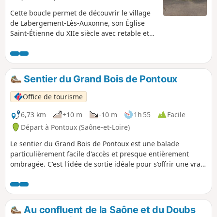
Cette boucle permet de découvrir le village
de Labergement-Lès-Auxonne, son Église
Saint-Étienne du XIIe siècle avec retable et
autel en boiserie du XVIIe siècle, les bords
de Saône avec la Voie Bleue et les cultures
maraîchères.
Sentier du Grand Bois de Pontoux
Office de tourisme
6,73 km
+10 m
-10 m
1h 55
Facile
Départ à Pontoux (Saône-et-Loire)
Le sentier du Grand Bois de Pontoux est une balade
particulièrement facile d'accès et presque entièrement
ombragée. C'est l'idée de sortie idéale pour s’offrir une vraie
bulle de fraîcheur en pleine nature, tout en flânant au cœur
d’un magnifique ensemble d’étangs préservés. Une
escapade ressourçante à ne pas manquer !
Au confluent de la Saône et du Doubs