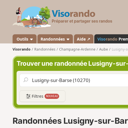
V
i
s
o
r
a
Outils
Randonnées
Aide ↗
Viso
rando
Pre
n
Visorando
Randonnées
Champagne-Ardenne
Aube
Lusigny-s
d
o
Trouver une randonnée Lusigny-sur
Filtres
NOUVEAU
Randonnées Lusigny-sur-Ba