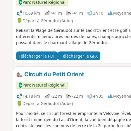
Parc Naturel Régional
10,69 km
+41 m
-41 m
3h 10
Moyenn
Départ à Géraudot (Aube)
Reliant la Plage de Géraudot sur le Lac d’Orient et le golf s
différents milieux : prés bordés de haies, champs agricoles
passant dans le charmant village de Géraudot.
Télécharger le PDF
Télécharger le GPX
Circuit du Petit Orient
Parc Naturel Régional
14,18 km
+22 m
-22 m
4h 05
Moyenn
Départ à Géraudot (Aube)
Pour moitié, ce circuit forestier emprunte la Vélovoie révél
la forêt immergée du Lac d’Orient, la vue bien dégagée de
contraste avec les chemins de terre de la 2e partie forest