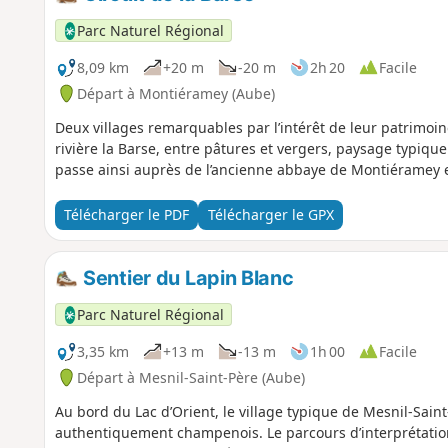
Parc Naturel Régional
8,09 km
+20 m
-20 m
2h 20
Facile
Départ à Montiéramey (Aube)
Deux villages remarquables par l’intérêt de leur patrimoine
rivière la Barse, entre pâtures et vergers, paysage typi
passe ainsi auprès de l’ancienne abbaye de Montiéramey 
Télécharger le PDF
Télécharger le GPX
Sentier du Lapin Blanc
Parc Naturel Régional
3,35 km
+13 m
-13 m
1h 00
Facile
Départ à Mesnil-Saint-Père (Aube)
Au bord du Lac d’Orient, le village typique de Mesnil-Sai
authentiquement champenois. Le parcours d’interprétation