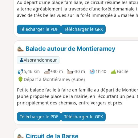
Au départ d’une plage familiale, ce circuit résume les atouts
alterne agréablement la traversée d’une forêt domaniale tr
avec de très belles vues sur la forêt immergée à « marée h
Télécharger le PDF
Télécharger le GPX
Balade autour de Montieramey
Visorandonneur
5,46 km
+30 m
-30 m
1h 40
Facile
Départ à Montiéramey (Aube)
Petite balade facile à faire en famille au départ de Monti
Jaune proposée place de la mairie, en l'écourtant un peu. 
principalement des chemins, entre vergers et prés.
Télécharger le PDF
Télécharger le GPX
Circuit de la Barse