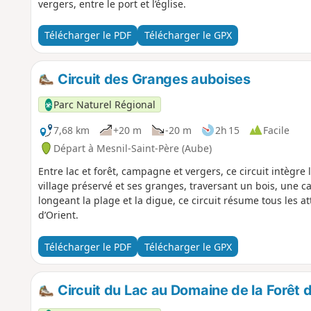
vergers, entre le port et l’église.
Télécharger le PDF
Télécharger le GPX
Circuit des Granges auboises
Parc Naturel Régional
7,68 km
+20 m
-20 m
2h 15
Facile
Départ à Mesnil-Saint-Père (Aube)
Entre lac et forêt, campagne et vergers, ce circuit intègre
village préservé et ses granges, traversant un bois, une c
longeant la plage et la digue, ce circuit résume tous les at
d’Orient.
Télécharger le PDF
Télécharger le GPX
Circuit du Lac au Domaine de la Forêt 