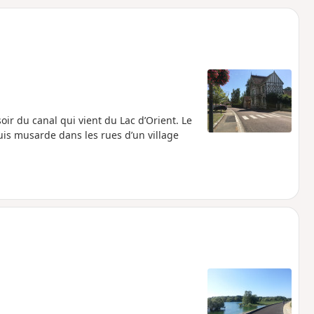
o
a
i
m
p
oir du canal qui vient du Lac d’Orient. Le
uis musarde dans les rues d’un village