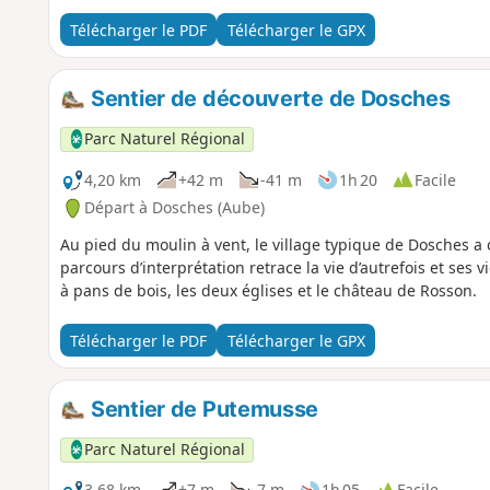
Télécharger le PDF
Télécharger le GPX
Sentier de découverte de Dosches
Parc Naturel Régional
4,20 km
+42 m
-41 m
1h 20
Facile
Départ à Dosches (Aube)
Au pied du moulin à vent, le village typique de Dosches a
parcours d’interprétation retrace la vie d’autrefois et ses
à pans de bois, les deux églises et le château de Rosson.
Télécharger le PDF
Télécharger le GPX
Sentier de Putemusse
Parc Naturel Régional
3,68 km
+7 m
-7 m
1h 05
Facile