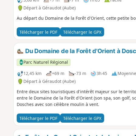
Départ à Géraudot (Aube)
Au départ du Domaine de la Forêt d'Orient, cette petite bo
Télécharger le PDF
Télécharger le GPX
Du Domaine de la Forêt d'Orient à Dos
Parc Naturel Régional
12,45 km
+69 m
-73 m
3h 45
Moyenn
Départ à Géraudot (Aube)
Entre deux sites touristiques d'intérêt majeur sur le territo
entre le Domaine de la Forêt d'Orient (son spa, son golf, so
Dosches avec son célèbre moulin à vent.
Télécharger le PDF
Télécharger le GPX