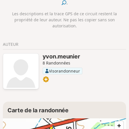
.
sur la forêt immergée à « marée haute
».
Les descriptions et la trace GPS de ce circuit restent la
propriété de leur auteur. Ne pas les copier sans son
autorisation.
AUTEUR
yvon.meunier
8 Randonnées
Visorandonneur
Carte de la randonnée