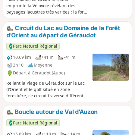
emprunte la Vélovoie révélant des
paysages lacustres très variées : la forêt
immergée du Lac d’Orient, la vue bien
dégagée depuis la digue du Lac du
Circuit du Lac au Domaine de la Forêt
Temple. En total contraste avec les
d'Orient au départ de Géraudot
chemins de terre de la 2e partie
forestière et campagnarde.
Parc Naturel Régional
10,69 km
+41 m
-41 m
3h 10
Moyenne
Départ à Géraudot (Aube)
Reliant la Plage de Géraudot sur le Lac
d’Orient et le golf situé en zone
forestière, ce circuit traverse différents
milieux : prés bordés de haies, champs
agricoles ouverts, forêts denses de
Boucle autour de Val d'Auzon
feuillus, en passant dans le charmant
village de Géraudot.
Parc Naturel Régional
15,89 km
+118 m
-114 m