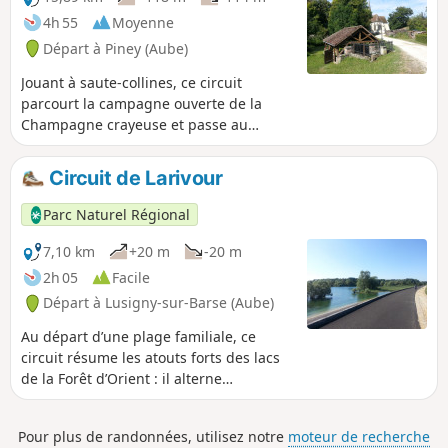
4h 55
Moyenne
Départ à Piney (Aube)
Jouant à saute-collines, ce circuit
parcourt la campagne ouverte de la
Champagne crayeuse et passe au
panorama du Croit. Reliant les trois
villages de la commune de Val d'Auzon
Circuit de Larivour
(Auzon-les-Marais, Villehardouin et
Montandon) et celui de Brantigny, il
Parc Naturel Régional
offre à voir quatre églises, deux lavoirs,
un château et la jolie rivière de l’Auzon.
7,10 km
+20 m
-20 m
2h 05
Facile
Départ à Lusigny-sur-Barse (Aube)
Au départ d’une plage familiale, ce
circuit résume les atouts forts des lacs
de la Forêt d’Orient : il alterne
agréablement la traversée d’une forêt
domaniale très contrastée et les bords
Pour plus de randonnées, utilisez notre
moteur de recherche
du Lac d’Orient avec de très belles vues