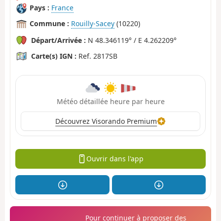
Pays :
France
Commune :
Rouilly-Sacey
(10220)
Départ/Arrivée :
N 48.346119° / E 4.262209°
Carte(s) IGN :
Ref. 2817SB
Météo détaillée heure par heure
Découvrez Visorando Premium
Ouvrir dans l'app
Pour continuer à proposer des