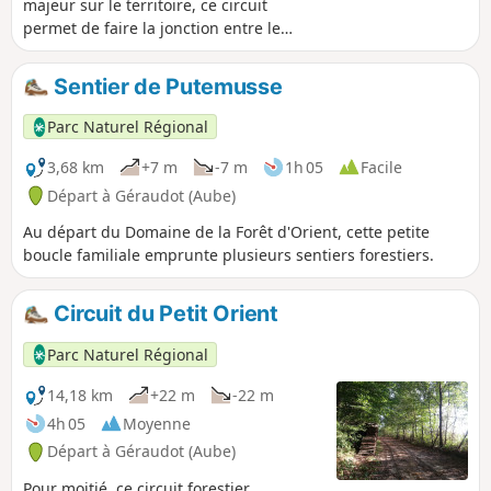
majeur sur le territoire, ce circuit
permet de faire la jonction entre le
Domaine de la Forêt d'Orient (son spa,
son golf, son complexe hôtelier) et le
Sentier de Putemusse
village de Dosches avec son célèbre
moulin à vent.
Parc Naturel Régional
3,68 km
+7 m
-7 m
1h 05
Facile
Départ à Géraudot (Aube)
Au départ du Domaine de la Forêt d'Orient, cette petite
boucle familiale emprunte plusieurs sentiers forestiers.
Circuit du Petit Orient
Parc Naturel Régional
14,18 km
+22 m
-22 m
4h 05
Moyenne
Départ à Géraudot (Aube)
Pour moitié, ce circuit forestier