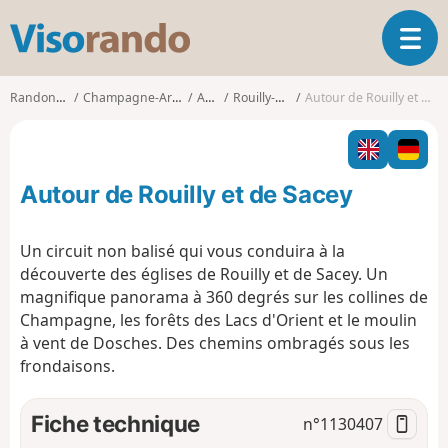
V
O
i
u
s
v
o
Randonnées
Champagne-Ardenne
Aube
Rouilly-Sacey
Autour de Rouilly et de Sacey
r
r
i
a
r
n
l
d
Autour de Rouilly et de Sacey
a
o
n
a
Un circuit non balisé qui vous conduira à la
v
découverte des églises de Rouilly et de Sacey. Un
i
magnifique panorama à 360 degrés sur les collines de
g
Champagne, les forêts des Lacs d'Orient et le moulin
a
t
à vent de Dosches. Des chemins ombragés sous les
i
frondaisons.
o
n
Fiche technique
n°
1130407