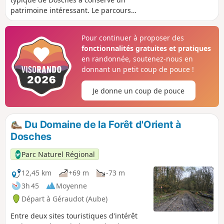
patrimoine intéressant. Le parcours
d’interprétation retrace la vie d’autrefois
et ses vieux métiers, cheminant entre
Pour continuer à proposer des
les maisons à pans de bois, les deux
fonctionnalités gratuites et pratiques
églises et le château de Rosson.
en randonnée, soutenez-nous en
donnant un petit coup de pouce !
Je donne un coup de pouce
Du Domaine de la Forêt d'Orient à
Dosches
Parc Naturel Régional
12,45 km
+69 m
-73 m
3h 45
Moyenne
Départ à Géraudot (Aube)
Entre deux sites touristiques d'intérêt