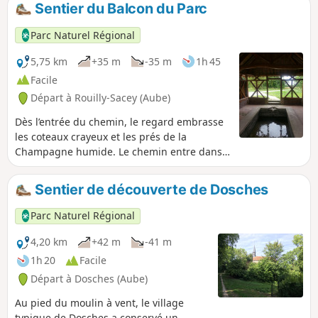
Sentier du Balcon du Parc
Parc Naturel Régional
5,75 km
+35 m
-35 m
1h 45
Facile
Départ à Rouilly-Sacey (Aube)
Dès l’entrée du chemin, le regard embrasse
les coteaux crayeux et les prés de la
Champagne humide. Le chemin entre dans
le paysage au milieu des champs, des prés,
des bois, des sources, passant à la Fontaine
Sentier de découverte de Dosches
Saint-Gengoult.
Parc Naturel Régional
4,20 km
+42 m
-41 m
1h 20
Facile
Départ à Dosches (Aube)
Au pied du moulin à vent, le village
typique de Dosches a conservé un