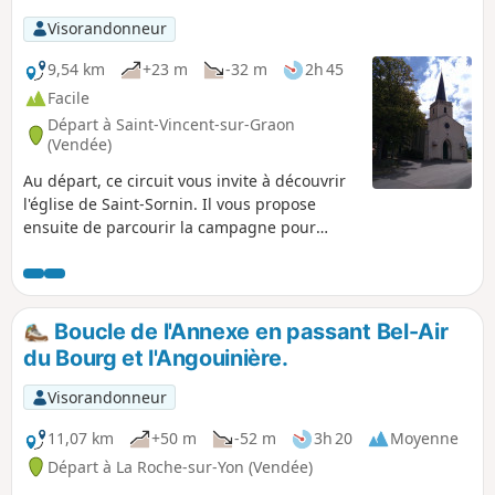
Visorandonneur
9,54 km
+23 m
-32 m
2h 45
Facile
Départ à Saint-Vincent-sur-Graon
(Vendée)
Au départ, ce circuit vous invite à découvrir
l'église de Saint-Sornin. Il vous propose
ensuite de parcourir la campagne pour
découvrir cette petite commune associée à
Saint-Vincent-sur-Graon. Ce parcours
comprend de nombreux chemins.
Boucle de l'Annexe en passant Bel-Air
du Bourg et l'Angouinière.
Visorandonneur
11,07 km
+50 m
-52 m
3h 20
Moyenne
Départ à La Roche-sur-Yon (Vendée)