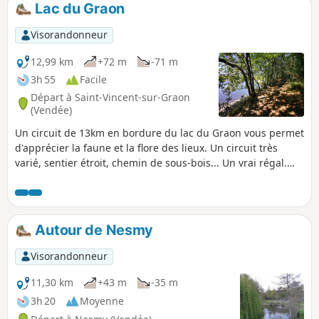
Lac du Graon
Visorandonneur
12,99 km
+72 m
-71 m
3h 55
Facile
Départ à Saint-Vincent-sur-Graon
(Vendée)
Un circuit de 13km en bordure du lac du Graon vous permet
d'apprécier la faune et la flore des lieux. Un circuit très
varié, sentier étroit, chemin de sous-bois... Un vrai régal.
Possibilité d'allonger le circuit par des petites boucles
d'environ 2km (La Renardière et Les Petites Touches).
Autour de Nesmy
Visorandonneur
11,30 km
+43 m
-35 m
3h 20
Moyenne