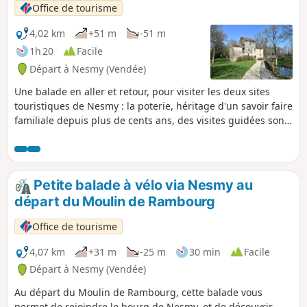
Office de tourisme
4,02 km
+51 m
-51 m
1h 20
Facile
Départ à Nesmy (Vendée)
Une balade en aller et retour, pour visiter les deux sites
touristiques de Nesmy : la poterie, héritage d'un savoir faire
familiale depuis plus de cents ans, des visites guidées sont
organisées pendant les vacances scolaires et le moulin de
Rambourg, le dernier moulin à eau encore intacte de la
Vallée de L'Yon, magnifique univers mécanique digne de
Jules Verne, le moulin se visite tous les étés et lors
Petite balade à vélo via Nesmy au
d'événements. Il est aussi possible de visiter les jardins du
départ du Moulin de Rambourg
château de Nesmy l'été. Pour les visites, voir les
informations pratiques : OT la Roche-sur-Yon
Office de tourisme
4,07 km
+31 m
-25 m
30 min
Facile
Départ à Nesmy (Vendée)
Au départ du Moulin de Rambourg, cette balade vous
permet de rejoindre le bourg de Nesmy, et de découvrir