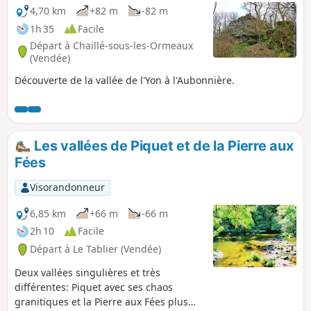
4,70 km
+82 m
-82 m
1h 35
Facile
Départ à Chaillé-sous-les-Ormeaux
(Vendée)
Découverte de la vallée de l'Yon à l'Aubonnière.
Les vallées de Piquet et de la Pierre aux
Fées
Visorandonneur
6,85 km
+66 m
-66 m
2h 10
Facile
Départ à Le Tablier (Vendée)
Deux vallées singulières et très
différentes: Piquet avec ses chaos
granitiques et la Pierre aux Fées plus