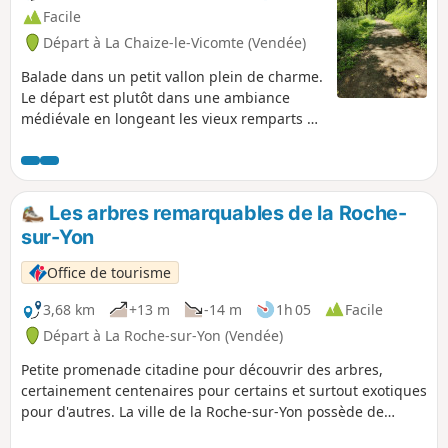
Facile
Départ à La Chaize-le-Vicomte (Vendée)
Balade dans un petit vallon plein de charme.
Le départ est plutôt dans une ambiance
médiévale en longeant les vieux remparts et
l'église fortifiée Saint-Nicolas. Rapidement
dans la vallée, la nature reprend ses droits,
de nombreuses libellules accompagnent
votre parcours, demoiselles aux ailes bleues
Les arbres remarquables de la Roche-
métalliques, libellules écarlates et autres
sur-Yon
cordulégastres.
Office de tourisme
3,68 km
+13 m
-14 m
1h 05
Facile
Départ à La Roche-sur-Yon (Vendée)
Petite promenade citadine pour découvrir des arbres,
certainement centenaires pour certains et surtout exotiques
pour d'autres. La ville de la Roche-sur-Yon possède de
nombreux espaces verts avec une multitudes de plantes,