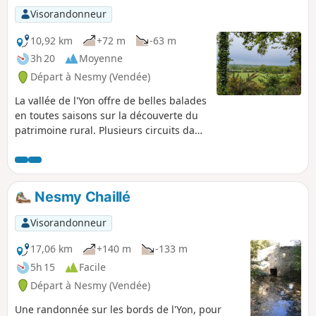
Visorandonneur
10,92 km
+72 m
-63 m
3h 20
Moyenne
Départ à Nesmy (Vendée)
La vallée de l'Yon offre de belles balades
en toutes saisons sur la découverte du
patrimoine rural. Plusieurs circuits dans
cette vallée bocagère. Remarque
importante : En période de crue, cette
randonnée peut se révéler difficile, à
éviter donc.
Nesmy Chaillé
Visorandonneur
17,06 km
+140 m
-133 m
5h 15
Facile
Départ à Nesmy (Vendée)
Une randonnée sur les bords de l'Yon, pour