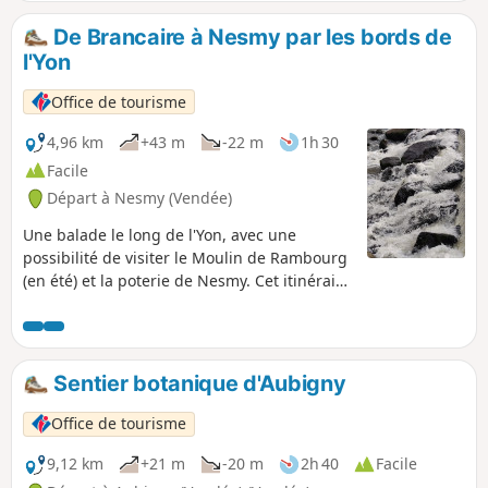
De Brancaire à Nesmy par les bords de
l'Yon
Office de tourisme
4,96 km
+43 m
-22 m
1h 30
Facile
Départ à Nesmy (Vendée)
Une balade le long de l'Yon, avec une
possibilité de visiter le Moulin de Rambourg
(en été) et la poterie de Nesmy. Cet itinéraire
est au départ de l'arrêt de bus "Brancaire"
sur la ligne 14, mais il est possible de garer
la voiture sur le parking au bord de l'Yon et
réaliser la randonnée en aller-retour.
Sentier botanique d'Aubigny
Office de tourisme
9,12 km
+21 m
-20 m
2h 40
Facile