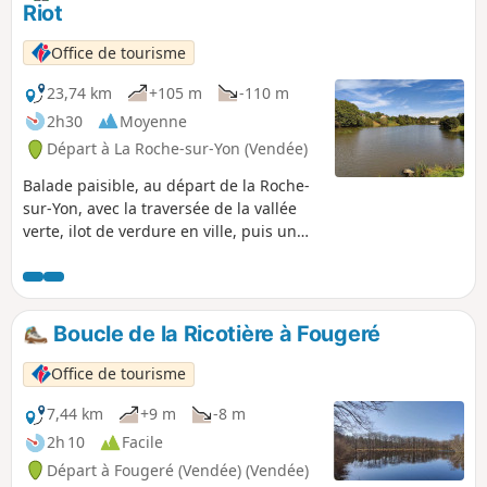
Riot
Office de tourisme
23,74 km
+105 m
-110 m
2h30
Moyenne
Départ à La Roche-sur-Yon (Vendée)
Balade paisible, au départ de la Roche-
sur-Yon, avec la traversée de la vallée
verte, ilot de verdure en ville, puis un
parcours dans le bocage jusqu'au au
Bois de Girondin. Passage dans la très
secrète vallée du Riot, lieu privilégié de
la loutre d'Europe, puis le long du Lac
Boucle de la Ricotière à Fougeré
de Moulin Papon sur sa partie Nord, afin
de conclure un véritable patchwork de
Office de tourisme
paysages !
7,44 km
+9 m
-8 m
2h 10
Facile
Départ à Fougeré (Vendée) (Vendée)