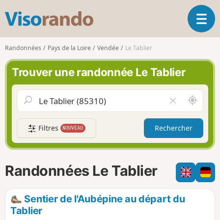
V
O
i
u
s
v
o
Randonnées
Pays de la Loire
Vendée
Le Tablier
r
r
i
a
Trouver une randonnée Le Tablier
r
n
l
d
a
o
A
V
n
u
i
a
t
d
v
Filtres
Rechercher
NOUVEAU
o
e
i
u
r
g
r
l
a
d
e
Randonnées Le Tablier
t
e
c
i
m
h
o
o
a
Sentier de l'Aubépine au départ du
n
i
m
Tablier
p