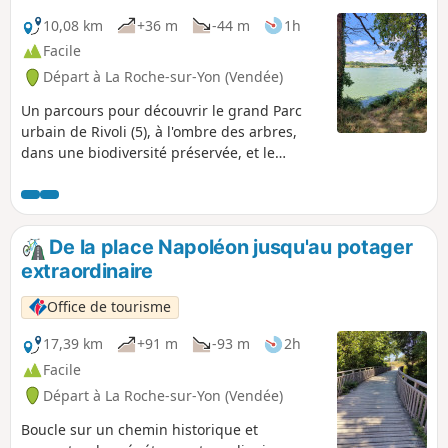
10,08 km
+36 m
-44 m
1h
Facile
Départ à La Roche-sur-Yon (Vendée)
Un parcours pour découvrir le grand Parc
urbain de Rivoli (5), à l'ombre des arbres,
dans une biodiversité préservée, et le
barrage du Lac de Moulin Papon (10). Ce lac
est utilisé pour l'alimentation en eau potable
de la ville de la Roche-sur-Yon. On peut
observer la station de traitement des eaux,
De la place Napoléon jusqu'au potager
depuis le barrage. Sur le lac, les goélands et
extraordinaire
cormorans sont observables, depuis la rive,
il n'est pas rare de croiser le vol du martin-
Office de tourisme
pêcheur, celui des hirondelles et martinets.
L'été, des aménagements de loisirs sont
17,39 km
+91 m
-93 m
2h
accessibles pour petits et grands.
Facile
Départ à La Roche-sur-Yon (Vendée)
Boucle sur un chemin historique et