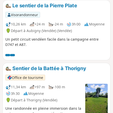
encore un chœur de crapauds. Côté histoire,
Le sentier de la Pierre Plate
c'est la petite fontaine en pierre, jadis source
d'alimentation du village de Mortevieille.
Visorandonneur
10,26 km
+24 m
-24 m
3h 00
Moyenne
Départ à Aubigny (Vendée) (Vendée)
Un petit circuit vendéen facile dans la campagne entre
D747 et A87.
Sentier de la Battée à Thorigny
Office de tourisme
11,34 km
+97 m
-100 m
3h 30
Moyenne
Départ à Thorigny (Vendée)
Une randonnée en pleine immersion dans la