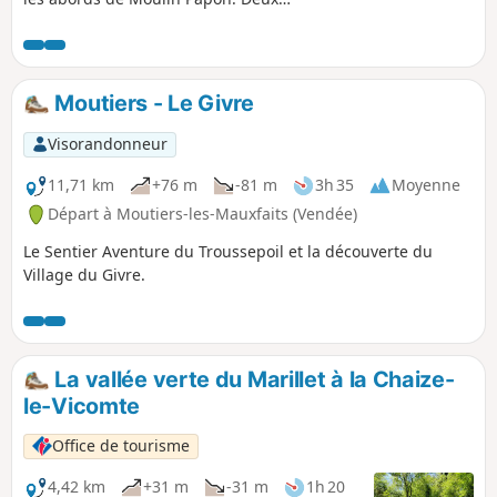
passages plus délicats : après le
passage du pont au niveau de la
Bertheliére et le passage du gué au
niveau Ruisseau des Coux. Voir
Moutiers - Le Givre
Informations Pratiques.
Visorandonneur
11,71 km
+76 m
-81 m
3h 35
Moyenne
Départ à Moutiers-les-Mauxfaits (Vendée)
Le Sentier Aventure du Troussepoil et la découverte du
Village du Givre.
La vallée verte du Marillet à la Chaize-
le-Vicomte
Office de tourisme
4,42 km
+31 m
-31 m
1h 20