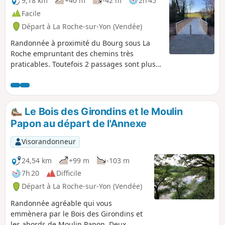
9,18 km
+40 m
-42 m
2h 45
Facile
Départ à La Roche-sur-Yon (Vendée)
Randonnée à proximité du Bourg sous La
Roche empruntant des chemins très
praticables. Toutefois 2 passages sont plus
problématiques pour les enfants en
poussette et personnes âgées. Prenez le
temps de regarder les informations
pratiques.
Le Bois des Girondins et le Moulin
Papon au départ de l'Annexe
Visorandonneur
24,54 km
+99 m
-103 m
7h 20
Difficile
Départ à La Roche-sur-Yon (Vendée)
Randonnée agréable qui vous
emmènera par le Bois des Girondins et
les abords de Moulin Papon. Deux