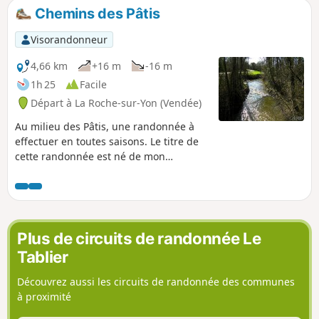
Chemins des Pâtis
Visorandonneur
4,66 km
+16 m
-16 m
1h 25
Facile
Départ à La Roche-sur-Yon (Vendée)
Au milieu des Pâtis, une randonnée à
effectuer en toutes saisons. Le titre de
cette randonnée est né de mon
imagination en prenant le chemin du
"grand Pâtis" qui existe en dehors du
circuit. Les circuits sont créés par des
randonneurs. Un pâtis est un pré en
friche ou une pâture à bétail.
Plus de circuits de randonnée Le
Tablier
Découvrez aussi les circuits de randonnée des communes
à proximité