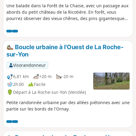
Une balade dans la Forêt de la Chaise, avec un passage aux
abords du petit château de la Ricotière. En forêt, vous
pourrez observer des vieux chênes, des pins gigantesques
et sapins Douglas ; tendez l'oreille pour entendre le
tambourinement des pics sur les troncs des arbres, en
passant en bout de l'Étang du Ruisseau des Noailles. Peut-
être aurez-vous la chance d'apercevoir quelques daims
Boucle urbaine à l'Ouest de La Roche-
dans le parc à daims sur la droite, sinon l'envol d'un canard
sur-Yon
col-vert.
Visorandonneur
6,81 km
+20 m
-20 m
2h 00
Facile
Départ à La Roche-sur-Yon (Vendée)
Petite randonnée urbaine par des allées piétonnes avec une
partie sur les bords de l'Ornay.