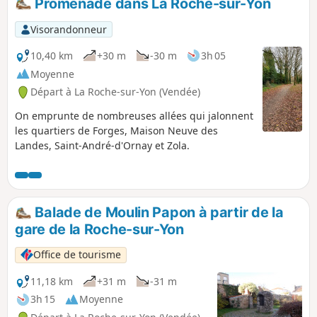
Promenade dans La Roche-sur-Yon
Visorandonneur
10,40 km
+30 m
-30 m
3h 05
Moyenne
Départ à La Roche-sur-Yon (Vendée)
On emprunte de nombreuses allées qui jalonnent
les quartiers de Forges, Maison Neuve des
Landes, Saint-André-d'Ornay et Zola.
Balade de Moulin Papon à partir de la
gare de la Roche-sur-Yon
Office de tourisme
11,18 km
+31 m
-31 m
3h 15
Moyenne