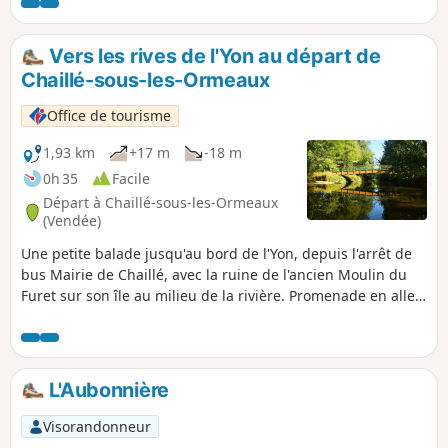
Vers les rives de l'Yon au départ de
Chaillé-sous-les-Ormeaux
Office de tourisme
1,93 km
+17 m
-18 m
0h 35
Facile
Départ à Chaillé-sous-les-Ormeaux
(Vendée)
Une petite balade jusqu'au bord de l'Yon, depuis l'arrêt de
bus Mairie de Chaillé, avec la ruine de l'ancien Moulin du
Furet sur son île au milieu de la rivière. Promenade en aller-
retour. Dans ce petit coin de nature, vous pourrez observer
des libellules, des martins pêcheurs, poissons divers etc.
L'Aubonnière
Visorandonneur