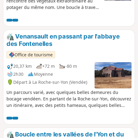
rencontre des végétaux extraordinaire au
potager du même nom. Une boucle à travers
le bocage, au milieu des prairies et des
haies, ce parcours ne possède pas de
difficultés particulières. Toutefois, soyez
vigilant sur les ronds-points et les grands
Venansault en passant par l'abbaye
axes très fréquentés par les voitures.
des Fontenelles
Office de tourisme
20,37 km
+72 m
-80 m
2h30
Moyenne
Départ à La Roche-sur-Yon (Vendée)
Un parcours varié, avec quelques belles demeures du
bocage vendéen. En partant de la Roche-sur-Yon, découvrez
un itinéraire, avec des petits hameaux, quelques belles
demeures, des petites routes, des chemins, à l'ombre des
haies. Mais aussi Venansault et ses plans d'eau et ses petits
passages secrets, loin des routes bruyantes et passantes,
ce petit circuit vous permet de flâner, sans être gêné par la
Boucle entre les vallées de l'Yon et du
circulation des véhicules des grands axes.