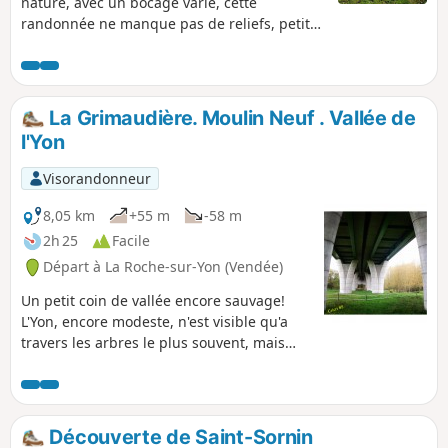
nature, avec un bocage varié, cette
randonnée ne manque pas de reliefs, petites
montées, grandes descentes, et des petits
ruisseaux, on a le sentiment d'être loin de
tout. Attention aux parties boueuses en
période d'hiver.
La Grimaudière. Moulin Neuf . Vallée de
l'Yon
Visorandonneur
8,05 km
+55 m
-58 m
2h 25
Facile
Départ à La Roche-sur-Yon (Vendée)
Un petit coin de vallée encore sauvage!
L'Yon, encore modeste, n'est visible qu'a
travers les arbres le plus souvent, mais
quelle végétation! C'est un régal visuel et
sonore, tant les oiseaux nous
accompagnent.
Découverte de Saint-Sornin