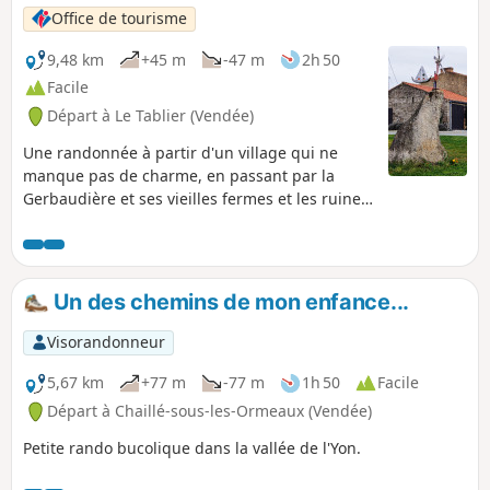
Office de tourisme
9,48 km
+45 m
-47 m
2h 50
Facile
Départ à Le Tablier (Vendée)
Une randonnée à partir d'un village qui ne
manque pas de charme, en passant par la
Gerbaudière et ses vieilles fermes et les ruines
d'une tour d'un ancien château (la tour
penchée). La nature n'est pas en reste avec le
passage dans la vallée de l'Yon et des sites
pleins de charmes comme Boutet et le gué à la
Un des chemins de mon enfance...
Roussière. Quelques mégalithes sont visibles
comme la Pierre qui Vire, et au village du
Visorandonneur
Tablier, certains murs de maisons sont
construits sur des blocs de granit.
5,67 km
+77 m
-77 m
1h 50
Facile
Départ à Chaillé-sous-les-Ormeaux (Vendée)
Petite rando bucolique dans la vallée de l'Yon.