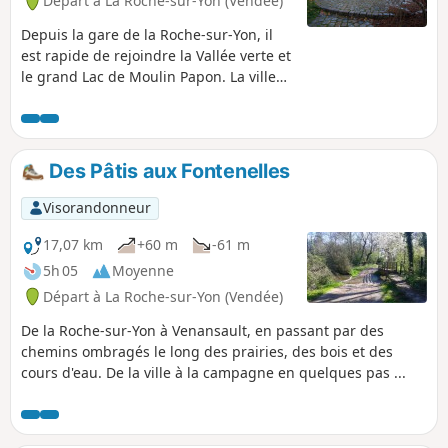
Départ à La Roche-sur-Yon (Vendée)
Depuis la gare de la Roche-sur-Yon, il
est rapide de rejoindre la Vallée verte et
le grand Lac de Moulin Papon. La ville
possède de nombreux espaces verts et
au milieu coule une rivière, l'Yon,
véritable corridor de verdure qui la
traverse du Nord au Sud.
Des Pâtis aux Fontenelles
Visorandonneur
17,07 km
+60 m
-61 m
5h 05
Moyenne
Départ à La Roche-sur-Yon (Vendée)
De la Roche-sur-Yon à Venansault, en passant par des
chemins ombragés le long des prairies, des bois et des
cours d'eau. De la ville à la campagne en quelques pas ...