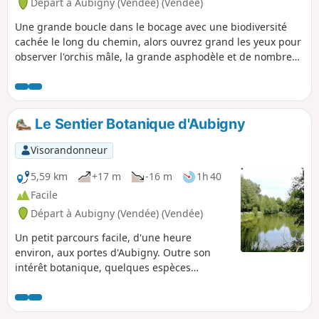
Départ à Aubigny (Vendée) (Vendée)
Une grande boucle dans le bocage avec une biodiversité
cachée le long du chemin, alors ouvrez grand les yeux pour
observer l'orchis mâle, la grande asphodèle et de nombreux
arbres têtards. La randonnée est décrite à partir de l'arrêt
de bus "Église", mais le départ se fait au parking du
complexe sportif d'Aubigny.
Le Sentier Botanique d'Aubigny
Visorandonneur
5,59 km
+17 m
-16 m
1h 40
Facile
Départ à Aubigny (Vendée) (Vendée)
Un petit parcours facile, d'une heure
environ, aux portes d'Aubigny. Outre son
intérêt botanique, quelques espèces
remarquables, la faune n'est pas en reste.
Croisez une biche aussi étonnée que vous de
cette rencontre, un coucou, un rapace ou