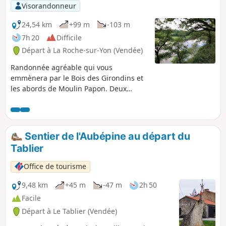
Visorandonneur
24,54 km
+99 m
-103 m
7h 20
Difficile
Départ à La Roche-sur-Yon (Vendée)
Randonnée agréable qui vous
emmènera par le Bois des Girondins et
les abords de Moulin Papon. Deux
passages plus délicats : après le
passage du pont au niveau de la
Bertheliére et le passage du gué au
niveau Ruisseau des Coux. Voir
Sentier de l'Aubépine au départ du
Informations Pratiques.
Tablier
Office de tourisme
9,48 km
+45 m
-47 m
2h 50
Facile
Départ à Le Tablier (Vendée)