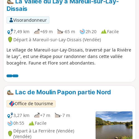
La Vallée du Lay à Mareuil-sur-Lay-
Dissais
Visorandonneur
7,49 km
+69 m
-65 m
2h 20
Facile
Départ à Mareuil-sur-Lay-Dissais (Vendée)
Le village de Mareuil-sur-Lay-Dissais, traversé par la Rivière
le Lay", est une étape pour randonner dans cette vallée
bocagère. Faune et Flore sont abondantes.
Lac de Moulin Papon partie Nord
Office de tourisme
3,27 km
+7 m
-7 m
0h 55
Facile
Départ à La Ferrière (Vendée)
(Vendée)