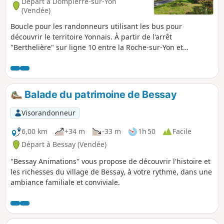
Départ à Dompierre-sur-Yon
(Vendée)
Boucle pour les randonneurs utilisant les bus pour
découvrir le territoire Yonnais. À partir de l'arrêt
"Berthelière" sur ligne 10 entre la Roche-sur-Yon et
Dompierre-sur-Yon. Vous visiterez le vieux village avant de
réaliser la boucle autour du lac. Accès ligne de bus 10 -
arrêt Berthelière
Balade du patrimoine de Bessay
Visorandonneur
6,00 km
+34 m
-33 m
1h 50
Facile
Départ à Bessay (Vendée)
"Bessay Animations" vous propose de découvrir l'histoire et
les richesses du village de Bessay, à votre rythme, dans une
ambiance familiale et conviviale.