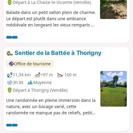
Départ à La Chaize-le-Vicomte (Vendée)
Balade dans un petit vallon plein de charme.
Le départ est plutôt dans une ambiance
médiévale en longeant les vieux remparts et
l'église fortifiée Saint-Nicolas. Rapidement
dans la vallée, la nature reprend ses droits,
de nombreuses libellules accompagnent
votre parcours, demoiselles aux ailes bleues
Sentier de la Battée à Thorigny
métalliques, libellules écarlates et autres
cordulégastres.
Office de tourisme
11,34 km
+97 m
-100 m
3h 30
Moyenne
Départ à Thorigny (Vendée)
Une randonnée en pleine immersion dans la
nature, avec un bocage varié, cette
randonnée ne manque pas de reliefs, petites
montées, grandes descentes, et des petits
ruisseaux, on a le sentiment d'être loin de
tout. Attention aux parties boueuses en