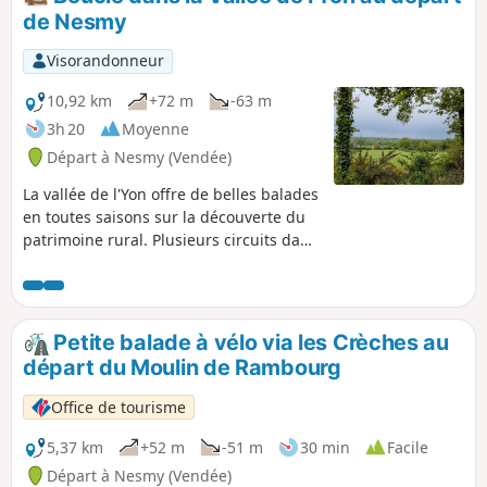
de Nesmy
Visorandonneur
10,92 km
+72 m
-63 m
3h 20
Moyenne
Départ à Nesmy (Vendée)
La vallée de l'Yon offre de belles balades
en toutes saisons sur la découverte du
patrimoine rural. Plusieurs circuits dans
cette vallée bocagère. Remarque
importante : En période de crue, cette
randonnée peut se révéler difficile, à
éviter donc.
Petite balade à vélo via les Crèches au
départ du Moulin de Rambourg
Office de tourisme
5,37 km
+52 m
-51 m
30 min
Facile
Départ à Nesmy (Vendée)