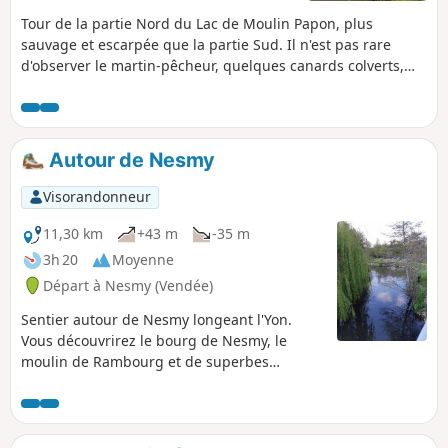
Tour de la partie Nord du Lac de Moulin Papon, plus
sauvage et escarpée que la partie Sud. Il n'est pas rare
d'observer le martin-pêcheur, quelques canards colverts,
des foulques et, plus rarement, des oies. Un détour par le
hameau de la Berthelière permet d'admirer des maisons
anciennes rénovées, une pure merveille. Un départ sur la
commune de la Ferrière et tout un parcours sur la
Autour de Nesmy
commune de Dompierre-sur-Yon.
Visorandonneur
11,30 km
+43 m
-35 m
3h 20
Moyenne
Départ à Nesmy (Vendée)
Sentier autour de Nesmy longeant l'Yon.
Vous découvrirez le bourg de Nesmy, le
moulin de Rambourg et de superbes
paysages.