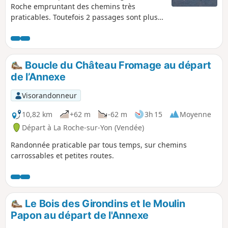
Roche empruntant des chemins très
praticables. Toutefois 2 passages sont plus
problématiques pour les enfants en
poussette et personnes âgées. Prenez le
temps de regarder les informations
pratiques.
Boucle du Château Fromage au départ
de l’Annexe
Visorandonneur
10,82 km
+62 m
-62 m
3h 15
Moyenne
Départ à La Roche-sur-Yon (Vendée)
Randonnée praticable par tous temps, sur chemins
carrossables et petites routes.
Le Bois des Girondins et le Moulin
Papon au départ de l'Annexe