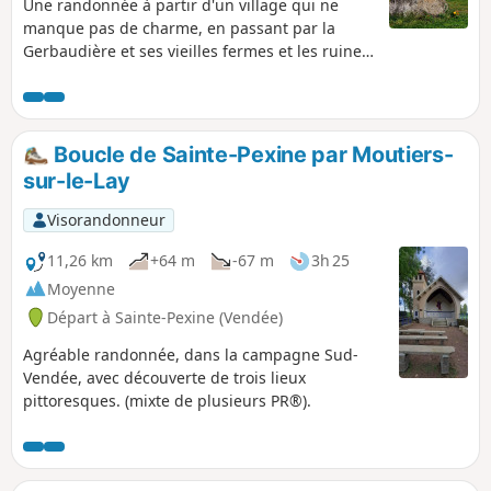
Une randonnée à partir d'un village qui ne
manque pas de charme, en passant par la
Gerbaudière et ses vieilles fermes et les ruines
d'une tour d'un ancien château (la tour
penchée). La nature n'est pas en reste avec le
passage dans la vallée de l'Yon et des sites
pleins de charmes comme Boutet et le gué à la
Boucle de Sainte-Pexine par Moutiers-
Roussière. Quelques mégalithes sont visibles
sur-le-Lay
comme la Pierre qui Vire, et au village du
Tablier, certains murs de maisons sont
Visorandonneur
construits sur des blocs de granit.
11,26 km
+64 m
-67 m
3h 25
Moyenne
Départ à Sainte-Pexine (Vendée)
Agréable randonnée, dans la campagne Sud-
Vendée, avec découverte de trois lieux
pittoresques. (mixte de plusieurs PR®).