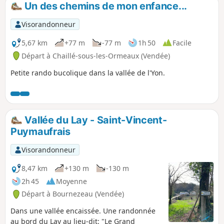
Un des chemins de mon enfance...
Visorandonneur
5,67 km
+77 m
-77 m
1h 50
Facile
Départ à Chaillé-sous-les-Ormeaux (Vendée)
Petite rando bucolique dans la vallée de l'Yon.
Vallée du Lay - Saint-Vincent-
Puymaufrais
Visorandonneur
8,47 km
+130 m
-130 m
2h 45
Moyenne
Départ à Bournezeau (Vendée)
Dans une vallée encaissée. Une randonnée
au bord du Lay au lieu-dit: "Le Grand