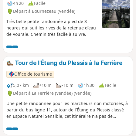
4h 20
Facile
Départ à Bournezeau (Vendée)
Très belle petite randonnée à pied de 3
heures qui suit les rives de la retenue d'eau
de Vouraie. Chemin très facile à suivre.
Tour de l'Étang du Plessis à la Ferrière
Office de tourisme
5,07 km
+10 m
-10 m
1h 30
Facile
Départ à La Ferrière (Vendée) (Vendée)
Une petite randonnée pour les marcheurs non motorisés, à
partir du bus ligne 11, autour de l'Étang du Plessis classé
en Espace Naturel Sensible, cet itinéraire n'a pas de
balisage spécifique mais est relativement facile suivre car
bien aménagé. De nombreux panneaux pédagogiques sont
visibles autour de l'étang.