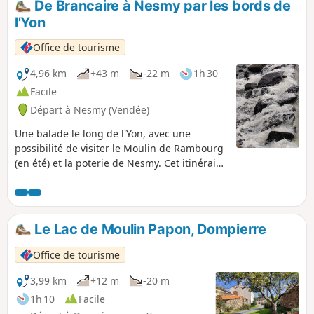
De Brancaire à Nesmy par les bords de
l'Yon
Office de tourisme
4,96 km
+43 m
-22 m
1h 30
Facile
Départ à Nesmy (Vendée)
Une balade le long de l'Yon, avec une
possibilité de visiter le Moulin de Rambourg
(en été) et la poterie de Nesmy. Cet itinéraire
est au départ de l'arrêt de bus "Brancaire"
sur la ligne 14, mais il est possible de garer
la voiture sur le parking au bord de l'Yon et
réaliser la randonnée en aller-retour.
Le Lac de Moulin Papon, Dompierre
Office de tourisme
3,99 km
+12 m
-20 m
1h 10
Facile