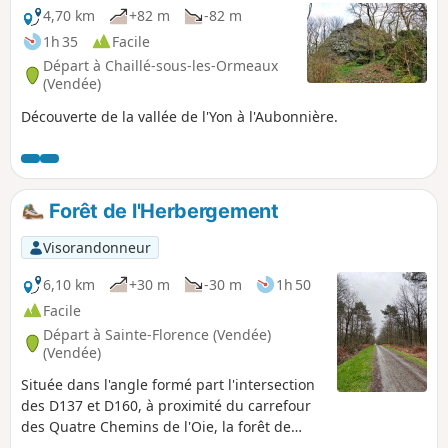
4,70 km
+82 m
-82 m
1h 35
Facile
Départ à Chaillé-sous-les-Ormeaux
(Vendée)
Découverte de la vallée de l'Yon à l'Aubonnière.
Forêt de l'Herbergement
Visorandonneur
6,10 km
+30 m
-30 m
1h 50
Facile
Départ à Sainte-Florence (Vendée)
(Vendée)
Située dans l'angle formé part l'intersection
des D137 et D160, à proximité du carrefour
des Quatre Chemins de l'Oie, la forêt de
l'Hérbergement présente d'agréables