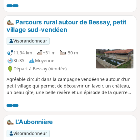
Rambourg, le dernier moulin à eau encore intacte de la
Vallée de L'Yon, magnifique univers mécanique digne de
Jules Verne, le moulin se visite tous les étés et lors
Parcours rural autour de Bessay, petit
d'événements. Il est aussi possible de visiter les jardins du
village sud-vendéen
château de Nesmy l'été. Pour les visites, voir les
informations pratiques : OT la Roche-sur-Yon
Visorandonneur
11,94 km
+51 m
-50 m
3h 35
Moyenne
Départ à Bessay (Vendée)
Agréable circuit dans la campagne vendéenne autour d'un
petit village qui permet de découvrir un lavoir, un château,
un beau gîte, une belle rivière et un épisode de la guerre
de Vendée (1793).
L'Aubonnière
Visorandonneur