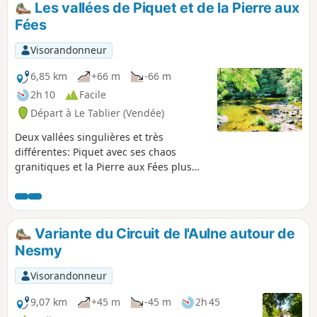
Les vallées de Piquet et de la Pierre aux
Fées
Visorandonneur
6,85 km
+66 m
-66 m
2h 10
Facile
Départ à Le Tablier (Vendée)
Deux vallées singulières et très
différentes: Piquet avec ses chaos
granitiques et la Pierre aux Fées plus
sombre et plus paisible.
Variante du Circuit de l'Aulne autour de
Nesmy
Visorandonneur
9,07 km
+45 m
-45 m
2h 45