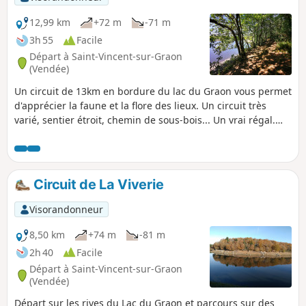
12,99 km
+72 m
-71 m
3h 55
Facile
Départ à Saint-Vincent-sur-Graon
(Vendée)
Un circuit de 13km en bordure du lac du Graon vous permet
d'apprécier la faune et la flore des lieux. Un circuit très
varié, sentier étroit, chemin de sous-bois... Un vrai régal.
Possibilité d'allonger le circuit par des petites boucles
d'environ 2km (La Renardière et Les Petites Touches).
Circuit de La Viverie
Visorandonneur
8,50 km
+74 m
-81 m
2h 40
Facile
Départ à Saint-Vincent-sur-Graon
(Vendée)
Départ sur les rives du Lac du Graon et parcours sur des