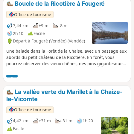
Boucle de la Ricotière à Fougeré
p
Office de tourisme
7,44 km
+9 m
-8 m
2h 10
Facile
Départ à Fougeré (Vendée) (Vendée)
Une balade dans la Forêt de la Chaise, avec un passage aux
abords du petit château de la Ricotière. En forêt, vous
pourrez observer des vieux chênes, des pins gigantesques
et sapins Douglas ; tendez l'oreille pour entendre le
tambourinement des pics sur les troncs des arbres, en
passant en bout de l'Étang du Ruisseau des Noailles. Peut-
être aurez-vous la chance d'apercevoir quelques daims
La vallée verte du Marillet à la Chaize-
dans le parc à daims sur la droite, sinon l'envol d'un canard
le-Vicomte
col-vert.
Office de tourisme
4,42 km
+31 m
-31 m
1h 20
Facile