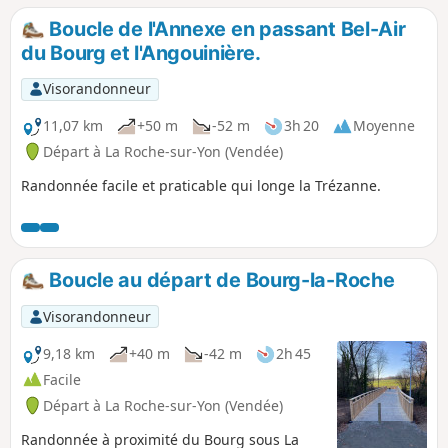
Boucle de l'Annexe en passant Bel-Air
du Bourg et l'Angouinière.
Visorandonneur
11,07 km
+50 m
-52 m
3h 20
Moyenne
Départ à La Roche-sur-Yon (Vendée)
Randonnée facile et praticable qui longe la Trézanne.
Boucle au départ de Bourg-la-Roche
Visorandonneur
9,18 km
+40 m
-42 m
2h 45
Facile
Départ à La Roche-sur-Yon (Vendée)
Randonnée à proximité du Bourg sous La