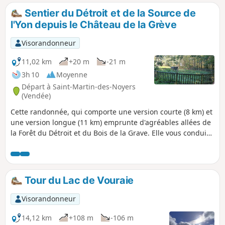
période d'hiver.
Sentier du Détroit et de la Source de
l'Yon depuis le Château de la Grève
Visorandonneur
11,02 km
+20 m
-21 m
3h 10
Moyenne
Départ à Saint-Martin-des-Noyers
(Vendée)
Cette randonnée, qui comporte une version courte (8 km) et
une version longue (11 km) emprunte d'agréables allées de
la Forêt du Détroit et du Bois de la Grave. Elle vous conduira
jusqu'à l'une des sources de l'Yon.
Tour du Lac de Vouraie
Visorandonneur
14,12 km
+108 m
-106 m