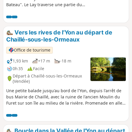
Bateau". Le Lay traverse une partie du
Marais Poitevin et se jette dans l'Océan
Atlantique entre la Faute sur Mer et
l'Aiguillon sur Mer.
Vers les rives de l'Yon au départ de
Chaillé-sous-les-Ormeaux
Office de tourisme
1,93 km
+17 m
-18 m
0h 35
Facile
Départ à Chaillé-sous-les-Ormeaux
(Vendée)
Une petite balade jusqu'au bord de l'Yon, depuis l'arrêt de
bus Mairie de Chaillé, avec la ruine de l'ancien Moulin du
Furet sur son île au milieu de la rivière. Promenade en aller-
retour. Dans ce petit coin de nature, vous pourrez observer
des libellules, des martins pêcheurs, poissons divers etc.
Boucle dans la Vallée de l'Yon au départ