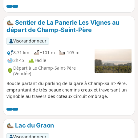
sentiers permettant de découvrir des sous-
bois aux essences variées. La chance vous
permettra peut-être d'y croiser un chevreuil.
Sentier de La Panerie Les Vignes au
Sur les 3/4 du parcours vous cheminerez sur
départ de Champ-Saint-Père
un sentier parfaitement balisé par l'ONF
(balises numérotées).
Visorandonneur
8,71 km
+101 m
-105 m
2h 45
Facile
Départ à Le Champ-Saint-Père
(Vendée)
Boucle partant du parking de la gare à Champ-Saint-Père,
empruntant de très beaux chemins creux et traversant un
vignoble au travers des coteaux.Circuit ombragé.
Lac du Graon
Visorandonneur