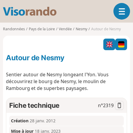
V
O
i
u
s
v
o
Randonnées
Pays de la Loire
Vendée
Nesmy
Autour de Nesmy
r
r
i
a
r
n
l
d
Autour de Nesmy
a
o
n
a
Sentier autour de Nesmy longeant l'Yon. Vous
v
découvrirez le bourg de Nesmy, le moulin de
i
Rambourg et de superbes paysages.
g
a
t
Fiche technique
n°
2319
i
o
n
Création
28 janv. 2012
Mise à jour
18 janv. 2023