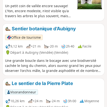
Un petit coin de vallée encore sauvage!
L'Yon, encore modeste, n'est visible qu'a
travers les arbres le plus souvent, mais
quelle végétation! C'est un régal visuel et
sonore, tant les oiseaux nous
Sentier botanique d'Aubigny
accompagnent.
Office de tourisme
9,12 km
+21 m
-20 m
2h 40
Facile
Départ à Aubigny (Vendée) (Vendée)
Une grande boucle dans le bocage avec une biodiversité
cachée le long du chemin, alors ouvrez grand les yeux pour
observer l'orchis mâle, la grande asphodèle et de nombreux
arbres têtards. La randonnée est décrite à partir de l'arrêt
de bus "Église", mais le départ se fait au parking du
Le sentier de la Pierre Plate
complexe sportif d'Aubigny.
Visorandonneur
10,26 km
+24 m
-24 m
3h 00
Moyenne