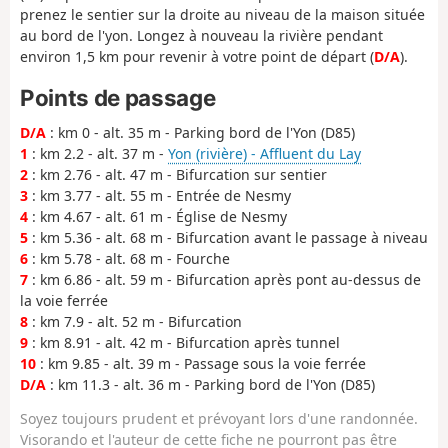
prenez le sentier sur la droite au niveau de la maison située
au bord de l'yon. Longez à nouveau la rivière pendant
environ 1,5 km pour revenir à votre point de départ (
D/A
).
Points de passage
D/A
: km 0 - alt. 35 m - Parking bord de l'Yon (D85)
1
: km 2.2 - alt. 37 m -
Yon (rivière) - Affluent du Lay
2
: km 2.76 - alt. 47 m - Bifurcation sur sentier
3
: km 3.77 - alt. 55 m - Entrée de Nesmy
4
: km 4.67 - alt. 61 m - Église de Nesmy
5
: km 5.36 - alt. 68 m - Bifurcation avant le passage à niveau
6
: km 5.78 - alt. 68 m - Fourche
7
: km 6.86 - alt. 59 m - Bifurcation après pont au-dessus de
la voie ferrée
8
: km 7.9 - alt. 52 m - Bifurcation
9
: km 8.91 - alt. 42 m - Bifurcation après tunnel
10
: km 9.85 - alt. 39 m - Passage sous la voie ferrée
D/A
: km 11.3 - alt. 36 m - Parking bord de l'Yon (D85)
Soyez toujours prudent et prévoyant lors d'une randonnée.
Visorando et l'auteur de cette fiche ne pourront pas être