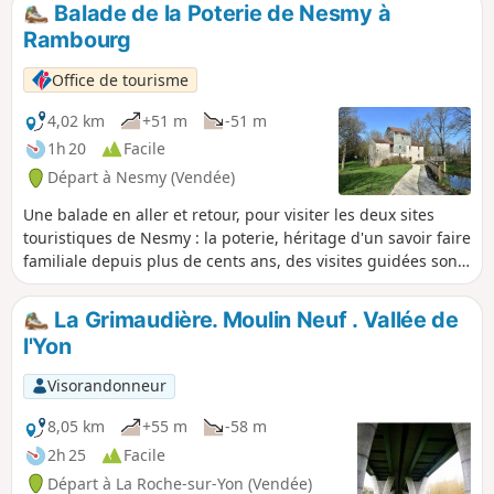
Balade de la Poterie de Nesmy à
Rambourg
Office de tourisme
4,02 km
+51 m
-51 m
1h 20
Facile
Départ à Nesmy (Vendée)
Une balade en aller et retour, pour visiter les deux sites
touristiques de Nesmy : la poterie, héritage d'un savoir faire
familiale depuis plus de cents ans, des visites guidées sont
organisées pendant les vacances scolaires et le moulin de
Rambourg, le dernier moulin à eau encore intacte de la
La Grimaudière. Moulin Neuf . Vallée de
Vallée de L'Yon, magnifique univers mécanique digne de
l'Yon
Jules Verne, le moulin se visite tous les étés et lors
d'événements. Il est aussi possible de visiter les jardins du
Visorandonneur
château de Nesmy l'été. Pour les visites, voir les
informations pratiques : OT la Roche-sur-Yon
8,05 km
+55 m
-58 m
2h 25
Facile
Départ à La Roche-sur-Yon (Vendée)