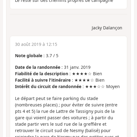
Le reste sur des chemins propres de campagne
Jacky Dalançon
30 août 2019 à 12:15
Note globale
:
3.7
/
5
Date de la randonnée
: 31 janv. 2019
Fiabilité de la description
: ★★★★☆ Bien
Facilité à suivre l'itinéraire
: ★★★★☆ Bien
Intérêt du circuit de randonnée
: ★★★☆☆ Moyen
Le départ peut se faire parking du stade
(nombreuses places) ; pour éviter de suivre (entre
pts 4 et 5) la rue de Lattre de Tassigny puis de la
gare qui voient passer des voitures ; à partir du
stade partir vers le sud rue de la greffière et
retrouver le circuit sud de Nesmy (balisé) pour
rejoindre la gare de Nesmy par des petites rues et