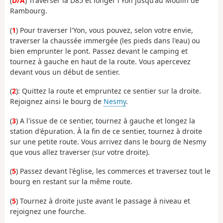
(
D/A
) Traverser la D85 et longer l'Yon jusqu'au Moulin de
Rambourg.
(
1
) Pour traverser l'Yon, vous pouvez, selon votre envie,
traverser la chaussée immergée (les pieds dans l'eau) ou
bien emprunter le pont. Passez devant le camping et
tournez à gauche en haut de la route. Vous apercevez
devant vous un début de sentier.
(
2
): Quittez la route et empruntez ce sentier sur la droite.
Rejoignez ainsi le bourg de
Nesmy
.
(
3
) A l'issue de ce sentier, tournez à gauche et longez la
station d'épuration. À la fin de ce sentier, tournez à droite
sur une petite route. Vous arrivez dans le bourg de Nesmy
que vous allez traverser (sur votre droite).
(
5
) Passez devant l'église, les commerces et traversez tout le
bourg en restant sur la même route.
(
5
) Tournez à droite juste avant le passage à niveau et
rejoignez une fourche.