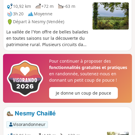
10,92 km
+72 m
-63 m
3h 20
Moyenne
Départ à Nesmy (Vendée)
La vallée de l'Yon offre de belles balades
en toutes saisons sur la découverte du
patrimoine rural. Plusieurs circuits dans
cette vallée bocagère. Remarque
importante : En période de crue, cette
Pour continuer à proposer des
randonnée peut se révéler difficile, à
fonctionnalités gratuites et pratiques
éviter donc.
en randonnée, soutenez-nous en
donnant un petit coup de pouce !
Je donne un coup de pouce
Nesmy Chaillé
Visorandonneur