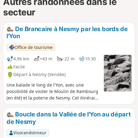
Autres randonnées dans le
secteur
De Brancaire à Nesmy par les bords de
l'Yon
Office de tourisme
4,96 km
+43 m
-22 m
1h 30
Facile
Départ à Nesmy (Vendée)
Une balade le long de l'Yon, avec une
possibilité de visiter le Moulin de Rambourg
(en été) et la poterie de Nesmy. Cet itinéraire
est au départ de l'arrêt de bus "Brancaire"
sur la ligne 14, mais il est possible de garer
Boucle dans la Vallée de l'Yon au départ
la voiture sur le parking au bord de l'Yon et
de Nesmy
réaliser la randonnée en aller-retour.
Visorandonneur