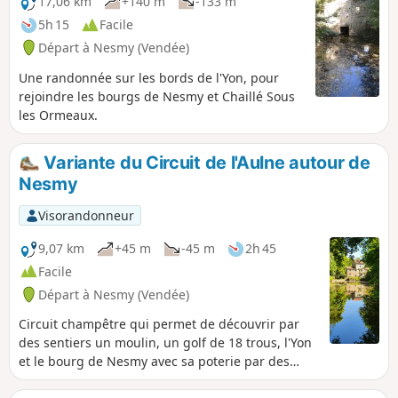
17,06 km
+140 m
-133 m
5h 15
Facile
Départ à Nesmy (Vendée)
Une randonnée sur les bords de l'Yon, pour
rejoindre les bourgs de Nesmy et Chaillé Sous
les Ormeaux.
Variante du Circuit de l'Aulne autour de
Nesmy
Visorandonneur
9,07 km
+45 m
-45 m
2h 45
Facile
Départ à Nesmy (Vendée)
Circuit champêtre qui permet de découvrir par
des sentiers un moulin, un golf de 18 trous, l'Yon
et le bourg de Nesmy avec sa poterie par des
sentiers.