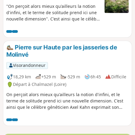
"On perçoit alors mieux qu'ailleurs la notion
d'infini, et le terme de solitude prend ici une
nouvelle dimension". C'est ainsi que le célèbre
généticien Axel Kahn exprimait son ressenti,
lors de son périple passant par les Monts du
Forez.
Pierre sur Haute par les jasseries de
Molinvé
Visorandonneur
18,29 km
+529 m
-529 m
6h 45
Difficile
Départ à Chalmazel (Loire)
On perçoit alors mieux qu'ailleurs la notion d'infini, et le
terme de solitude prend ici une nouvelle dimension. C'est
ainsi que le célèbre généticien Axel Kahn exprimait son
ressenti, lors de son périple passant par les Monts du
Forez.