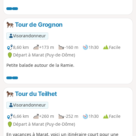
Miodet.
Tour de Grognon
Visorandonneur
8,60 km
+173 m
-160 m
1h30
Facile
Départ à Marat (Puy-de-Dôme)
Petite balade autour de la Ramie.
Tour du Teilhet
Visorandonneur
6,66 km
+260 m
-252 m
1h30
Facile
Départ à Marat (Puy-de-Dôme)
En vacances à Marat, voici un itinéraire court pour une