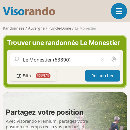
V
O
i
u
s
v
o
Randonnées
Auvergne
Puy-de-Dôme
Le Monestier
r
r
i
a
Trouver une randonnée Le Monestier
r
n
l
d
a
o
A
V
n
u
i
a
t
d
v
Filtres
Rechercher
NOUVEAU
o
e
i
u
r
g
r
l
a
d
e
t
e
c
i
m
h
Partagez votre position
o
o
a
n
i
m
Avec Visorando Premium, partagez votre
p
position en temps réel à vos proches et