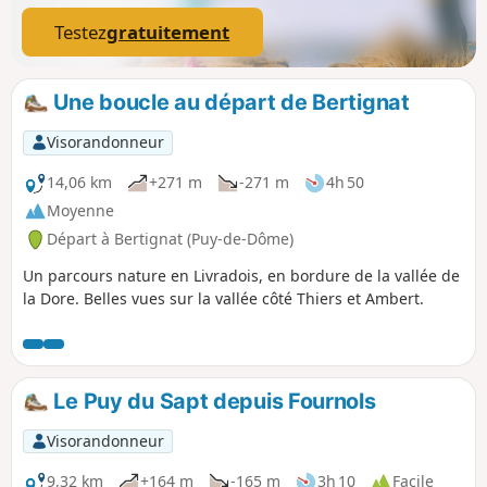
Testez
gratuitement
Une boucle au départ de Bertignat
Visorandonneur
14,06 km
+271 m
-271 m
4h 50
Moyenne
Départ à Bertignat (Puy-de-Dôme)
Un parcours nature en Livradois, en bordure de la vallée de
la Dore. Belles vues sur la vallée côté Thiers et Ambert.
Le Puy du Sapt depuis Fournols
Visorandonneur
9,32 km
+164 m
-165 m
3h 10
Facile