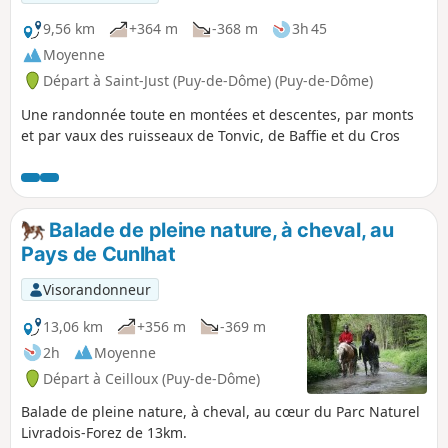
9,56 km
+364 m
-368 m
3h 45
Moyenne
Départ à Saint-Just (Puy-de-Dôme) (Puy-de-Dôme)
Une randonnée toute en montées et descentes, par monts
et par vaux des ruisseaux de Tonvic, de Baffie et du Cros
Balade de pleine nature, à cheval, au
Pays de Cunlhat
Visorandonneur
13,06 km
+356 m
-369 m
2h
Moyenne
Départ à Ceilloux (Puy-de-Dôme)
Balade de pleine nature, à cheval, au cœur du Parc Naturel
Livradois-Forez de 13km.