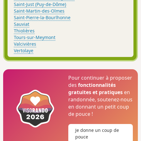
Saint-Just (Puy-de-Dôme)
Saint-Martin-des-Olmes
Saint-Pierre-la-Bourlhonne
Sauviat
Thiolières
Tours-sur-Meymont
Valcivières
Vertolaye
Pour continuer à proposer
des
fonctionnalités
gratuites et pratiques
en
randonnée, soutenez-nous
en donnant un petit coup
de pouce !
Je donne un coup de
pouce