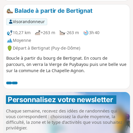
petit aller-retour le long du Ruisseau de Valeyre, et une
rencontre avec la Dore.
Balade à partir de Bertignat
Visorandonneur
10,27 km
+263 m
-263 m
3h 40
Moyenne
Départ à Bertignat (Puy-de-Dôme)
Boucle à partir du bourg de Bertignat. En cours de
parcours, on verra la Vierge de Puybayou puis une belle vue
sur la commune de La Chapelle-Agnon.
Personnalisez votre newsletter 
Chaque semaine, recevez des idées de randonnées qui
vous correspondent : choisissez la durée moyenne, la
difficulté, la zone et le type d’activités que vous souhaitez
privilégier.