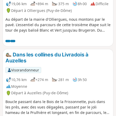
19,06 km
+894 m
-375 m
8h 00
Difficile
Départ à Olliergues (Puy-de-Dôme)
Au départ de la mairie d'Olliergues, nous montons par le
pavé. L'essentiel du parcours de cette troisième étape suit le
tour de pays balisé Blanc et Vert jusqu'au Brugeron. Du
Brugeron, nous prennons la direction du Grun de Batailler,
passons par le moulin de Begue (cascade). Nous traversons
le Clef . A la Croix de Sainte-Agathe, nous empruntons une
petite route, traversons le hameau de Rochefolle pour
Dans les collines du Livradois à
arriver au bourg de la Renaudie où nous trouvons le gîte
Auzelles
communal.
Visorandonneur
10,76 km
+274 m
-281 m
3h 50
Moyenne
Départ à Auzelles (Puy-de-Dôme)
Boucle passant dans le Bois de la Frissonnette, puis dans
les prés, avec des vues dégagées, passant par le joli
hameau de la Prulhière et longeant, en fin de parcours, le