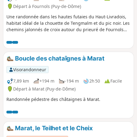
Départ à Fournols (Puy-de-Dôme)
Une randonnée dans les hautes futaies du Haut-Livradois,
habitat idéal de la chouette de Tengmalm et du pic noir. Les
chemins jalonnés de croix autour du prieuré de Fournols
offrent des vues sur les étangs Forestier, la Croix des Sucs
et la Colombière.
Boucle des chataîgnes à Marat
Visorandonneur
7,89 km
+194 m
-194 m
2h 50
Facile
Départ à Marat (Puy-de-Dôme)
Randonnée pédestre des châtaignes à Marat.
Marat, le Teilhet et le Cheix