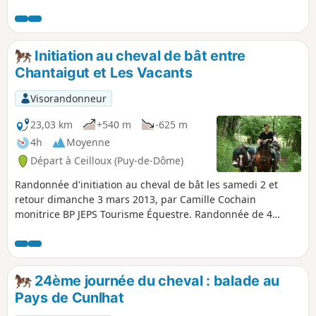
Initiation au cheval de bât entre
Chantaigut et Les Vacants
Visorandonneur
23,03 km
+540 m
-625 m
4h
Moyenne
Départ à Ceilloux (Puy-de-Dôme)
Randonnée d'initiation au cheval de bât les samedi 2 et
retour dimanche 3 mars 2013, par Camille Cochain
monitrice BP JEPS Tourisme Équestre. Randonnée de 4
heures, galop 4 conseillé. Traversée du ruisseau du Miodet
"à gué". Repas de midi emporté dans les sacoches. Repas
du soir, traditionnel, cuisine familiale, à la Roulotte des
Vacants.
24ème journée du cheval : balade au
Pays de Cunlhat