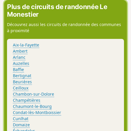
Plus de circuits de randonnée Le
Monestier
Découvrez aussi les circuits de randonnée des communes
à proximité
Aix-la-Fayette
Ambert
Arlanc
Auzelles
Baffie
Bertignat
Beurières
Ceilloux
Chambon-sur-Dolore
Champétières
Chaumont-le-Bourg
Condat-lès-Montboissier
Cunlhat
Domaize
Échandelys