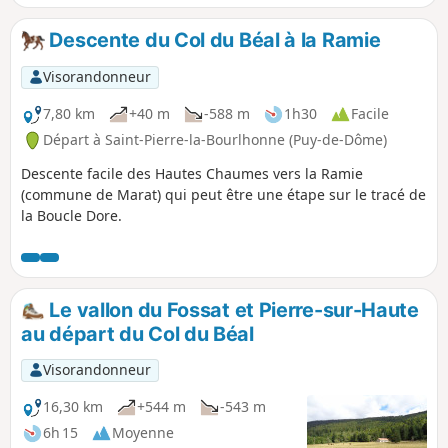
amènera du Col du Béal à un gîte d'étape et chambres
d'hôtes/accueil équestre à la Ramie (63480).
Descente du Col du Béal à la Ramie
Visorandonneur
7,80 km
+40 m
-588 m
1h30
Facile
Départ à Saint-Pierre-la-Bourlhonne (Puy-de-Dôme)
Descente facile des Hautes Chaumes vers la Ramie
(commune de Marat) qui peut être une étape sur le tracé de
la Boucle Dore.
Le vallon du Fossat et Pierre-sur-Haute
au départ du Col du Béal
Visorandonneur
16,30 km
+544 m
-543 m
6h 15
Moyenne