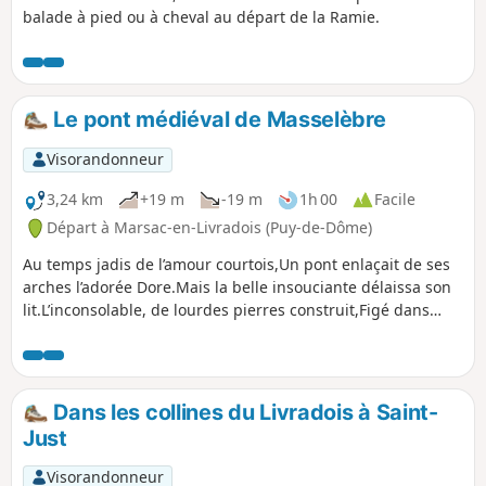
balade à pied ou à cheval au départ de la Ramie.
Le pont médiéval de Masselèbre
Visorandonneur
3,24 km
+19 m
-19 m
1h 00
Facile
Départ à Marsac-en-Livradois (Puy-de-Dôme)
Au temps jadis de l’amour courtois,Un pont enlaçait de ses
arches l’adorée Dore.Mais la belle insouciante délaissa son
lit.L’inconsolable, de lourdes pierres construit,Figé dans
l’herbe verte, se tend vers la belle libérée,Aux eaux vives et
joyeuses, miroitantes,Si proches et tellement inaccessibles
Dans les collines du Livradois à Saint-
Just
Visorandonneur