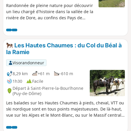
Randonnée de pleine nature pour découvrir
un lieu chargé d'histoire dans la vallée de la
rivière de Dore, au confins des Pays de
Courpière, Cunlhat et d'Olliergues, au coeur
du Parc Naturel Régional Livradois-Forez.
Une partie du parcours emprunte "le
chemin vieux" soit l'ancienne voie de
Les Hautes Chaumes : du Col du Béal à
communication du Moyen-Age qui reliait
la Ramie
Meymont à Cunlhat via Tours Sur Meymont
par l'Alligier, Les Gouttes etc.
Visorandonneur
8,29 km
+61 m
-610 m
1h30
Facile
Départ à Saint-Pierre-la-Bourlhonne
(Puy-de-Dôme)
Les balades sur les Hautes Chaumes à pieds, cheval, VTT ou
ski nordique sont en tous points majestueuses. De là-haut,
vue sur les Alpes et le Mont-Blanc, ou sur le Massif central
et le Massif du Sancy, le Puy de Dôme. Et pour redescendre
vers la vallée côté Puy de Dôme, voici un itinéraire qui vous