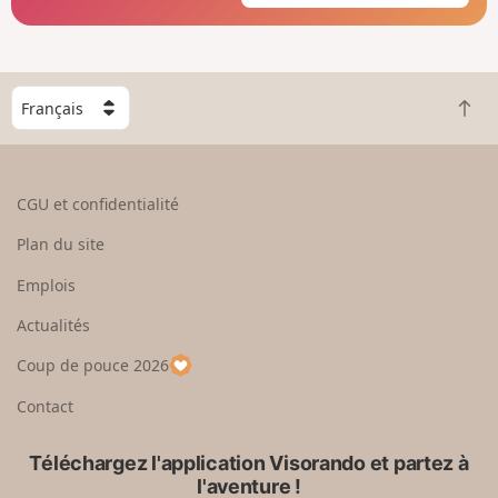
C
R
h
e
o
t
i
o
s
CGU et confidentialité
u
i
r
s
Plan du site
e
s
n
e
Emplois
h
z
Actualités
a
u
u
n
Coup de pouce 2026
t
p
a
Contact
y
s
Téléchargez l'application Visorando et partez à
l'aventure !