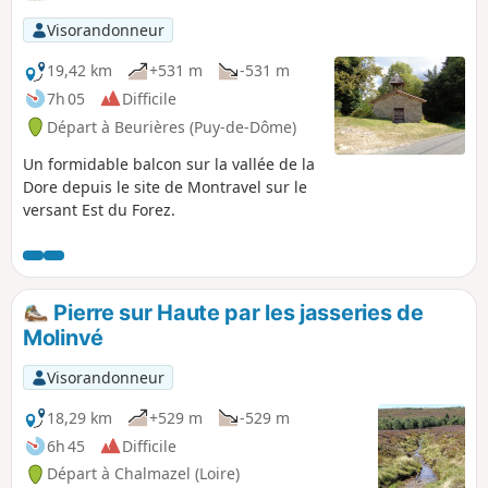
Visorandonneur
19,42 km
+531 m
-531 m
7h 05
Difficile
Départ à Beurières (Puy-de-Dôme)
Un formidable balcon sur la vallée de la
Dore depuis le site de Montravel sur le
versant Est du Forez.
Pierre sur Haute par les jasseries de
Molinvé
Visorandonneur
18,29 km
+529 m
-529 m
6h 45
Difficile
Départ à Chalmazel (Loire)