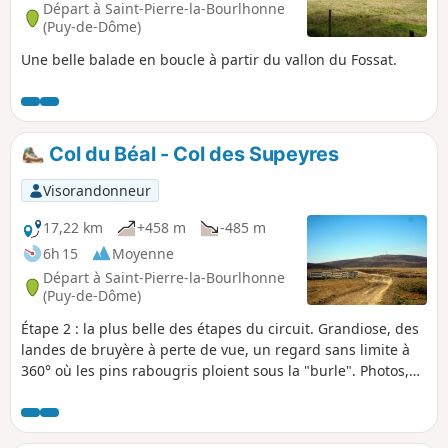
Départ à Saint-Pierre-la-Bourlhonne
(Puy-de-Dôme)
Une belle balade en boucle à partir du vallon du Fossat.
Col du Béal - Col des Supeyres
Visorandonneur
17,22 km
+458 m
-485 m
6h 15
Moyenne
Départ à Saint-Pierre-la-Bourlhonne
(Puy-de-Dôme)
Étape 2 : la plus belle des étapes du circuit. Grandiose, des
landes de bruyère à perte de vue, un regard sans limite à
360° où les pins rabougris ploient sous la "burle". Photos,
senteurs, prévoyez la journée. Itinéraire GR®3 en partie
bien balisé.