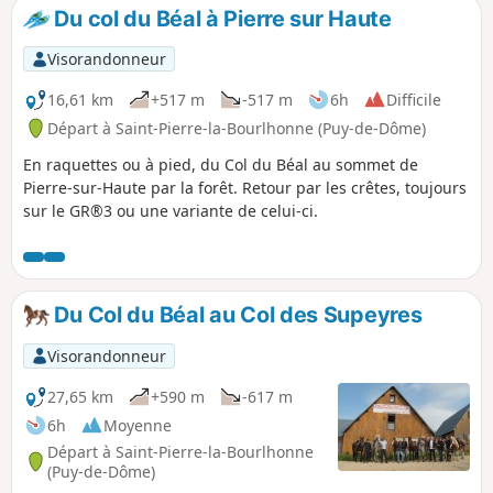
Du col du Béal à Pierre sur Haute
Visorandonneur
16,61 km
+517 m
-517 m
6h
Difficile
Départ à Saint-Pierre-la-Bourlhonne (Puy-de-Dôme)
En raquettes ou à pied, du Col du Béal au sommet de
Pierre-sur-Haute par la forêt. Retour par les crêtes, toujours
sur le GR®3 ou une variante de celui-ci.
Du Col du Béal au Col des Supeyres
Visorandonneur
27,65 km
+590 m
-617 m
6h
Moyenne
Départ à Saint-Pierre-la-Bourlhonne
(Puy-de-Dôme)