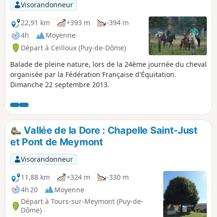
Visorandonneur
22,91 km
+393 m
-394 m
4h
Moyenne
Départ à Ceilloux (Puy-de-Dôme)
Balade de pleine nature, lors de la 24ème journée du cheval
organisée par la Fédération Française d'Équitation.
Dimanche 22 septembre 2013.
Vallée de la Dore : Chapelle Saint-Just
et Pont de Meymont
Visorandonneur
11,88 km
+324 m
-330 m
4h 20
Moyenne
Départ à Tours-sur-Meymont (Puy-de-
Dôme)