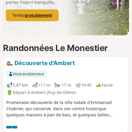
partez l’esprit tranquille.
Testez
gratuitement
Randonnées Le Monestier
Découverte d'Ambert
Visorandonneur
5,87 km
+17 m
-17 m
1h 45
Facile
Départ à Ambert (Puy-de-Dôme)
Promenade-découverte de la ville natale d'Emmanuel
Chabrier, qui conserve, dans son centre historique
quelques maisons à pan de bois, et quelques belles
demeures le long de ses avenues. Les espaces verts ne
seront pas oubliés, avec une visite du Jardin Chabrier, un