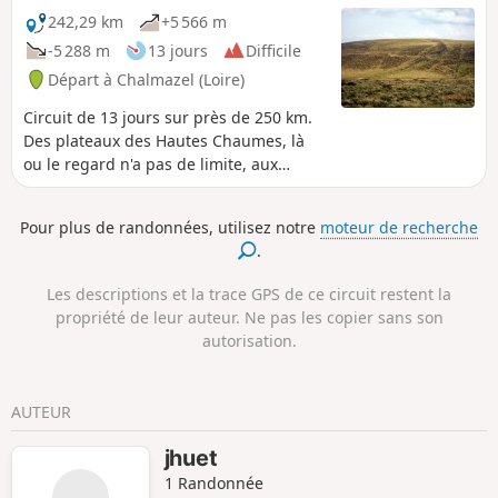
242,29 km
+5 566 m
-5 288 m
13 jours
Difficile
Départ à Chalmazel (Loire)
Circuit de 13 jours sur près de 250 km.
Des plateaux des Hautes Chaumes, là
ou le regard n'a pas de limite, aux
gorges de la Loire, empruntant le
chemin de César devenu voie de Saint-
Pour plus de randonnées, utilisez notre
moteur de recherche
Jacques-de-Compostelle, via le Puy-en-
.
Velay le rendez-vous des pèlerins,
remontant vers les plus hauts villages
Les descriptions et la trace GPS de ce circuit restent la
du Forez, un circuit à découvrir. Cette
propriété de leur auteur. Ne pas les copier sans son
randonnée peut se faire sous plusieurs
autorisation.
forme de durée.
AUTEUR
jhuet
1 Randonnée