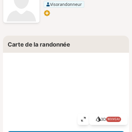
Visorandonneur
Carte de la randonnée
3D
NOUVEAU
A
ff