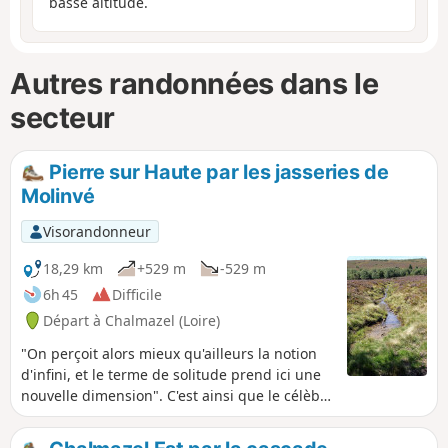
basse altitude.
Autres randonnées dans le
secteur
Pierre sur Haute par les jasseries de
Molinvé
Visorandonneur
18,29 km
+529 m
-529 m
6h 45
Difficile
Départ à Chalmazel (Loire)
"On perçoit alors mieux qu'ailleurs la notion
d'infini, et le terme de solitude prend ici une
nouvelle dimension". C'est ainsi que le célèbre
généticien Axel Kahn exprimait son ressenti,
lors de son périple passant par les Monts du