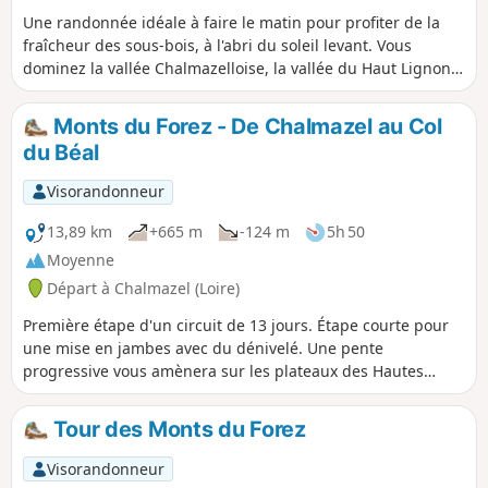
Une randonnée idéale à faire le matin pour profiter de la
fraîcheur des sous-bois, à l'abri du soleil levant. Vous
dominez la vallée Chalmazelloise, la vallée du Haut Lignon,
au loin le sommet de Pierre sur Haute. Votre attention sera
attirée par les nombreux champs de myrtilles.
Monts du Forez - De Chalmazel au Col
du Béal
Visorandonneur
13,89 km
+665 m
-124 m
5h 50
Moyenne
Départ à Chalmazel (Loire)
Première étape d'un circuit de 13 jours. Étape courte pour
une mise en jambes avec du dénivelé. Une pente
progressive vous amènera sur les plateaux des Hautes
Chaume.
Tour des Monts du Forez
Visorandonneur