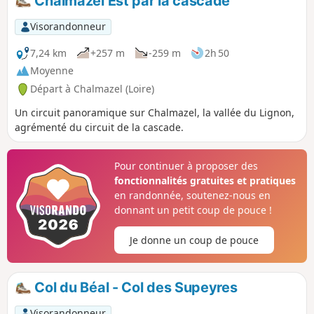
Chalmazel Est par la cascade
Forez.
Visorandonneur
7,24 km
+257 m
-259 m
2h 50
Moyenne
Départ à Chalmazel (Loire)
Un circuit panoramique sur Chalmazel, la vallée du Lignon,
agrémenté du circuit de la cascade.
Pour continuer à proposer des
fonctionnalités gratuites et pratiques
en randonnée, soutenez-nous en
donnant un petit coup de pouce !
Je donne un coup de pouce
Col du Béal - Col des Supeyres
Visorandonneur