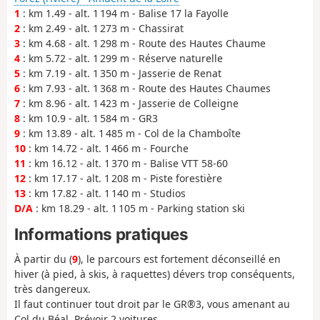
1
: km 1.49 - alt. 1 194 m - Balise 17 la Fayolle
2
: km 2.49 - alt. 1 273 m - Chassirat
3
: km 4.68 - alt. 1 298 m - Route des Hautes Chaume
4
: km 5.72 - alt. 1 299 m - Réserve naturelle
5
: km 7.19 - alt. 1 350 m - Jasserie de Renat
6
: km 7.93 - alt. 1 368 m - Route des Hautes Chaumes
7
: km 8.96 - alt. 1 423 m - Jasserie de Colleigne
8
: km 10.9 - alt. 1 584 m - GR3
9
: km 13.89 - alt. 1 485 m - Col de la Chamboîte
10
: km 14.72 - alt. 1 466 m - Fourche
11
: km 16.12 - alt. 1 370 m - Balise VTT 58-60
12
: km 17.17 - alt. 1 208 m - Piste forestière
13
: km 17.82 - alt. 1 140 m - Studios
D/A
: km 18.29 - alt. 1 105 m - Parking station ski
Informations pratiques
À partir du (
9
), le parcours est fortement déconseillé en
hiver (à pied, à skis, à raquettes) dévers trop conséquents,
très dangereux.
Il faut continuer tout droit par le GR®3, vous amenant au
Col du Béal. Prévoir 2 voitures.