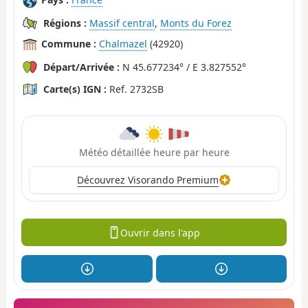
Régions :
Massif central
,
Monts du Forez
Commune :
Chalmazel
(42920)
Départ/Arrivée :
N 45.677234° / E 3.827552°
Carte(s) IGN :
Ref. 2732SB
Météo détaillée heure par heure
Découvrez Visorando Premium
Ouvrir dans l'app