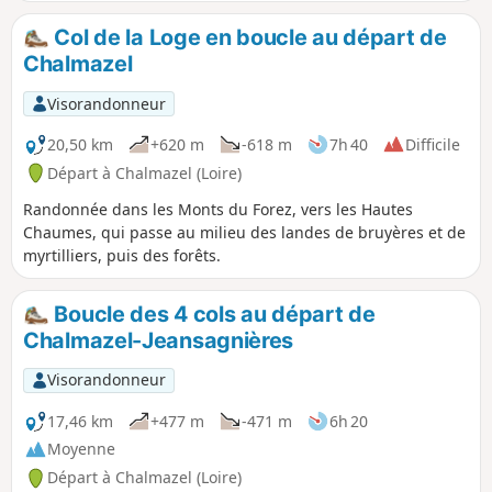
Col de la Loge en boucle au départ de
Chalmazel
Visorandonneur
20,50 km
+620 m
-618 m
7h 40
Difficile
Départ à Chalmazel (Loire)
Randonnée dans les Monts du Forez, vers les Hautes
Chaumes, qui passe au milieu des landes de bruyères et de
myrtilliers, puis des forêts.
Boucle des 4 cols au départ de
Chalmazel-Jeansagnières
Visorandonneur
17,46 km
+477 m
-471 m
6h 20
Moyenne
Départ à Chalmazel (Loire)