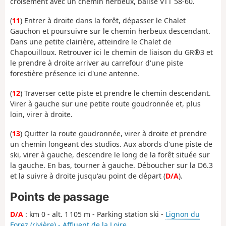
croisement avec un chemin herbeux, balise VTT 58-60.
(
11
) Entrer à droite dans la forêt, dépasser le Chalet
Gauchon et poursuivre sur le chemin herbeux descendant.
Dans une petite clairière, atteindre le Chalet de
Chapouilloux. Retrouver ici le chemin de liaison du GR®3 et
le prendre à droite arriver au carrefour d'une piste
forestière présence ici d'une antenne.
(
12
) Traverser cette piste et prendre le chemin descendant.
Virer à gauche sur une petite route goudronnée et, plus
loin, virer à droite.
(
13
) Quitter la route goudronnée, virer à droite et prendre
un chemin longeant des studios. Aux abords d'une piste de
ski, virer à gauche, descendre le long de la forêt située sur
la gauche. En bas, tourner à gauche. Déboucher sur la D6.3
et la suivre à droite jusqu'au point de départ (
D/A
).
Points de passage
D/A
: km 0 - alt. 1 105 m - Parking station ski -
Lignon du
Forez (rivière) - Affluent de la Loire