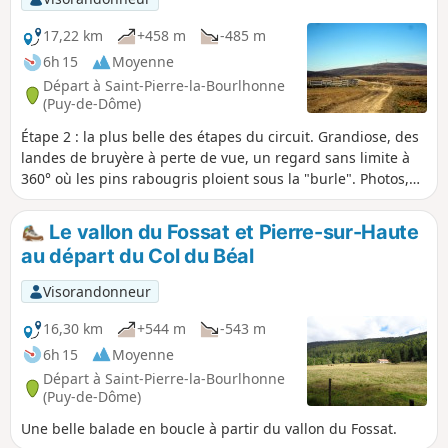
17,22 km
+458 m
-485 m
6h 15
Moyenne
Départ à Saint-Pierre-la-Bourlhonne
(Puy-de-Dôme)
Étape 2 : la plus belle des étapes du circuit. Grandiose, des
landes de bruyère à perte de vue, un regard sans limite à
360° où les pins rabougris ploient sous la "burle". Photos,
senteurs, prévoyez la journée. Itinéraire GR®3 en partie
bien balisé.
Le vallon du Fossat et Pierre-sur-Haute
au départ du Col du Béal
Visorandonneur
16,30 km
+544 m
-543 m
6h 15
Moyenne
Départ à Saint-Pierre-la-Bourlhonne
(Puy-de-Dôme)
Une belle balade en boucle à partir du vallon du Fossat.