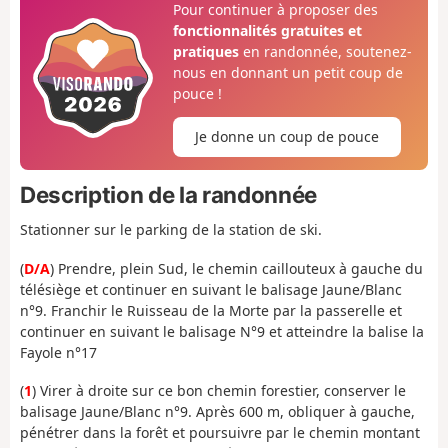
Pour continuer à proposer des
fonctionnalités gratuites et
pratiques
en randonnée, soutenez-
nous en donnant un petit coup de
pouce !
Je donne un coup de pouce
Description de la randonnée
Stationner sur le parking de la station de ski.
(
D/A
) Prendre, plein Sud, le chemin caillouteux à gauche du
télésiège et continuer en suivant le balisage Jaune/Blanc
n°9. Franchir le Ruisseau de la Morte par la passerelle et
continuer en suivant le balisage N°9 et atteindre la balise la
Fayole n°17
(
1
) Virer à droite sur ce bon chemin forestier, conserver le
balisage Jaune/Blanc n°9. Après 600 m, obliquer à gauche,
pénétrer dans la forêt et poursuivre par le chemin montant