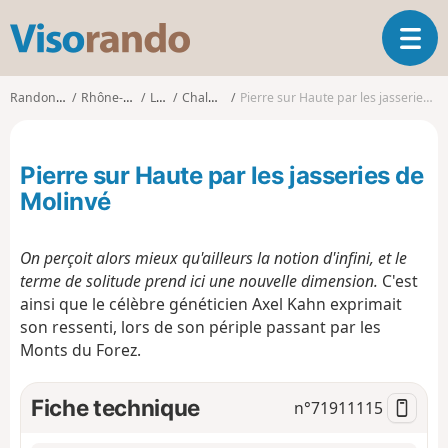
V
O
i
u
s
v
o
Randonnées
Rhône-Alpes
Loire
Chalmazel
Pierre sur Haute par les jasseries de Molinvé
r
r
i
a
r
n
Pierre sur Haute par les jasseries de
l
d
a
Molinvé
o
n
a
On perçoit alors mieux qu'ailleurs la notion d'infini, et le
v
i
terme de solitude prend ici une nouvelle dimension.
C'est
g
ainsi que le célèbre généticien Axel Kahn exprimait
a
son ressenti, lors de son périple passant par les
t
Monts du Forez.
i
o
Fiche technique
n
n°
71911115