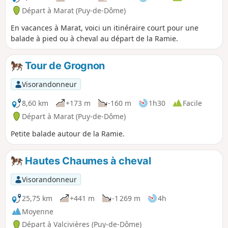
Départ à Marat (Puy-de-Dôme)
En vacances à Marat, voici un itinéraire court pour une
balade à pied ou à cheval au départ de la Ramie.
Tour de Grognon
Visorandonneur
8,60 km
+173 m
-160 m
1h30
Facile
Départ à Marat (Puy-de-Dôme)
Petite balade autour de la Ramie.
Hautes Chaumes à cheval
Visorandonneur
25,75 km
+441 m
-1 269 m
4h
Moyenne
Départ à Valcivières (Puy-de-Dôme)