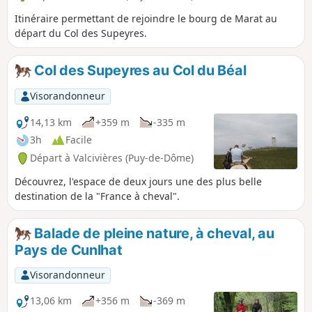
Itinéraire permettant de rejoindre le bourg de Marat au
départ du Col des Supeyres.
Col des Supeyres au Col du Béal
Visorandonneur
14,13 km
+359 m
-335 m
3h
Facile
Départ à Valcivières (Puy-de-Dôme)
Découvrez, l'espace de deux jours une des plus belle
destination de la "France à cheval".
Balade de pleine nature, à cheval, au
Pays de Cunlhat
Visorandonneur
13,06 km
+356 m
-369 m