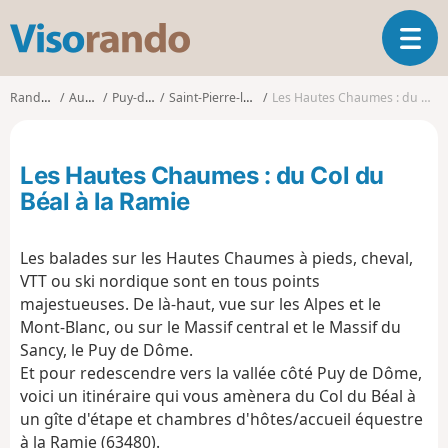
V
O
i
u
s
v
o
Randonnées
Auvergne
Puy-de-Dôme
Saint-Pierre-la-Bourlhonne
Les Hautes Chaumes : du Col du Béal à la Ramie
r
r
i
a
r
n
Les Hautes Chaumes : du Col du
l
d
a
Béal à la Ramie
o
n
a
Les balades sur les Hautes Chaumes à pieds, cheval,
v
i
VTT ou ski nordique sont en tous points
g
majestueuses. De là-haut, vue sur les Alpes et le
a
Mont-Blanc, ou sur le Massif central et le Massif du
t
Sancy, le Puy de Dôme.
i
Et pour redescendre vers la vallée côté Puy de Dôme,
o
voici un itinéraire qui vous amènera du Col du Béal à
n
un gîte d'étape et chambres d'hôtes/accueil équestre
à la Ramie (63480).