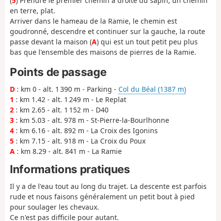
(
5
) Prendre le premier chemin à droite du sapin, un chemin
en terre, plat.
Arriver dans le hameau de la Ramie, le chemin est
goudronné, descendre et continuer sur la gauche, la route
passe devant la maison (
A
) qui est un tout petit peu plus
bas que l'ensemble des maisons de pierres de la Ramie.
Points de passage
D
: km 0 - alt. 1 390 m - Parking -
Col du Béal (1387 m)
1
: km 1.42 - alt. 1 249 m - Le Replat
2
: km 2.65 - alt. 1 152 m - D40
3
: km 5.03 - alt. 978 m - St-Pierre-la-Bourlhonne
4
: km 6.16 - alt. 892 m - La Croix des Igonins
5
: km 7.15 - alt. 918 m - La Croix du Poux
A
: km 8.29 - alt. 841 m - La Ramie
Informations pratiques
Il y a de l'eau tout au long du trajet. La descente est parfois
rude et nous faisons généralement un petit bout à pied
pour soulager les chevaux.
Ce n'est pas difficile pour autant.