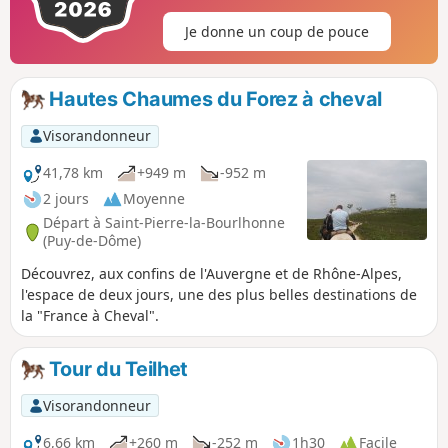
Je donne un coup de pouce
Hautes Chaumes du Forez à cheval
Visorandonneur
41,78 km
+949 m
-952 m
2 jours
Moyenne
Départ à Saint-Pierre-la-Bourlhonne
(Puy-de-Dôme)
Découvrez, aux confins de l'Auvergne et de Rhône-Alpes,
l'espace de deux jours, une des plus belles destinations de
la "France à Cheval".
Tour du Teilhet
Visorandonneur
6,66 km
+260 m
-252 m
1h30
Facile