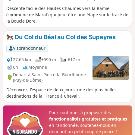
Descente facile des Hautes Chaumes vers la Ramie
(commune de Marat) qui peut être une étape sur le tracé de
la Boucle Dore.
Du Col du Béal au Col des Supeyres
Visorandonneur
27,65 km
+590 m
-617 m
6h
Moyenne
Départ à Saint-Pierre-la-Bourlhonne
(Puy-de-Dôme)
Découvrez, l'espace de deux jours, une des plus belles
destinations de la "France à Cheval".
Pour continuer à proposer des
fonctionnalités gratuites et pratiques
en randonnée, soutenez-nous en
donnant un petit coup de pouce !