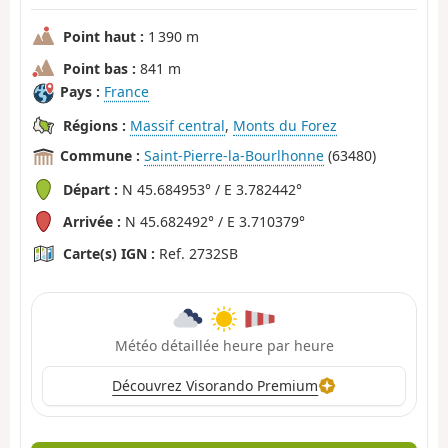
Point haut :
1 390 m
Point bas :
841 m
Pays :
France
Régions :
Massif central
,
Monts du Forez
Commune :
Saint-Pierre-la-Bourlhonne
(63480)
Départ :
N 45.684953° / E 3.782442°
Arrivée :
N 45.682492° / E 3.710379°
Carte(s) IGN :
Ref. 2732SB
Météo détaillée heure par heure
Découvrez Visorando Premium