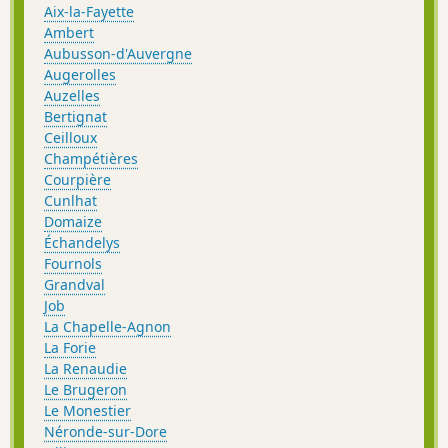
Aix-la-Fayette
Ambert
Aubusson-d'Auvergne
Augerolles
Auzelles
Bertignat
Ceilloux
Champétières
Courpière
Cunlhat
Domaize
Échandelys
Fournols
Grandval
Job
La Chapelle-Agnon
La Forie
La Renaudie
Le Brugeron
Le Monestier
Néronde-sur-Dore