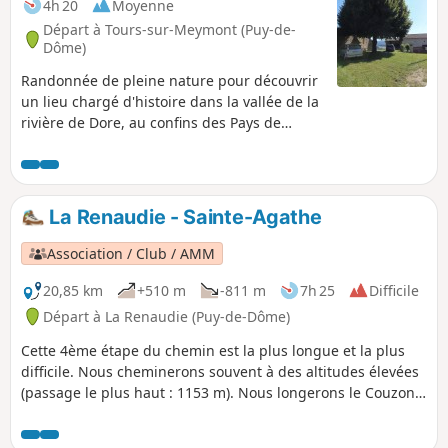
4h 20
Moyenne
Départ à Tours-sur-Meymont (Puy-de-
Dôme)
Randonnée de pleine nature pour découvrir
un lieu chargé d'histoire dans la vallée de la
rivière de Dore, au confins des Pays de
Courpière, Cunlhat et d'Olliergues, au coeur
du Parc Naturel Régional Livradois-Forez.
Une partie du parcours emprunte "le
chemin vieux" soit l'ancienne voie de
La Renaudie - Sainte-Agathe
communication du Moyen-Age qui reliait
Meymont à Cunlhat via Tours Sur Meymont
Association / Club / AMM
par l'Alligier, Les Gouttes etc.
20,85 km
+510 m
-811 m
7h 25
Difficile
Départ à La Renaudie (Puy-de-Dôme)
Cette 4ème étape du chemin est la plus longue et la plus
difficile. Nous cheminerons souvent à des altitudes élevées
(passage le plus haut : 1153 m). Nous longerons le Couzon
avant de redescendre par de bons chemins en sous-bois
vers Vollore-Montagne. La traversée de la forêt