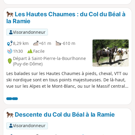
siècle. Victime de l'exode rural, Montolas n'est plus que
ruines !
Les Hautes Chaumes : du Col du Béal à
la Ramie
Visorandonneur
8,29 km
+61 m
-610 m
1h30
Facile
Départ à Saint-Pierre-la-Bourlhonne
(Puy-de-Dôme)
Les balades sur les Hautes Chaumes à pieds, cheval, VTT ou
ski nordique sont en tous points majestueuses. De là-haut,
vue sur les Alpes et le Mont-Blanc, ou sur le Massif central
et le Massif du Sancy, le Puy de Dôme. Et pour redescendre
vers la vallée côté Puy de Dôme, voici un itinéraire qui vous
amènera du Col du Béal à un gîte d'étape et chambres
d'hôtes/accueil équestre à la Ramie (63480).
Descente du Col du Béal à la Ramie
Visorandonneur