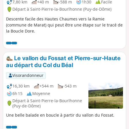
7,80 km
+40 m
-588 m
1h30
Facile
Départ à Saint-Pierre-la-Bourlhonne (Puy-de-Dôme)
Descente facile des Hautes Chaumes vers la Ramie
(commune de Marat) qui peut être une étape sur le tracé de
la Boucle Dore.
Le vallon du Fossat et Pierre-sur-Haute
au départ du Col du Béal
Visorandonneur
16,30 km
+544 m
-543 m
6h 15
Moyenne
Départ à Saint-Pierre-la-Bourlhonne
(Puy-de-Dôme)
Une belle balade en boucle à partir du vallon du Fossat.