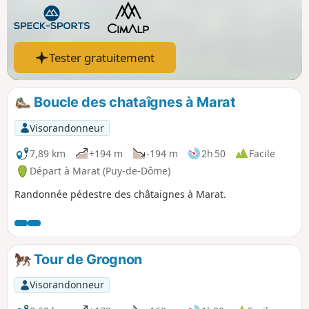
Tester gratuitement
Boucle des chataîgnes à Marat
Visorandonneur
7,89 km
+194 m
-194 m
2h 50
Facile
Départ à Marat (Puy-de-Dôme)
Randonnée pédestre des châtaignes à Marat.
Tour de Grognon
Visorandonneur