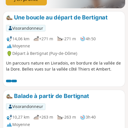
Une boucle au départ de Bertignat
Visorandonneur
14,06 km
+271 m
-271 m
4h 50
Moyenne
Départ à Bertignat (Puy-de-Dôme)
Un parcours nature en Livradois, en bordure de la vallée de
la Dore. Belles vues sur la vallée côté Thiers et Ambert.
Balade à partir de Bertignat
Visorandonneur
10,27 km
+263 m
-263 m
3h 40
Moyenne