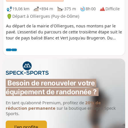
19,06 km
+894 m
-375 m
8h 00
Difficile
Départ à Olliergues (Puy-de-Dôme)
Au départ de la mairie d'Olliergues, nous montons par le
pavé. L'essentiel du parcours de cette troisième étape suit le
tour de pays balisé Blanc et Vert jusqu'au Brugeron. Du
Brugeron, nous prennons la direction du Grun de Batailler,
passons par le moulin de Begue (cascade). Nous traversons
le Clef . A la Croix de Sainte-Agathe, nous empruntons une
petite route, traversons le hameau de Rochefolle pour
arriver au bourg de la Renaudie où nous trouvons le gîte
communal.
Besoin de renouveler votre 
équipement de randonnée ?
En tant qu’abonné Premium, profitez de
20% de
réduction permanente
sur la boutique en ligne Speck
Sports.
J'en profite