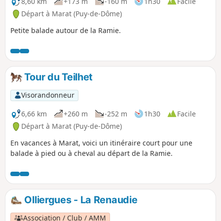
8,60 km
+173 m
-160 m
1h30
Facile
Départ à Marat (Puy-de-Dôme)
Petite balade autour de la Ramie.
Tour du Teilhet
Visorandonneur
6,66 km
+260 m
-252 m
1h30
Facile
Départ à Marat (Puy-de-Dôme)
En vacances à Marat, voici un itinéraire court pour une
balade à pied ou à cheval au départ de la Ramie.
Olliergues - La Renaudie
Association / Club / AMM