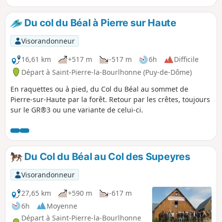
Du col du Béal à Pierre sur Haute
Visorandonneur
16,61 km
+517 m
-517 m
6h
Difficile
Départ à Saint-Pierre-la-Bourlhonne (Puy-de-Dôme)
En raquettes ou à pied, du Col du Béal au sommet de
Pierre-sur-Haute par la forêt. Retour par les crêtes, toujours
sur le GR®3 ou une variante de celui-ci.
Du Col du Béal au Col des Supeyres
Visorandonneur
27,65 km
+590 m
-617 m
6h
Moyenne
Départ à Saint-Pierre-la-Bourlhonne