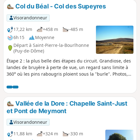
Col du Béal - Col des Supeyres
Visorandonneur
17,22 km
+458 m
-485 m
6h 15
Moyenne
Départ à Saint-Pierre-la-Bourlhonne
(Puy-de-Dôme)
Étape 2 : la plus belle des étapes du circuit. Grandiose, des
landes de bruyère à perte de vue, un regard sans limite à
360° où les pins rabougris ploient sous la "burle". Photos,
senteurs, prévoyez la journée. Itinéraire GR®3 en partie
bien balisé.
Vallée de la Dore : Chapelle Saint-Just
et Pont de Meymont
Visorandonneur
11,88 km
+324 m
-330 m