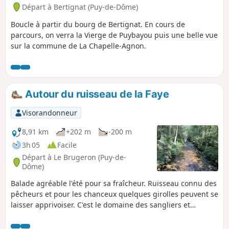
Départ à Bertignat (Puy-de-Dôme)
Boucle à partir du bourg de Bertignat. En cours de
parcours, on verra la Vierge de Puybayou puis une belle vue
sur la commune de La Chapelle-Agnon.
Autour du ruisseau de la Faye
Visorandonneur
8,91 km
+202 m
-200 m
3h 05
Facile
Départ à Le Brugeron (Puy-de-
Dôme)
Balade agréable l'été pour sa fraîcheur. Ruisseau connu des
pêcheurs et pour les chanceux quelques girolles peuvent se
laisser apprivoiser. C'est le domaine des sangliers et
chevreuils... Traversée de vieux villages comme la Terrasse
(très vieille maison à droite), très important au début du 20e