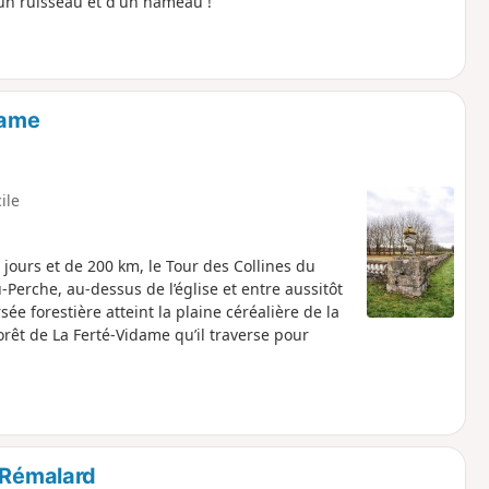
un ruisseau et d'un hameau !
dame
cile
 jours et de 200 km, le Tour des Collines du
-Perche, au-dessus de l’église et entre aussitôt
ée forestière atteint la plaine céréalière de la
 forêt de La Ferté-Vidame qu’il traverse pour
e Rémalard