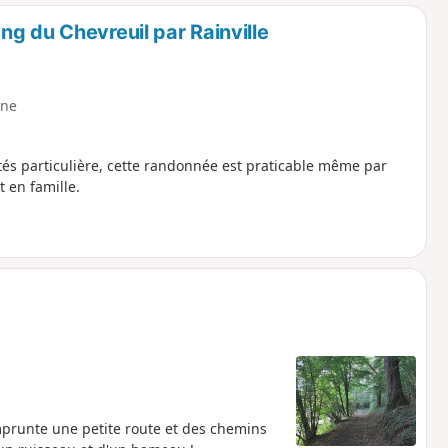
o
a
g du Chevreuil par Rainville
i
m
p
ne
ultés particulière, cette randonnée est praticable même par
 en famille.
mprunte une petite route et des chemins