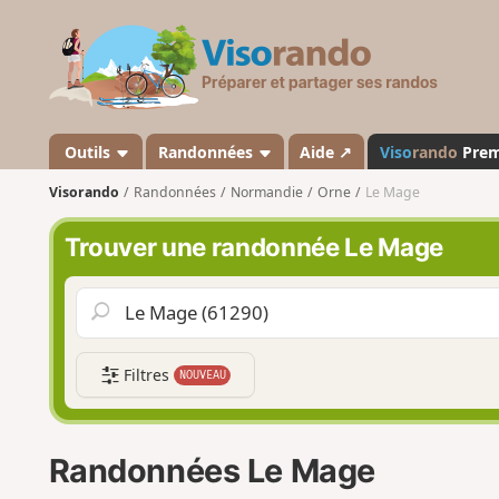
V
i
s
o
r
a
Outils
Randonnées
Aide ↗
Viso
rando
Pre
n
Visorando
Randonnées
Normandie
Orne
Le Mage
d
o
Trouver une randonnée Le Mage
Filtres
NOUVEAU
Randonnées Le Mage