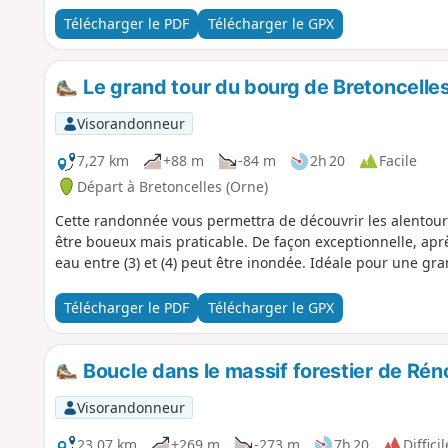
Télécharger le PDF
Télécharger le GPX
Le grand tour du bourg de Bretoncelle
Visorandonneur
7,27 km
+88 m
-84 m
2h 20
Facile
Départ à Bretoncelles (Orne)
Cette randonnée vous permettra de découvrir les alentours
être boueux mais praticable. De façon exceptionnelle, aprè
eau entre (3) et (4) peut être inondée. Idéale pour une gr
Télécharger le PDF
Télécharger le GPX
Boucle dans le massif forestier de Rén
Visorandonneur
23,07 km
+269 m
-273 m
7h 20
Difficil