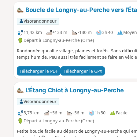
Boucle de Longny-au-Perche vers l'Étan
Visorandonneur
11,42 km
+133 m
-130 m
3h 40
Moyen
Départ à Longny-au-Perche (Orne)
Randonnée qui allie village, plaines et forêts. Sans diffic
temps humide. Peu aussi très facilement se faire en vélo et
Télécharger le PDF
Télécharger le GPX
L'Étang Chiot à Longny-au-Perche
Visorandonneur
5,75 km
+56 m
-56 m
1h 50
Facile
Départ à Longny-au-Perche (Orne)
Petite boucle facile au départ de Longny-au-Perche qui e