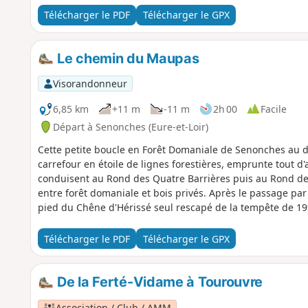
d'amour déjà romantique à une époque où les unions étai
Télécharger le PDF
Télécharger le GPX
richissime Marquis de Laborde fit bâtir, sur l'emplaceme
palais où il voulait inviter l'élite de son temps et reprendr
fustigées. La Révolution passa et le Marquis pourtant jadis 
Le chemin du Maupas
Visorandonneur
6,85 km
+11 m
-11 m
2h 00
Facile
Départ à Senonches (Eure-et-Loir)
Cette petite boucle en Forêt Domaniale de Senonches au 
carrefour en étoile de lignes forestières, emprunte tout d
conduisent au Rond des Quatre Barrières puis au Rond de
entre forêt domaniale et bois privés. Après le passage par 
pied du Chêne d'Hérissé seul rescapé de la tempête de 1999
le Hêtre du Haut Cornet se dresse à quelques mètres du 
Télécharger le PDF
Télécharger le GPX
De la Ferté-Vidame à Tourouvre
Association / Club / AMM