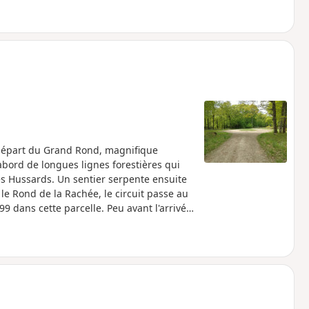
ent plutôt convenues. Paradoxalement, le
nt du château médiéval rasé, un somptueux
e les frasques que le Duc avait tant
si puissant y perdit ses biens et sa tête !
départ du Grand Rond, magnifique
'abord de longues lignes forestières qui
s Hussards. Un sentier serpente ensuite
le Rond de la Rachée, le circuit passe au
 dans cette parcelle. Peu avant l'arrivée,
chemin.