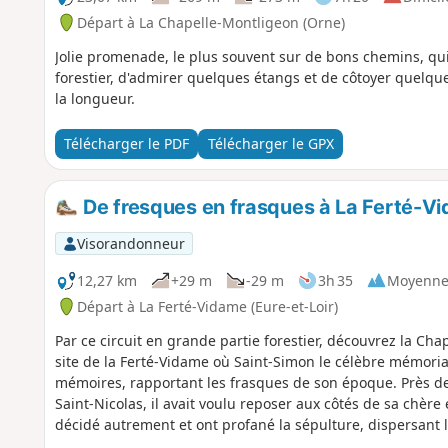
Départ à La Chapelle-Montligeon (Orne)
Jolie promenade, le plus souvent sur de bons chemins, qu
forestier, d'admirer quelques étangs et de côtoyer quelques 
la longueur.
Télécharger le PDF
Télécharger le GPX
De fresques en frasques à La Ferté-V
Visorandonneur
12,27 km
+29 m
-29 m
3h 35
Moyenn
Départ à La Ferté-Vidame (Eure-et-Loir)
Par ce circuit en grande partie forestier, découvrez la Chap
site de la Ferté-Vidame où Saint-Simon le célèbre mémorial
mémoires, rapportant les frasques de son époque. Près de 
Saint-Nicolas, il avait voulu reposer aux côtés de sa chère
décidé autrement et ont profané la sépulture, dispersant le
jamais réunis, leurs cercueils "liés si étroitement que nul 