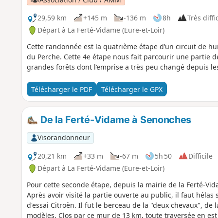
29,59 km
+145 m
-136 m
8h
Très diffi
Départ à La Ferté-Vidame (Eure-et-Loir)
Cette randonnée est la quatrième étape d’un circuit de hui
du Perche. Cette 4e étape nous fait parcourir une partie 
grandes forêts dont l’emprise a très peu changé depuis l
Télécharger le PDF
Télécharger le GPX
De la Ferté-Vidame à Senonches
Visorandonneur
20,21 km
+33 m
-67 m
5h 50
Difficile
Départ à La Ferté-Vidame (Eure-et-Loir)
Pour cette seconde étape, depuis la mairie de la Ferté-Vida
Après avoir visité la partie ouverte au public, il faut hélas
d'essai Citroën. Il fut le berceau de la "deux chevaux", de l
modèles. Clos par ce mur de 13 km, toute traversée en est 