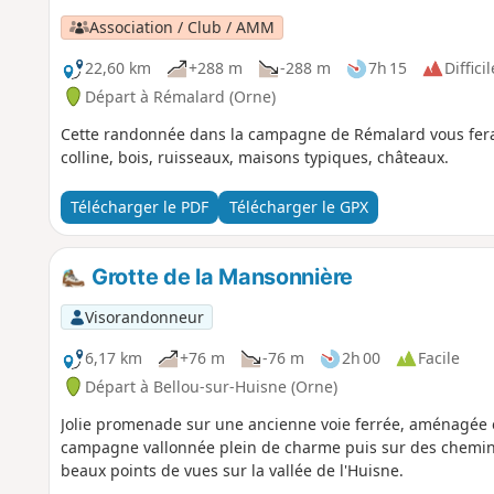
Association / Club / AMM
22,60 km
+288 m
-288 m
7h 15
Difficil
Départ à Rémalard (Orne)
Cette randonnée dans la campagne de Rémalard vous fera
colline, bois, ruisseaux, maisons typiques, châteaux.
Télécharger le PDF
Télécharger le GPX
Grotte de la Mansonnière
Visorandonneur
6,17 km
+76 m
-76 m
2h 00
Facile
Départ à Bellou-sur-Huisne (Orne)
Jolie promenade sur une ancienne voie ferrée, aménagée e
campagne vallonnée plein de charme puis sur des chemins
beaux points de vues sur la vallée de l'Huisne.