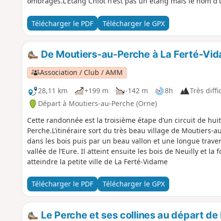
ombragés.L'Étang Chiot n'est pas un étang mais le nom d'
Télécharger le PDF
Télécharger le GPX
De Moutiers-au-Perche à La Ferté-Vi
Association / Club / AMM
28,11 km
+199 m
-142 m
8h
Très diffi
Départ à Moutiers-au-Perche (Orne)
Cette randonnée est la troisième étape d’un circuit de huit
Perche.L’itinéraire sort du très beau village de Moutiers-au
dans les bois puis par un beau vallon et une longue travers
vallée de l’Eure. Il atteint ensuite les bois de Neuilly et la
atteindre la petite ville de La Ferté-Vidame
Télécharger le PDF
Télécharger le GPX
Le Perche et ses collines au départ d