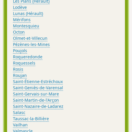
Les Plans (Hérault)
Lodève
Lunas (Hérault)
Mérifons
Montesquieu
Octon
Olmet-et-Villecun
Pézènes-les-Mines
Poujols
Roqueredonde
Roquessels
Rosis
Roujan
Saint-Étienne-Estréchoux
Saint-Geniès-de-Varensal
Saint-Gervais-sur-Mare
Saint-Martin-de-l'Arçon
Saint-Nazaire-de-Ladarez
Salasc
Taussac-la-Billière
Vailhan
Valmascle