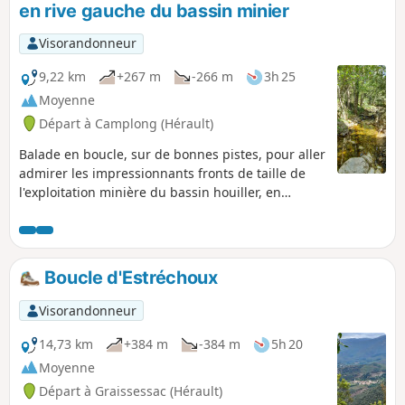
en rive gauche du bassin minier
Visorandonneur
9,22 km
+267 m
-266 m
3h 25
Moyenne
Départ à Camplong (Hérault)
Balade en boucle, sur de bonnes pistes, pour aller
admirer les impressionnants fronts de taille de
l'exploitation minière du bassin houiller, en
découverte, puis la petite Chapelle restaurée
Saint-Sauveur et son décor champêtre.
Boucle d'Estréchoux
Visorandonneur
14,73 km
+384 m
-384 m
5h 20
Moyenne
Départ à Graissessac (Hérault)