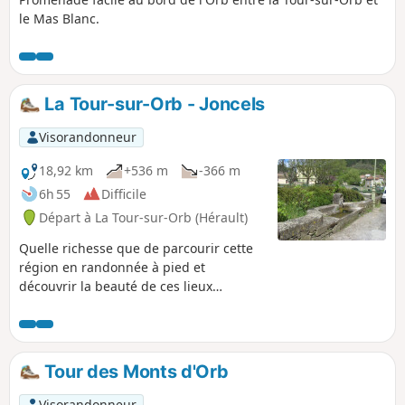
le Mas Blanc.
La Tour-sur-Orb - Joncels
Visorandonneur
18,92 km
+536 m
-366 m
6h 55
Difficile
Départ à La Tour-sur-Orb (Hérault)
Quelle richesse que de parcourir cette
région en randonnée à pied et
découvrir la beauté de ces lieux
ancestraux. Traversée de bois et forêts
de flore et de faune. Les autochtones et
anciens ont marqué leurs empreintes
ces contrées en laissant un souvenir aux
Tour des Monts d'Orb
visiteurs en recherche. Quelles que
soient ses convictions, nous ne devons
Visorandonneur