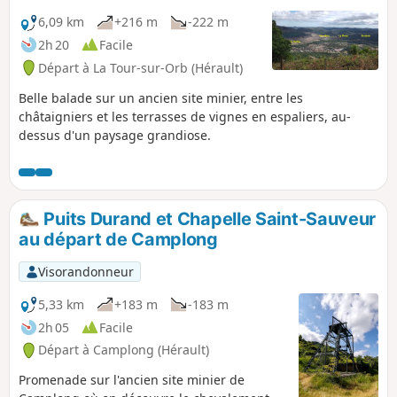
6,09 km
+216 m
-222 m
2h 20
Facile
Départ à La Tour-sur-Orb (Hérault)
Belle balade sur un ancien site minier, entre les
châtaigniers et les terrasses de vignes en espaliers, au-
dessus d'un paysage grandiose.
Puits Durand et Chapelle Saint-Sauveur
au départ de Camplong
Visorandonneur
5,33 km
+183 m
-183 m
2h 05
Facile
Départ à Camplong (Hérault)
Promenade sur l'ancien site minier de