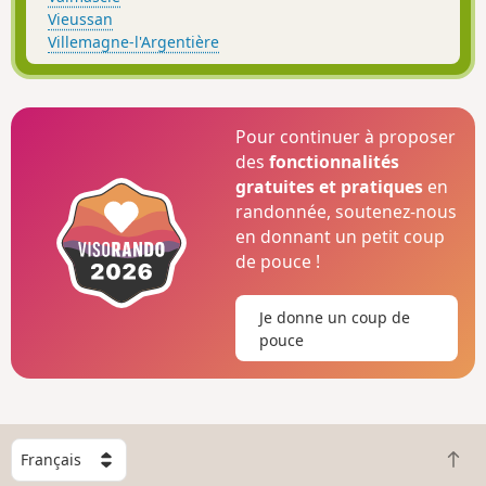
Vieussan
Villemagne-l'Argentière
Pour continuer à proposer
des
fonctionnalités
gratuites et pratiques
en
randonnée, soutenez-nous
en donnant un petit coup
de pouce !
Je donne un coup de
pouce
C
R
h