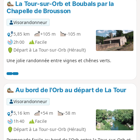
La Tour-sur-Orb et Boubals par la
p
Chapelle de Brousson
Visorandonneur
5,85 km
+105 m
-105 m
2h 00
Facile
Départ à La Tour-sur-Orb (Hérault)
Une jolie randonnée entre vignes et chênes verts.
Au bord de l'Orb au départ de La Tour
Visorandonneur
5,16 km
+54 m
-58 m
1h 40
Facile
Départ à La Tour-sur-Orb (Hérault)
Promenade facile au bord de l'Orb entre la Tour-sur-Orb et