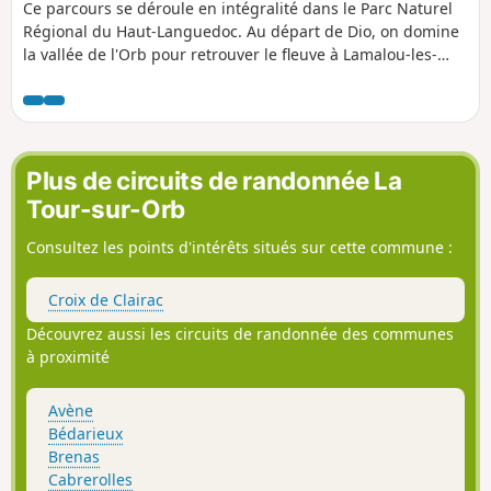
Ce parcours se déroule en intégralité dans le Parc Naturel
Régional du Haut-Languedoc. Au départ de Dio, on domine
la vallée de l'Orb pour retrouver le fleuve à Lamalou-les-
bains après avoir traversé son affluent la Mare sur le Pont
du Diable. Au pied des Monts d'Orb, on aperçoit la
Montagne de l'Espinouse et les falaises du Plateau du
Caroux. Les vues sur le Château de Dio, le passage dans des
ruffes de couleur pourpre et la visite du village médiéval de
Plus de circuits de randonnée La
Boussagues agrémentent cette traversée.
Tour-sur-Orb
Consultez les points d'intérêts situés sur cette commune :
Croix de Clairac
Découvrez aussi les circuits de randonnée des communes
à proximité
Avène
Bédarieux
Brenas
Cabrerolles