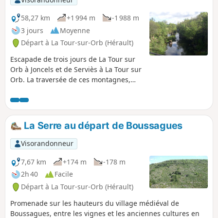
pas rester indifférents.
58,27 km
+1 994 m
-1 988 m
3 jours
Moyenne
Départ à La Tour-sur-Orb (Hérault)
Escapade de trois jours de La Tour sur
Orb à Joncels et de Serviès à La Tour sur
Orb. La traversée de ces montagnes,
vallées et villages ancestraux raviront le
marcheur, réveilleront ses sens et lui
permettront de se plonger dans cet
univers naturel et bucolique. Aimer la
La Serre au départ de Boussagues
nature c'est aussi la respecter. Carpe
Diem : "Cueille le jour sans te soucier du
Visorandonneur
lendemain et sois moins crédule pour le
jour suivant".
7,67 km
+174 m
-178 m
2h 40
Facile
Départ à La Tour-sur-Orb (Hérault)
Promenade sur les hauteurs du village médiéval de
Boussagues, entre les vignes et les anciennes cultures en