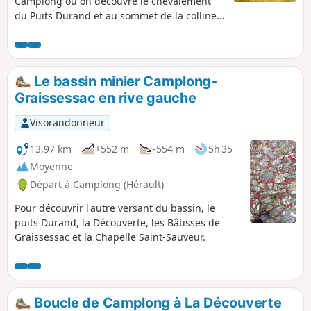
Camplong où on découvre le chevalement
du Puits Durand et au sommet de la colline,
au milieu d'une forêt de châtaigniers, la
Chapelle Saint-Sauveur du XIIe siècle
restaurée, qui domine Camplong, Saint-
Étienne-d’Estréchoux et Graissessac. Le mur
Le bassin minier Camplong-
circulaire en pierres sèches à quelques
Graissessac en rive gauche
dizaines de mètres du sanctuaire est un
ancien cimetière.
Visorandonneur
13,97 km
+552 m
-554 m
5h 35
Moyenne
Départ à Camplong (Hérault)
Pour découvrir l'autre versant du bassin, le
puits Durand, la Découverte, les Bâtisses de
Graissessac et la Chapelle Saint-Sauveur.
Boucle de Camplong à La Découverte