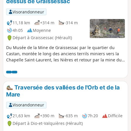
dessus de Graissessac
Visorandonneur
11,18 km
+314 m
-314 m
4h 05
Moyenne
Départ à Graissessac (Hérault)
Du Musée de la Mine de Graissessac par le quartier du
Castan, montée le long des anciens terrils miniers vers la
Chapelle Saint-Laurent, les Nières et retour par la mine du
Pommier, l'arboretum, la mine Saint-Simon et le Chemin du
Papin.
Traversée des vallées de l'Orb et de la
Mare
Visorandonneur
21,63 km
+390 m
-635 m
7h 20
Difficile
Départ à Dio-et-Valquières (Hérault)