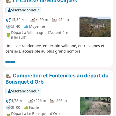
Le Causse de Boussagues
Visorandonneur
15,32 km
+459 m
-454 m
5h 40
Moyenne
Départ à Villemagne-l'Argentière
(Hérault)
Une jolie randonnée, en terrain vallonné, entre vignes et
cerisiers, accessible au plus grand nombre.
Campredon et Fontenilles au départ du
Bousquet d'Orb
Visorandonneur
4,78 km
+226 m
-226 m
2h 00
Facile
Départ à Le Bousquet-d'Orb