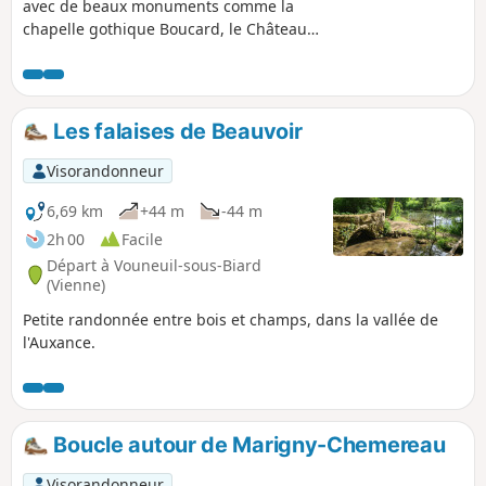
avec de beaux monuments comme la
chapelle gothique Boucard, le Château
de Montifault et qui nous offre aussi de
beaux paysages grâce notamment aux
chirons (appellation locale pour
désigner les boules de granite).
Les falaises de Beauvoir
Visorandonneur
6,69 km
+44 m
-44 m
2h 00
Facile
Départ à Vouneuil-sous-Biard
(Vienne)
Petite randonnée entre bois et champs, dans la vallée de
l'Auxance.
Boucle autour de Marigny-Chemereau
Visorandonneur