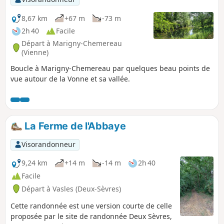
8,67 km
+67 m
-73 m
2h 40
Facile
Départ à Marigny-Chemereau
(Vienne)
Boucle à Marigny-Chemereau par quelques beau points de
vue autour de la Vonne et sa vallée.
La Ferme de l'Abbaye
Visorandonneur
9,24 km
+14 m
-14 m
2h 40
Facile
Départ à Vasles (Deux-Sèvres)
Cette randonnée est une version courte de celle
proposée par le site de randonnée Deux Sèvres,