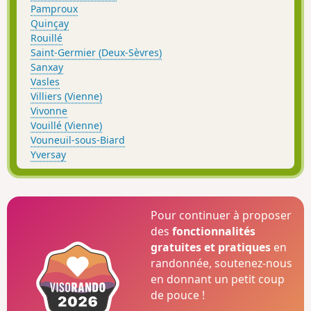
Pamproux
Quinçay
Rouillé
Saint-Germier (Deux-Sèvres)
Sanxay
Vasles
Villiers (Vienne)
Vivonne
Vouillé (Vienne)
Vouneuil-sous-Biard
Yversay
Pour continuer à proposer
des
fonctionnalités
gratuites et pratiques
en
randonnée, soutenez-nous
en donnant un petit coup
de pouce !