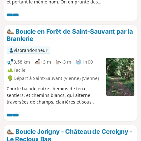
et portant le même nom. On emprunte des
petites routes et des chemins de campagne, à
proximité du site Natura 2000 du Ruisseau du
Magot.
Boucle en Forêt de Saint-Sauvant par la
Branlerie
Visorandonneur
3,58 km
+3 m
-3 m
1h 00
Facile
Départ à Saint-Sauvant (Vienne) (Vienne)
Courte balade entre chemins de terre,
sentiers, et chemins blancs, qui alterne
traversées de champs, clairières et sous-
bois.
Boucle Jorigny - Château de Cercigny -
Le Recloux Bas