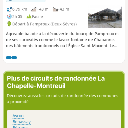
6,79 km
+43 m
-43 m
2h 05
Facile
Départ à Pamproux (Deux-Sèvres)
Agréable balade à la découverte du bourg de Pamproux et
de ses curiosités comme le lavoir-fontaine de Chabanne,
des bâtiments traditionnels ou l'Église Saint-Maixent. Le
circuit s'étire le long du Pamproux, vers le site de sa source
variable en fonction des saisons, offre de beaux paysages
du côté Ouest du village, et permet de découvrir une
curiosité, le Moulin de Pouillet.
Plus de circuits de randonnée La
Chapelle-Montreuil
Découvrez aussi les circuits de randonnée des communes
à proximité
Ayron
Benassay
Béruges