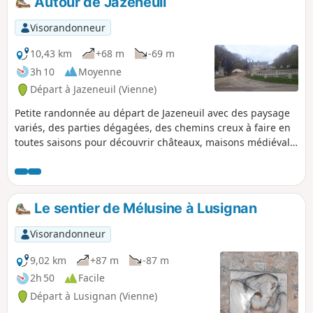
Autour de Jazeneuil
Visorandonneur
10,43 km
+68 m
-69 m
3h 10
Moyenne
Départ à Jazeneuil (Vienne)
Petite randonnée au départ de Jazeneuil avec des paysage
variés, des parties dégagées, des chemins creux à faire en
toutes saisons pour découvrir châteaux, maisons médiéval,
fontaines.
Le sentier de Mélusine à Lusignan
Visorandonneur
9,02 km
+87 m
-87 m
2h 50
Facile
Départ à Lusignan (Vienne)