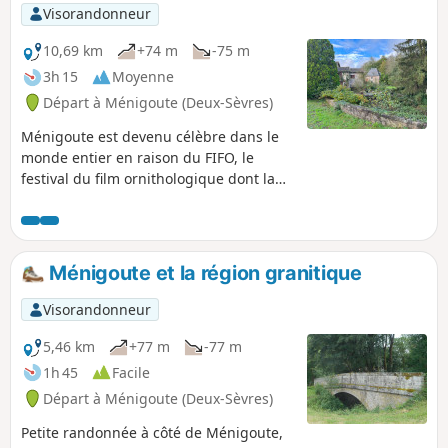
Visorandonneur
10,69 km
+74 m
-75 m
3h 15
Moyenne
Départ à Ménigoute (Deux-Sèvres)
Ménigoute est devenu célèbre dans le
monde entier en raison du FIFO, le
festival du film ornithologique dont la
38e édition a eu lieu fin octobre/début
novembre 2022. La randonnée (inspirée
d'une randonnée mise en ligne sur le
site de l'association Saint-Martin Loisirs)
Ménigoute et la région granitique
se fait sur des sentiers encaissés,
parfois étroits, en suivant une partie du
Visorandonneur
GR®®364. On doit utiliser la route,
d'abord la D21 (durant 900 m) puis la
5,46 km
+77 m
-77 m
D58 (durant 600 m) sur lesquelles il
1h 45
Facile
conviendra d'être prudent.
Départ à Ménigoute (Deux-Sèvres)
Petite randonnée à côté de Ménigoute,