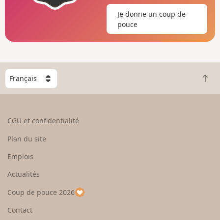
Je donne un coup de
pouce
C
R
h
e
o
t
i
o
s
CGU et confidentialité
u
i
r
s
Plan du site
e
s
n
e
Emplois
h
z
Actualités
a
u
u
n
Coup de pouce 2026
t
p
a
Contact
y