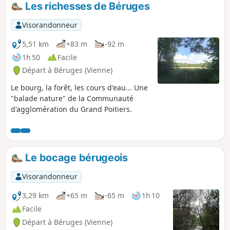
Les richesses de Béruges
p
Visorandonneur
5,51 km
+83 m
-92 m
1h 50
Facile
Départ à Béruges (Vienne)
Le bourg, la forêt, les cours d'eau... Une
"balade nature" de la Communauté
d'agglomération du Grand Poitiers.
Le bocage bérugeois
Visorandonneur
3,29 km
+65 m
-65 m
1h 10
Facile
Départ à Béruges (Vienne)