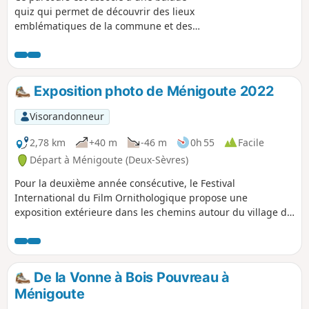
quiz qui permet de découvrir des lieux
emblématiques de la commune et des
informations sur son histoire et son
patrimoine, de façon ludique. Vous
pouvez choisir le parcours "adulte" ou le
parcours "adulte + enfant" (avec en plus
Exposition photo de Ménigoute 2022
des questions à destination des enfants
de 6 à 11 ans). La description ci-dessous
Visorandonneur
fait uniquement référence au parcours
"adulte".
2,78 km
+40 m
-46 m
0h 55
Facile
Départ à Ménigoute (Deux-Sèvres)
Pour la deuxième année consécutive, le Festival
International du Film Ornithologique propose une
exposition extérieure dans les chemins autour du village de
Ménigoute. Partez à la découverte des petits chemins creux
qui entourent le village. Cinquante photos sont réparties
sur un parcours de 2,9 km qui traverse le bocage. Arbres
têtards, ruisseaux, prairies et haies vous entoureront tout
De la Vonne à Bois Pouvreau à
au long du trajet. Suivez les flèches ! Prévoyez des
Ménigoute
chaussures et une tenue adaptée.