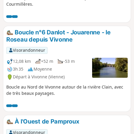
Courmillères.
Boucle n°6 Danlot - Jouarenne - le
Roseau depuis Vivonne
Visorandonneur
12,08 km
+52 m
-53 m
3h 35
Moyenne
Départ à Vivonne (Vienne)
Boucle au Nord de Vivonne autour de la rivière Clain, avec
de très beaux paysages.
À l'Ouest de Pamproux
Visorandonneur