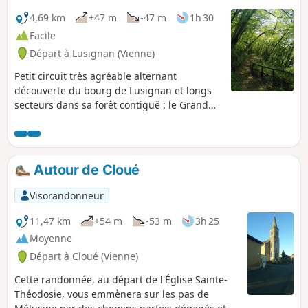
4,69 km
+47 m
-47 m
1h 30
Facile
Départ à Lusignan (Vienne)
Petit circuit très agréable alternant
découverte du bourg de Lusignan et longs
secteurs dans sa forêt contiguë : le Grand
Parc. Il est jalonné de petits panneaux
explicatifs des planètes de notre système
solaire. Chacun de nos pas sur cet itinéraire
équivaut à 700 000 km ! Vous vous rendrez
Autour de Cloué
compte que Neptune est vraiment très loin
de nous ! Idéal pour une sortie en famille.
Visorandonneur
11,47 km
+54 m
-53 m
3h 25
Moyenne
Départ à Cloué (Vienne)
Cette randonnée, au départ de l'Église Sainte-
Théodosie, vous emmènera sur les pas de