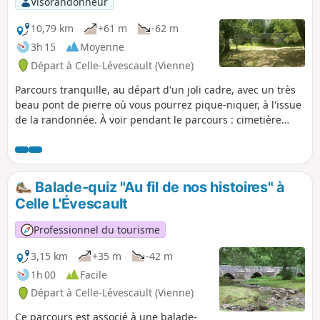
Visorandonneur
10,79 km
+61 m
-62 m
3h 15
Moyenne
Départ à Celle-Lévescault (Vienne)
Parcours tranquille, au départ d'un joli cadre, avec un très
beau pont de pierre où vous pourrez pique-niquer, à l'issue
de la randonnée. À voir pendant le parcours : cimetière
protestant et, dans le village, de belles demeures
anciennes.
Balade-quiz "Au fil de nos histoires" à
Celle L'Évescault
Professionnel du tourisme
3,15 km
+35 m
-42 m
1h 00
Facile
Départ à Celle-Lévescault (Vienne)
Ce parcours est associé à une balade-