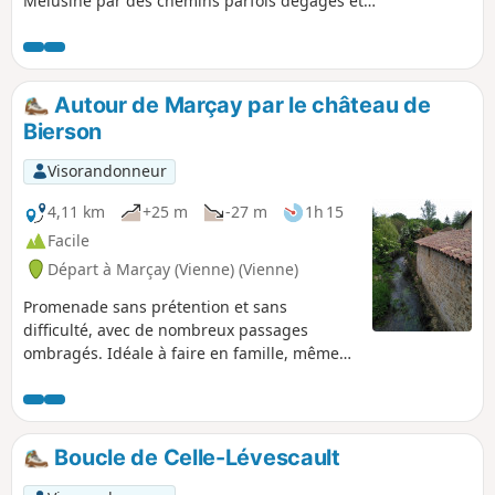
Mélusine par des chemins parfois dégagés et
des sous-bois aux portes de Lusignan.
Autour de Marçay par le château de
Bierson
Visorandonneur
4,11 km
+25 m
-27 m
1h 15
Facile
Départ à Marçay (Vienne) (Vienne)
Promenade sans prétention et sans
difficulté, avec de nombreux passages
ombragés. Idéale à faire en famille, même
avec de jeunes enfants.
Boucle de Celle-Lévescault