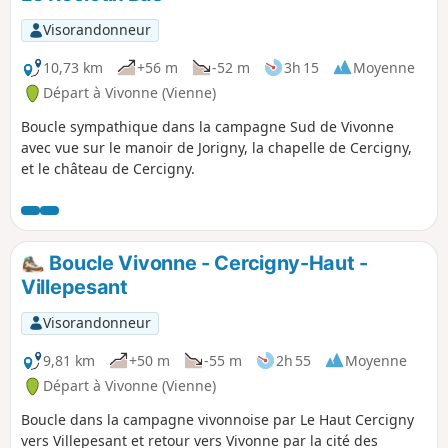
Visorandonneur
10,73 km
+56 m
-52 m
3h 15
Moyenne
Départ à Vivonne (Vienne)
Boucle sympathique dans la campagne Sud de Vivonne
avec vue sur le manoir de Jorigny, la chapelle de Cercigny,
et le château de Cercigny.
Boucle Vivonne - Cercigny-Haut -
Villepesant
Visorandonneur
9,81 km
+50 m
-55 m
2h 55
Moyenne
Départ à Vivonne (Vienne)
Boucle dans la campagne vivonnoise par Le Haut Cercigny
vers Villepesant et retour vers Vivonne par la cité des