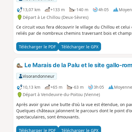
13,07 km
+133 m
-140 m
4h 05
Moyen
Départ à Le Chillou (Deux-Sèvres)
Ce circuit vous fera découvrir le village du Chillou et cel
reliés par de nombreux chemins traversant bois et champ
Télécharger le PDF
Télécharger le GPX
Le Marais de la Palu et le site gallo-r
Visorandonneur
10,13 km
+65 m
-63 m
3h 05
Moyenn
Départ à Vendeuvre-du-Poitou (Vienne)
Après avoir gravi une butte d'où la vue est étendue, on p
Quelques châteaux jalonnent le parcours dont le point d'org
spectaculaires, sont émouvants.
Télécharger le PDF
Télécharger le GPX