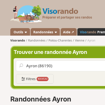
V
i
s
o
r
a
Outils
Randonnées
Aide ↗
Viso
rando
Pre
n
Visorando
Randonnées
Poitou-Charentes
Vienne
Ayron
d
o
Trouver une randonnée Ayron
Filtres
NOUVEAU
Randonnées Ayron