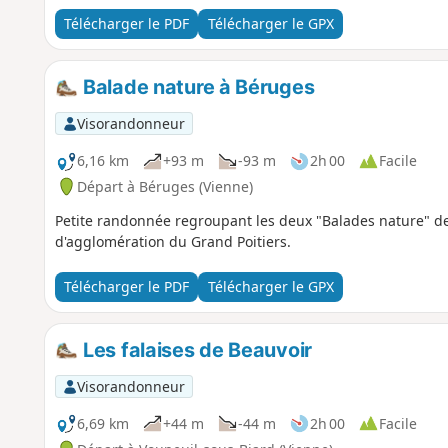
Télécharger le PDF
Télécharger le GPX
Balade nature à Béruges
Visorandonneur
6,16 km
+93 m
-93 m
2h 00
Facile
Départ à Béruges (Vienne)
Petite randonnée regroupant les deux "Balades nature" 
d'agglomération du Grand Poitiers.
Télécharger le PDF
Télécharger le GPX
Les falaises de Beauvoir
Visorandonneur
6,69 km
+44 m
-44 m
2h 00
Facile