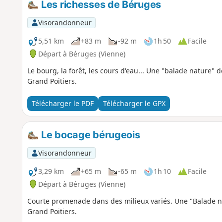
Les richesses de Béruges
Visorandonneur
5,51 km
+83 m
-92 m
1h 50
Facile
Départ à Béruges (Vienne)
Le bourg, la forêt, les cours d'eau... Une "balade nature
Grand Poitiers.
Télécharger le PDF
Télécharger le GPX
Le bocage bérugeois
Visorandonneur
3,29 km
+65 m
-65 m
1h 10
Facile
Départ à Béruges (Vienne)
Courte promenade dans des milieux variés. Une "Balade 
Grand Poitiers.