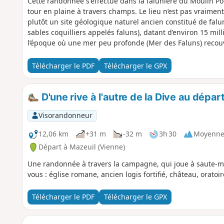
Cette randonnée s'effectue dans la falunière du Moulin Po
tour en plaine à travers champs. Le lieu n’est pas vraime
plutôt un site géologique naturel ancien constitué de falu
sables coquilliers appelés faluns), datant d’environ 15 mi
l’époque où une mer peu profonde (Mer des Faluns) recouvr
sable coquillier avec fossiles marins tels que coquillages, 
Télécharger le PDF
Télécharger le GPX
D'une rive à l'autre de la Dive au dépar
Visorandonneur
12,06 km
+31 m
-32 m
3h 30
Moyenn
Départ à Mazeuil (Vienne)
Une randonnée à travers la campagne, qui joue à saute-mo
vous : église romane, ancien logis fortifié, château, oratoir
Télécharger le PDF
Télécharger le GPX