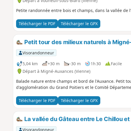
Départ à Vouneuil-sous-Biard (Vienne)
Petite randonnée entre bois et champs, dans la vallée de l
Télécharger le PDF
Télécharger le GPX
Petit tour des milieux naturels à Mig
Visorandonneur
5,04 km
+30 m
-30 m
1h 30
Facile
Départ à Migné-Auxances (Vienne)
Balade nature entre champs et bord de l'Auxance. Petit to
d'agglomération du Grand Poitiers et le Comité Départem
Télécharger le PDF
Télécharger le GPX
La vallée du Gâteau entre Le Chillou et
Visorandonneur