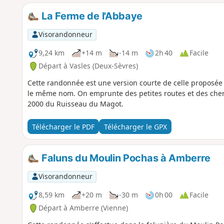
La Ferme de l'Abbaye
Visorandonneur
9,24 km
+14 m
-14 m
2h 40
Facile
Départ à Vasles (Deux-Sèvres)
Cette randonnée est une version courte de celle proposée 
le même nom. On emprunte des petites routes et des che
2000 du Ruisseau du Magot.
Télécharger le PDF
Télécharger le GPX
Faluns du Moulin Pochas à Amberre
Visorandonneur
8,59 km
+20 m
-30 m
0h 00
Facile
Départ à Amberre (Vienne)