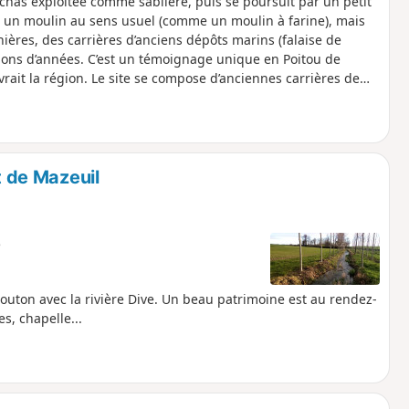
chas exploitée comme sablière, puis se poursuit par un petit
nt un moulin au sens usuel (comme un moulin à farine), mais
nières, des carrières d’anciens dépôts marins (falaise de
llions d’années. C’est un témoignage unique en Poitou de
ait la région. Le site se compose d’anciennes carrières de
coraux, etc.
t de Mazeuil
e
uton avec la rivière Dive. Un beau patrimoine est au rendez-
es, chapelle...