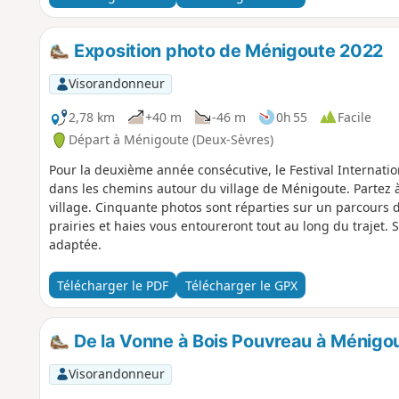
Exposition photo de Ménigoute 2022
Visorandonneur
2,78 km
+40 m
-46 m
0h 55
Facile
Départ à Ménigoute (Deux-Sèvres)
Pour la deuxième année consécutive, le Festival Internati
dans les chemins autour du village de Ménigoute. Partez à
village. Cinquante photos sont réparties sur un parcours d
prairies et haies vous entoureront tout au long du trajet. 
adaptée.
Télécharger le PDF
Télécharger le GPX
De la Vonne à Bois Pouvreau à Ménigo
Visorandonneur