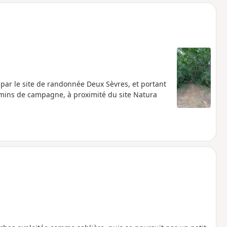
o
a
i
m
p
par le site de randonnée Deux Sèvres, et portant
mins de campagne, à proximité du site Natura