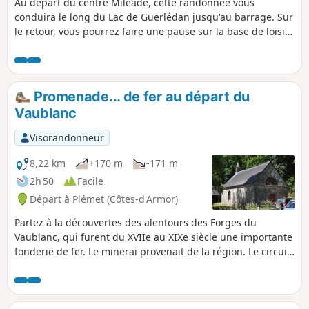
Au départ du centre Mileade, cette randonnée vous
conduira le long du Lac de Guerlédan jusqu'au barrage. Sur
le retour, vous pourrez faire une pause sur la base de loisirs
avant de traverser le Bois Cornec.
Promenade... de fer au départ du
Vaublanc
Visorandonneur
8,22 km
+170 m
-171 m
2h 50
Facile
Départ à Plémet (Côtes-d'Armor)
Partez à la découvertes des alentours des Forges du
Vaublanc, qui furent du XVIIe au XIXe siècle une importante
fonderie de fer. Le minerai provenait de la région. Le circuit
suit le Lié, qui fournissait la force hydraulique à l'usine,
puis traverse la forêt de Loudéac où des dizaines de
charbonniers produisaient le charbon de bois nécessaire