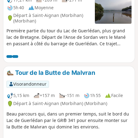
http://www.lacdeguerledan.com/. Le sentier
5h 40
Moyenne
est très bien indiqué avec des bornes
Départ à Saint-Aignan (Morbihan)
"sentier de Guerlédan" sur tout le parcours
(Morbihan)
et le balisage Blanc et Rouge des GR® 341 et
Première partie du tour du Lac de Guerlédan, plus grand
GR® 37. Quelques sentes sortent du sentier
lac de Bretagne. Départ de l'Anse de Sordan vers le Mané
principal pour rester proche du lac ou
en passant à côté du barrage de Guerlédan. Ce trajet
monter un peu plus en forêt, mais
s'effectue par l'Est du lac.
reviennent toujours sur le sentier principal.
Attention ! L'intégralité du tour du lac est
ouverte du 1er mars au 15 septembre. En
dehors de cette période, des portions du
Tour de la Butte de Malvran
sentier sont fermées pour la chasse.
Visorandonneur
5,15 km
+157 m
-151 m
1h 55
Facile
Départ à Saint-Aignan (Morbihan) (Morbihan)
Beau parcours qui, dans un premier temps, suit le bord du
Lac de Guerlédan par le GR® 341 pour ensuite monter sur
la Butte de Malvran qui domine les environs.