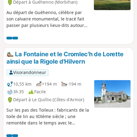
Départ à Guéhenno (Morbihan)
Au départ de Guéhenno, célèbre par
son calvaire monumental, le tracé fait
passer par plusieurs lieux-dits autour
de la Rivière du Sédon ainsi que par des
bois ou en bordure de champ. La
majorité se pratique sur des chemins et
aussi, parfois, sur quelques routes peu
La Fontaine et le Cromlec'h de Lorette
fréquentées.
ainsi que la Rigole d'Hilvern
Visorandonneur
10,55 km
+194 m
-194 m
3h 35
Facile
Départ à Le Quillio (Côtes-d'Armor)
Sur les pas des Toileux : fabricants de la
toile de lin au XIXème siècle ; une
remontée dans le temps avec le
Cromlec'h de Lorette (ancienne allée
couverte funéraire) en finissant par la