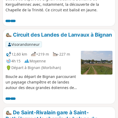
Kerguéhennec avec, notamment, la découverte de la
Chapelle de la Trinité. Ce circuit est balisé en Jaune.
Circuit des Landes de Lanvaux à Bignan
Visorandonneur
12,60 km
+219 m
-227 m
4h 15
Moyenne
Départ à Bignan (Morbihan)
Boucle au départ de Bignan parcourant
un paysage champêtre et de landes
autour des deux grandes éoliennes de
Bignan, puis en passant par la Fontaine
Sainte-Nolwenn. Ce circuit est balisé en
Jaune sous le nom "Circuit des Landes
de Lanvaux".
De Saint-Rivalain gare à Saint-