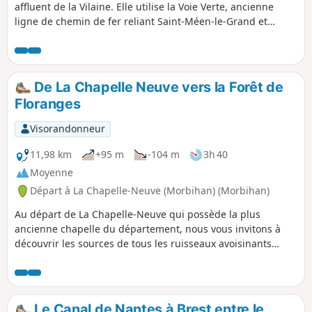
affluent de la Vilaine. Elle utilise la Voie Verte, ancienne
ligne de chemin de fer reliant Saint-Méen-le-Grand et
Carhaix-Plouguer. Elle permet de découvrir La Chèze, petite
bourgade à l'ombre des ruines de son château, ancienne
forteresse des seigneurs de Rohan. La boucle se termine
par des chemins et des petites routes sur les hauteurs de la
De La Chapelle Neuve vers la Forêt de
campagne de Saint-Barnabé et de La Prénessaye.
Floranges
Visorandonneur
11,98 km
+95 m
-104 m
3h 40
Moyenne
Départ à La Chapelle-Neuve (Morbihan) (Morbihan)
Au départ de La Chapelle-Neuve qui possède la plus
ancienne chapelle du département, nous vous invitons à
découvrir les sources de tous les ruisseaux avoisinants
parfois équipées de fontaine comme celle de Saint-Mamert
près de Locmaria. Ensuite vous cheminerez dans la Forêt de
Floranges ou, avec quelques petits détours (non décrits ci-
dessous) trois monuments mégalithiques sont à voir.
Le Canal de Nantes à Brest entre le