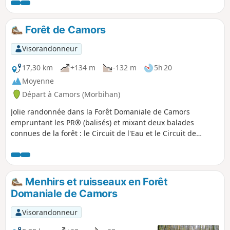
Forêt de Camors
Visorandonneur
17,30 km
+134 m
-132 m
5h 20
Moyenne
Départ à Camors (Morbihan)
Jolie randonnée dans la Forêt Domaniale de Camors
empruntant les PR® (balisés) et mixant deux balades
connues de la forêt : le Circuit de l'Eau et le Circuit de
l'Étoile. Presque toujours à l'ombre des arbres, elle est
idéale lors des fortes chaleurs. Profitez de ces multiples
petits plans d'eau, ruisseaux, fontaines, menhirs qui
décorent cette belle vallée des Korrigans !
Menhirs et ruisseaux en Forêt
Domaniale de Camors
Visorandonneur