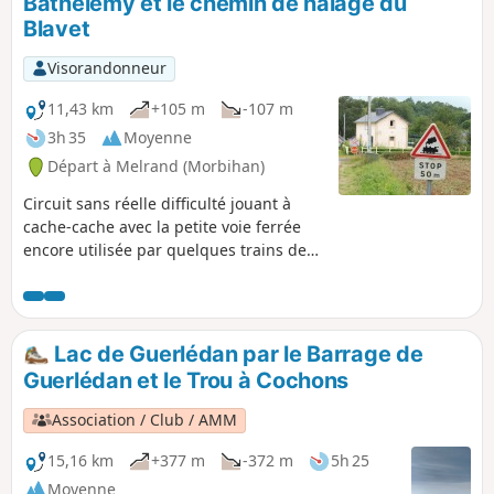
Bathélemy et le chemin de halage du
Blavet
Visorandonneur
11,43 km
+105 m
-107 m
3h 35
Moyenne
Départ à Melrand (Morbihan)
Circuit sans réelle difficulté jouant à
cache-cache avec la petite voie ferrée
encore utilisée par quelques trains de
marchandises transportant des
matières premières végétales entre
Auray et Pontivy. Retour tranquille par le
chemin de halage. Attention : la
Lac de Guerlédan par le Barrage de
randonnée se déroule sur la commune
Guerlédan et le Trou à Cochons
de Saint-Barthélémy et non sur Melrand
comme indiqué par le logiciel.
Association / Club / AMM
15,16 km
+377 m
-372 m
5h 25
Moyenne