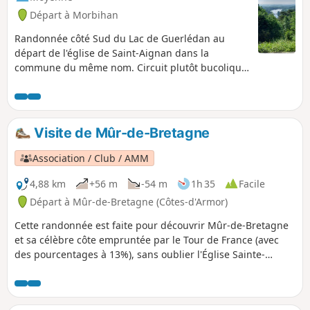
Départ à Morbihan
Randonnée côté Sud du Lac de Guerlédan au
départ de l'église de Saint-Aignan dans la
commune du même nom. Circuit plutôt bucolique
agrémentés de quelques fermes. Le circuit
chemine sur les bords du lac ainsi que dans le
massif forestier qui entoure le lac. Paysages très
variés donc. De nombreux chemins permettent de
Visite de Mûr-de-Bretagne
diversifier le parcours.
Association / Club / AMM
4,88 km
+56 m
-54 m
1h 35
Facile
Départ à Mûr-de-Bretagne (Côtes-d'Armor)
Cette randonnée est faite pour découvrir Mûr-de-Bretagne
et sa célèbre côte empruntée par le Tour de France (avec
des pourcentages à 13%), sans oublier l'Église Sainte-
Suzanne et bien d'autres choses à voir en déambulant dans
les rues.