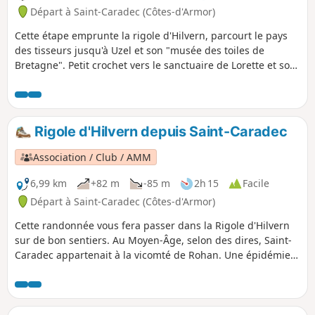
Départ à Saint-Caradec (Côtes-d'Armor)
Cette étape emprunte la rigole d'Hilvern, parcourt le pays
des tisseurs jusqu'à Uzel et son "musée des toiles de
Bretagne". Petit crochet vers le sanctuaire de Lorette et son
cromlec'h.
Rigole d'Hilvern depuis Saint-Caradec
Association / Club / AMM
6,99 km
+82 m
-85 m
2h 15
Facile
Départ à Saint-Caradec (Côtes-d'Armor)
Cette randonnée vous fera passer dans la Rigole d'Hilvern
sur de bon sentiers. Au Moyen-Âge, selon des dires, Saint-
Caradec appartenait à la vicomté de Rohan. Une épidémie
de variole a eu lieu entre 1865 et 1870. On dénombra 45
morts. Puis en 1902, une épidémie de fièvre typhoïde
survient dans la région.