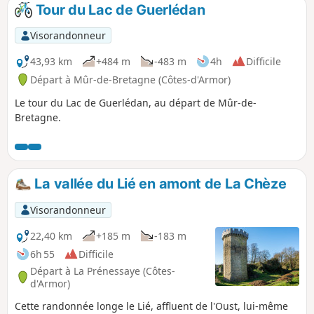
Tour du Lac de Guerlédan
Visorandonneur
43,93 km
+484 m
-483 m
4h
Difficile
Départ à Mûr-de-Bretagne (Côtes-d'Armor)
Le tour du Lac de Guerlédan, au départ de Mûr-de-
Bretagne.
La vallée du Lié en amont de La Chèze
Visorandonneur
22,40 km
+185 m
-183 m
6h 55
Difficile
Départ à La Prénessaye (Côtes-
d'Armor)
Cette randonnée longe le Lié, affluent de l'Oust, lui-même