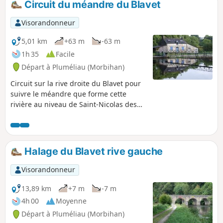
Circuit du méandre du Blavet
Visorandonneur
5,01 km
+63 m
-63 m
1h 35
Facile
Départ à Pluméliau (Morbihan)
Circuit sur la rive droite du Blavet pour
suivre le méandre que forme cette
rivière au niveau de Saint-Nicolas des
Eaux.
Halage du Blavet rive gauche
Visorandonneur
13,89 km
+7 m
-7 m
4h 00
Moyenne
Départ à Pluméliau (Morbihan)