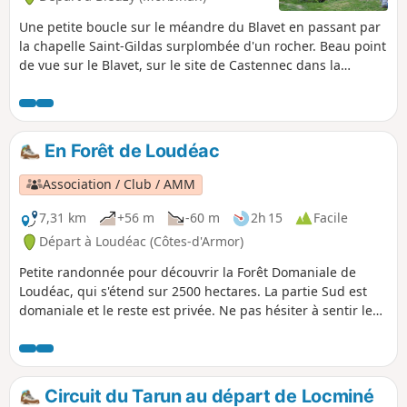
Une petite boucle sur le méandre du Blavet en passant par
la chapelle Saint-Gildas surplombée d'un rocher. Beau point
de vue sur le Blavet, sur le site de Castennec dans la
commune de.Bieuzy. Quelques petits passages pentus sur
le retour, mais sans grandes difficultés.
En Forêt de Loudéac
Association / Club / AMM
7,31 km
+56 m
-60 m
2h 15
Facile
Départ à Loudéac (Côtes-d'Armor)
Petite randonnée pour découvrir la Forêt Domaniale de
Loudéac, qui s'étend sur 2500 hectares. La partie Sud est
domaniale et le reste est privée. Ne pas hésiter à sentir les
essences des arbres et à écouter la nature, tout ça sur de
bons sentiers.
Circuit du Tarun au départ de Locminé