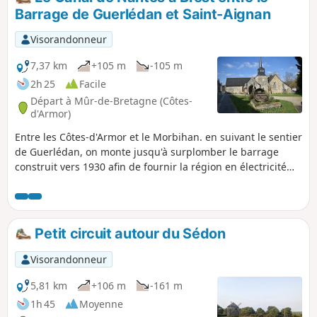
Barrage de Guerlédan et Saint-Aignan
Visorandonneur
7,37 km
+105 m
-105 m
2h 25
Facile
Départ à Mûr-de-Bretagne (Côtes-
d'Armor)
Entre les Côtes-d'Armor et le Morbihan. en suivant le sentier
de Guerlédan, on monte jusqu'à surplomber le barrage
construit vers 1930 afin de fournir la région en électricité
puis à travers landes et bois, on redescend jusqu'au Canal
de Nantes à Brest. En traversant le bourg de Saint-Aignan,
on passe près d'une petite église intéressante et du musée
de l'électricité. À voir également à la sortie du bourg le petit
Petit circuit autour du Sédon
barrage de Saint-Aignan.
Visorandonneur
5,81 km
+106 m
-161 m
1h 45
Moyenne