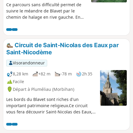
Ce parcours sans difficulté permet de
suivre le méandre de Blavet par le
chemin de halage en rive gauche. En
chemin, vue des escarpements du site
de Castennec, la chapelle-ermitage de
Saint-Gildas sur l'autre rive et passage
auprès de trois écluses.
Circuit de Saint-Nicolas des Eaux par
Saint-Nicodème
Visorandonneur
8,28 km
+82 m
-78 m
2h 35
Facile
Départ à Pluméliau (Morbihan)
Les bords du Blavet sont riches d'un
important patrimoine religieux.Ce circuit
vous fera découvrir Saint-Nicolas des Eaux,
sa chapelle et sa fontaine pour rejoindre
ensuite par la campagne l'imposante
Chapelle Saint-Nicodème et ses quatre