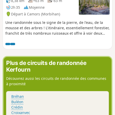
8,38 km
+63 m
-63 m
2h 35
Moyenne
Départ à Camors (Morbihan)
Une randonnée sous le signe de la pierre, de l'eau, de la
mousse et des arbres ! L'itinéraire, essentiellement forestier,
franchit de très nombreux ruisseaux et offre à voir deux
beaux menhirs ainsi que les vestiges d'un dolmen.
Plus de circuits de randonnée
Kerfourn
Découvrez aussi les circuits de randonnée des communes
à proximité
Bréhan
Buléon
Crédin
Croixanvec