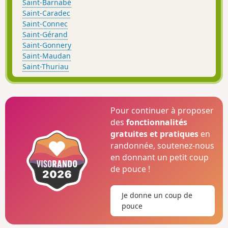
Saint-Barnabé
Saint-Caradec
Saint-Connec
Saint-Gérand
Saint-Gonnery
Saint-Maudan
Saint-Thuriau
Pour continuer à proposer
des
fonctionnalités
gratuites et pratiques
en
randonnée, soutenez-nous
en donnant un petit coup
de pouce !
Je donne un coup de
pouce