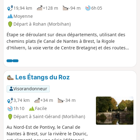
19,94 km
+128 m
-94 m
6h 05
Moyenne
Départ à Rohan (Morbihan)
Étape se déroulant sur deux départements, utilisant des
chemins plats (le Canal de Nantes à Brest, la Rigole
d'Hilvern, la voie verte de Centre Bretagne) et des routes
plus pentues.
Les Étangs du Roz
Visorandonneur
3,74 km
+34 m
-34 m
1h 10
Facile
Départ à Saint-Gérand (Morbihan)
Au Nord-Est de Pontivy, le Canal de
Nantes à Brest, sur la rivière le Douric,