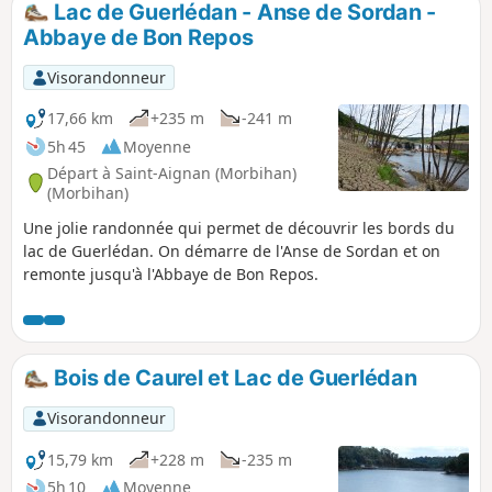
aux foyers des hauts fourneaux.
Lac de Guerlédan - Anse de Sordan -
Abbaye de Bon Repos
Visorandonneur
17,66 km
+235 m
-241 m
5h 45
Moyenne
Départ à Saint-Aignan (Morbihan)
(Morbihan)
Une jolie randonnée qui permet de découvrir les bords du
lac de Guerlédan. On démarre de l'Anse de Sordan et on
remonte jusqu'à l'Abbaye de Bon Repos.
Bois de Caurel et Lac de Guerlédan
Visorandonneur
15,79 km
+228 m
-235 m
5h 10
Moyenne