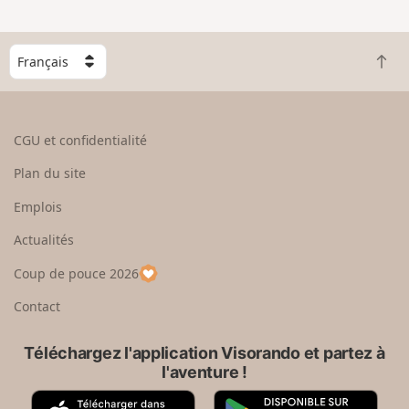
C
R
h
e
o
t
i
o
s
CGU et confidentialité
u
i
r
s
Plan du site
e
s
n
e
Emplois
h
z
Actualités
a
u
u
n
Coup de pouce 2026
t
p
a
Contact
y
s
Téléchargez l'application Visorando et partez à
l'aventure !
A
G