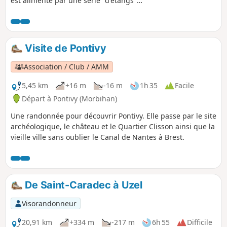
est alimenté par une série "d'étangs"
qui sont en fait des bassins aménagés
permettant de garder un niveau d'eau
stable au moment des éclusages.Ce
circuit permet de longer cette
Visite de Pontivy
succession d'écluses et d'"étangs" en
passant par la Chapelle du Roz.Courte
Association / Club / AMM
balade calme et tranquille au fil de
l'eau.
5,45 km
+16 m
-16 m
1h 35
Facile
Départ à Pontivy (Morbihan)
Une randonnée pour découvrir Pontivy. Elle passe par le site
archéologique, le château et le Quartier Clisson ainsi que la
vieille ville sans oublier le Canal de Nantes à Brest.
De Saint-Caradec à Uzel
Visorandonneur
20,91 km
+334 m
-217 m
6h 55
Difficile