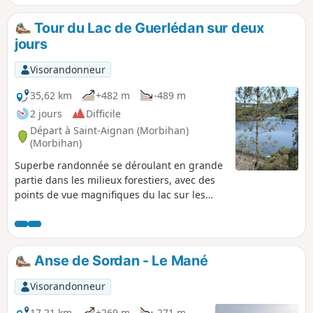
l'Ouest du lac.
Tour du Lac de Guerlédan sur deux
jours
Visorandonneur
35,62 km
+482 m
-489 m
2 jours
Difficile
Départ à Saint-Aignan (Morbihan)
(Morbihan)
Superbe randonnée se déroulant en grande
partie dans les milieux forestiers, avec des
points de vue magnifiques du lac sur les
points les plus hauts. Des portions du
sentier sont assez raides, idéal pour faire
chauffer les cuisses, mais sur de courtes
distances. Les bâtons peuvent être utiles
Anse de Sordan - Le Mané
pour les moins à l'aise. De nombreux
gîtes/campings sont présents pour passer la
Visorandonneur
nuit. Sept points de départ différents sont
possibles, se renseigner sur le site du lac
17,21 km
+269 m
-271 m