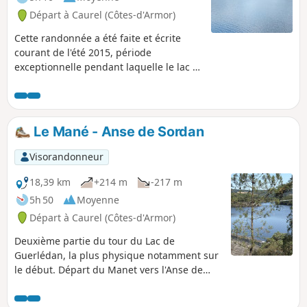
Départ à Caurel (Côtes-d'Armor)
Cette randonnée a été faite et écrite
courant de l'été 2015, période
exceptionnelle pendant laquelle le lac a
été asséché pour permettre l'entretien
du barrage.Nous invitons bien sur les
randonneurs à faire ce circuit en
période printanière où couleurs et
Le Mané - Anse de Sordan
senteurs sont au maximum de leur
renouvellement avec en toile de fond les
Visorandonneur
eaux claires du lac. Depuis 2024
d'importants travaux se font entre nos
18,39 km
+214 m
-217 m
points 3 et 4 en vue de la construction
5h 50
Moyenne
d'une passerelle himalayenne d'accès
Départ à Caurel (Côtes-d'Armor)
gratuit en A/R pour le franchissement
du Blavet coupant en deux le tour
Deuxième partie du tour du Lac de
complet du lac qui restera toujours
Guerlédan, la plus physique notamment sur
possible aux marcheurs les plus
le début. Départ du Manet vers l'Anse de
confirmés. (voire note dans
Sordan en passant par l'ancienne Abbaye
"Inforlmations pratiques".
Notre-Dame de Bon Repos. Trajet retour par