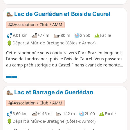
Rigole d'Hilvern : ruisseau creusé par
l'homme pour alimenter le Canal de
Lac de Guerlédan et Bois de Caurel
Nantes à Brest - un aspect peu connu
du pays breton.
Association / Club / AMM
9,01 km
+77 m
-80 m
2h 50
Facile
Départ à Mûr-de-Bretagne (Côtes-d'Armor)
Cette randonnée vous conduira vers Porz Braz en longeant
l'Anse de Landroanec, puis le Bois de Caurel. Vous passerez
au camp préhistorique du Castel Finans avant de remonter
par le bois et de faire un retour sur Porz Braz.
Lac et Barrage de Guerlédan
Association / Club / AMM
5,60 km
+146 m
-142 m
2h 00
Facile
Départ à Mûr-de-Bretagne (Côtes-d'Armor)