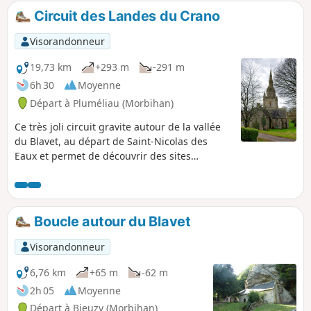
majestueuses fontaines.Retour tranquille
Circuit des Landes du Crano
par le chemin de halage.
Visorandonneur
19,73 km
+293 m
-291 m
6h 30
Moyenne
Départ à Pluméliau (Morbihan)
Ce très joli circuit gravite autour de la vallée
du Blavet, au départ de Saint-Nicolas des
Eaux et permet de découvrir des sites
naturels très intéressants (berges du Blavet,
Lande du Crano) ainsi que de remarquables
éléments du patrimoine bâti breton (chapelle
semi-troglodyte Saint-Gildas, maisons nobles
Boucle autour du Blavet
de Bieuzy, Chapelle Saint- Nicodème, écluses).
Cette promenade est assez bien balisée
Visorandonneur
(balisage Jaune PR®).
6,76 km
+65 m
-62 m
2h 05
Moyenne
Départ à Bieuzy (Morbihan)