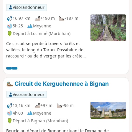
Visorandonneur
16,97 km
+190 m
-187 m
5h 25
Moyenne
Départ à Locminé (Morbihan)
Ce circuit serpente à travers forêts et
vallées, le long du Tarun. Possibilité de
raccourcir ou de diverger par les crêtes.
Moment de tranquillité, dans une
nature bucolique
Circuit de Kerguehennec à Bignan
Visorandonneur
13,16 km
+97 m
-96 m
4h 00
Moyenne
Départ à Bignan (Morbihan)
Boucle au départ de Bignan incluant le Domaine de