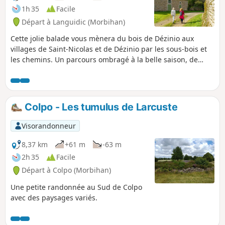
1h 35
Facile
Départ à Languidic (Morbihan)
Cette jolie balade vous mènera du bois de Dézinio aux
villages de Saint-Nicolas et de Dézinio par les sous-bois et
les chemins. Un parcours ombragé à la belle saison, de
beaux points de vue sur le bocage et la découverte du
patrimoine rural : chapelle, anciennes fermes, patrimoine
lié à l’eau, etc.
Colpo - Les tumulus de Larcuste
Visorandonneur
8,37 km
+61 m
-63 m
2h 35
Facile
Départ à Colpo (Morbihan)
Une petite randonnée au Sud de Colpo
avec des paysages variés.