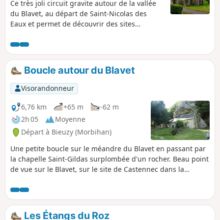
Ce très joli circuit gravite autour de la vallée
du Blavet, au départ de Saint-Nicolas des
Eaux et permet de découvrir des sites
naturels très intéressants (berges du Blavet,
Lande du Crano) ainsi que de remarquables
éléments du patrimoine bâti breton (chapelle
semi-troglodyte Saint-Gildas, maisons nobles
Boucle autour du Blavet
de Bieuzy, Chapelle Saint- Nicodème, écluses).
Cette promenade est assez bien balisée
Visorandonneur
(balisage Jaune PR®).
6,76 km
+65 m
-62 m
2h 05
Moyenne
Départ à Bieuzy (Morbihan)
Une petite boucle sur le méandre du Blavet en passant par
la chapelle Saint-Gildas surplombée d'un rocher. Beau point
de vue sur le Blavet, sur le site de Castennec dans la
commune de.Bieuzy. Quelques petits passages pentus sur
le retour, mais sans grandes difficultés.
Les Étangs du Roz