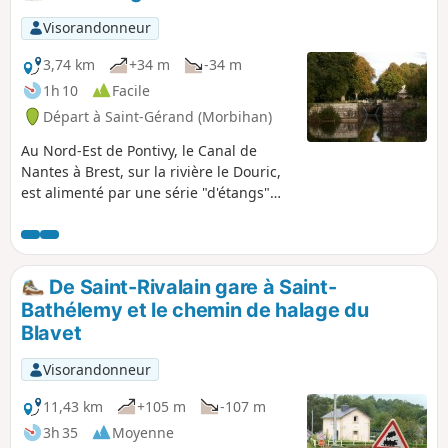
Visorandonneur
3,74 km
+34 m
-34 m
1h 10
Facile
Départ à Saint-Gérand (Morbihan)
Au Nord-Est de Pontivy, le Canal de
Nantes à Brest, sur la rivière le Douric,
est alimenté par une série "d'étangs"
qui sont en fait des bassins aménagés
permettant de garder un niveau d'eau
stable au moment des éclusages.Ce
circuit permet de longer cette
De Saint-Rivalain gare à Saint-
succession d'écluses et d'"étangs" en
Bathélemy et le chemin de halage du
passant par la Chapelle du Roz.Courte
Blavet
balade calme et tranquille au fil de
l'eau.
Visorandonneur
11,43 km
+105 m
-107 m
3h 35
Moyenne