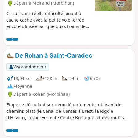
Départ à Melrand (Morbihan)
Circuit sans réelle difficulté jouant à
cache-cache avec la petite voie ferrée
encore utilisée par quelques trains de
marchandises transportant des
matières premières végétales entre
Auray et Pontivy. Retour tranquille par le
chemin de halage. Attention : la
De Rohan à Saint-Caradec
randonnée se déroule sur la commune
de Saint-Barthélémy et non sur Melrand
Visorandonneur
comme indiqué par le logiciel.
19,94 km
+128 m
-94 m
6h 05
Moyenne
Départ à Rohan (Morbihan)
Étape se déroulant sur deux départements, utilisant des
chemins plats (le Canal de Nantes à Brest, la Rigole
d'Hilvern, la voie verte de Centre Bretagne) et des routes
plus pentues.