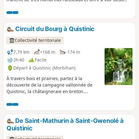
beaux menhirs ainsi que les vestiges d'un dolmen.
Circuit du Bourg à Quistinic
Collectivité territoriale
7,79 km
+168 m
-174 m
2h 40
Facile
Départ à Quistinic (Morbihan)
À travers bois et prairies, partez à la
découverte de la campagne vallonnée de
Quistinic, la châtaigneraie en breton.
Parcourez les chemins creux et longez les
ruisseaux. Admirez les vastes paysages de la
Vallée du Blavet et traversez les villages
contant la vie rurale d’hier et d’aujourd’hui.
De Saint-Mathurin à Saint-Gwenolé à
Quistinic