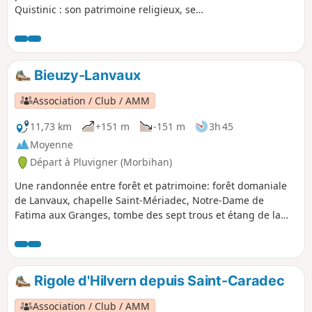
Quistinic : son patrimoine religieux, ses
villages, ses ponts et ses écluses.
Plongeant au cœur des forêts et des
landes, surplombant la Vallée du Blavet,
longeant les ruisseaux, vous serez
Bieuzy-Lanvaux
enchanté par la beauté des paysages.
Un parcours à faire, à la journée, avec
Association / Club / AMM
pique-nique.
11,73 km
+151 m
-151 m
3h 45
Moyenne
Départ à Pluvigner (Morbihan)
Une randonnée entre forêt et patrimoine: forêt domaniale
de Lanvaux, chapelle Saint-Mériadec, Notre-Dame de
Fatima aux Granges, tombe des sept trous et étang de la
forêt.
Rigole d'Hilvern depuis Saint-Caradec
Association / Club / AMM