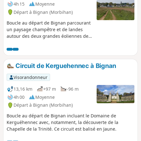
4h 15
Moyenne
Départ à Bignan (Morbihan)
Boucle au départ de Bignan parcourant
un paysage champêtre et de landes
autour des deux grandes éoliennes de
Bignan, puis en passant par la Fontaine
Sainte-Nolwenn. Ce circuit est balisé en
Jaune sous le nom "Circuit des Landes
de Lanvaux".
Circuit de Kerguehennec à Bignan
Visorandonneur
13,16 km
+97 m
-96 m
4h 00
Moyenne
Départ à Bignan (Morbihan)
Boucle au départ de Bignan incluant le Domaine de
Kerguéhennec avec, notamment, la découverte de la
Chapelle de la Trinité. Ce circuit est balisé en Jaune.