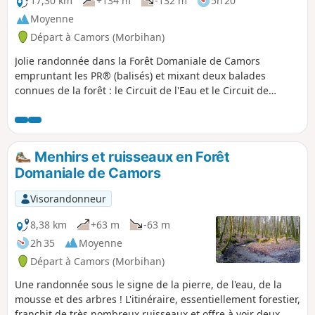
17,30 km
+134 m
-132 m
5h 20
Moyenne
Départ à Camors (Morbihan)
Jolie randonnée dans la Forêt Domaniale de Camors
empruntant les PR® (balisés) et mixant deux balades
connues de la forêt : le Circuit de l'Eau et le Circuit de
l'Étoile. Presque toujours à l'ombre des arbres, elle est
idéale lors des fortes chaleurs. Profitez de ces multiples
petits plans d'eau, ruisseaux, fontaines, menhirs qui
décorent cette belle vallée des Korrigans !
Menhirs et ruisseaux en Forêt
Domaniale de Camors
Visorandonneur
8,38 km
+63 m
-63 m
2h 35
Moyenne
Départ à Camors (Morbihan)
Une randonnée sous le signe de la pierre, de l'eau, de la
mousse et des arbres ! L'itinéraire, essentiellement forestier,
franchit de très nombreux ruisseaux et offre à voir deux