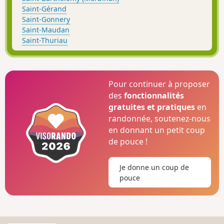
Saint-Gérand
Saint-Gonnery
Saint-Maudan
Saint-Thuriau
Pour continuer à proposer
des
fonctionnalités
gratuites et pratiques
en
randonnée, soutenez-nous
en donnant un petit coup
de pouce !
Je donne un coup de
pouce