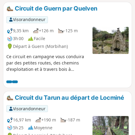
Circuit de Guern par Quelven
Visorandonneur
9,35 km
+126 m
-125 m
3h 00
Facile
Départ à Guern (Morbihan)
Ce circuit en campagne vous conduira
par des petites routes, des chemins
d'exploitation et à travers bois à
Quelven, troisième lieu de pèlerinage
du Morbihan : imposante chapelle dont
le clocher culmine à 70m.Prenez le
temps de vous attarder dans ce petit
Circuit du Tarun au départ de Locminé
bourg bien pittoresque sans oublier sa
majestueuse fontaine.Retour paisible
Visorandonneur
par le GR®® 341 entre bois et prés.
16,97 km
+190 m
-187 m
5h 25
Moyenne