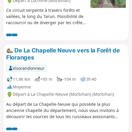
Départ à Locminé (Morbihan)
Ce circuit serpente à travers forêts et
vallées, le long du Tarun. Possibilité de
raccourcir ou de diverger par les crêtes.
Moment de tranquillité, dans une
nature bucolique
De La Chapelle Neuve vers la Forêt de
Floranges
Visorandonneur
11,98 km
+95 m
-104 m
3h 40
Moyenne
Départ à La Chapelle-Neuve (Morbihan) (Morbihan)
Au départ de La Chapelle-Neuve qui possède la plus
ancienne chapelle du département, nous vous invitons à
découvrir les sources de tous les ruisseaux avoisinants
parfois équipées de fontaine comme celle de Saint-Mamert
près de Locmaria. Ensuite vous cheminerez dans la Forêt de