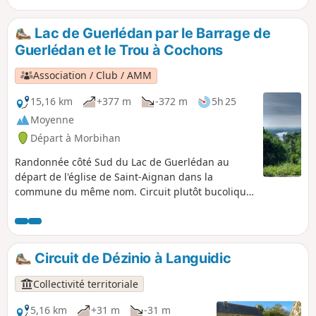
Lac de Guerlédan par le Barrage de
Guerlédan et le Trou à Cochons
Association / Club / AMM
15,16 km
+377 m
-372 m
5h 25
Moyenne
Départ à Morbihan
Randonnée côté Sud du Lac de Guerlédan au
départ de l'église de Saint-Aignan dans la
commune du même nom. Circuit plutôt bucolique
agrémentés de quelques fermes. Le circuit
chemine sur les bords du lac ainsi que dans le
massif forestier qui entoure le lac. Paysages très
variés donc. De nombreux chemins permettent de
Circuit de Dézinio à Languidic
diversifier le parcours.
Collectivité territoriale
5,16 km
+31 m
-31 m