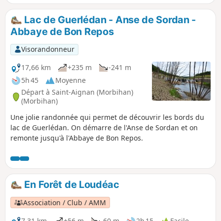
Lac de Guerlédan - Anse de Sordan -
Abbaye de Bon Repos
Visorandonneur
17,66 km
+235 m
-241 m
5h 45
Moyenne
Départ à Saint-Aignan (Morbihan)
(Morbihan)
Une jolie randonnée qui permet de découvrir les bords du
lac de Guerlédan. On démarre de l'Anse de Sordan et on
remonte jusqu'à l'Abbaye de Bon Repos.
En Forêt de Loudéac
Association / Club / AMM
7,31 km
+56 m
-60 m
2h 15
Facile