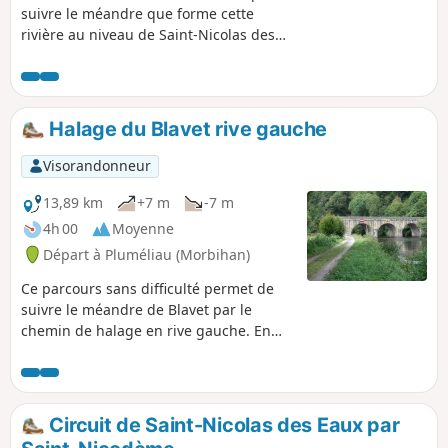
suivre le méandre que forme cette
rivière au niveau de Saint-Nicolas des
Eaux.
Halage du Blavet rive gauche
Visorandonneur
13,89 km
+7 m
-7 m
4h 00
Moyenne
Départ à Pluméliau (Morbihan)
Ce parcours sans difficulté permet de
suivre le méandre de Blavet par le
chemin de halage en rive gauche. En
chemin, vue des escarpements du site
de Castennec, la chapelle-ermitage de
Saint-Gildas sur l'autre rive et passage
auprès de trois écluses.
Circuit de Saint-Nicolas des Eaux par