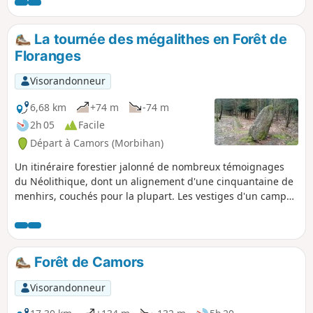
La tournée des mégalithes en Forêt de
Floranges
Visorandonneur
6,68 km
+74 m
-74 m
2h 05
Facile
Départ à Camors (Morbihan)
Un itinéraire forestier jalonné de nombreux témoignages
du Néolithique, dont un alignement d'une cinquantaine de
menhirs, couchés pour la plupart. Les vestiges d'un camp
gallo-romain et un très agréable cheminement le long du
Ruisseau de Trideur complètent le tableau.
Forêt de Camors
Visorandonneur