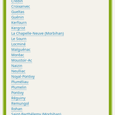
Crédin
Croixanvec
Gueltas
Guénin
Kerfourn
Kergrist
La Chapelle-Neuve (Morbihan)
Le Sourn
Locminé
Malguénac
Moréac
Moustoir-Ac
Naizin
Neulliac
Noyal-Pontivy
Pluméliau
Plumelin
Pontivy
Réguiny
Remungol
Rohan
Saint-Barthélemy (Morbihan)