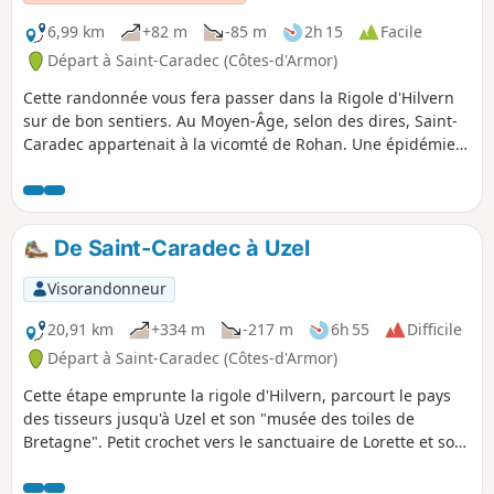
6,99 km
+82 m
-85 m
2h 15
Facile
Départ à Saint-Caradec (Côtes-d'Armor)
Cette randonnée vous fera passer dans la Rigole d'Hilvern
sur de bon sentiers. Au Moyen-Âge, selon des dires, Saint-
Caradec appartenait à la vicomté de Rohan. Une épidémie
de variole a eu lieu entre 1865 et 1870. On dénombra 45
morts. Puis en 1902, une épidémie de fièvre typhoïde
survient dans la région.
De Saint-Caradec à Uzel
Visorandonneur
20,91 km
+334 m
-217 m
6h 55
Difficile
Départ à Saint-Caradec (Côtes-d'Armor)
Cette étape emprunte la rigole d'Hilvern, parcourt le pays
des tisseurs jusqu'à Uzel et son "musée des toiles de
Bretagne". Petit crochet vers le sanctuaire de Lorette et son
cromlec'h.