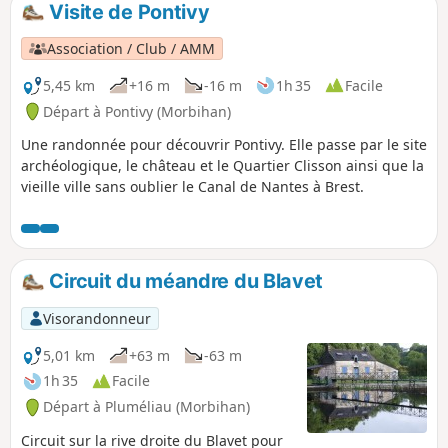
Visite de Pontivy
p
Association / Club / AMM
5,45 km
+16 m
-16 m
1h 35
Facile
Départ à Pontivy (Morbihan)
Une randonnée pour découvrir Pontivy. Elle passe par le site
archéologique, le château et le Quartier Clisson ainsi que la
vieille ville sans oublier le Canal de Nantes à Brest.
Circuit du méandre du Blavet
Visorandonneur
5,01 km
+63 m
-63 m
1h 35
Facile
Départ à Pluméliau (Morbihan)
Circuit sur la rive droite du Blavet pour