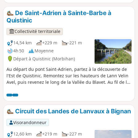
Floranges ou, avec quelques petits détours (non décrits ci-
dessous) trois monuments mégalithiques sont à voir.
De Saint-Adrien à Sainte-Barbe à
Quistinic
Collectivité territoriale
14,54 km
+229 m
-221 m
4h 50
Moyenne
Départ à Quistinic (Morbihan)
Au départ du pont Saint-Adrien, partez à la découverte de
l'Est de Quistinic. Remontez sur les hauteurs de Lann Velin
Avel, puis revenez le long de la Vallée du Blavet. Au fil de la
balade, profitez de la beauté des paysages verdoyants et
des points de vue sur la rivière. Au détour des sentiers,
laissez-vous surprendre par les chapelles, fontaines,
hameaux, ponts, écluses... Ce parcours reprend la partie Est
Circuit des Landes de Lanvaux à Bignan
du Circuit des chapelles.
Visorandonneur
12,60 km
+219 m
-227 m