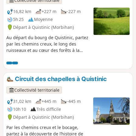
Collectivité territoriale
16,82 km
+227 m
-227 m
5h 25
Moyenne
Départ à Quistinic (Morbihan)
Au départ du bourg de Quistinic, partez
par les chemins creux, le long des
ruisseaux et au cœur des forêts à la
découverte de la partie Ouest de la
commune. Découvrez l’histoire de
Quistinic, ses chapelles, calvaires,
maisons rurales, moulins, etc. Ce
Circuit des chapelles à Quistinic
parcours reprend la partie Ouest du
Circuit des chapelles.
Collectivité territoriale
31,02 km
+445 m
-445 m
10h 10
Très difficile
Départ à Quistinic (Morbihan)
Par les chemins creux et le bocage,
partez à la découverte de l’histoire de