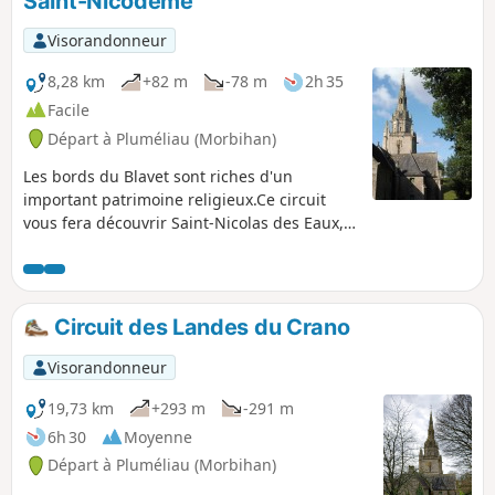
Saint-Nicodème
Visorandonneur
8,28 km
+82 m
-78 m
2h 35
Facile
Départ à Pluméliau (Morbihan)
Les bords du Blavet sont riches d'un
important patrimoine religieux.Ce circuit
vous fera découvrir Saint-Nicolas des Eaux,
sa chapelle et sa fontaine pour rejoindre
ensuite par la campagne l'imposante
Chapelle Saint-Nicodème et ses quatre
majestueuses fontaines.Retour tranquille
Circuit des Landes du Crano
par le chemin de halage.
Visorandonneur
19,73 km
+293 m
-291 m
6h 30
Moyenne
Départ à Pluméliau (Morbihan)